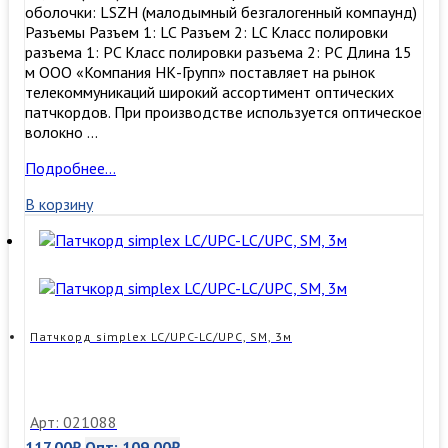
оболочки: LSZH (малодымный безгалогенный компаунд)
Разъемы Разъем 1: LC Разъем 2: LC Класс полировки
разъема 1: PC Класс полировки разъема 2: PC Длина 15
м ООО «Компания НК-Групп» поставляет на рынок
телекоммуникаций широкий ассортимент оптических
патчкордов. При производстве используется оптическое
волокно …
Патчкорд
Подробнее…
duplex
В корзину
LC/UPC-
LC/UPC,
MM50/125
(ОМ3),
15
м
Патчкорд simplex LC/UPC-LC/UPC, SM, 3м
Арт: 021088
117,00
₽
Опт:
109,00
₽