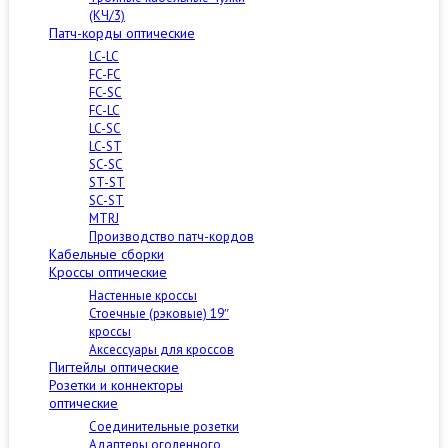
(КЧ/3)
Патч-корды оптические
LC-LC
FC-FC
FC-SC
FC-LC
LC-SC
LC-ST
SC-SC
ST-ST
SC-ST
MTRJ
Производство патч-кордов
Кабельные сборки
Кроссы оптические
Настенные кроссы
Стоечные (рэковые) 19″
кроссы
Аксессуары для кроссов
Пигтейлы оптические
Розетки и коннекторы
оптические
Соединительные розетки
Адаптеры оголенного