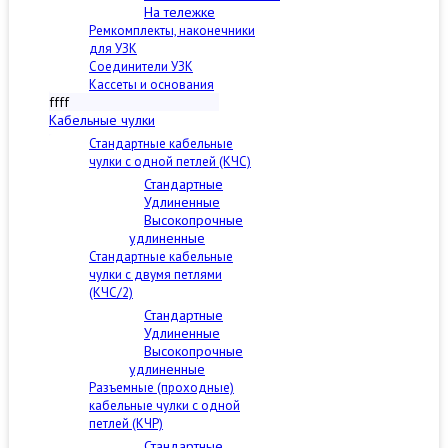
На тележке
Ремкомплекты, наконечники
для УЗК
Соединители УЗК
Кассеты и основания
ffff
Кабельные чулки
Стандартные кабельные
чулки c одной петлей (КЧС)
Стандартные
Удлиненные
Высокопрочные
удлиненные
Стандартные кабельные
чулки с двумя петлями
(КЧС/2)
Стандартные
Удлиненные
Высокопрочные
удлиненные
Разъемные (проходные)
кабельные чулки с одной
петлей (КЧР)
Стандартные