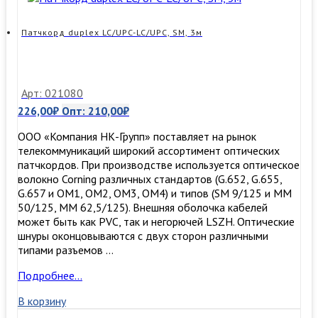
Патчкорд duplex LC/UPC-LC/UPC, SM, 3м
Арт: 021080
226,00
₽
Опт:
210,00
₽
ООО «Компания НК-Групп» поставляет на рынок
телекоммуникаций широкий ассортимент оптических
патчкордов. При производстве используется оптическое
волокно Corning различных стандартов (G.652, G.655,
G.657 и OM1, OM2, OM3, ОМ4) и типов (SM 9/125 и MM
50/125, MM 62,5/125). Внешняя оболочка кабелей
может быть как PVC, так и негорючей LSZH. Оптические
шнуры оконцовываются с двух сторон различными
типами разъемов …
Патчкорд
Подробнее…
duplex
В корзину
LC/UPC-
LC/UPC,