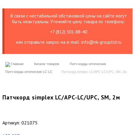
В связи с нестабильной обстановкой цены на сайте могут
быть неактуальны. Уточняйте цену товара по телефону:
+7 (812) 501-88-40
или отправьте запрос на е-mail: info@nk-groupltd.ru
Главная
Каталог товаров
Патч-корды оптические
Патч-корды оптические LC-LC
Патчкорд simplex LC/APC-LC/UPC, SM, 2м
Патчкорд simplex LC/APC-LC/UPC, SM, 2м
Артикул:
021075