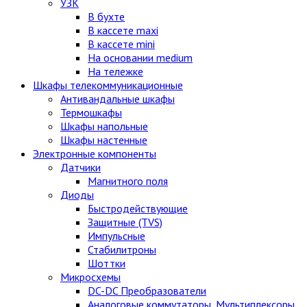
УЗК
В бухте
В кассете maxi
В кассете mini
На основании medium
На тележке
Шкафы телекоммуникационные
Антивандальные шкафы
Термошкафы
Шкафы напольные
Шкафы настенные
Электронные компоненты
Датчики
Магнитного поля
Диоды
Быстродействующие
Защитные (TVS)
Импульсные
Стабилитроны
Шоттки
Микросхемы
DC-DC Преобразователи
Аналоговые коммутаторы, Мультиплексоры,