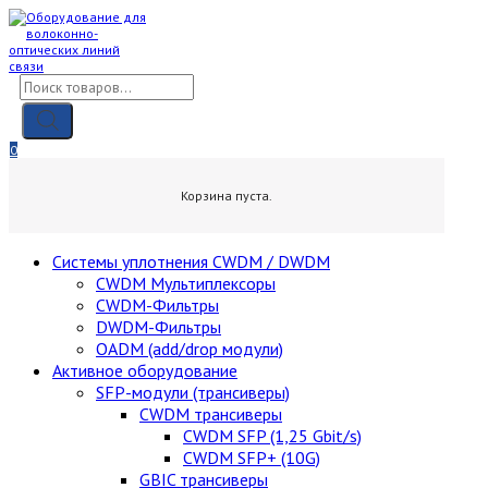
Skip
to
content
Поиск
товаров
0
0,00
₽
Корзина пуста.
Cистемы уплотнения CWDM / DWDM
CWDM Мультиплексоры
CWDM-Фильтры
DWDM-Фильтры
OADM (add/drop модули)
Активное оборудование
SFP-модули (трансиверы)
CWDM трансиверы
CWDM SFP (1,25 Gbit/s)
CWDM SFP+ (10G)
GBIC трансиверы