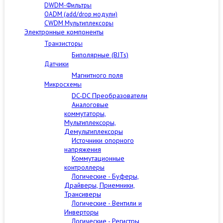
DWDM-Фильтры
OADM (add/drop модули)
CWDM Мультиплексоры
Электронные компоненты
Транзисторы
Биполярные (BJTs)
Датчики
Магнитного поля
Микросхемы
DC-DC Преобразователи
Аналоговые
коммутаторы,
Мультиплексоры,
Демультиплексоры
Источники опорного
напряжения
Коммутационные
контроллеры
Логические - Буферы,
Драйверы, Приемники,
Трансиверы
Логические - Вентили и
Инверторы
Логические - Регистры