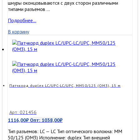
шнуры оконцовываются с двух сторон различными
типами разъемов …
Патчкорд
Подробнее…
duplex
В корзину
LC/UPC-
LC/UPC,
SM,
0,5м
Патчкорд duplex LC/UPC-LC/UPC, MM50/125 (ОМ3), 15 м
Арт: 021456
1116,00
₽
Опт:
1038,00
₽
Тип разъемов: LC — LC Тип оптического волокна: MM
50/125 (ОМ3) Исполнение: duplex Тип внешней