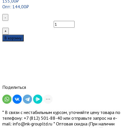
155,00
₽
Опт:
144,00
₽
-
Количество
товара
+
Патчкорд
В корзину
simplex
LC/APC-
LC/UPC,
SM,
2м
Поделиться
* В связи с нестабильным курсом, уточняйте цену товара по
телефону: +7 (812) 501-88-40 или отправьте запрос на е-
mail: info@nk-groupltd.ru * Оптовая скидка (При наличии