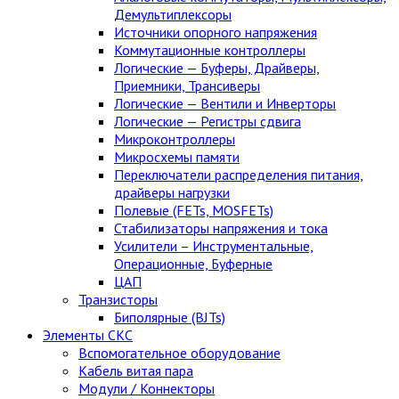
Демультиплексоры
Источники опорного напряжения
Коммутационные контроллеры
Логические — Буферы, Драйверы,
Приемники, Трансиверы
Логические — Вентили и Инверторы
Логические — Регистры сдвига
Микроконтроллеры
Микросхемы памяти
Переключатели распределения питания,
драйверы нагрузки
Полевые (FETs, MOSFETs)
Стабилизаторы напряжения и тока
Усилители – Инструментальные,
Операционные, Буферные
ЦАП
Транзисторы
Биполярные (BJTs)
Элементы СКС
Вспомогательное оборудование
Кабель витая пара
Модули / Коннекторы