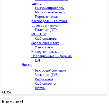
сдвига
Микроконтроллеры
Микросхемы памяти
Переключатели
распределения питания,
драйверы нагрузки
Полевые (FETs,
MOSFETs)
Стабилизаторы
напряжения и тока
Усилители –
Инструментальные,
Операционные, Буферные
ЦАП
Диоды
Быстродействующие
Защитные (TVS)
Импульсные
Стабилитроны
Шоттки
CLOSE
Внимание!