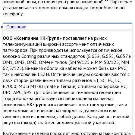
акционной цены, оптовая цена равна акционной) ** Партнерам
устанавливается дополнительная скидка, подробности по
телефону
Описание
ООО «Компания НК-Групп»
поставляет на рынок
телекоммуникаций широкий ассортимент оптических
патчкордов. При производстве используется оптическое
волокно Corning различных стандартов (G.652, G.655, G.657 и
OM1, OM2, OM3, ОМ4) и типов (SM 9/125 и MM 50/125, MM
62,5/125). Внешняя оболочка кабелей может быть как PVC,
так и негорючей LSZH. Оптические шнуры оконцовываются с
двух сторон различными типами разъемов ST, SC, FC, LC,
E2000, MU и MT-RJ (male и female) с типами полировки PC,
UPC, APC, SPS. Для обеспечения оптимальной геометрии
торца волокна используется прецизионная машинная
полировка.
НК-Групп
изготавливает как стандартные, так и
переходные оптические патчкорды, в дуплексном или
симплексном исполнении, любой длины. Каждый оптический
шнур (патчкорд) снабжен индивидуальной упаковкой.
Выпускаемые изделия проходят многоступенчатый контроль