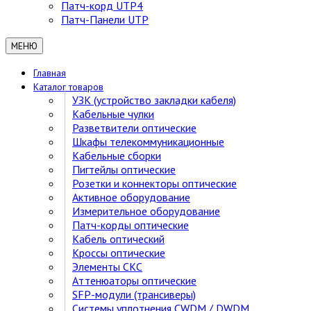
Патч-корд UTP4
Патч-Панели UTP
МЕНЮ
Главная
Каталог товаров
УЗК (устройство закладки кабеля)
Кабельные чулки
Разветвители оптические
Шкафы телекоммуникационные
Кабельные сборки
Пигтейлы оптические
Розетки и коннекторы оптические
Активное оборудование
Измерительное оборудование
Патч-корды оптические
Кабель оптический
Кроссы оптические
Элементы СКС
Аттенюаторы оптические
SFP-модули (трансиверы)
Cистемы уплотнения CWDM / DWDM