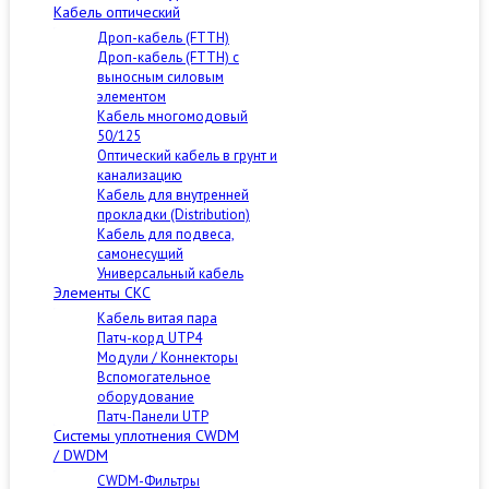
Кабель оптический
Дроп-кабель (FTTH)
Дроп-кабель (FTTH) с
выносным силовым
элементом
Кабель многомодовый
50/125
Оптический кабель в грунт и
канализацию
Кабель для внутренней
прокладки (Distribution)
Кабель для подвеса,
самонесущий
Универсальный кабель
Элементы СКС
Кабель витая пара
Патч-корд UTP4
Модули / Коннекторы
Вспомогательное
оборудование
Патч-Панели UTP
Cистемы уплотнения CWDM
/ DWDM
CWDM-Фильтры