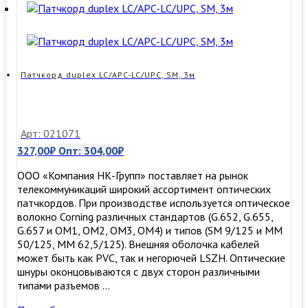
SM,
3м
Патчкорд duplex LC/APC-LC/UPC, SM, 3м
Арт: 021071
327,00
₽
Опт:
304,00
₽
ООО «Компания НК-Групп» поставляет на рынок
телекоммуникаций широкий ассортимент оптических
патчкордов. При производстве используется оптическое
волокно Corning различных стандартов (G.652, G.655,
G.657 и OM1, OM2, OM3, ОМ4) и типов (SM 9/125 и MM
50/125, MM 62,5/125). Внешняя оболочка кабелей
может быть как PVC, так и негорючей LSZH. Оптические
шнуры оконцовываются с двух сторон различными
типами разъемов …