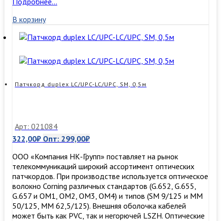
Патчкорд
Подробнее…
duplex
В корзину
LC/APC-
LC/UPC,
SM,
3м
Патчкорд duplex LC/UPC-LC/UPC, SM, 0,5м
Арт: 021084
322,00
₽
Опт:
299,00
₽
ООО «Компания НК-Групп» поставляет на рынок
телекоммуникаций широкий ассортимент оптических
патчкордов. При производстве используется оптическое
волокно Corning различных стандартов (G.652, G.655,
G.657 и OM1, OM2, OM3, ОМ4) и типов (SM 9/125 и MM
50/125, MM 62,5/125). Внешняя оболочка кабелей
может быть как PVC, так и негорючей LSZH. Оптические