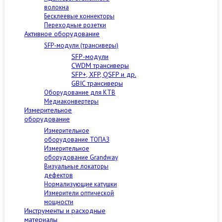
волокна
Бесклеевые коннекторы
Переходные розетки
Активное оборудование
SFP-модули (трансиверы)
SFP-модули
CWDM трансиверы
SFP+, XFP, QSFP и др.
GBIC трансиверы
Оборудование для КТВ
Медиаконвертеры
Измерительное
оборудование
Измерительное
оборудование ТОПАЗ
Измерительное
оборудование Grandway
Визуальные локаторы
дефектов
Нормализующие катушки
Измерители оптической
мощности
Инструменты и расходные
материалы