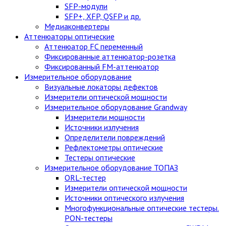
SFP-модули
SFP+, XFP, QSFP и др.
Медиаконвертеры
Аттенюаторы оптические
Аттенюатор FC переменный
Фиксированные аттенюатор-розетка
Фиксированный FM-аттенюатор
Измерительное оборудование
Визуальные локаторы дефектов
Измерители оптической мощности
Измерительное оборудование Grandway
Измерители мощности
Источники излучения
Определители повреждений
Рефлектометры оптические
Тестеры оптические
Измерительное оборудование ТОПАЗ
ORL-тестер
Измерители оптической мощности
Источники оптического излучения
Многофункциональные оптические тестеры.
PON-тестеры