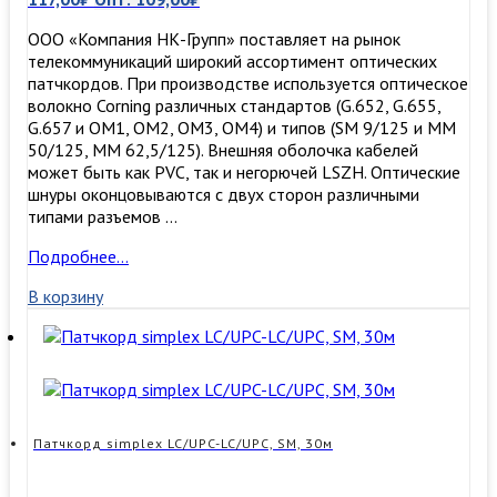
ООО «Компания НК-Групп» поставляет на рынок
телекоммуникаций широкий ассортимент оптических
патчкордов. При производстве используется оптическое
волокно Corning различных стандартов (G.652, G.655,
G.657 и OM1, OM2, OM3, ОМ4) и типов (SM 9/125 и MM
50/125, MM 62,5/125). Внешняя оболочка кабелей
может быть как PVC, так и негорючей LSZH. Оптические
шнуры оконцовываются с двух сторон различными
типами разъемов …
Патчкорд
Подробнее…
simplex
В корзину
LC/UPC-
LC/UPC,
SM,
3м
Патчкорд simplex LC/UPC-LC/UPC, SM, 30м