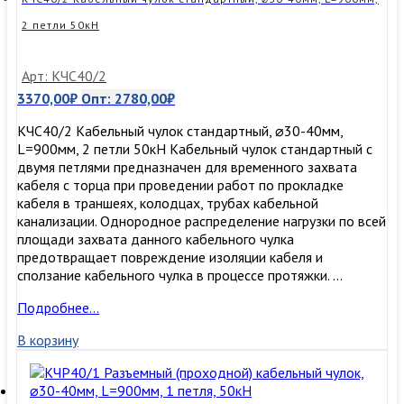
2 петли 50кН
Арт: КЧС40/2
3370,00
₽
Опт:
2780,00
₽
КЧС40/2 Кабельный чулок стандартный, ⌀30-40мм,
L=900мм, 2 петли 50кН Кабельный чулок стандартный с
двумя петлями предназначен для временного захвата
кабеля с торца при проведении работ по прокладке
кабеля в траншеях, колодцах, трубах кабельной
канализации. Однородное распределение нагрузки по всей
площади захвата данного кабельного чулка
предотвращает повреждение изоляции кабеля и
сползание кабельного чулка в процессе протяжки. …
КЧС40/2
Подробнее…
Кабельный
В корзину
чулок
стандартный,
⌀30-
40мм,