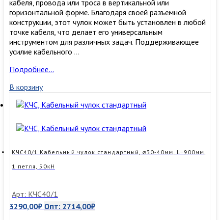
кабеля, провода или троса в вертикальной или
горизонтальной форме. Благодаря своей разъемной
конструкции, этот чулок может быть установлен в любой
точке кабеля, что делает его универсальным
инструментом для различных задач. Поддерживающее
усилие кабельного …
КЧПР50/2
Подробнее…
Поддерживающий
В корзину
кабельный
чулок,
разъемный,
⌀40-
50мм,
L=600мм,
2
КЧС40/1 Кабельный чулок стандартный, ⌀30-40мм, L=900мм,
петли
80кН
1 петля, 50кН
Арт: КЧС40/1
3290,00
₽
Опт:
2714,00
₽