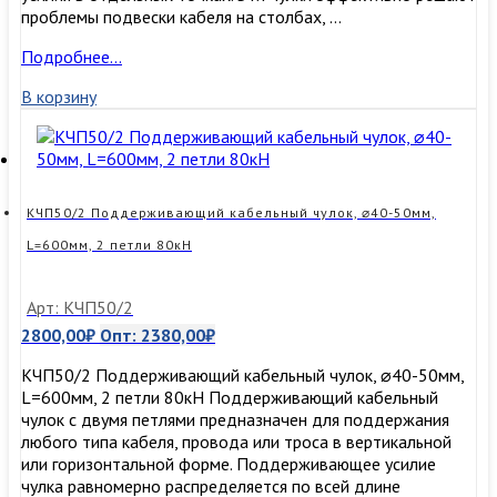
проблемы подвески кабеля на столбах, …
КЧП40/1
Подробнее…
Поддерживающий
В корзину
кабельный
чулок,
⌀30-
40мм,
L=600мм,
1
КЧП50/2 Поддерживающий кабельный чулок, ⌀40-50мм,
петля
L=600мм, 2 петли 80кН
50кН
Арт: КЧП50/2
2800,00
₽
Опт:
2380,00
₽
КЧП50/2 Поддерживающий кабельный чулок, ⌀40-50мм,
L=600мм, 2 петли 80кН Поддерживающий кабельный
чулок с двумя петлями предназначен для поддержания
любого типа кабеля, провода или троса в вертикальной
или горизонтальной форме. Поддерживающее усилие
чулка равномерно распределяется по всей длине