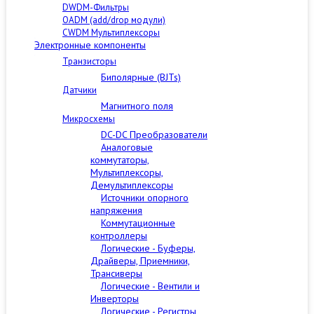
DWDM-Фильтры
OADM (add/drop модули)
CWDM Мультиплексоры
Электронные компоненты
Транзисторы
Биполярные (BJTs)
Датчики
Магнитного поля
Микросхемы
DC-DC Преобразователи
Аналоговые
коммутаторы,
Мультиплексоры,
Демультиплексоры
Источники опорного
напряжения
Коммутационные
контроллеры
Логические - Буферы,
Драйверы, Приемники,
Трансиверы
Логические - Вентили и
Инверторы
Логические - Регистры