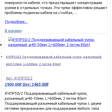
поверхности кабеля, что предотвращает концентрацию
усилия в отдельных точках. Эти чулки эффективно решают
проблемы подвески кабеля на столбах, …
КЧП50/2
Подробнее…
Поддерживающий
В корзину
кабельный
чулок,
⌀40-
50мм,
L=600мм,
2
КЧПР50/2 Поддерживающий кабельный чулок, разъемный,
петли
⌀40-50мм, L=600мм, 2 петли 80кН
80кН
Арт: КЧПР50/2
2900,00
₽
Опт:
2465,00
₽
КЧПР50/2 Поддерживающий кабельный чулок,
разъемный, ⌀40-50мм, L=600мм, 2 петли 80кН
Поддерживающий разъемный кабельный чулок с двумя
петлями предназначен для поддержания любого типа