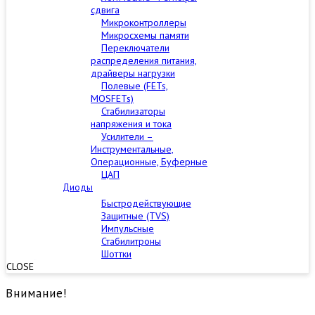
сдвига
Микроконтроллеры
Микросхемы памяти
Переключатели
распределения питания,
драйверы нагрузки
Полевые (FETs,
MOSFETs)
Стабилизаторы
напряжения и тока
Усилители –
Инструментальные,
Операционные, Буферные
ЦАП
Диоды
Быстродействующие
Защитные (TVS)
Импульсные
Стабилитроны
Шоттки
CLOSE
Внимание!