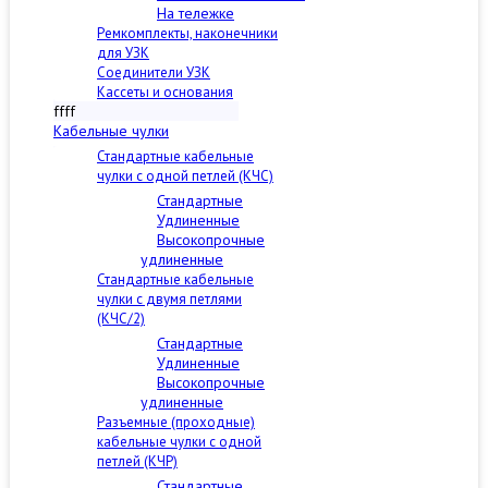
На тележке
Ремкомплекты, наконечники
для УЗК
Соединители УЗК
Кассеты и основания
ffff
Кабельные чулки
Стандартные кабельные
чулки c одной петлей (КЧС)
Стандартные
Удлиненные
Высокопрочные
удлиненные
Стандартные кабельные
чулки с двумя петлями
(КЧС/2)
Стандартные
Удлиненные
Высокопрочные
удлиненные
Разъемные (проходные)
кабельные чулки с одной
петлей (КЧР)
Стандартные