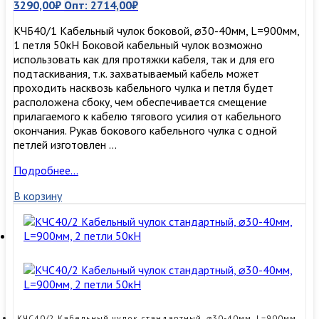
3290,00
₽
Опт:
2714,00
₽
КЧБ40/1 Кабельный чулок боковой, ⌀30-40мм, L=900мм,
1 петля 50кН Боковой кабельный чулок возможно
использовать как для протяжки кабеля, так и для его
подтаскивания, т.к. захватываемый кабель может
проходить насквозь кабельного чулка и петля будет
расположена сбоку, чем обеспечивается смещение
прилагаемого к кабелю тягового усилия от кабельного
окончания. Рукав бокового кабельного чулка с одной
петлей изготовлен …
КЧБ40/1
Подробнее…
Кабельный
В корзину
чулок
боковой,
⌀30-
40мм,
L=900мм,
1
петля
50кН
КЧС40/2 Кабельный чулок стандартный, ⌀30-40мм, L=900мм,