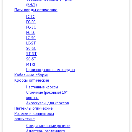
(КЧ/3)
Патч-корды оптические
LC-LC
FC-FC
FC-SC
FC-LC
LC-SC
LC-ST
SC-SC
ST-ST
SC-ST
MTRJ
Производство патч-кордов
Кабельные сборки
Кроссы оптические
Настенные кроссы
Стоечные (рэковые) 19″
кроссы
Аксессуары для кроссов
Пигтейлы оптические
Розетки и коннекторы
оптические
Соединительные розетки
Адаптеры оголенного