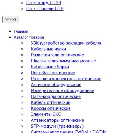
Патч-корд UTP4
Патч-Панели UTP
МЕНЮ
Главная
Каталог товаров
УЗК (устройство закладки кабеля)
Кабельные чулки
Разветвители оптические
Шкафы телекоммуникационные
Кабельные сборки
Пигтейлы оптические
Розетки и коннекторы оптические
Активное оборудование
Измерительное оборудование
Патч-корды оптические
Кабель оптический
Кроссы оптические
Элементы СКС
Аттенюаторы оптические
SFP-модули (трансиверы)
Cистемы уплотнения CWDM / DWDM