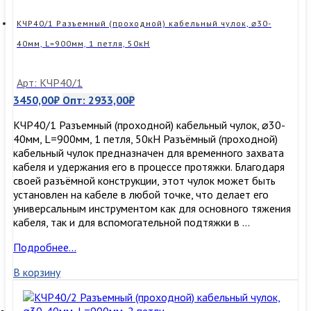
L=900мм,
2
КЧР40/1 Разъемный (проходной) кабельный чулок, ⌀30-
петли
40мм, L=900мм, 1 петля, 50кН
50кН
Арт: КЧР40/1
3450,00
₽
Опт:
2933,00
₽
КЧР40/1 Разъемный (проходной) кабельный чулок, ⌀30-
40мм, L=900мм, 1 петля, 50кН Разъёмный (проходной)
кабельный чулок предназначен для временного захвата
кабеля и удержания его в процессе протяжки. Благодаря
своей разъёмной конструкции, этот чулок может быть
установлен на кабеле в любой точке, что делает его
универсальным инструментом как для основного тяжения
кабеля, так и для вспомогательной подтяжки в …
КЧР40/1
Подробнее…
Разъемный
В корзину
(проходной)
кабельный
чулок,