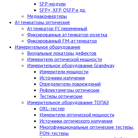
SFP-модули
SFP+, XFP, QSFP и др.
Медиаконвертеры
Аттенюаторы оптические
Аттенюатор FC переменный
Фиксированные аттенюатор-розетка
Фиксированный FM-аттенюатор
Измерительное оборудование
Визуальные локаторы дефектов
Измерители оптической мощности
Измерительное оборудование Grandway
Измерители мощности
Источники излучения
Определители повреждений
Рефлектометры оптические
Тестеры оптические
Измерительное оборудование ТОПАЗ
ORL-тестер
Измерители оптической мощности
Источники оптического излучения
Многофункциональные оптические тестеры.
PON-тестеры