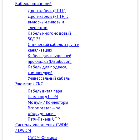
Кабель оптический
Дроп-кабель (FTTH)
Дроп-кабель (FTTH) с
выносным силовым
элементом
Кабель многомодовый
50/125
Оптический кабель в грунт и
канализацию
Кабель для внутренней
прокладки (Distribution)
Кабель для подвеса,
самонесущий
Универсальный кабель
Элементы СКС
Кабель витая пара
Патч-корд UTP4
Модули / Коннекторы
Вспомогательное
оборудование
Патч-Панели UTP
Cистемы уплотнения CWDM
/ DWDM
CWDM-Фильтры