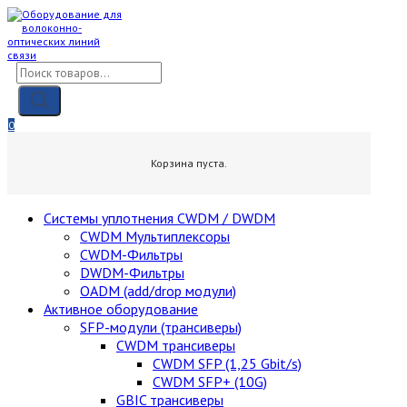
Skip
to
content
Поиск
товаров
0
0,00
₽
Корзина пуста.
Cистемы уплотнения CWDM / DWDM
CWDM Мультиплексоры
CWDM-Фильтры
DWDM-Фильтры
OADM (add/drop модули)
Активное оборудование
SFP-модули (трансиверы)
CWDM трансиверы
CWDM SFP (1,25 Gbit/s)
CWDM SFP+ (10G)
GBIC трансиверы