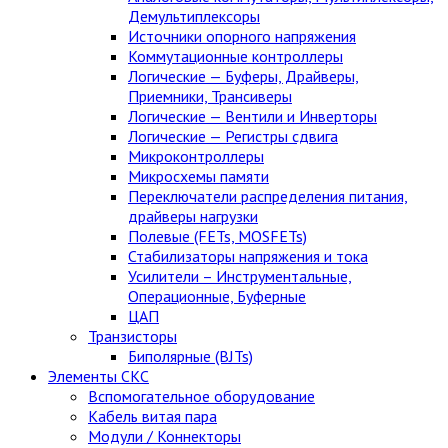
Демультиплексоры
Источники опорного напряжения
Коммутационные контроллеры
Логические — Буферы, Драйверы,
Приемники, Трансиверы
Логические — Вентили и Инверторы
Логические — Регистры сдвига
Микроконтроллеры
Микросхемы памяти
Переключатели распределения питания,
драйверы нагрузки
Полевые (FETs, MOSFETs)
Стабилизаторы напряжения и тока
Усилители – Инструментальные,
Операционные, Буферные
ЦАП
Транзисторы
Биполярные (BJTs)
Элементы СКС
Вспомогательное оборудование
Кабель витая пара
Модули / Коннекторы