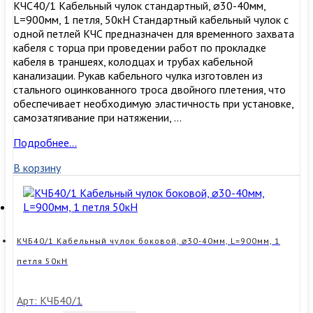
КЧС40/1 Кабельный чулок стандартный, ⌀30-40мм,
L=900мм, 1 петля, 50кН Стандартный кабельный чулок с
одной петлей КЧС предназначен для временного захвата
кабеля с торца при проведении работ по прокладке
кабеля в траншеях, колодцах и трубах кабельной
канализации. Рукав кабельного чулка изготовлен из
стального оцинкованного троса двойного плетения, что
обеспечивает необходимую эластичность при установке,
самозатягивание при натяжении, …
КЧС40/1
Подробнее…
Кабельный
В корзину
чулок
стандартный,
⌀30-
40мм,
L=900мм,
1
КЧБ40/1 Кабельный чулок боковой, ⌀30-40мм, L=900мм, 1
петля,
петля 50кН
50кН
Арт: КЧБ40/1