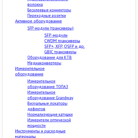
волокна
Бесклеевые коннекторы
Переходные розетки
Активное оборудование
SFP-модули (трансиверы)
SFP-модули
CWDM трансиверы
SFP+, XFP, QSFP и др.
GBIC трансиверы
Оборудование для КТВ
Медиаконвертеры
Измерительное
оборудование
Измерительное
оборудование ТОПАЗ
Измерительное
оборудование Grandway
Визуальные локаторы
дефектов
Нормализующие катушки
Измерители оптической
мощности
Инструменты и расходные
материалы