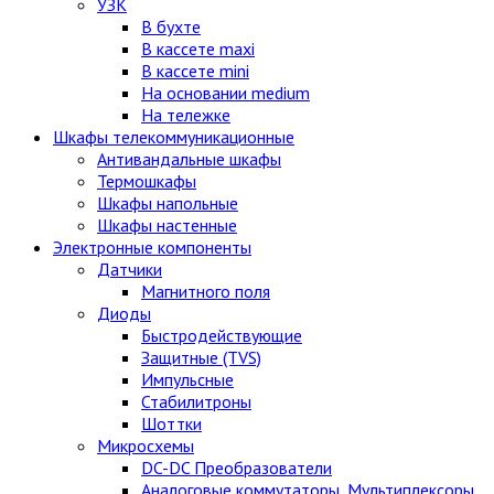
УЗК
В бухте
В кассете maxi
В кассете mini
На основании medium
На тележке
Шкафы телекоммуникационные
Антивандальные шкафы
Термошкафы
Шкафы напольные
Шкафы настенные
Электронные компоненты
Датчики
Магнитного поля
Диоды
Быстродействующие
Защитные (TVS)
Импульсные
Стабилитроны
Шоттки
Микросхемы
DC-DC Преобразователи
Аналоговые коммутаторы, Мультиплексоры,