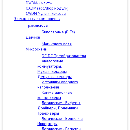
DWDM-Фильтры
OADM (add/drop модули)
CWDM Мультиплексоры
Электронные компоненты
Транзисторы
Биполярные (BJTs)
Датчики
Магнитного поля
Микросхемы
DC-DC Преобразователи
Аналоговые
коммутаторы,
Мультиплексоры,
Демультиплексоры
Источники опорного
напряжения
Коммутационные
контроллеры
Логические - Буферы,
Драйверы, Приемники,
Трансиверы
Логические - Вентили и
Инверторы
Логические - Регистры