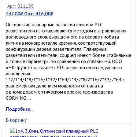
Арт: 021188
447,00
₽
Опт:
416,00
₽
Оптические планарные разветвители или PLC
разветвители изготавливаются методом вытравливания
волноводного слоя, выращенного на основе ниобата
лития на монокристалле кремния, соответствующей
конфигурации дерева разветвителя. Планарные
разветвители (делители, coupler) имеют более стабильные
и точные параметры по сравнению со сплавными. ООО
«НК-Групп» поставляет PLC разветвители следующего
исполнения:
1*2/1*4/1*8/1*16/1*32/1*64/2*4/2*8/2*16/2*32/2*64 с
равномерным делением мощности сигнала на
одномодовом оптическом волокне производства
CORNING …
1х4,
Подробнее…
0,9мм,
В корзину
Оптический
планарный
PLC