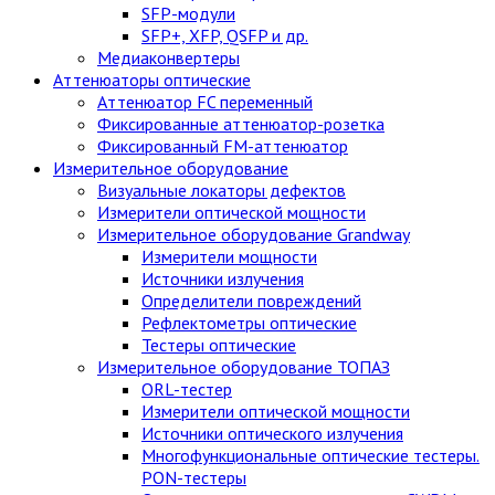
SFP-модули
SFP+, XFP, QSFP и др.
Медиаконвертеры
Аттенюаторы оптические
Аттенюатор FC переменный
Фиксированные аттенюатор-розетка
Фиксированный FM-аттенюатор
Измерительное оборудование
Визуальные локаторы дефектов
Измерители оптической мощности
Измерительное оборудование Grandway
Измерители мощности
Источники излучения
Определители повреждений
Рефлектометры оптические
Тестеры оптические
Измерительное оборудование ТОПАЗ
ORL-тестер
Измерители оптической мощности
Источники оптического излучения
Многофункциональные оптические тестеры.
PON-тестеры