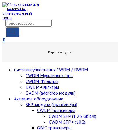
Skip
to
content
Поиск
товаров
0
0,00
₽
Корзина пуста.
Cистемы уплотнения CWDM / DWDM
CWDM Мультиплексоры
CWDM-Фильтры
DWDM-Фильтры
OADM (add/drop модули)
Активное оборудование
SFP-модули (трансиверы)
CWDM трансиверы
CWDM SFP (1,25 Gbit/s)
CWDM SFP+ (10G)
GBIC трансиверы