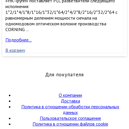
«НК-Групп» поставляет PLC разветвители следующего
исполнения:
1*2/1*4/1*8/1*16/1*32/1*64/2*4/2*8/2*16/2*32/2*64 с
равномерным делением мощности сигнала на
одномодовом оптическом волокне производства
CORNING …
1х4,
Подробнее…
3,0мм,
В корзину
Оптический
планарный
PLC
разветвитель
(сплитер)
Для покупателя
SC/APC
О компании
Доставка
Политика в отношении обработки персональных
данных
Пользовательское соглашение
Политика в отношении файлов cookie