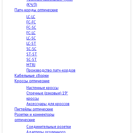
(КЧ/3)
Патч-корды оптические
LC-LC
FC-FC
FC-SC
FC-LC
LC-SC
LC-ST
SC-SC
ST-ST
SC-ST
MTRJ
Производство патч-кордов
Кабельные сборки
Кроссы оптические
Настенные кроссы
Стоечные (рэковые) 19″
кроссы
Аксессуары для кроссов
Пигтейлы оптические
Розетки и коннекторы
оптические
Соединительные розетки
Адаптеры оголенного