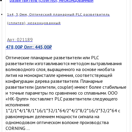
разветвитель
(сплитер)
SC/APC
1х4, 3,0мм, Оптический планарный PLC разветвитель
(сплитер), неоконцованный
Арт: 021189
478,00
₽
Опт:
445,00
₽
Оптические планарные разветвители или PLC
разветвители изготавливаются методом вытравливания
волноводного слоя, выращенного на основе ниобата
лития на монокристалле кремния, соответствующей
конфигурации дерева разветвителя. Планарные
разветвители (делители, coupler) имеют более стабильные
и точные параметры по сравнению со сплавными. ООО
«НК-Групп» поставляет PLC разветвители следующего
исполнения:
1*2/1*4/1*8/1*16/1*32/1*64/2*4/2*8/2*16/2*32/2*64 с
равномерным делением мощности сигнала на
одномодовом оптическом волокне производства
CORNING …