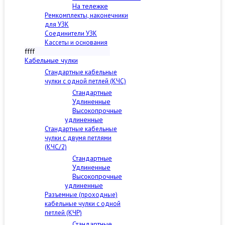
На тележке
Ремкомплекты, наконечники
для УЗК
Соединители УЗК
Кассеты и основания
ffff
Кабельные чулки
Стандартные кабельные
чулки c одной петлей (КЧС)
Стандартные
Удлиненные
Высокопрочные
удлиненные
Стандартные кабельные
чулки с двумя петлями
(КЧС/2)
Стандартные
Удлиненные
Высокопрочные
удлиненные
Разъемные (проходные)
кабельные чулки с одной
петлей (КЧР)
Стандартные