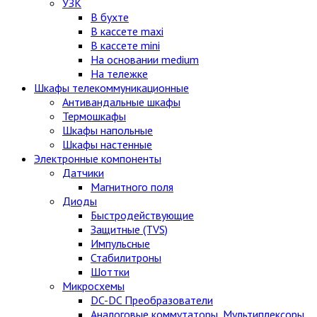
УЗК
В бухте
В кассете maxi
В кассете mini
На основании medium
На тележке
Шкафы телекоммуникационные
Антивандальные шкафы
Термошкафы
Шкафы напольные
Шкафы настенные
Электронные компоненты
Датчики
Магнитного поля
Диоды
Быстродействующие
Защитные (TVS)
Импульсные
Стабилитроны
Шоттки
Микросхемы
DC-DC Преобразователи
Аналоговые коммутаторы, Мультиплексоры,