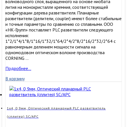
волноводного слоя, выращенного на основе ниобата
лития на монокристалле кремния, соответствующей
конфигурации дерева разветвителя. Планарные
разветвители (делители, coupler) имеют более стабильные
и точные параметры по сравнению со сплавными. ООО
«НК-Групп» поставляет PLC разветвители следующего
исполнения:
1*2/1*4/1*8/1*16/1*32/1*64/2*4/2*8/2*16/2*32/2*64 с
равномерным делением мощности сигнала на
одномодовом оптическом волокне производства
CORNING …
1х4,
Подробнее…
0,9мм,
В корзину
Оптический
планарный
PLC
разветвитель
(сплитер),
неоконцованный
1х4, 0,9мм, Оптический планарный PLC разветвитель
(сплитер) SC/APC