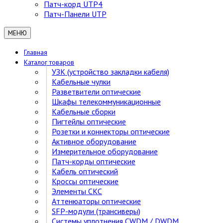
Патч-корд UTP4
Патч-Панели UTP
МЕНЮ
Главная
Каталог товаров
УЗК (устройство закладки кабеля)
Кабельные чулки
Разветвители оптические
Шкафы телекоммуникационные
Кабельные сборки
Пигтейлы оптические
Розетки и коннекторы оптические
Активное оборудование
Измерительное оборудование
Патч-корды оптические
Кабель оптический
Кроссы оптические
Элементы СКС
Аттенюаторы оптические
SFP-модули (трансиверы)
Cистемы уплотнения CWDM / DWDM