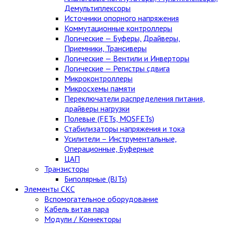
Демультиплексоры
Источники опорного напряжения
Коммутационные контроллеры
Логические — Буферы, Драйверы,
Приемники, Трансиверы
Логические — Вентили и Инверторы
Логические — Регистры сдвига
Микроконтроллеры
Микросхемы памяти
Переключатели распределения питания,
драйверы нагрузки
Полевые (FETs, MOSFETs)
Стабилизаторы напряжения и тока
Усилители – Инструментальные,
Операционные, Буферные
ЦАП
Транзисторы
Биполярные (BJTs)
Элементы СКС
Вспомогательное оборудование
Кабель витая пара
Модули / Коннекторы