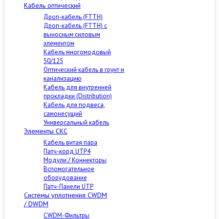
Кабель оптический
Дроп-кабель (FTTH)
Дроп-кабель (FTTH) с
выносным силовым
элементом
Кабель многомодовый
50/125
Оптический кабель в грунт и
канализацию
Кабель для внутренней
прокладки (Distribution)
Кабель для подвеса,
самонесущий
Универсальный кабель
Элементы СКС
Кабель витая пара
Патч-корд UTP4
Модули / Коннекторы
Вспомогательное
оборудование
Патч-Панели UTP
Cистемы уплотнения CWDM
/ DWDM
CWDM-Фильтры