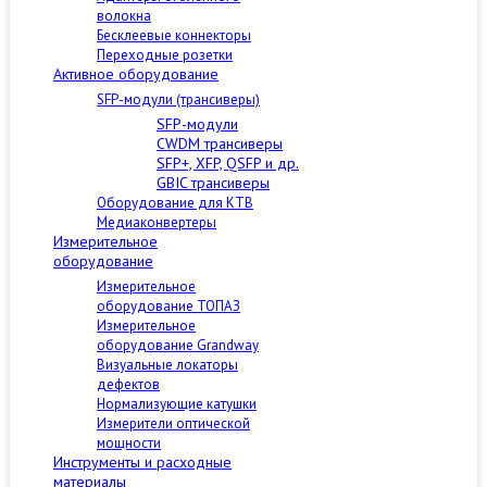
волокна
Бесклеевые коннекторы
Переходные розетки
Активное оборудование
SFP-модули (трансиверы)
SFP-модули
CWDM трансиверы
SFP+, XFP, QSFP и др.
GBIC трансиверы
Оборудование для КТВ
Медиаконвертеры
Измерительное
оборудование
Измерительное
оборудование ТОПАЗ
Измерительное
оборудование Grandway
Визуальные локаторы
дефектов
Нормализующие катушки
Измерители оптической
мощности
Инструменты и расходные
материалы