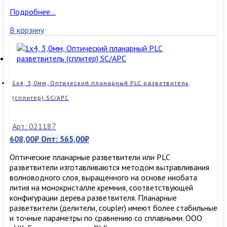
1х4,
Подробнее…
3,0мм,
В корзину
Оптический
планарный
PLC
разветвитель
(сплитер),
неоконцованный
1х4, 3,0мм, Оптический планарный PLC разветвитель
(сплитер) SC/APC
Арт: 021187
608,00
₽
Опт:
565,00
₽
Оптические планарные разветвители или PLC
разветвители изготавливаются методом вытравливания
волноводного слоя, выращенного на основе ниобата
лития на монокристалле кремния, соответствующей
конфигурации дерева разветвителя. Планарные
разветвители (делители, coupler) имеют более стабильные
и точные параметры по сравнению со сплавными. ООО