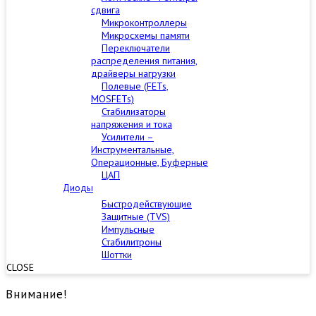
сдвига
Микроконтроллеры
Микросхемы памяти
Переключатели
распределения питания,
драйверы нагрузки
Полевые (FETs,
MOSFETs)
Стабилизаторы
напряжения и тока
Усилители –
Инструментальные,
Операционные, Буферные
ЦАП
Диоды
Быстродействующие
Защитные (TVS)
Импульсные
Стабилитроны
Шоттки
CLOSE
Внимание!