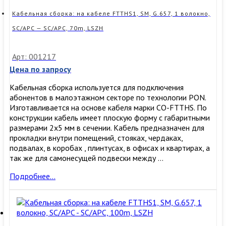
SM,
G.657,
Кабельная сборка: на кабеле FTTHS1, SM, G.657, 1 волокно,
1
SC/APC — SC/APC, 70m, LSZH
волокно,
SC/APC
—
Арт: 001217
SC/APC,
Цена по запросу
50m,
LSZH
Кабельная сборка используется для подключения
абонентов в малоэтажном секторе по технологии PON.
Изготавливается на основе кабеля марки CO-FTTHS. По
конструкции кабель имеет плоскую форму с габаритными
размерами 2х5 мм в сечении. Кабель предназначен для
прокладки внутри помещений, стояках, чердаках,
подвалах, в коробах , плинтусах, в офисах и квартирах, а
так же для самонесущей подвески между …
Кабельная
Подробнее…
сборка:
на
кабеле
FTTHS1,