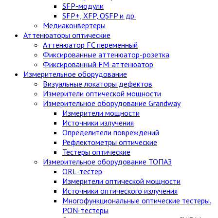
SFP-модули
SFP+, XFP, QSFP и др.
Медиаконвертеры
Аттенюаторы оптические
Аттенюатор FC переменный
Фиксированные аттенюатор-розетка
Фиксированный FM-аттенюатор
Измерительное оборудование
Визуальные локаторы дефектов
Измерители оптической мощности
Измерительное оборудование Grandway
Измерители мощности
Источники излучения
Определители повреждений
Рефлектометры оптические
Тестеры оптические
Измерительное оборудование ТОПАЗ
ORL-тестер
Измерители оптической мощности
Источники оптического излучения
Многофункциональные оптические тестеры.
PON-тестеры