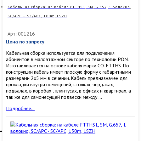
SM,
G.657,
Кабельная сборка: на кабеле FTTHS1, SM, G.657, 1 волокно,
1
SC/APC — SC/APC, 100m, LSZH
волокно,
SC/APC
—
Арт: 001216
SC/APC,
Цена по запросу
70m,
LSZH
Кабельная сборка используется для подключения
абонентов в малоэтажном секторе по технологии PON.
Изготавливается на основе кабеля марки CO-FTTHS. По
конструкции кабель имеет плоскую форму с габаритными
размерами 2х5 мм в сечении. Кабель предназначен для
прокладки внутри помещений, стояках, чердаках,
подвалах, в коробах , плинтусах, в офисах и квартирах, а
так же для самонесущей подвески между …
Кабельная
Подробнее…
сборка:
на
кабеле
FTTHS1,
SM,