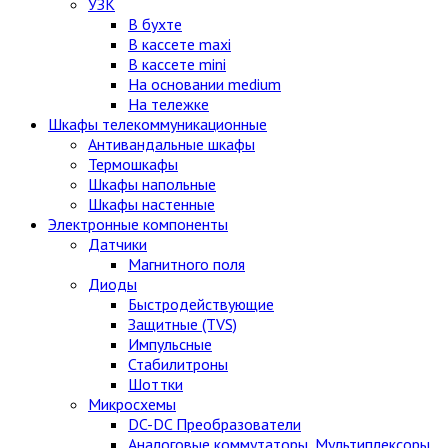
УЗК
В бухте
В кассете maxi
В кассете mini
На основании medium
На тележке
Шкафы телекоммуникационные
Антивандальные шкафы
Термошкафы
Шкафы напольные
Шкафы настенные
Электронные компоненты
Датчики
Магнитного поля
Диоды
Быстродействующие
Защитные (TVS)
Импульсные
Стабилитроны
Шоттки
Микросхемы
DC-DC Преобразователи
Аналоговые коммутаторы, Мультиплексоры,