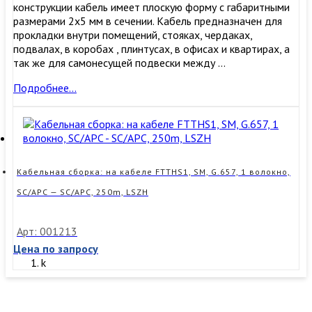
конструкции кабель имеет плоскую форму с габаритными
размерами 2х5 мм в сечении. Кабель предназначен для
прокладки внутри помещений, стояках, чердаках,
подвалах, в коробах , плинтусах, в офисах и квартирах, а
так же для самонесущей подвески между …
Кабельная
Подробнее…
сборка:
на
кабеле
FTTHS1,
SM,
G.657,
Кабельная сборка: на кабеле FTTHS1, SM, G.657, 1 волокно,
1
SC/APC — SC/APC, 250m, LSZH
волокно,
SC/APC
—
Арт: 001213
SC/APC,
Цена по запросу
200m,
k
LSZH