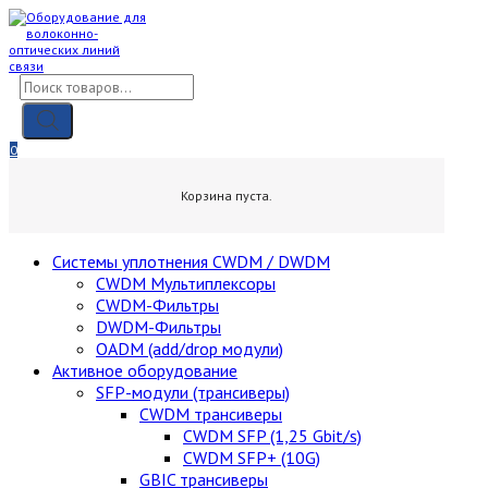
Skip
to
content
Поиск
товаров
0
0,00
₽
Корзина пуста.
Cистемы уплотнения CWDM / DWDM
CWDM Мультиплексоры
CWDM-Фильтры
DWDM-Фильтры
OADM (add/drop модули)
Активное оборудование
SFP-модули (трансиверы)
CWDM трансиверы
CWDM SFP (1,25 Gbit/s)
CWDM SFP+ (10G)
GBIC трансиверы