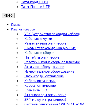
Патч-корд UTP4
Патч-Панели UTP
МЕНЮ
Главная
Каталог товаров
УЗК (устройство закладки кабеля)
Кабельные чулки
Разветвители оптические
Шкафы телекоммуникационные
Кабельные сборки
Пигтейлы оптические
Розетки и коннекторы оптические
Активное оборудование
Измерительное оборудование
Патч-корды оптические
Кабель оптический
Кроссы оптические
Элементы СКС
Аттенюаторы оптические
SFP-модули (трансиверы)
Cистемы уплотнения CWDM / DWDM