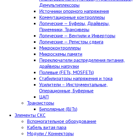
Демультиплексоры
Источники опорного напряжения
Коммутационные контроллеры
Логические — Буферы, Драйверы,
Приемники, Трансиверы
Логические — Вентили и Инверторы
Логические — Регистры сдвига
Микроконтроллеры
Микросхемы памяти
Переключатели распределения питания,
драйверы нагрузки
Полевые (FETs, MOSFETs)
Стабилизаторы напряжения и тока
Усилители – Инструментальные,
Операционные, Буферные
ЦАП
Транзисторы
Биполярные (BJTs)
Элементы СКС
Вспомогательное оборудование
Кабель витая пара
Модули / Коннекторы