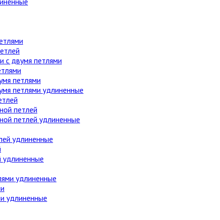
линенные
етлями
етлей
 с двумя петлями
етлями
умя петлями
вумя петлями удлиненные
етлей
ной петлей
дной петлей удлиненные
лей удлиненные
й
й удлиненные
лями удлиненные
ми
ми удлиненные