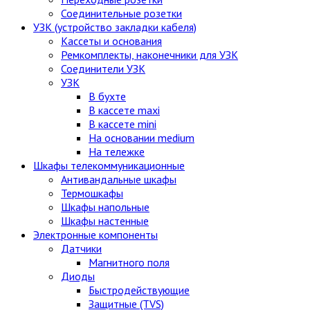
Соединительные розетки
УЗК (устройство закладки кабеля)
Кассеты и основания
Ремкомплекты, наконечники для УЗК
Соединители УЗК
УЗК
В бухте
В кассете maxi
В кассете mini
На основании medium
На тележке
Шкафы телекоммуникационные
Антивандальные шкафы
Термошкафы
Шкафы напольные
Шкафы настенные
Электронные компоненты
Датчики
Магнитного поля
Диоды
Быстродействующие
Защитные (TVS)