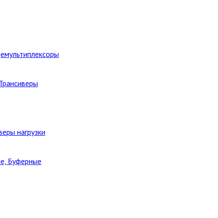
Демультиплексоры
 Трансиверы
веры нагрузки
е, Буферные