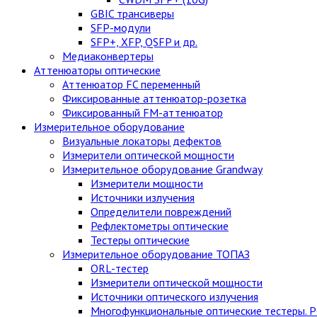
GBIC трансиверы
SFP-модули
SFP+, XFP, QSFP и др.
Медиаконвертеры
Аттенюаторы оптические
Аттенюатор FC переменный
Фиксированные аттенюатор-розетка
Фиксированный FM-аттенюатор
Измерительное оборудование
Визуальные локаторы дефектов
Измерители оптической мощности
Измерительное оборудование Grandway
Измерители мощности
Источники излучения
Определители повреждений
Рефлектометры оптические
Тестеры оптические
Измерительное оборудование ТОПАЗ
ORL-тестер
Измерители оптической мощности
Источники оптического излучения
Многофункциональные оптические тестеры. 