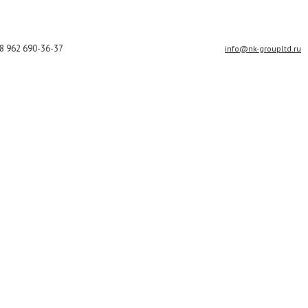
8 962 690-36-37
info@nk-groupltd.ru