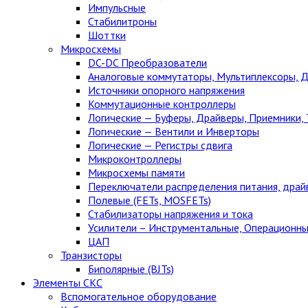
Импульсные
Стабилитроны
Шоттки
Микросхемы
DC-DC Преобразователи
Аналоговые коммутаторы, Мультиплексоры, 
Источники опорного напряжения
Коммутационные контроллеры
Логические — Буферы, Драйверы, Приемники,
Логические — Вентили и Инверторы
Логические — Регистры сдвига
Микроконтроллеры
Микросхемы памяти
Переключатели распределения питания, драй
Полевые (FETs, MOSFETs)
Стабилизаторы напряжения и тока
Усилители – Инструментальные, Операционны
ЦАП
Транзисторы
Биполярные (BJTs)
Элементы СКС
Вспомогательное оборудование