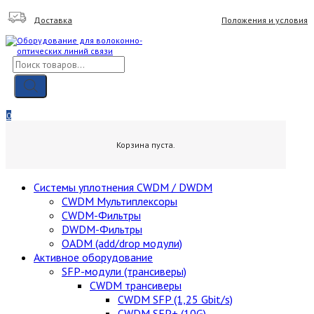
Skip
Доставка
Положения и условия
to
content
Поиск
товаров
Мой аккаунт
Вход / Регистрация
0
0,00
₽
Корзина пуста.
Cистемы уплотнения CWDM / DWDM
CWDM Мультиплексоры
CWDM-Фильтры
DWDM-Фильтры
OADM (add/drop модули)
Активное оборудование
SFP-модули (трансиверы)
CWDM трансиверы
CWDM SFP (1,25 Gbit/s)
CWDM SFP+ (10G)