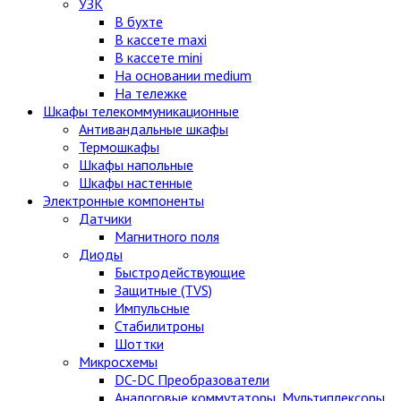
УЗК
В бухте
В кассете maxi
В кассете mini
На основании medium
На тележке
Шкафы телекоммуникационные
Антивандальные шкафы
Термошкафы
Шкафы напольные
Шкафы настенные
Электронные компоненты
Датчики
Магнитного поля
Диоды
Быстродействующие
Защитные (TVS)
Импульсные
Стабилитроны
Шоттки
Микросхемы
DC-DC Преобразователи
Аналоговые коммутаторы, Мультиплексоры,