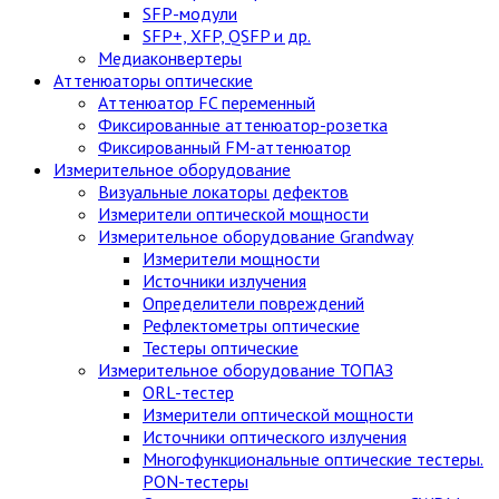
SFP-модули
SFP+, XFP, QSFP и др.
Медиаконвертеры
Аттенюаторы оптические
Аттенюатор FC переменный
Фиксированные аттенюатор-розетка
Фиксированный FM-аттенюатор
Измерительное оборудование
Визуальные локаторы дефектов
Измерители оптической мощности
Измерительное оборудование Grandway
Измерители мощности
Источники излучения
Определители повреждений
Рефлектометры оптические
Тестеры оптические
Измерительное оборудование ТОПАЗ
ORL-тестер
Измерители оптической мощности
Источники оптического излучения
Многофункциональные оптические тестеры.
PON-тестеры