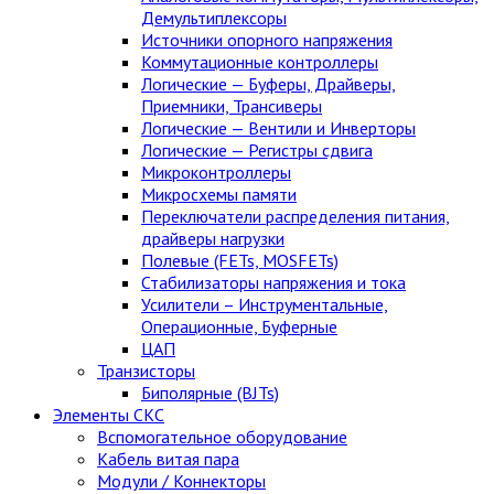
Демультиплексоры
Источники опорного напряжения
Коммутационные контроллеры
Логические — Буферы, Драйверы,
Приемники, Трансиверы
Логические — Вентили и Инверторы
Логические — Регистры сдвига
Микроконтроллеры
Микросхемы памяти
Переключатели распределения питания,
драйверы нагрузки
Полевые (FETs, MOSFETs)
Стабилизаторы напряжения и тока
Усилители – Инструментальные,
Операционные, Буферные
ЦАП
Транзисторы
Биполярные (BJTs)
Элементы СКС
Вспомогательное оборудование
Кабель витая пара
Модули / Коннекторы