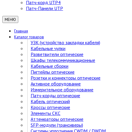
Патч-корд UTP4
Патч-Панели UTP
МЕНЮ
Главная
Каталог товаров
УЗК (устройство закладки кабеля)
Кабельные чулки
Разветвители оптические
Шкафы телекоммуникационные
Кабельные сборки
Пигтейлы оптические
Розетки и коннекторы оптические
Активное оборудование
Измерительное оборудование
Патч-корды оптические
Кабель оптический
Кроссы оптические
Элементы СКС
Аттенюаторы оптические
SFP-модули (трансиверы)
Cистемы уплотнения CWDM / DWDM