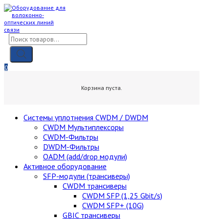
Skip
to
content
Поиск
товаров
0
0,00
₽
Корзина пуста.
Cистемы уплотнения CWDM / DWDM
CWDM Мультиплексоры
CWDM-Фильтры
DWDM-Фильтры
OADM (add/drop модули)
Активное оборудование
SFP-модули (трансиверы)
CWDM трансиверы
CWDM SFP (1,25 Gbit/s)
CWDM SFP+ (10G)
GBIC трансиверы