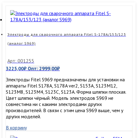
Электроды для сварочного аппарата Fitel S-178A/153/123
(аналог S969)
Арт: 001255
3225,00
₽
Опт:
2999,00
₽
Электроды Fitel S969 предназначены для установки на
аппараты Fitel S178A, S178A ver2, S153A, S123M12,
S123M8, S123M4, S123C, S123A. Форма шляпки плоская.
Цвет шляпки чёрный. Модель электродов S969 не
совместима ни с какими электродами других
производителей. В связи с этим цена S969 выше, чем у
других моделей.
В корзину