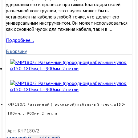
удержания его в процессе протяжки. Благодаря своей
разъемной конструкции, этот чулок может быть
установлен на кабеле в любой точке, что делает его
универсальным инструментом. Он может использоваться
как основной чулок для тяжения кабеля, так и в …
КЧР150/2
Подробнее…
Разъемный
В корзину
(проходной)
кабельный
чулок,
⌀130-
150мм,
L=1500мм,
2
петли
160кН
КЧР180/2 Разъемный (проходной) кабельный чулок, ⌀150-
180мм, L=900мм, 2 петли
Арт: КЧР180/2