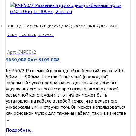
L=900мм,
2
петли
КЧР50/2 Разъемный (проходной) кабельный чулок, ⌀40-
50мм, L=900мм, 2 петли
Арт: КЧР50/2
3650,00
₽
Опт:
3103,00
₽
КЧР50/2 Разъемный (проходной) кабельный чулок, ⌀40-
50мм, L=900мм, 2 петли Разъёмный (проходной)
кабельный чулок предназначен для захвата кабеля и
удержания его в процессе протяжки. Благодаря своей
разъемной конструкции, этот чулок может быть
установлен на кабеле в любой точке, что делает его
универсальным инструментом. Он может использоваться
как основной чулок для тяжения кабеля, так и в качестве
…
КЧР50/2
Подробнее…
Разъемный