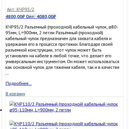
Арт: КЧР95/2
4800,00
₽
Опт:
4080,00
₽
КЧР95/2 Разъемный (проходной) кабельный чулок, ⌀80-
95мм, L=900мм, 2 петли Разъёмный (проходной)
кабельный чулок предназначен для захвата кабеля и
удержания его в процессе протяжки. Благодаря своей
разъемной конструкции, этот чулок может быть
установлен на кабеле в любой точке, что делает его
универсальным инструментом. Он может использоваться
как основной чулок для тяжения кабеля, так и в качестве
…
КЧР95/2
Подробнее…
Разъемный
В корзину
(проходной)
кабельный
чулок,
⌀80-
95мм,
L=900мм,
2