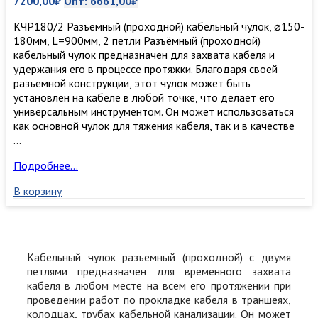
7200,00
₽
Опт:
6661,00
₽
КЧР180/2 Разъемный (проходной) кабельный чулок, ⌀150-
180мм, L=900мм, 2 петли Разъёмный (проходной)
кабельный чулок предназначен для захвата кабеля и
удержания его в процессе протяжки. Благодаря своей
разъемной конструкции, этот чулок может быть
установлен на кабеле в любой точке, что делает его
универсальным инструментом. Он может использоваться
как основной чулок для тяжения кабеля, так и в качестве
…
КЧР180/2
Подробнее…
Разъемный
В корзину
(проходной)
кабельный
чулок,
⌀150-
180мм,
Кабельный чулок разъемный (проходной) с двумя
L=900мм,
петлями предназначен для временного захвата
2
кабеля в любом месте на всем его протяжении при
петли
проведении работ по прокладке кабеля в траншеях,
колодцах, трубах кабельной канализации. Он может