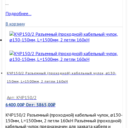
…
КЧР130/2
Подробнее…
Разъемный
В корзину
(проходной)
кабельный
чулок,
⌀110-
130мм,
L=900мм,
2
петли
КЧР150/2 Разъемный (проходной) кабельный чулок, ⌀130-
150мм, L=1500мм, 2 петли 160кН
Арт: КЧР150/2
6400,00
₽
Опт:
5865,00
₽
КЧР150/2 Разъемный (проходной) кабельный чулок, ⌀130-
150мм, L=1500мм, 2 петли 160кН Разъёмный (проходной)
кабельный чулок предназначен для захвата кабеля и