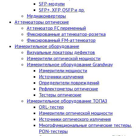
SFP-модули
SFP+, XFP, QSFP и др.
Медиаконвертеры
Аттенюаторы оптические
Аттенюатор FC переменный
Фиксированные аттенюатор-розетка
Фиксированный FM-аттенюатор
Измерительное оборудование
Визуальные локаторы дефектов
Измерители оптической мощности
Измерительное оборудование Grandway
Измерители мощности
Источники излучения
Определители повреждений
Рефлектометры оптические
Тестеры оптические
Измерительное оборудование ТОПАЗ
ORL-тестер
Измерители оптической мощности
Источники оптического излучения
Многофункциональные оптические тестеры.
PON-тестеры