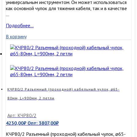
универсальным инструментом. Он может использоваться
как основной чулок для тяжения кабеля, так и в качестве
…
КЧР65/2
Подробнее…
Разъемный
В корзину
(проходной)
кабельный
чулок,
⌀50-
65мм,
L=900мм,
2
петли
КЧР80/2 Разъемный (проходной) кабельный чулок, ⌀65-
80мм, L=900мм, 2 петли
Арт: КЧР80/2
4230,00
₽
Опт:
3807,00
₽
КЧР80/2 Разъемный (проходной) кабельный чулок, ⌀65-