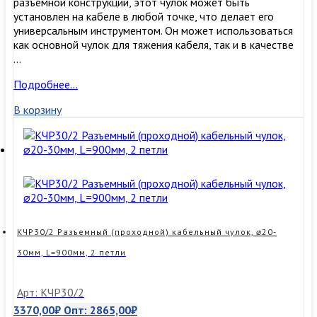
разъемной конструкции, этот чулок может быть
установлен на кабеле в любой точке, что делает его
универсальным инструментом. Он может использоваться
как основной чулок для тяжения кабеля, так и в качестве
…
КЧР20/2
Подробнее…
Разъемный
В корзину
(проходной)
кабельный
чулок,
⌀10-
20мм,
L=900мм,
2
петли
КЧР30/2 Разъемный (проходной) кабельный чулок, ⌀20-
30мм, L=900мм, 2 петли
Арт: КЧР30/2
3370,00
₽
Опт:
2865,00
₽