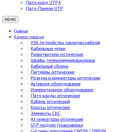
Патч-корд UTP4
Патч-Панели UTP
МЕНЮ
Главная
Каталог товаров
УЗК (устройство закладки кабеля)
Кабельные чулки
Разветвители оптические
Шкафы телекоммуникационные
Кабельные сборки
Пигтейлы оптические
Розетки и коннекторы оптические
Активное оборудование
Измерительное оборудование
Патч-корды оптические
Кабель оптический
Кроссы оптические
Элементы СКС
Аттенюаторы оптические
SFP-модули (трансиверы)
Cистемы уплотнения CWDM / DWDM