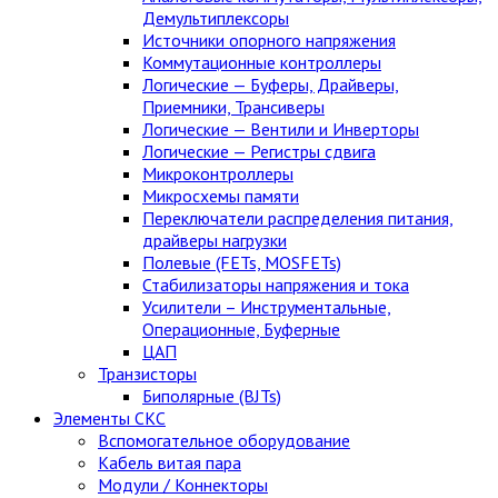
Демультиплексоры
Источники опорного напряжения
Коммутационные контроллеры
Логические — Буферы, Драйверы,
Приемники, Трансиверы
Логические — Вентили и Инверторы
Логические — Регистры сдвига
Микроконтроллеры
Микросхемы памяти
Переключатели распределения питания,
драйверы нагрузки
Полевые (FETs, MOSFETs)
Стабилизаторы напряжения и тока
Усилители – Инструментальные,
Операционные, Буферные
ЦАП
Транзисторы
Биполярные (BJTs)
Элементы СКС
Вспомогательное оборудование
Кабель витая пара
Модули / Коннекторы