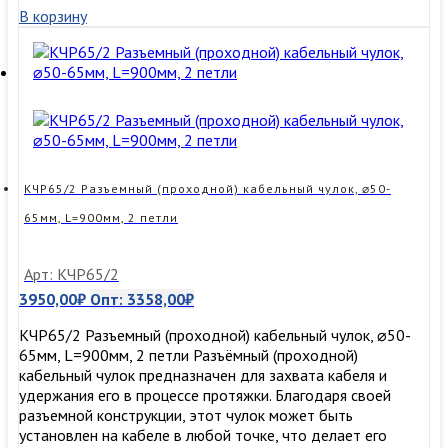
В корзину
(проходной)
кабельный
чулок,
⌀40-
50мм,
L=900мм,
2
петли
КЧР65/2 Разъемный (проходной) кабельный чулок, ⌀50-
65мм, L=900мм, 2 петли
Арт: КЧР65/2
3950,00
₽
Опт:
3358,00
₽
КЧР65/2 Разъемный (проходной) кабельный чулок, ⌀50-
65мм, L=900мм, 2 петли Разъёмный (проходной)
кабельный чулок предназначен для захвата кабеля и
удержания его в процессе протяжки. Благодаря своей
разъемной конструкции, этот чулок может быть
установлен на кабеле в любой точке, что делает его