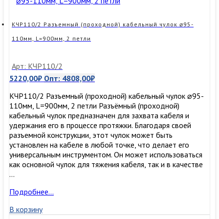
петли
КЧР110/2 Разъемный (проходной) кабельный чулок ⌀95-
110мм, L=900мм, 2 петли
Арт: КЧР110/2
5220,00
₽
Опт:
4808,00
₽
КЧР110/2 Разъемный (проходной) кабельный чулок ⌀95-
110мм, L=900мм, 2 петли Разъёмный (проходной)
кабельный чулок предназначен для захвата кабеля и
удержания его в процессе протяжки. Благодаря своей
разъемной конструкции, этот чулок может быть
установлен на кабеле в любой точке, что делает его
универсальным инструментом. Он может использоваться
как основной чулок для тяжения кабеля, так и в качестве
…
КЧР110/2
Подробнее…
Разъемный
В корзину
(проходной)