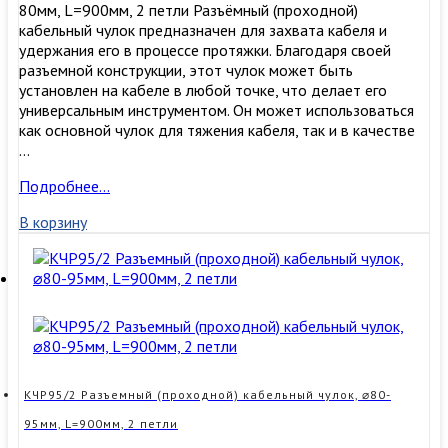
80мм, L=900мм, 2 петли Разъёмный (проходной)
кабельный чулок предназначен для захвата кабеля и
удержания его в процессе протяжки. Благодаря своей
разъемной конструкции, этот чулок может быть
установлен на кабеле в любой точке, что делает его
универсальным инструментом. Он может использоваться
как основной чулок для тяжения кабеля, так и в качестве
…
КЧР80/2
Подробнее…
Разъемный
В корзину
(проходной)
кабельный
чулок,
⌀65-
80мм,
L=900мм,
2
петли
КЧР95/2 Разъемный (проходной) кабельный чулок, ⌀80-
95мм, L=900мм, 2 петли