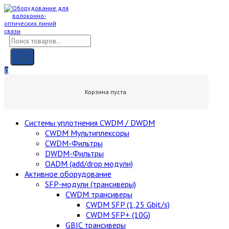
Skip
to
content
Поиск
товаров
0
0,00
₽
Корзина пуста.
Cистемы уплотнения CWDM / DWDM
CWDM Мультиплексоры
CWDM-Фильтры
DWDM-Фильтры
OADM (add/drop модули)
Активное оборудование
SFP-модули (трансиверы)
CWDM трансиверы
CWDM SFP (1,25 Gbit/s)
CWDM SFP+ (10G)
GBIC трансиверы