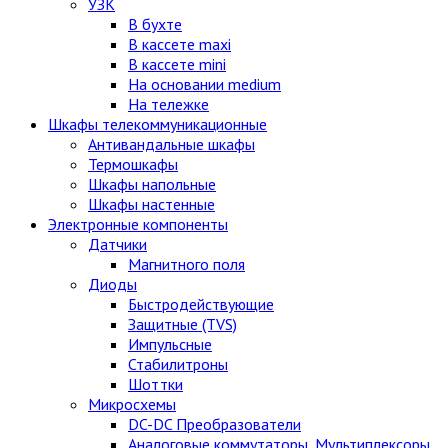
УЗК
В бухте
В кассете maxi
В кассете mini
На основании medium
На тележке
Шкафы телекоммуникационные
Антивандальные шкафы
Термошкафы
Шкафы напольные
Шкафы настенные
Электронные компоненты
Датчики
Магнитного поля
Диоды
Быстродействующие
Защитные (TVS)
Импульсные
Стабилитроны
Шоттки
Микросхемы
DC-DC Преобразователи
Аналоговые коммутаторы, Мультиплексоры,