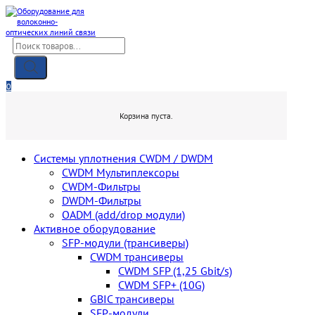
Skip
to
content
Поиск
товаров
0
0,00
₽
Корзина пуста.
Cистемы уплотнения CWDM / DWDM
CWDM Мультиплексоры
CWDM-Фильтры
DWDM-Фильтры
OADM (add/drop модули)
Активное оборудование
SFP-модули (трансиверы)
CWDM трансиверы
CWDM SFP (1,25 Gbit/s)
CWDM SFP+ (10G)
GBIC трансиверы
SFP-модули