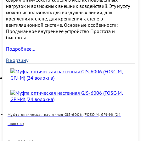
нагрузок и возможных внешних воздействий. Эту муфту
можно использовать для воздушных линий, для
крепления к стене, для крепления к стене в
вентиляционной системе. Основные особенности:
Продуманное внутреннее устройство Простота и
быстрота …
Муфта
Подробнее…
оптическая
В корзину
тупиковая
GJS
2-
D,
термоусадка
(48
волокон)
Муфта оптическая настенная GJS-6006 (FOSC-M, GPJ-M) (24
волокна)