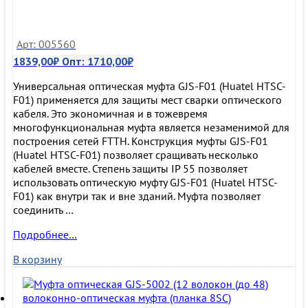
волокна)
Арт: 005560
1839,00
₽
Опт:
1710,00
₽
Универсальная оптическая муфта GJS-F01 (Huatel HTSC-
F01) применяется для защиты мест сварки оптического
кабеля. Это экономичная и в тожевремя
многофункциональная муфта является незаменимой для
построения сетей FTTH. Конструкция муфты GJS-F01
(Huatel HTSC-F01) позволяет сращивать несколько
кабелей вместе. Степень защиты IP 55 позволяет
использовать оптическую муфту GJS-F01 (Huatel HTSC-
F01) как внутри так и вне зданий. Муфта позволяет
соединить …
Оптическая
Подробнее…
муфта
В корзину
GJS-
F01
(Huatel
HTSC-