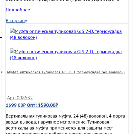
Муфта
Подробнее…
оптическая
В корзину
тупиковая
GJS-
8004
(GJS-
1-
D)
(48
волокон)
Муфта оптическая тупиковая GJS 2-D, термоусадка (48 волокон)
Арт: 008532
1699,00
₽
Опт:
1590,00
₽
Вертикальная тупиковая муфта, 24 (48) волокон, 4 порта
ввода-вывода, наружное исполнение. Тупиковая
вертикальная муфта применяется для защиты мест
сварки оптического кабеля в местах повышенных