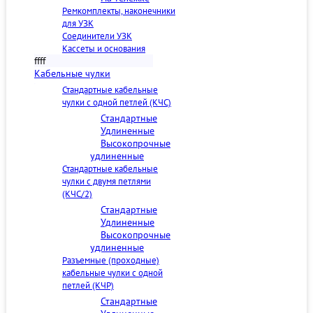
Ремкомплекты, наконечники
для УЗК
Соединители УЗК
Кассеты и основания
ffff
Кабельные чулки
Стандартные кабельные
чулки c одной петлей (КЧС)
Стандартные
Удлиненные
Высокопрочные
удлиненные
Стандартные кабельные
чулки с двумя петлями
(КЧС/2)
Стандартные
Удлиненные
Высокопрочные
удлиненные
Разъемные (проходные)
кабельные чулки с одной
петлей (КЧР)
Стандартные