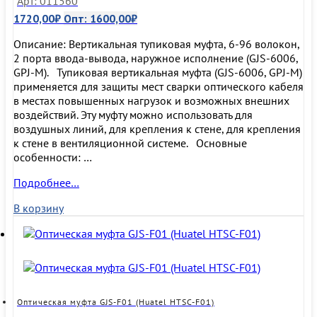
Арт: 011560
1720,00
₽
Опт:
1600,00
₽
Описание: Вертикальная тупиковая муфта, 6-96 волокон,
2 порта ввода-вывода, наружное исполнение (GJS-6006,
GPJ-M). Тупиковая вертикальная муфта (GJS-6006, GPJ-M)
применяется для защиты мест сварки оптического кабеля
в местах повышенных нагрузок и возможных внешних
воздействий. Эту муфту можно использовать для
воздушных линий, для крепления к стене, для крепления
к стене в вентиляционной системе. Основные
особенности: …
Муфта
Подробнее…
оптическая
В корзину
настенная
GJS-
6006
(FOSC-
M,
GPJ-
M)
Оптическая муфта GJS-F01 (Huatel HTSC-F01)
(24