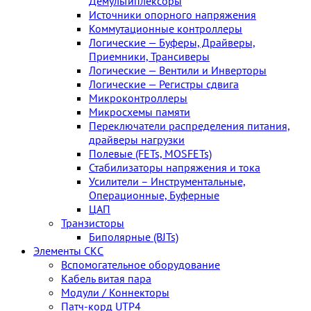
Демультиплексоры
Источники опорного напряжения
Коммутационные контроллеры
Логические — Буферы, Драйверы,
Приемники, Трансиверы
Логические — Вентили и Инверторы
Логические — Регистры сдвига
Микроконтроллеры
Микросхемы памяти
Переключатели распределения питания,
драйверы нагрузки
Полевые (FETs, MOSFETs)
Стабилизаторы напряжения и тока
Усилители – Инструментальные,
Операционные, Буферные
ЦАП
Транзисторы
Биполярные (BJTs)
Элементы СКС
Вспомогательное оборудование
Кабель витая пара
Модули / Коннекторы
Патч-корд UTP4