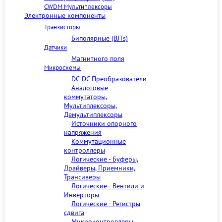
CWDM Мультиплексоры
Электронные компоненты
Транзисторы
Биполярные (BJTs)
Датчики
Магнитного поля
Микросхемы
DC-DC Преобразователи
Аналоговые
коммутаторы,
Мультиплексоры,
Демультиплексоры
Источники опорного
напряжения
Коммутационные
контроллеры
Логические - Буферы,
Драйверы, Приемники,
Трансиверы
Логические - Вентили и
Инверторы
Логические - Регистры
сдвига
Микроконтроллеры