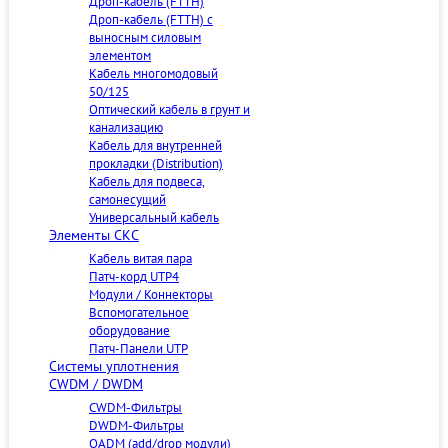
Дроп-кабель (FTTH)
Дроп-кабель (FTTH) с
выносным силовым
элементом
Кабель многомодовый
50/125
Оптический кабель в грунт и
канализацию
Кабель для внутренней
прокладки (Distribution)
Кабель для подвеса,
самонесущий
Универсальный кабель
Элементы СКС
Кабель витая пара
Патч-корд UTP4
Модули / Коннекторы
Вспомогательное
оборудование
Патч-Панели UTP
Cистемы уплотнения
CWDM / DWDM
CWDM-Фильтры
DWDM-Фильтры
OADM (add/drop модули)