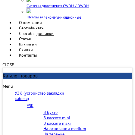
Cистемы уплотнения CWDM / DWDM
Шкафы телекоммуникационные
О компании
Сертификаты
Способы доставки
Статьи
Вакансии
Скидки
Контакты
CLOSE
Каталог товаров
Menu
УЗК (устройство закладки
кабеля)
УЗК
В бухте
В кассете mini
В кассете maxi
На основании medium
На тележке