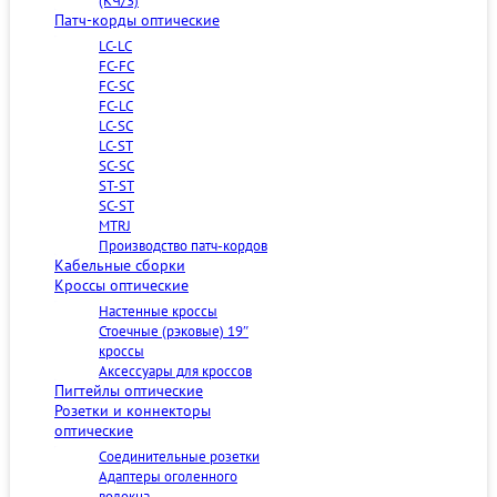
(КЧ/3)
Патч-корды оптические
LC-LC
FC-FC
FC-SC
FC-LC
LC-SC
LC-ST
SC-SC
ST-ST
SC-ST
MTRJ
Производство патч-кордов
Кабельные сборки
Кроссы оптические
Настенные кроссы
Стоечные (рэковые) 19″
кроссы
Аксессуары для кроссов
Пигтейлы оптические
Розетки и коннекторы
оптические
Соединительные розетки
Адаптеры оголенного
волокна