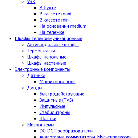
УЗК
В бухте
В кассете maxi
В кассете mini
На основании medium
На тележке
Шкафы телекоммуникационные
Антивандальные шкафы
Термошкафы
Шкафы напольные
Шкафы настенные
Электронные компоненты
Датчики
Магнитного поля
Диоды
Быстродействующие
Защитные (TVS)
Импульсные
Стабилитроны
Шоттки
Микросхемы
DC-DC Преобразователи
Аналоговые коммутаторы, Мультиплексоры,