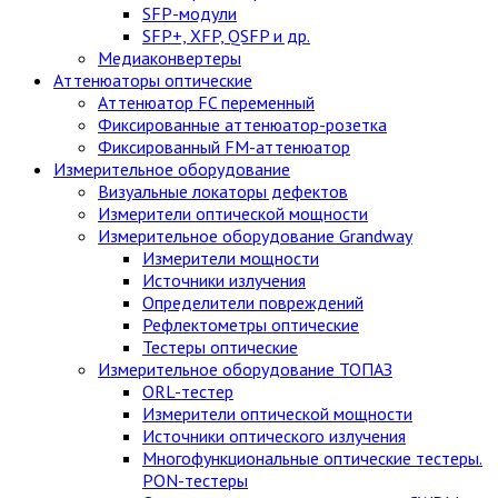
SFP-модули
SFP+, XFP, QSFP и др.
Медиаконвертеры
Аттенюаторы оптические
Аттенюатор FC переменный
Фиксированные аттенюатор-розетка
Фиксированный FM-аттенюатор
Измерительное оборудование
Визуальные локаторы дефектов
Измерители оптической мощности
Измерительное оборудование Grandway
Измерители мощности
Источники излучения
Определители повреждений
Рефлектометры оптические
Тестеры оптические
Измерительное оборудование ТОПАЗ
ORL-тестер
Измерители оптической мощности
Источники оптического излучения
Многофункциональные оптические тестеры.
PON-тестеры