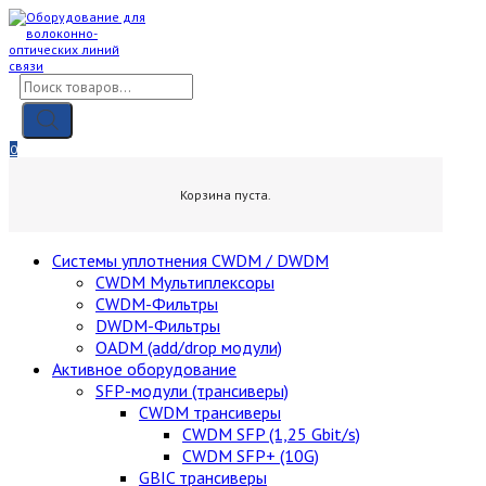
Skip
to
content
Поиск
товаров
0
0,00
₽
Корзина пуста.
Cистемы уплотнения CWDM / DWDM
CWDM Мультиплексоры
CWDM-Фильтры
DWDM-Фильтры
OADM (add/drop модули)
Активное оборудование
SFP-модули (трансиверы)
CWDM трансиверы
CWDM SFP (1,25 Gbit/s)
CWDM SFP+ (10G)
GBIC трансиверы