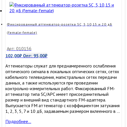
Фиксированный аттенюатор-розетка SC, 5,10,15 и 20 дБ
(female-female)
Арт: 010156
102,00
₽
Опт:
95,00
₽
Аттенюаторы служат для преднамеренного ослабления
оптического сигнала в локальных оптических сетях, сетях
кабельного телевидения, магистральных сетях передачи
данных, а также используются при проведении
контрольно-измерительных работ. Фиксированный FM-
аттенюатор типа SC/APC имеет присоединительный
размер и внешний вид стандартного FM-адаптера.
Выпускается FM аттенюатор с коэффициентом затухания
1, 2, 3, 5, 7 и 10 дБ, задаваемым размером вклеенного в …
Фиксированный
Подробнее…
аттенюатор-