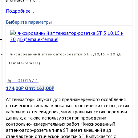
Фиксированный
Подробнее…
аттенюатор-
Выберите параметры
розетка
FC,
5,10,15
и
20
дБ
Фиксированный аттенюатор-розетка ST, 5,10,15 и 20 дБ
(female-
(female-female)
female)
Арт: 010157-1
174,00
₽
Опт:
162,00
₽
Аттенюаторы служат для преднамеренного ослабления
оптического сигнала в локальных оптических сетях, сетях
кабельного телевидения, магистральных сетях передачи
данных, а также используются при проведении
контрольно-измерительных работ. Фиксированный
аттенюатор-розетка типа ST имеет внешний вид
стандартной оптической розетки ST. Выпускается с