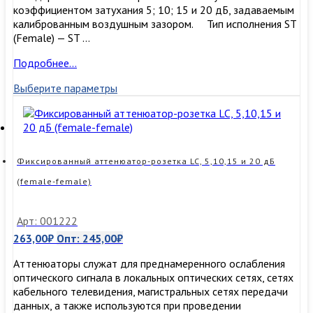
коэффициентом затухания 5; 10; 15 и 20 дБ, задаваемым
калиброванным воздушным зазором. Тип исполнения ST
(Female) — ST …
Фиксированный
Подробнее…
аттенюатор-
Выберите параметры
розетка
ST,
5,10,15
и
20
дБ
Фиксированный аттенюатор-розетка LC, 5,10,15 и 20 дБ
(female-
(female-female)
female)
Арт: 001222
263,00
₽
Опт:
245,00
₽
Аттенюаторы служат для преднамеренного ослабления
оптического сигнала в локальных оптических сетях, сетях
кабельного телевидения, магистральных сетях передачи
данных, а также используются при проведении