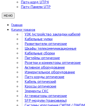
Патч-корд UTP4
Патч-Панели UTP
МЕНЮ
Главная
Каталог товаров
УЗК (устройство закладки кабеля)
Кабельные чулки
Разветвители оптические
Шкафы телекоммуникационные
Кабельные сборки
Пигтейлы оптические
Розетки и коннекторы оптические
Активное оборудование
Измерительное оборудование
Патч-корды оптические
Кабель оптический
Кроссы оптические
Элементы СКС
Аттенюаторы оптические
SFP-модули (трансиверы)
Cистемы уплотнения CWDM / DWDM