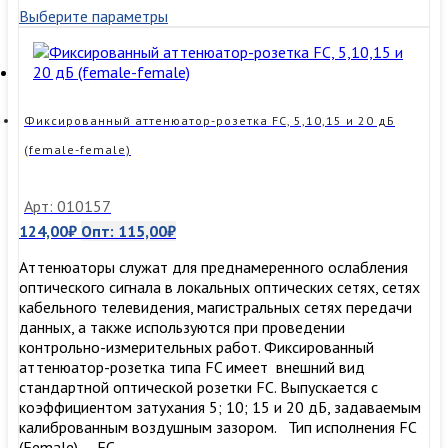
Выберите параметры
розетка
SC,
5,10,15
и
20
дБ
Фиксированный аттенюатор-розетка FC, 5,10,15 и 20 дБ
(female-
(female-female)
female)
Арт: 010157
124,00
₽
Опт:
115,00
₽
Аттенюаторы служат для преднамеренного ослабления
оптического сигнала в локальных оптических сетях, сетях
кабельного телевидения, магистральных сетях передачи
данных, а также используются при проведении
контрольно-измерительных работ. Фиксированный
аттенюатор-розетка типа FC имеет внешний вид
стандартной оптической розетки FC. Выпускается с
коэффициентом затухания 5; 10; 15 и 20 дБ, задаваемым
калиброванным воздушным зазором. Тип исполнения FC
(Female) — FC …