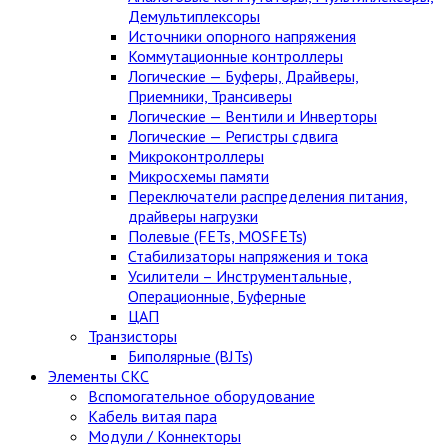
Демультиплексоры
Источники опорного напряжения
Коммутационные контроллеры
Логические — Буферы, Драйверы,
Приемники, Трансиверы
Логические — Вентили и Инверторы
Логические — Регистры сдвига
Микроконтроллеры
Микросхемы памяти
Переключатели распределения питания,
драйверы нагрузки
Полевые (FETs, MOSFETs)
Стабилизаторы напряжения и тока
Усилители – Инструментальные,
Операционные, Буферные
ЦАП
Транзисторы
Биполярные (BJTs)
Элементы СКС
Вспомогательное оборудование
Кабель витая пара
Модули / Коннекторы