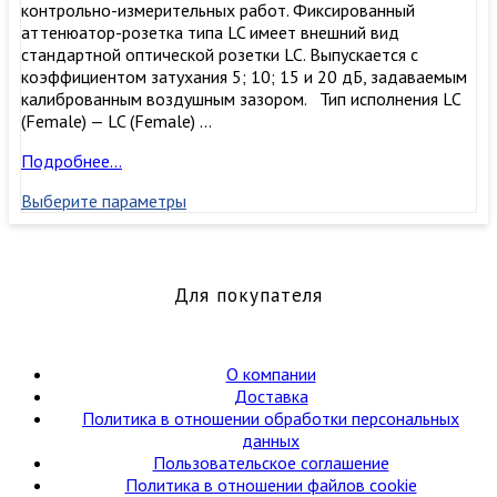
контрольно-измерительных работ. Фиксированный
аттенюатор-розетка типа LC имеет внешний вид
стандартной оптической розетки LC. Выпускается с
коэффициентом затухания 5; 10; 15 и 20 дБ, задаваемым
калиброванным воздушным зазором. Тип исполнения LC
(Female) — LC (Female) …
Фиксированный
Подробнее…
аттенюатор-
Выберите параметры
розетка
LC,
5,10,15
и
20
Для покупателя
дБ
(female-
female)
О компании
Доставка
Политика в отношении обработки персональных
данных
Пользовательское соглашение
Политика в отношении файлов cookie