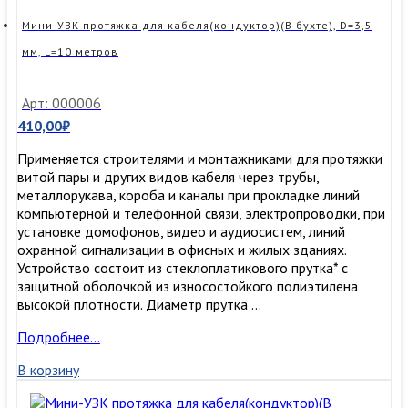
метров
Мини-УЗК протяжка для кабеля(кондуктор)(В бухте), D=3,5
мм, L=10 метров
Арт: 000006
410,00
₽
Применяется строителями и монтажниками для протяжки
витой пары и других видов кабеля через трубы,
металлорукава, короба и каналы при прокладке линий
компьютерной и телефонной связи, электропроводки, при
установке домофонов, видео и аудиосистем, линий
охранной сигнализации в офисных и жилых зданиях.
Устройство состоит из стеклоплатикового прутка* с
защитной оболочкой из износостойкого полиэтилена
высокой плотности. Диаметр прутка …
Мини-
Подробнее…
УЗК
В корзину
протяжка
для