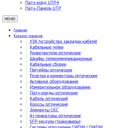
Патч-корд UTP4
Патч-Панели UTP
МЕНЮ
Главная
Каталог товаров
УЗК (устройство закладки кабеля)
Кабельные чулки
Разветвители оптические
Шкафы телекоммуникационные
Кабельные сборки
Пигтейлы оптические
Розетки и коннекторы оптические
Активное оборудование
Измерительное оборудование
Патч-корды оптические
Кабель оптический
Кроссы оптические
Элементы СКС
Аттенюаторы оптические
SFP-модули (трансиверы)
Cистемы уплотнения CWDM / DWDM