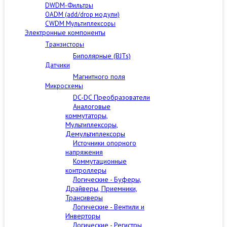
DWDM-Фильтры
OADM (add/drop модули)
CWDM Мультиплексоры
Электронные компоненты
Транзисторы
Биполярные (BJTs)
Датчики
Магнитного поля
Микросхемы
DC-DC Преобразователи
Аналоговые
коммутаторы,
Мультиплексоры,
Демультиплексоры
Источники опорного
напряжения
Коммутационные
контроллеры
Логические - Буферы,
Драйверы, Приемники,
Трансиверы
Логические - Вентили и
Инверторы
Логические - Регистры