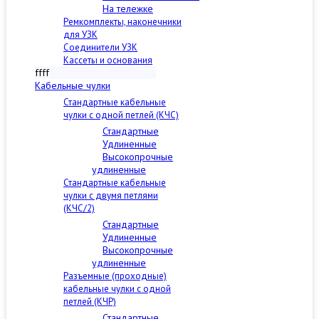
На тележке
Ремкомплекты, наконечники
для УЗК
Соединители УЗК
Кассеты и основания
ffff
Кабельные чулки
Стандартные кабельные
чулки c одной петлей (КЧС)
Стандартные
Удлиненные
Высокопрочные
удлиненные
Стандартные кабельные
чулки с двумя петлями
(КЧС/2)
Стандартные
Удлиненные
Высокопрочные
удлиненные
Разъемные (проходные)
кабельные чулки с одной
петлей (КЧР)
Стандартные