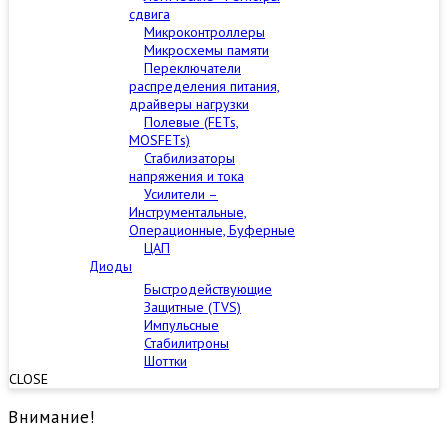
сдвига
Микроконтроллеры
Микросхемы памяти
Переключатели
распределения питания,
драйверы нагрузки
Полевые (FETs,
MOSFETs)
Стабилизаторы
напряжения и тока
Усилители –
Инструментальные,
Операционные, Буферные
ЦАП
Диоды
Быстродействующие
Защитные (TVS)
Импульсные
Стабилитроны
Шоттки
CLOSE
Внимание!