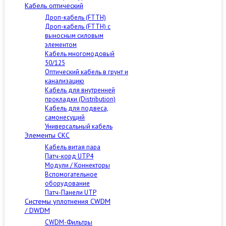
Кабель оптический
Дроп-кабель (FTTH)
Дроп-кабель (FTTH) с
выносным силовым
элементом
Кабель многомодовый
50/125
Оптический кабель в грунт и
канализацию
Кабель для внутренней
прокладки (Distribution)
Кабель для подвеса,
самонесущий
Универсальный кабель
Элементы СКС
Кабель витая пара
Патч-корд UTP4
Модули / Коннекторы
Вспомогательное
оборудование
Патч-Панели UTP
Cистемы уплотнения CWDM
/ DWDM
CWDM-Фильтры