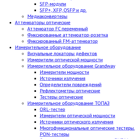
SFP-модули
SFP+, XFP, QSFP и др.
Медиаконвертеры
Аттенюаторы оптические
Аттенюатор FC переменный
Фиксированные аттенюатор-розетка
Фиксированный FM-аттенюатор
Измерительное оборудование
Визуальные локаторы дефектов
Измерители оптической мощности
Измерительное оборудование Grandway
Измерители мощности
Источники излучения
Определители повреждений
Рефлектометры оптические
Тестеры оптические
Измерительное оборудование ТОПАЗ
ORL-тестер
Измерители оптической мощности
Источники оптического излучения
Многофункциональные оптические тестеры.
PON-тестеры