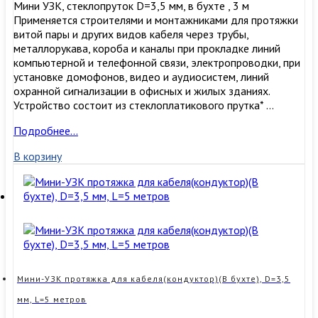
Мини УЗК, стеклопруток D=3,5 мм, в бухте , 3 м
Применяется строителями и монтажниками для протяжки
витой пары и других видов кабеля через трубы,
металлорукава, короба и каналы при прокладке линий
компьютерной и телефонной связи, электропроводки, при
установке домофонов, видео и аудиосистем, линий
охранной сигнализации в офисных и жилых зданиях.
Устройство состоит из стеклоплатикового прутка* …
Мини-
Подробнее…
УЗК
В корзину
протяжка
для
кабеля(кондуктор)
(В
бухте),
D=3,5
мм,
L=3
метров
Мини-УЗК протяжка для кабеля(кондуктор)(В бухте), D=3,5
мм, L=5 метров