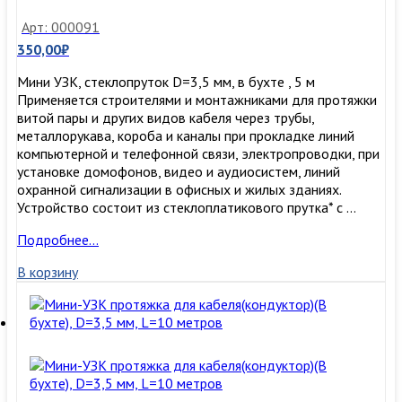
Арт: 000091
350,00
₽
Мини УЗК, стеклопруток D=3,5 мм, в бухте , 5 м
Применяется строителями и монтажниками для протяжки
витой пары и других видов кабеля через трубы,
металлорукава, короба и каналы при прокладке линий
компьютерной и телефонной связи, электропроводки, при
установке домофонов, видео и аудиосистем, линий
охранной сигнализации в офисных и жилых зданиях.
Устройство состоит из стеклоплатикового прутка* с …
Мини-
Подробнее…
УЗК
В корзину
протяжка
для
кабеля(кондуктор)
(В
бухте),
D=3,5
мм,
L=5