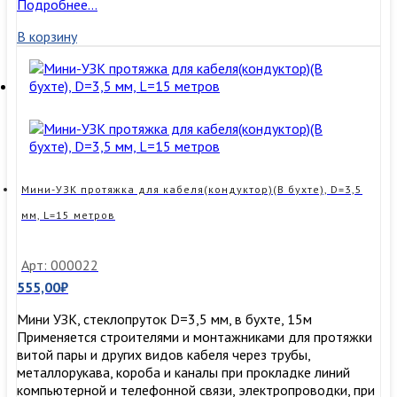
Мини-
Подробнее…
УЗК
В корзину
протяжка
для
кабеля(кондуктор)
(В
бухте),
D=4,5
мм,
L=3
метра
Мини-УЗК протяжка для кабеля(кондуктор)(В бухте), D=3,5
мм, L=15 метров
Арт: 000022
555,00
₽
Мини УЗК, стеклопруток D=3,5 мм, в бухте, 15м
Применяется строителями и монтажниками для протяжки
витой пары и других видов кабеля через трубы,
металлорукава, короба и каналы при прокладке линий
компьютерной и телефонной связи, электропроводки, при