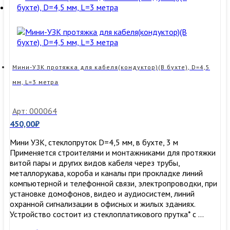
кабеля(кондуктор)
(В
бухте),
D=3,5
мм,
L=10
метров
Мини-УЗК протяжка для кабеля(кондуктор)(В бухте), D=4,5
мм, L=3 метра
Арт: 000064
450,00
₽
Мини УЗК, стеклопруток D=4,5 мм, в бухте, 3 м
Применяется строителями и монтажниками для протяжки
витой пары и других видов кабеля через трубы,
металлорукава, короба и каналы при прокладке линий
компьютерной и телефонной связи, электропроводки, при
установке домофонов, видео и аудиосистем, линий
охранной сигнализации в офисных и жилых зданиях.
Устройство состоит из стеклоплатикового прутка* с …