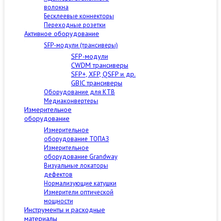
волокна
Бесклеевые коннекторы
Переходные розетки
Активное оборудование
SFP-модули (трансиверы)
SFP-модули
CWDM трансиверы
SFP+, XFP, QSFP и др.
GBIC трансиверы
Оборудование для КТВ
Медиаконвертеры
Измерительное
оборудование
Измерительное
оборудование ТОПАЗ
Измерительное
оборудование Grandway
Визуальные локаторы
дефектов
Нормализующие катушки
Измерители оптической
мощности
Инструменты и расходные
материалы