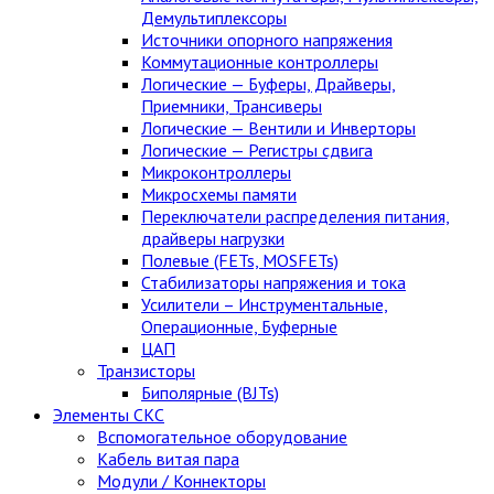
Демультиплексоры
Источники опорного напряжения
Коммутационные контроллеры
Логические — Буферы, Драйверы,
Приемники, Трансиверы
Логические — Вентили и Инверторы
Логические — Регистры сдвига
Микроконтроллеры
Микросхемы памяти
Переключатели распределения питания,
драйверы нагрузки
Полевые (FETs, MOSFETs)
Стабилизаторы напряжения и тока
Усилители – Инструментальные,
Операционные, Буферные
ЦАП
Транзисторы
Биполярные (BJTs)
Элементы СКС
Вспомогательное оборудование
Кабель витая пара
Модули / Коннекторы