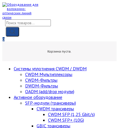
Skip
to
content
Поиск
товаров
0
0,00
₽
Корзина пуста.
Cистемы уплотнения CWDM / DWDM
CWDM Мультиплексоры
CWDM-Фильтры
DWDM-Фильтры
OADM (add/drop модули)
Активное оборудование
SFP-модули (трансиверы)
CWDM трансиверы
CWDM SFP (1,25 Gbit/s)
CWDM SFP+ (10G)
GBIC трансиверы