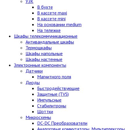
УЗК
В бухте
В кассете maxi
В кассете mini
На основании medium
На тележке
Шкафы телекоммуникационные
Антивандальные шкафы
Термошкафы
Шкафы напольные
Шкафы настенные
Электронные компоненты
Датчики
Магнитного поля
Диоды
Быстродействующие
Защитные (TVS)
Импульсные
Стабилитроны
Шоттки
Микросхемы
DC-DC Преобразователи
Аналоговые коммутаторы, Мультиплексоры,