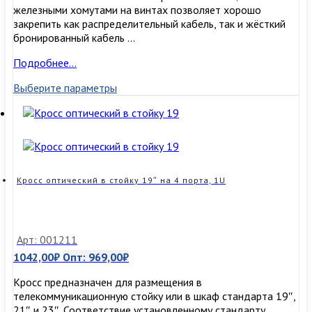
железными хомутами на винтах позволяет хорошо
закрепить как распределительный кабель, так и жёсткий
бронированный кабель …
Кросс
Подробнее…
оптический
Выберите параметры
в
стойку
19″
на
24
порта,
1U
Кросс оптический в стойку 19″ на 4 порта, 1U
Арт: 001211
1042,00
₽
Опт:
969,00
₽
Кросс предназначен для размещения в
телекоммуникационную стойку или в шкаф стандарта 19″,
21″ и 23″. Соответствие установленному стандарту