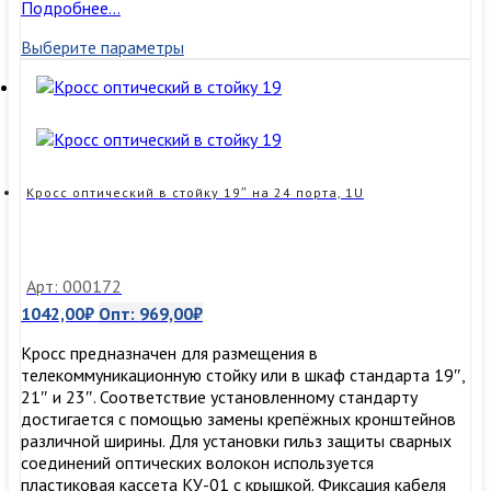
Кросс
Подробнее…
оптический
Выберите параметры
в
стойку
19″
на
16
портов,
1U
Кросс оптический в стойку 19″ на 24 порта, 1U
Арт: 000172
1042,00
₽
Опт:
969,00
₽
Кросс предназначен для размещения в
телекоммуникационную стойку или в шкаф стандарта 19″,
21″ и 23″. Соответствие установленному стандарту
достигается с помощью замены крепёжных кронштейнов
различной ширины. Для установки гильз защиты сварных
соединений оптических волокон используется
пластиковая кассета КУ-01 с крышкой. Фиксация кабеля