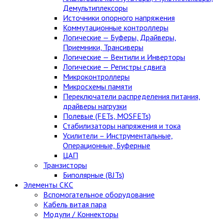
Демультиплексоры
Источники опорного напряжения
Коммутационные контроллеры
Логические — Буферы, Драйверы,
Приемники, Трансиверы
Логические — Вентили и Инверторы
Логические — Регистры сдвига
Микроконтроллеры
Микросхемы памяти
Переключатели распределения питания,
драйверы нагрузки
Полевые (FETs, MOSFETs)
Стабилизаторы напряжения и тока
Усилители – Инструментальные,
Операционные, Буферные
ЦАП
Транзисторы
Биполярные (BJTs)
Элементы СКС
Вспомогательное оборудование
Кабель витая пара
Модули / Коннекторы