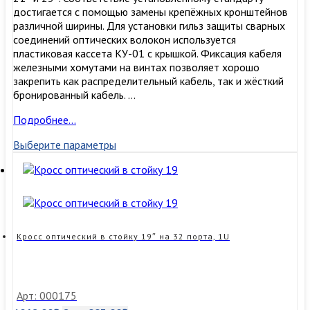
достигается с помощью замены крепёжных кронштейнов
различной ширины. Для установки гильз защиты сварных
соединений оптических волокон используется
пластиковая кассета КУ-01 с крышкой. Фиксация кабеля
железными хомутами на винтах позволяет хорошо
закрепить как распределительный кабель, так и жёсткий
бронированный кабель. …
Кросс
Подробнее…
оптический
Выберите параметры
в
стойку
19″
на
4
порта,
1U
Кросс оптический в стойку 19″ на 32 порта, 1U
Арт: 000175