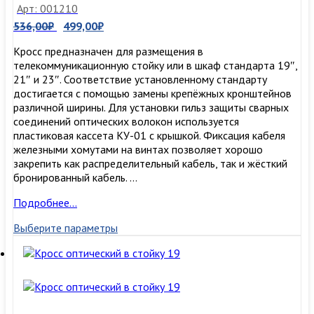
Арт: 001210
536,00
₽
499,00
₽
Кросс предназначен для размещения в
телекоммуникационную стойку или в шкаф стандарта 19″,
21″ и 23″. Соответствие установленному стандарту
достигается с помощью замены крепёжных кронштейнов
различной ширины. Для установки гильз защиты сварных
соединений оптических волокон используется
пластиковая кассета КУ-01 с крышкой. Фиксация кабеля
железными хомутами на винтах позволяет хорошо
закрепить как распределительный кабель, так и жёсткий
бронированный кабель. …
Кросс
Подробнее…
оптический
Выберите параметры
в
стойку
19″
на
24
порта