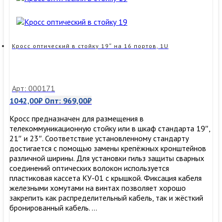
19″
на
8
портов,
1U
Кросс оптический в стойку 19″ на 16 портов, 1U
Арт: 000171
1042,00
₽
Опт:
969,00
₽
Кросс предназначен для размещения в
телекоммуникационную стойку или в шкаф стандарта 19″,
21″ и 23″. Соответствие установленному стандарту
достигается с помощью замены крепёжных кронштейнов
различной ширины. Для установки гильз защиты сварных
соединений оптических волокон используется
пластиковая кассета КУ-01 с крышкой. Фиксация кабеля
железными хомутами на винтах позволяет хорошо
закрепить как распределительный кабель, так и жёсткий
бронированный кабель. …