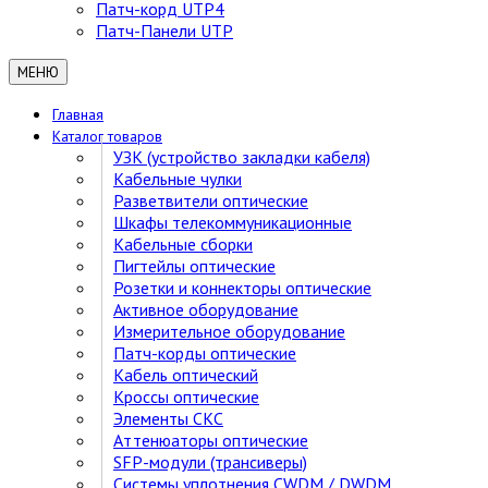
Патч-корд UTP4
Патч-Панели UTP
МЕНЮ
Главная
Каталог товаров
УЗК (устройство закладки кабеля)
Кабельные чулки
Разветвители оптические
Шкафы телекоммуникационные
Кабельные сборки
Пигтейлы оптические
Розетки и коннекторы оптические
Активное оборудование
Измерительное оборудование
Патч-корды оптические
Кабель оптический
Кроссы оптические
Элементы СКС
Аттенюаторы оптические
SFP-модули (трансиверы)
Cистемы уплотнения CWDM / DWDM