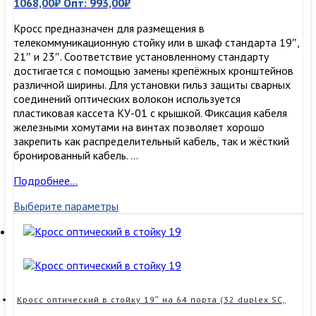
1068,00
₽
Опт:
993,00
₽
Кросс предназначен для размещения в
телекоммуникационную стойку или в шкаф стандарта 19″,
21″ и 23″. Соответствие установленному стандарту
достигается с помощью замены крепёжных кронштейнов
различной ширины. Для установки гильз защиты сварных
соединений оптических волокон используется
пластиковая кассета КУ-01 с крышкой. Фиксация кабеля
железными хомутами на винтах позволяет хорошо
закрепить как распределительный кабель, так и жёсткий
бронированный кабель. …
Кросс
Подробнее…
оптический
Выберите параметры
в
стойку
19″
на
32
порта,
1U
Кросс оптический в стойку 19″ на 64 порта (32 duplex SC,