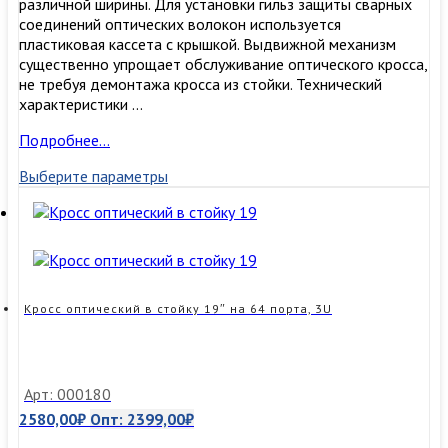
различной ширины. Для установки гильз защиты сварных
соединений оптических волокон используется
пластиковая кассета с крышкой. Выдвижной механизм
существенно упрощает обслуживание оптического кросса,
не требуя демонтажа кросса из стойки. Технический
характеристики …
Кросс
Подробнее…
в
Выберите параметры
стойку
19″
до
24
портов,
выдвижной,
1U
Кросс оптический в стойку 19″ на 64 порта, 3U
Арт: 000180
2580,00
₽
Опт:
2399,00
₽