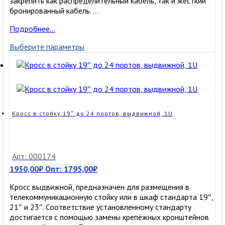
закрепить как распределительный кабель, так и жёсткий
бронированный кабель. …
Кросс
Подробнее…
оптический
Выберите параметры
в
стойку
19″
на
48
портов,
2U
Кросс в стойку 19″ до 24 портов, выдвижной, 1U
Арт: 000174
1930,00
₽
Опт:
1795,00
₽
Кросс выдвижной, предназначен для размещения в
телекоммуникационную стойку или в шкаф стандарта 19″,
21″ и 23″. Соответствие установленному стандарту
достигается с помощью замены крепёжных кронштейнов