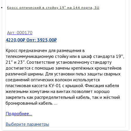
3U
Кросс оптический в стойку 19″ на 144 порта, 3U
Арт: 000170
4220,00
₽
Опт:
3925,00
₽
Кросс предназначен для размещения в
телекоммуникационную стойку или в шкаф стандарта 19″,
21″ и 23″. Соответствие установленному стандарту
достигается с помощью замены крепёжных кронштейнов
различной ширины. Для установки гильз защиты сварных
соединений оптических волокон используется
пластиковая кассета КУ-01 с крышкой. Фиксация кабеля
железными хомутами на винтах позволяет хорошо
закрепить как распределительный кабель, так и жёсткий
бронированный кабель. …
Кросс
Подробнее…
оптический
Выберите параметры
в
стойку