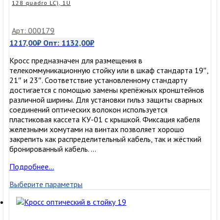
128 quadro LC), 1U
Арт: 000179
1217,00
₽
Опт:
1132,00
₽
Кросс предназначен для размещения в
телекоммуникационную стойку или в шкаф стандарта 19″,
21″ и 23″. Соответствие установленному стандарту
достигается с помощью замены крепёжных кронштейнов
различной ширины. Для установки гильз защиты сварных
соединений оптических волокон используется
пластиковая кассета КУ-01 с крышкой. Фиксация кабеля
железными хомутами на винтах позволяет хорошо
закрепить как распределительный кабель, так и жёсткий
бронированный кабель. …
Кросс
Подробнее…
оптический
Выберите параметры
в
стойку
19″
на