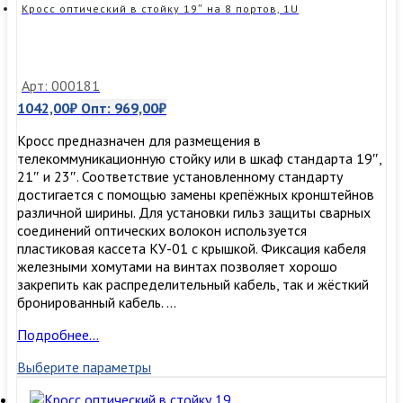
FC/ST,
Кросс оптический в стойку 19″ на 8 портов, 1U
1U
(сплошная
панель)
Арт: 000181
1042,00
₽
Опт:
969,00
₽
Кросс предназначен для размещения в
телекоммуникационную стойку или в шкаф стандарта 19″,
21″ и 23″. Соответствие установленному стандарту
достигается с помощью замены крепёжных кронштейнов
различной ширины. Для установки гильз защиты сварных
соединений оптических волокон используется
пластиковая кассета КУ-01 с крышкой. Фиксация кабеля
железными хомутами на винтах позволяет хорошо
закрепить как распределительный кабель, так и жёсткий
бронированный кабель. …
Кросс
Подробнее…
оптический
Выберите параметры
в
стойку