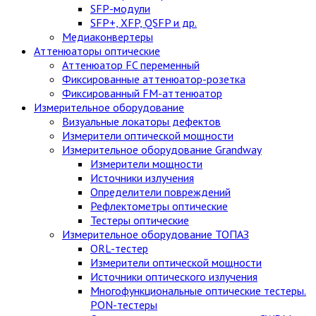
SFP-модули
SFP+, XFP, QSFP и др.
Медиаконвертеры
Аттенюаторы оптические
Аттенюатор FC переменный
Фиксированные аттенюатор-розетка
Фиксированный FM-аттенюатор
Измерительное оборудование
Визуальные локаторы дефектов
Измерители оптической мощности
Измерительное оборудование Grandway
Измерители мощности
Источники излучения
Определители повреждений
Рефлектометры оптические
Тестеры оптические
Измерительное оборудование ТОПАЗ
ORL-тестер
Измерители оптической мощности
Источники оптического излучения
Многофункциональные оптические тестеры.
PON-тестеры