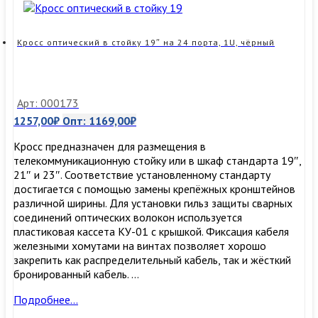
64
порта
(32
Кросс оптический в стойку 19″ на 24 порта, 1U, чёрный
duplex
SC,
128
quadro
Арт: 000173
LC),
1257,00
₽
Опт:
1169,00
₽
1U
Кросс предназначен для размещения в
телекоммуникационную стойку или в шкаф стандарта 19″,
21″ и 23″. Соответствие установленному стандарту
достигается с помощью замены крепёжных кронштейнов
различной ширины. Для установки гильз защиты сварных
соединений оптических волокон используется
пластиковая кассета КУ-01 с крышкой. Фиксация кабеля
железными хомутами на винтах позволяет хорошо
закрепить как распределительный кабель, так и жёсткий
бронированный кабель. …
Кросс
Подробнее…
оптический