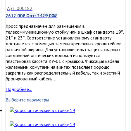
Арт: 000182
2612,00
₽
Опт:
2429,00
₽
Кросс предназначен для размещения в
телекоммуникационную стойку или в шкаф стандарта 19″,
21″ и 23″. Соответствие установленному стандарту
достигается с помощью замены крепёжных кронштейнов
различной ширины. Для установки гильз защиты сварных
соединений оптических волокон используется
пластиковая кассета КУ-01 с крышкой. Фиксация кабеля
железными хомутами на винтах позволяет хорошо
закрепить как распределительный кабель, так и жёсткий
бронированный кабель. …
Кросс
Подробнее…
оптический
Выберите параметры
в
стойку
19″
на
96
портов,