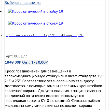
Выберите параметры
в
стойку
19″
на
24
порта,
1U,
Кросс оптический в стойку 19″ на 48 портов, 2U
чёрный
Арт: 000177
1849,00
₽
Опт:
1720,00
₽
Кросс предназначен для размещения в
телекоммуникационную стойку или в шкаф стандарта 19″,
21″ и 23″. Соответствие установленному стандарту
достигается с помощью замены крепёжных кронштейнов
различной ширины. Для установки гильз защиты сварных
соединений оптических волокон используется
пластиковая кассета КУ-01 с крышкой. Фиксация кабеля
железными хомутами на винтах позволяет хорошо