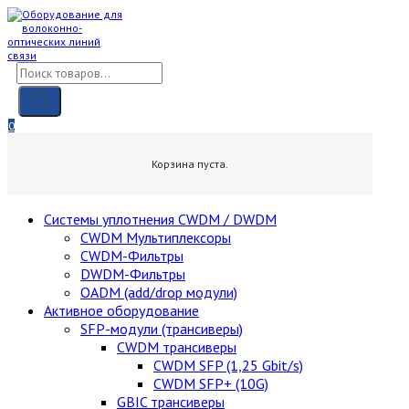
Skip
to
content
Поиск
товаров
0
0,00
₽
Корзина пуста.
Cистемы уплотнения CWDM / DWDM
CWDM Мультиплексоры
CWDM-Фильтры
DWDM-Фильтры
OADM (add/drop модули)
Активное оборудование
SFP-модули (трансиверы)
CWDM трансиверы
CWDM SFP (1,25 Gbit/s)
CWDM SFP+ (10G)
GBIC трансиверы