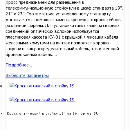
Кросс предназначен для размещения в
телекоммуникационную стойку или в шкаф стандарта 19″,
21″ и 23″. Соответствие установленному стандарту
достигается с помощью замены крепёжных кронштейнов
различной ширины. Для установки гильз защиты сварных
соединений оптических волокон используется
пластиковая кассета КУ-01 с крышкой. Фиксация кабеля
железными хомутами на винтах позволяет хорошо
закрепить как распределительный кабель, так и жёсткий
бронированный кабель. …
Кросс
Подробнее…
оптический
Выберите параметры
в
стойку
19″
на
64
порта,
3U
Кросс оптический в стойку 19″ на 96 портов, 3U