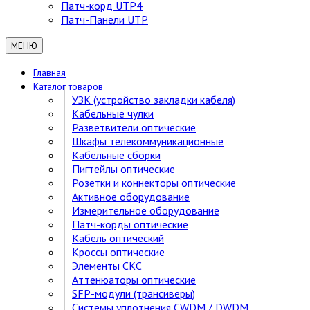
Патч-корд UTP4
Патч-Панели UTP
МЕНЮ
Главная
Каталог товаров
УЗК (устройство закладки кабеля)
Кабельные чулки
Разветвители оптические
Шкафы телекоммуникационные
Кабельные сборки
Пигтейлы оптические
Розетки и коннекторы оптические
Активное оборудование
Измерительное оборудование
Патч-корды оптические
Кабель оптический
Кроссы оптические
Элементы СКС
Аттенюаторы оптические
SFP-модули (трансиверы)
Cистемы уплотнения CWDM / DWDM