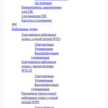
На тележке
Ремкомплекты, наконечники
для УЗК
Соединители УЗК
Кассеты и основания
ffff
Кабельные чулки
Стандартные кабельные
чулки c одной петлей (КЧС)
Стандартные
Удлиненные
Высокопрочные
удлиненные
Стандартные кабельные
чулки с двумя петлями
(КЧС/2)
Стандартные
Удлиненные
Высокопрочные
удлиненные
Разъемные (проходные)
кабельные чулки с одной
петлей (КЧР)
Стандартные