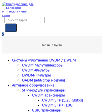
Skip
to
content
Поиск
товаров
0
0,00
₽
Корзина пуста.
Cистемы уплотнения CWDM / DWDM
CWDM Мультиплексоры
CWDM-Фильтры
DWDM-Фильтры
OADM (add/drop модули)
Активное оборудование
SFP-модули (трансиверы)
CWDM трансиверы
CWDM SFP (1,25 Gbit/s)
CWDM SFP+ (10G)
GBIC трансиверы