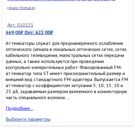
(male-
(male-female)
female)
Арт: 010155
669,00
₽
Опт:
622,00
₽
Аттенюаторы служат для преднамеренного ослабления
оптического сигнала в локальных оптических сетях, сетях
кабельного телевидения, магистральных сетях передачи
данных, а также используются при проведении
контрольно-измерительных работ. Фиксированный FM-
аттенюатор типа ST имеет присоединительный размер и
внешний вид стандартного FM-адаптера. Выпускается FM
аттенюатор с коэффициентом затухания 5; 10; 15; 20 и
25 дБ, задаваемым размером вклеенного в коннекторную
часть специального волокна. …
Фиксированный
Подробнее…
FM-
Выберите параметры
аттенюатор
ST,
5,10,15,