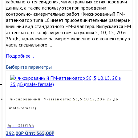
кабельного телевидения, магистральных сетях передачи
данных, а также используются при проведении
контрольно-измерительных работ. Фиксированный FM-
аттенюатор типа LC имеет присоединительные размеры и
внешний вид стандартного FM-адаптера. Выпускается FM
аттенюатор с коэффициентом затухания 5; 10; 15; 20 и
25 дБ, задаваемым размером вклеенного в коннекторную
часть специального …
Фиксированный
Подробнее…
FM-
Выберите параметры
аттенюатор
LC/UPC,
1,
2,
3,
4,
Фиксированный FM-аттенюатор SC, 5,10,15, 20 и 25 дБ
5,
(male-female)
7,
10,
15,
Арт: 010153
20
392,00
₽
Опт:
365,00
₽
и