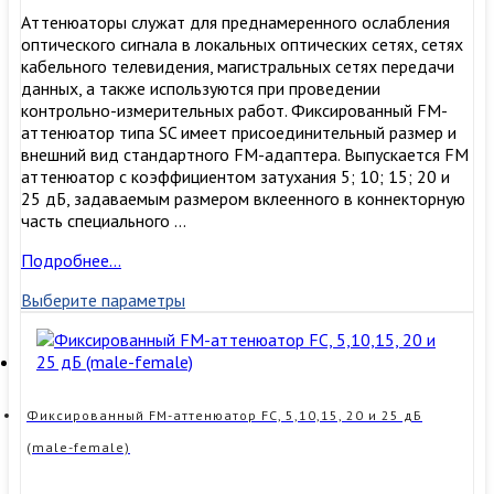
25
Аттенюаторы служат для преднамеренного ослабления
дБ
оптического сигнала в локальных оптических сетях, сетях
(male-
кабельного телевидения, магистральных сетях передачи
female)
данных, а также используются при проведении
контрольно-измерительных работ. Фиксированный FM-
аттенюатор типа SC имеет присоединительный размер и
внешний вид стандартного FM-адаптера. Выпускается FM
аттенюатор с коэффициентом затухания 5; 10; 15; 20 и
25 дБ, задаваемым размером вклеенного в коннекторную
часть специального …
Фиксированный
Подробнее…
FM-
Выберите параметры
аттенюатор
SC,
5,10,15,
20
и
25
Фиксированный FM-аттенюатор FC, 5,10,15, 20 и 25 дБ
дБ
(male-female)
(male-
female)