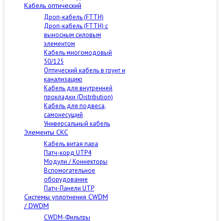
Кабель оптический
Дроп-кабель (FTTH)
Дроп-кабель (FTTH) с
выносным силовым
элементом
Кабель многомодовый
50/125
Оптический кабель в грунт и
канализацию
Кабель для внутренней
прокладки (Distribution)
Кабель для подвеса,
самонесущий
Универсальный кабель
Элементы СКС
Кабель витая пара
Патч-корд UTP4
Модули / Коннекторы
Вспомогательное
оборудование
Патч-Панели UTP
Cистемы уплотнения CWDM
/ DWDM
CWDM-Фильтры