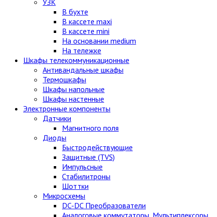
УЗК
В бухте
В кассете maxi
В кассете mini
На основании medium
На тележке
Шкафы телекоммуникационные
Антивандальные шкафы
Термошкафы
Шкафы напольные
Шкафы настенные
Электронные компоненты
Датчики
Магнитного поля
Диоды
Быстродействующие
Защитные (TVS)
Импульсные
Стабилитроны
Шоттки
Микросхемы
DC-DC Преобразователи
Аналоговые коммутаторы, Мультиплексоры,