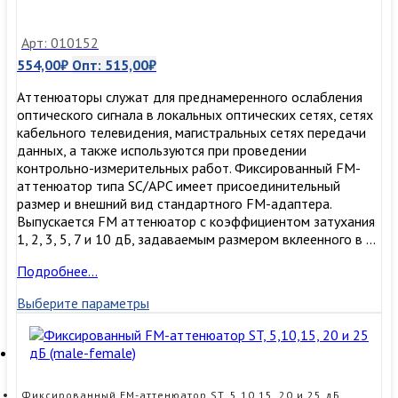
Арт: 010152
554,00
₽
Опт:
515,00
₽
Аттенюаторы служат для преднамеренного ослабления
оптического сигнала в локальных оптических сетях, сетях
кабельного телевидения, магистральных сетях передачи
данных, а также используются при проведении
контрольно-измерительных работ. Фиксированный FM-
аттенюатор типа SC/APC имеет присоединительный
размер и внешний вид стандартного FM-адаптера.
Выпускается FM аттенюатор с коэффициентом затухания
1, 2, 3, 5, 7 и 10 дБ, задаваемым размером вклеенного в …
Фиксированный
Подробнее…
FM-
Выберите параметры
аттенюатор
SC/APC,
1,2,3,5,7
и
10
дБ
Фиксированный FM-аттенюатор ST, 5,10,15, 20 и 25 дБ