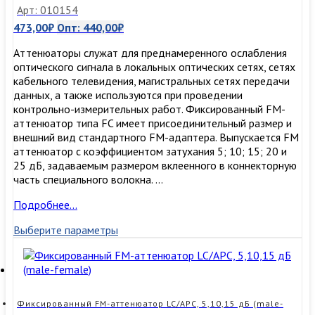
Арт: 010154
473,00
₽
Опт:
440,00
₽
Аттенюаторы служат для преднамеренного ослабления
оптического сигнала в локальных оптических сетях, сетях
кабельного телевидения, магистральных сетях передачи
данных, а также используются при проведении
контрольно-измерительных работ. Фиксированный FM-
аттенюатор типа FC имеет присоединительный размер и
внешний вид стандартного FM-адаптера. Выпускается FM
аттенюатор с коэффициентом затухания 5; 10; 15; 20 и
25 дБ, задаваемым размером вклеенного в коннекторную
часть специального волокна. …
Фиксированный
Подробнее…
FM-
Выберите параметры
аттенюатор
FC,
5,10,15,
20
и
25
Фиксированный FM-аттенюатор LC/APC, 5,10,15 дБ (male-