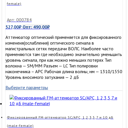
дБ
female)
(male-
female)
Арт: 000784
527,00
₽
Опт:
490,00
₽
Аттенюатор оптический применяется для фиксированного
изменеия(ослабления) оптического сигнала в
магистральных сетях передачи ВОЛС. Наиболее часто
применяются там где необходимо значительно уменьшить
уровень сигнала, при как можно меньших потерях Тип
волокна — SM/MM Разъем — LC Тип полировки
наконечника – AРС Рабочая длина волны, нм — 1310/1550
Уровень вносимого затухания — 2 дБ
Выберите параметры
Фиксированный FM-аттенюатор SC/APC, 1,2,3,5,7 и 10 дБ
(male-female)