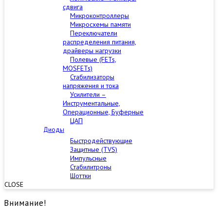
сдвига
Микроконтроллеры
Микросхемы памяти
Переключатели
распределения питания,
драйверы нагрузки
Полевые (FETs,
MOSFETs)
Стабилизаторы
напряжения и тока
Усилители –
Инструментальные,
Операционные, Буферные
ЦАП
Диоды
Быстродействующие
Защитные (TVS)
Импульсные
Стабилитроны
Шоттки
CLOSE
Внимание!