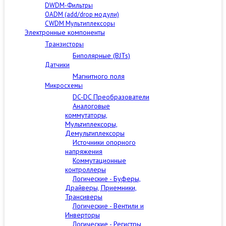
DWDM-Фильтры
OADM (add/drop модули)
CWDM Мультиплексоры
Электронные компоненты
Транзисторы
Биполярные (BJTs)
Датчики
Магнитного поля
Микросхемы
DC-DC Преобразователи
Аналоговые
коммутаторы,
Мультиплексоры,
Демультиплексоры
Источники опорного
напряжения
Коммутационные
контроллеры
Логические - Буферы,
Драйверы, Приемники,
Трансиверы
Логические - Вентили и
Инверторы
Логические - Регистры