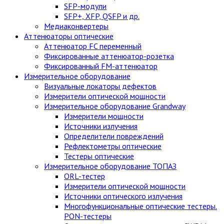
SFP-модули
SFP+, XFP, QSFP и др.
Медиаконвертеры
Аттенюаторы оптические
Аттенюатор FC переменный
Фиксированные аттенюатор-розетка
Фиксированный FM-аттенюатор
Измерительное оборудование
Визуальные локаторы дефектов
Измерители оптической мощности
Измерительное оборудование Grandway
Измерители мощности
Источники излучения
Определители повреждений
Рефлектометры оптические
Тестеры оптические
Измерительное оборудование ТОПАЗ
ORL-тестер
Измерители оптической мощности
Источники оптического излучения
Многофункциональные оптические тестеры.
PON-тестеры