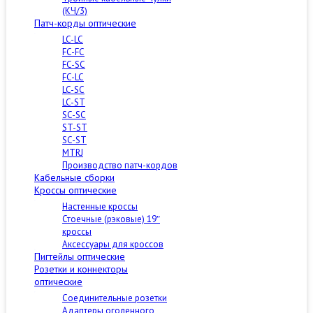
(КЧ/3)
Патч-корды оптические
LC-LC
FC-FC
FC-SC
FC-LC
LC-SC
LC-ST
SC-SC
ST-ST
SC-ST
MTRJ
Производство патч-кордов
Кабельные сборки
Кроссы оптические
Настенные кроссы
Стоечные (рэковые) 19″
кроссы
Аксессуары для кроссов
Пигтейлы оптические
Розетки и коннекторы
оптические
Соединительные розетки
Адаптеры оголенного