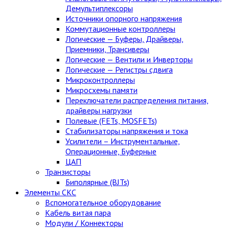
Демультиплексоры
Источники опорного напряжения
Коммутационные контроллеры
Логические — Буферы, Драйверы,
Приемники, Трансиверы
Логические — Вентили и Инверторы
Логические — Регистры сдвига
Микроконтроллеры
Микросхемы памяти
Переключатели распределения питания,
драйверы нагрузки
Полевые (FETs, MOSFETs)
Стабилизаторы напряжения и тока
Усилители – Инструментальные,
Операционные, Буферные
ЦАП
Транзисторы
Биполярные (BJTs)
Элементы СКС
Вспомогательное оборудование
Кабель витая пара
Модули / Коннекторы