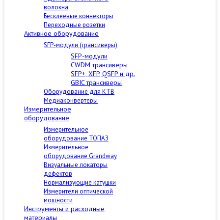
волокна
Бесклеевые коннекторы
Переходные розетки
Активное оборудование
SFP-модули (трансиверы)
SFP-модули
CWDM трансиверы
SFP+, XFP, QSFP и др.
GBIC трансиверы
Оборудование для КТВ
Медиаконвертеры
Измерительное
оборудование
Измерительное
оборудование ТОПАЗ
Измерительное
оборудование Grandway
Визуальные локаторы
дефектов
Нормализующие катушки
Измерители оптической
мощности
Инструменты и расходные
материалы