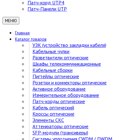
Патч-корд UTP4
Патч-Панели UTP
МЕНЮ
Главная
Каталог товаров
УЗК (устройство закладки кабеля)
Кабельные чулки
Разветвители оптические
Шкафы телекоммуникационные
Кабельные сборки
Пигтейлы оптические
Розетки и коннекторы оптические
Активное оборудование
Измерительное оборудование
Патч-корды оптические
Кабель оптический
Кроссы оптические
Элементы СКС
Аттенюаторы оптические
SFP-модули (трансиверы)
Cистемы уплотнения CWDM / DWDM