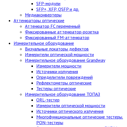
SFP-модули
SFP+, XFP, QSFP и др.
Медиаконвертеры
Аттенюаторы оптические
Аттенюатор FC переменный
Фиксированные аттенюатор-розетка
Фиксированный FM-аттенюатор
Измерительное оборудование
Визуальные локаторы дефектов
Измерители оптической мощности
Измерительное оборудование Grandway
Измерители мощности
Источники излучения
Определители повреждений
Рефлектометры оптические
Тестеры оптические
Измерительное оборудование ТОПАЗ
ORL-тестер
Измерители оптической мощности
Источники оптического излучения
Многофункциональные оптические тестеры.
PON-тестеры