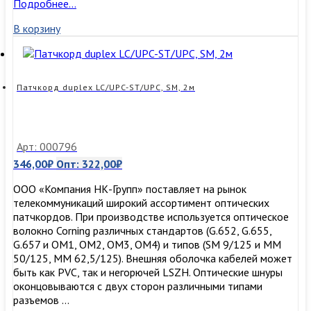
Патчкорд
Подробнее…
duplex
В корзину
LC/UPC-
ST/UPC,
SM,
1м
Патчкорд duplex LC/UPC-ST/UPC, SM, 2м
Арт: 000796
346,00
₽
Опт:
322,00
₽
ООО «Компания НК-Групп» поставляет на рынок
телекоммуникаций широкий ассортимент оптических
патчкордов. При производстве используется оптическое
волокно Corning различных стандартов (G.652, G.655,
G.657 и OM1, OM2, OM3, ОМ4) и типов (SM 9/125 и MM
50/125, MM 62,5/125). Внешняя оболочка кабелей может
быть как PVC, так и негорючей LSZH. Оптические шнуры
оконцовываются с двух сторон различными типами
разъемов …