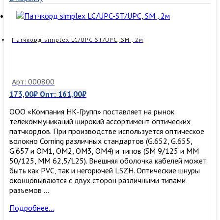
ST/UPC,
SM
,
1м
Патчкорд simplex LC/UPC-ST/UPC, SM , 2м
Арт: 000800
173,00
₽
Опт:
161,00
₽
ООО «Компания НК-Групп» поставляет на рынок
телекоммуникаций широкий ассортимент оптических
патчкордов. При производстве используется оптическое
волокно Corning различных стандартов (G.652, G.655,
G.657 и OM1, OM2, OM3, ОМ4) и типов (SM 9/125 и MM
50/125, MM 62,5/125). Внешняя оболочка кабелей может
быть как PVC, так и негорючей LSZH. Оптические шнуры
оконцовываются с двух сторон различными типами
разъемов …
Патчкорд
Подробнее…
simplex