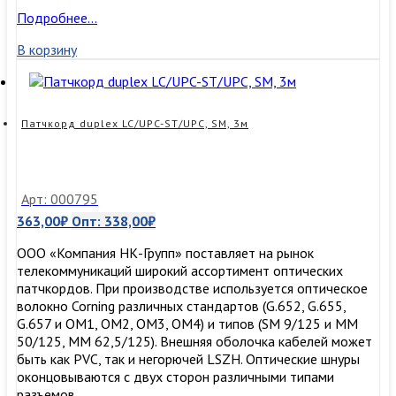
Патчкорд
Подробнее…
duplex
В корзину
LC/UPC-
ST/UPC,
SM,
2м
Патчкорд duplex LC/UPC-ST/UPC, SM, 3м
Арт: 000795
363,00
₽
Опт:
338,00
₽
ООО «Компания НК-Групп» поставляет на рынок
телекоммуникаций широкий ассортимент оптических
патчкордов. При производстве используется оптическое
волокно Corning различных стандартов (G.652, G.655,
G.657 и OM1, OM2, OM3, ОМ4) и типов (SM 9/125 и MM
50/125, MM 62,5/125). Внешняя оболочка кабелей может
быть как PVC, так и негорючей LSZH. Оптические шнуры
оконцовываются с двух сторон различными типами
разъемов …