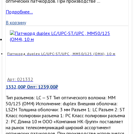
оптических патчкордов. При производстве …
Патчкорд
Подробнее…
duplex
В корзину
LC/UPC-
ST/UPC
,
MM50/125,
10
м
Патчкорд duplex LC/UPC-ST/UPC , MM50/125 (ОМ4), 10 м
Арт: 021332
1332,00
₽
Опт:
1239,00
₽
Тип разъемов: LC — ST Тип оптического волокна: MM
50/125 (OM4) Исполнение: duplex Внешняя оболочка:
LSZH Толщина оболочки: 3 мм Разъем 1: LC Разъем 2: ST
Класс полировки разъема 1: PC Класс полировки разъема
2: PC Длина 10 м ООО «Компания НК-Групп» поставляет
на рынок телекоммуникаций широкий ассортимент
оптических патчкордов. При производстве используется