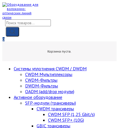
Skip
to
content
Поиск
товаров
0
0,00
₽
Корзина пуста.
Cистемы уплотнения CWDM / DWDM
CWDM Мультиплексоры
CWDM-Фильтры
DWDM-Фильтры
OADM (add/drop модули)
Активное оборудование
SFP-модули (трансиверы)
CWDM трансиверы
CWDM SFP (1,25 Gbit/s)
CWDM SFP+ (10G)
GBIC трансиверы