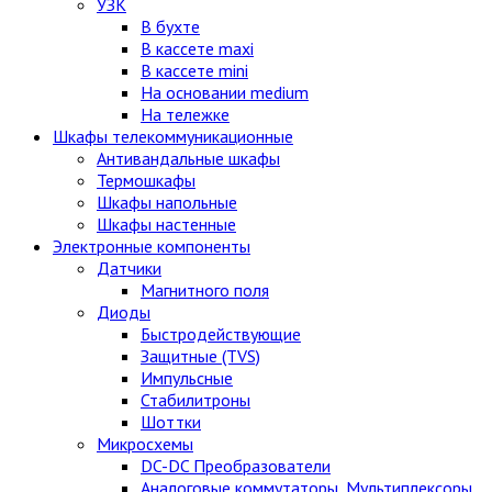
УЗК
В бухте
В кассете maxi
В кассете mini
На основании medium
На тележке
Шкафы телекоммуникационные
Антивандальные шкафы
Термошкафы
Шкафы напольные
Шкафы настенные
Электронные компоненты
Датчики
Магнитного поля
Диоды
Быстродействующие
Защитные (TVS)
Импульсные
Стабилитроны
Шоттки
Микросхемы
DC-DC Преобразователи
Аналоговые коммутаторы, Мультиплексоры,