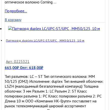
оптическое волокно Corning …
Патчкорд
Подробнее…
duplex
В корзину
LC/UPC-
ST/UPC
,
MM50/125
(ОМ3),
Патчкорд duplex LC/UPC-ST/UPC , MM50/125, 10 м
3
м
Арт: 0225321
665,00
₽
Опт:
618,00
₽
Тип разъемов: LC — ST Тип оптического волокна: MM
50/125 (ОМ2) Исполнение: duplex Тип внешней оболочки:
LSZH (малодымный безгалогенный компаунд) Толщина
оболочки: 3 мм Разъем 1: LC Разъем 2: ST Класс
полировки разъема 1: PC Класс полировки разъема 2: PC
Длина 10 м ООО «Компания НК-Групп» поставляет на
рынок телекоммуникаций широкий ассортимент