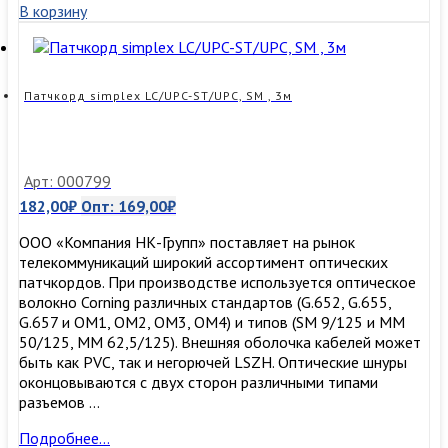
В корзину
LC/UPC-
ST/UPC,
SM
,
2м
Патчкорд simplex LC/UPC-ST/UPC, SM , 3м
Арт: 000799
182,00
₽
Опт:
169,00
₽
ООО «Компания НК-Групп» поставляет на рынок
телекоммуникаций широкий ассортимент оптических
патчкордов. При производстве используется оптическое
волокно Corning различных стандартов (G.652, G.655,
G.657 и OM1, OM2, OM3, ОМ4) и типов (SM 9/125 и MM
50/125, MM 62,5/125). Внешняя оболочка кабелей может
быть как PVC, так и негорючей LSZH. Оптические шнуры
оконцовываются с двух сторон различными типами
разъемов …
Патчкорд
Подробнее…