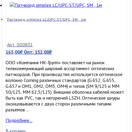
Патчкорд simplex LC/UPC-ST/UPC, SM , 1м
Арт: 000801
163,00
₽
Опт:
152,00
₽
ООО «Компания НК-Групп» поставляет на рынок
телекоммуникаций широкий ассортимент оптических
патчкордов. При производстве используется оптическое
волокно Corning различных стандартов (G.652, G.655,
G.657 и OM1, OM2, OM3, ОМ4) и типов (SM 9/125 и MM
50/125, MM 62,5/125). Внешняя оболочка кабелей может
быть как PVC, так и негорючей LSZH. Оптические шнуры
оконцовываются с двух сторон различными типами
разъемов …
Патчкорд
Подробнее…
simplex
В корзину
LC/UPC-