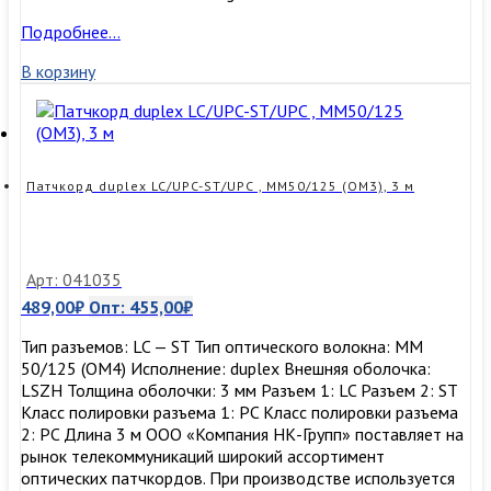
Патчкорд
Подробнее…
duplex
В корзину
ST/UPC-
LC/UPC
,
MM50/125,
1
м
Патчкорд duplex LC/UPC-ST/UPC , MM50/125 (ОМ3), 3 м
Арт: 041035
489,00
₽
Опт:
455,00
₽
Тип разъемов: LC — ST Тип оптического волокна: MM
50/125 (OM4) Исполнение: duplex Внешняя оболочка:
LSZH Толщина оболочки: 3 мм Разъем 1: LC Разъем 2: ST
Класс полировки разъема 1: PC Класс полировки разъема
2: PC Длина 3 м ООО «Компания НК-Групп» поставляет на
рынок телекоммуникаций широкий ассортимент
оптических патчкордов. При производстве используется