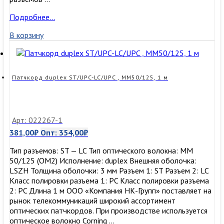
Патчкорд
Подробнее…
duplex
В корзину
LC/UPC-
ST/UPC,
SM,
3м
Патчкорд duplex ST/UPC-LC/UPC , MM50/125, 1 м
Арт: 022267-1
381,00
₽
Опт:
354,00
₽
Тип разъемов: ST — LC Тип оптического волокна: MM
50/125 (ОМ2) Исполнение: duplex Внешняя оболочка:
LSZH Толщина оболочки: 3 мм Разъем 1: ST Разъем 2: LC
Класс полировки разъема 1: PC Класс полировки разъема
2: PC Длина 1 м ООО «Компания НК-Групп» поставляет на
рынок телекоммуникаций широкий ассортимент
оптических патчкордов. При производстве используется
оптическое волокно Corning …