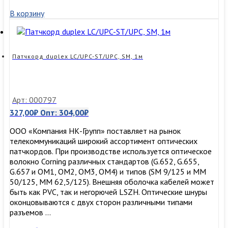
simplex
В корзину
LC/UPC-
ST/UPC,
SM
,
3м
Патчкорд duplex LC/UPC-ST/UPC, SM, 1м
Арт: 000797
327,00
₽
Опт:
304,00
₽
ООО «Компания НК-Групп» поставляет на рынок
телекоммуникаций широкий ассортимент оптических
патчкордов. При производстве используется оптическое
волокно Corning различных стандартов (G.652, G.655,
G.657 и OM1, OM2, OM3, ОМ4) и типов (SM 9/125 и MM
50/125, MM 62,5/125). Внешняя оболочка кабелей может
быть как PVC, так и негорючей LSZH. Оптические шнуры
оконцовываются с двух сторон различными типами
разъемов …