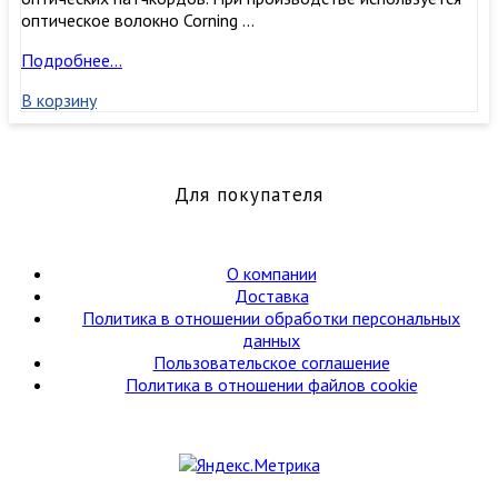
оптическое волокно Corning …
Патчкорд
Подробнее…
duplex
В корзину
LC/UPC-
ST/UPC
,
MM50/125
(ОМ4),
Для покупателя
10
м
О компании
Доставка
Политика в отношении обработки персональных
данных
Пользовательское соглашение
Политика в отношении файлов cookie