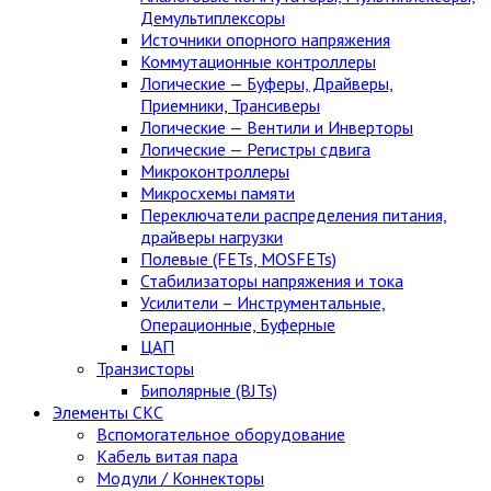
Демультиплексоры
Источники опорного напряжения
Коммутационные контроллеры
Логические — Буферы, Драйверы,
Приемники, Трансиверы
Логические — Вентили и Инверторы
Логические — Регистры сдвига
Микроконтроллеры
Микросхемы памяти
Переключатели распределения питания,
драйверы нагрузки
Полевые (FETs, MOSFETs)
Стабилизаторы напряжения и тока
Усилители – Инструментальные,
Операционные, Буферные
ЦАП
Транзисторы
Биполярные (BJTs)
Элементы СКС
Вспомогательное оборудование
Кабель витая пара
Модули / Коннекторы