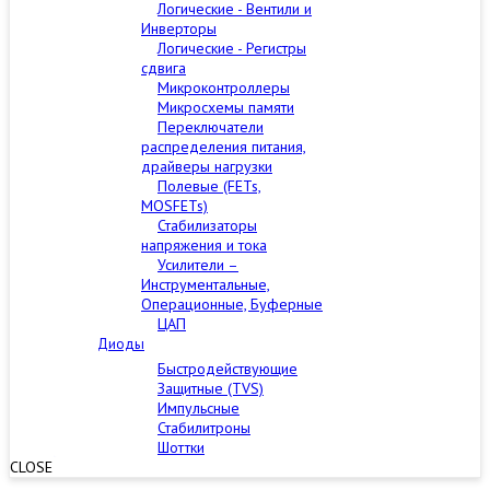
Логические - Вентили и
Инверторы
Логические - Регистры
сдвига
Микроконтроллеры
Микросхемы памяти
Переключатели
распределения питания,
драйверы нагрузки
Полевые (FETs,
MOSFETs)
Стабилизаторы
напряжения и тока
Усилители –
Инструментальные,
Операционные, Буферные
ЦАП
Диоды
Быстродействующие
Защитные (TVS)
Импульсные
Стабилитроны
Шоттки
CLOSE