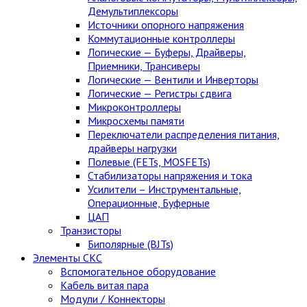
Демультиплексоры
Источники опорного напряжения
Коммутационные контроллеры
Логические — Буферы, Драйверы,
Приемники, Трансиверы
Логические — Вентили и Инверторы
Логические — Регистры сдвига
Микроконтроллеры
Микросхемы памяти
Переключатели распределения питания,
драйверы нагрузки
Полевые (FETs, MOSFETs)
Стабилизаторы напряжения и тока
Усилители – Инструментальные,
Операционные, Буферные
ЦАП
Транзисторы
Биполярные (BJTs)
Элементы СКС
Вспомогательное оборудование
Кабель витая пара
Модули / Коннекторы