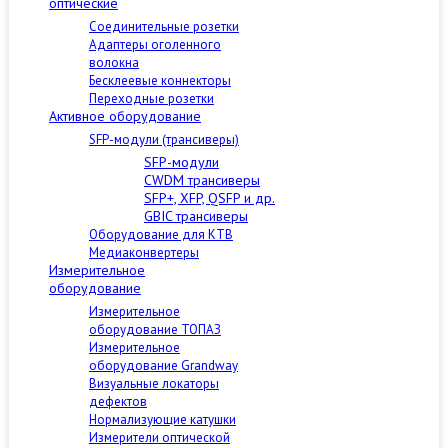
оптические
Соединительные розетки
Адаптеры оголенного
волокна
Бесклеевые коннекторы
Переходные розетки
Активное оборудование
SFP-модули (трансиверы)
SFP-модули
CWDM трансиверы
SFP+, XFP, QSFP и др.
GBIC трансиверы
Оборудование для КТВ
Медиаконвертеры
Измерительное
оборудование
Измерительное
оборудование ТОПАЗ
Измерительное
оборудование Grandway
Визуальные локаторы
дефектов
Нормализующие катушки
Измерители оптической