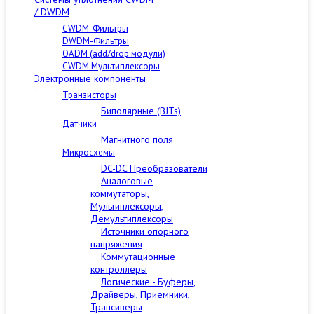
/ DWDM
CWDM-Фильтры
DWDM-Фильтры
OADM (add/drop модули)
CWDM Мультиплексоры
Электронные компоненты
Транзисторы
Биполярные (BJTs)
Датчики
Магнитного поля
Микросхемы
DC-DC Преобразователи
Аналоговые
коммутаторы,
Мультиплексоры,
Демультиплексоры
Источники опорного
напряжения
Коммутационные
контроллеры
Логические - Буферы,
Драйверы, Приемники,
Трансиверы