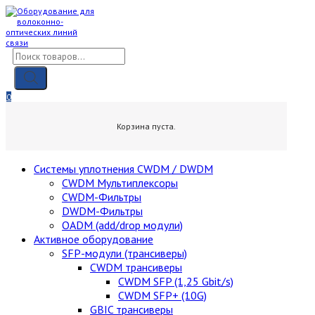
Skip
to
content
Поиск
товаров
0
0,00
₽
Корзина пуста.
Cистемы уплотнения CWDM / DWDM
CWDM Мультиплексоры
CWDM-Фильтры
DWDM-Фильтры
OADM (add/drop модули)
Активное оборудование
SFP-модули (трансиверы)
CWDM трансиверы
CWDM SFP (1,25 Gbit/s)
CWDM SFP+ (10G)
GBIC трансиверы