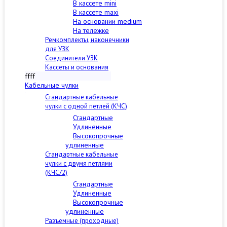
В кассете mini
В кассете maxi
На основании medium
На тележке
Ремкомплекты, наконечники
для УЗК
Соединители УЗК
Кассеты и основания
ffff
Кабельные чулки
Стандартные кабельные
чулки c одной петлей (КЧС)
Стандартные
Удлиненные
Высокопрочные
удлиненные
Стандартные кабельные
чулки с двумя петлями
(КЧС/2)
Стандартные
Удлиненные
Высокопрочные
удлиненные
Разъемные (проходные)