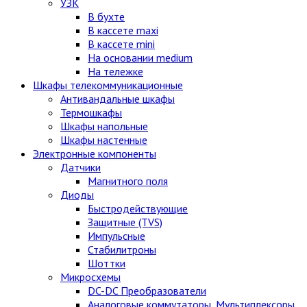
УЗК
В бухте
В кассете maxi
В кассете mini
На основании medium
На тележке
Шкафы телекоммуникационные
Антивандальные шкафы
Термошкафы
Шкафы напольные
Шкафы настенные
Электронные компоненты
Датчики
Магнитного поля
Диоды
Быстродействующие
Защитные (TVS)
Импульсные
Стабилитроны
Шоттки
Микросхемы
DC-DC Преобразователи
Аналоговые коммутаторы, Мультиплексоры,