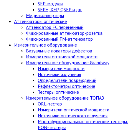
SFP-модули
SFP+, XFP, QSFP и др.
Медиаконвертеры
Аттенюаторы оптические
Аттенюатор FC переменный
Фиксированные аттенюатор-розетка
Фиксированный FM-аттенюатор
Измерительное оборудование
Визуальные локаторы дефектов
Измерители оптической мощности
Измерительное оборудование Grandway
Измерители мощности
Источники излучения
Определители повреждений
Рефлектометры оптические
Тестеры оптические
Измерительное оборудование ТОПАЗ
ORL-тестер
Измерители оптической мощности
Источники оптического излучения
Многофункциональные оптические тестеры.
PON-тестеры