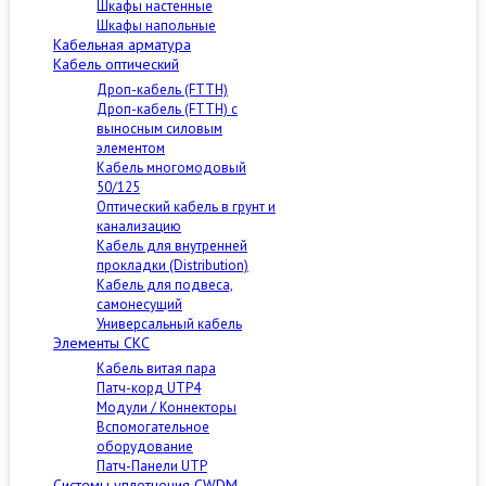
Шкафы настенные
Шкафы напольные
Кабельная арматура
Кабель оптический
Дроп-кабель (FTTH)
Дроп-кабель (FTTH) с
выносным силовым
элементом
Кабель многомодовый
50/125
Оптический кабель в грунт и
канализацию
Кабель для внутренней
прокладки (Distribution)
Кабель для подвеса,
самонесущий
Универсальный кабель
Элементы СКС
Кабель витая пара
Патч-корд UTP4
Модули / Коннекторы
Вспомогательное
оборудование
Патч-Панели UTP
Cистемы уплотнения CWDM