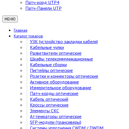
Патч-корд UTP4
Патч-Панели UTP
МЕНЮ
Главная
Каталог товаров
УЗК (устройство закладки кабеля)
Кабельные чулки
Разветвители оптические
Шкафы телекоммуникационные
Кабельные сборки
Пигтейлы оптические
Розетки и коннекторы оптические
Активное оборудование
Измерительное оборудование
Патч-корды оптические
Кабель оптический
Кроссы оптические
Элементы СКС
Аттенюаторы оптические
SFP-модули (трансиверы)
Cистемы уплотнения CWDM / DWDM