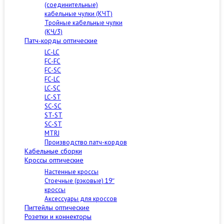
(соединительные)
кабельные чулки (КЧТ)
Тройные кабельные чулки
(КЧ/3)
Патч-корды оптические
LC-LC
FC-FC
FC-SC
FC-LC
LC-SC
LC-ST
SC-SC
ST-ST
SC-ST
MTRJ
Производство патч-кордов
Кабельные сборки
Кроссы оптические
Настенные кроссы
Стоечные (рэковые) 19″
кроссы
Аксессуары для кроссов
Пигтейлы оптические
Розетки и коннекторы