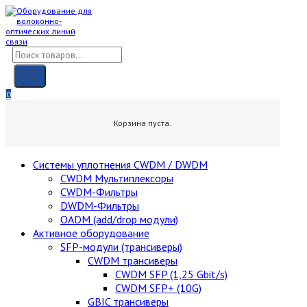
Skip
to
content
Поиск
товаров
0
0,00
₽
Корзина пуста.
Cистемы уплотнения CWDM / DWDM
CWDM Мультиплексоры
CWDM-Фильтры
DWDM-Фильтры
OADM (add/drop модули)
Активное оборудование
SFP-модули (трансиверы)
CWDM трансиверы
CWDM SFP (1,25 Gbit/s)
CWDM SFP+ (10G)
GBIC трансиверы