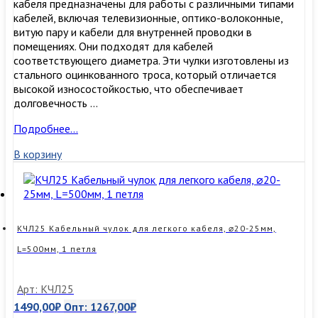
кабеля предназначены для работы с различными типами
кабелей, включая телевизионные, оптико-волоконные,
витую пару и кабели для внутренней проводки в
помещениях. Они подходят для кабелей
соответствующего диаметра. Эти чулки изготовлены из
стального оцинкованного троса, который отличается
высокой износостойкостью, что обеспечивает
долговечность …
КЧЛ20
Подробнее…
Кабельный
В корзину
чулок
для
легкого
кабеля,
⌀15-
20мм,
КЧЛ25 Кабельный чулок для легкого кабеля, ⌀20-25мм,
L=450мм,
L=500мм, 1 петля
1
петля
Арт: КЧЛ25
1490,00
₽
Опт:
1267,00
₽