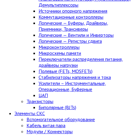
Демультиплексоры
Источники опорного напряжения
Коммутационные контроллеры
Логические — Буферы, Драйверы,
Приемники, Трансиверы
Логические — Вентили и Инверторы
Логические — Регистры сдвига
Микроконтроллеры
Микросхемы памяти
Переключатели распределения питания,
драйверы нагрузки
Полевые (FETs, MOSFETs)
Стабилизаторы напряжения и тока
Усилители – Инструментальные,
Операционные, Буферные
ЦАП
Транзисторы
Биполярные (BJTs)
Элементы СКС
Вспомогательное оборудование
Кабель витая пара
Модули / Коннекторы