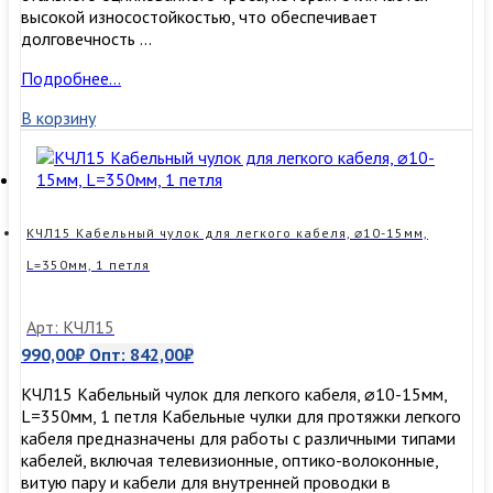
высокой износостойкостью, что обеспечивает
долговечность …
КЧЛ12
Подробнее…
Кабельный
В корзину
чулок
для
легкого
кабеля,
⌀9-
12мм,
КЧЛ15 Кабельный чулок для легкого кабеля, ⌀10-15мм,
L=250мм,
L=350мм, 1 петля
1
петля
Арт: КЧЛ15
990,00
₽
Опт:
842,00
₽
КЧЛ15 Кабельный чулок для легкого кабеля, ⌀10-15мм,
L=350мм, 1 петля Кабельные чулки для протяжки легкого
кабеля предназначены для работы с различными типами
кабелей, включая телевизионные, оптико-волоконные,
витую пару и кабели для внутренней проводки в