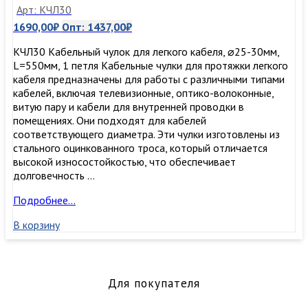
Арт: КЧЛ30
1690,00
₽
Опт:
1437,00
₽
КЧЛ30 Кабельный чулок для легкого кабеля, ⌀25-30мм,
L=550мм, 1 петля Кабельные чулки для протяжки легкого
кабеля предназначены для работы с различными типами
кабелей, включая телевизионные, оптико-волоконные,
витую пару и кабели для внутренней проводки в
помещениях. Они подходят для кабелей
соответствующего диаметра. Эти чулки изготовлены из
стального оцинкованного троса, который отличается
высокой износостойкостью, что обеспечивает
долговечность …
КЧЛ30
Подробнее…
Кабельный
В корзину
чулок
для
легкого
кабеля,
⌀25-
Для покупателя
30мм,