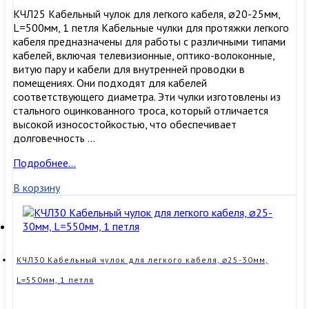
КЧЛ25 Кабельный чулок для легкого кабеля, ⌀20-25мм,
L=500мм, 1 петля Кабельные чулки для протяжки легкого
кабеля предназначены для работы с различными типами
кабелей, включая телевизионные, оптико-волоконные,
витую пару и кабели для внутренней проводки в
помещениях. Они подходят для кабелей
соответствующего диаметра. Эти чулки изготовлены из
стального оцинкованного троса, который отличается
высокой износостойкостью, что обеспечивает
долговечность …
КЧЛ25
Подробнее…
Кабельный
В корзину
чулок
для
легкого
кабеля,
⌀20-
25мм,
КЧЛ30 Кабельный чулок для легкого кабеля, ⌀25-30мм,
L=500мм,
L=550мм, 1 петля
1
петля