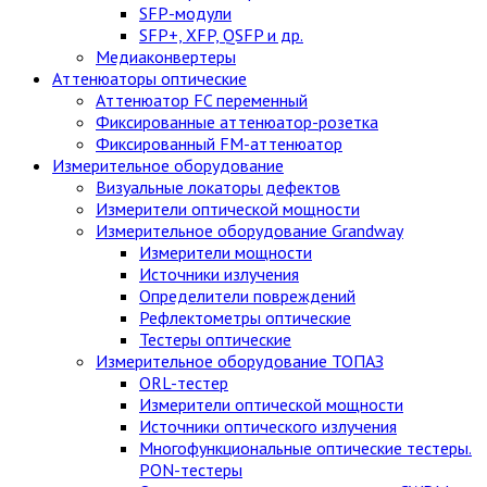
SFP-модули
SFP+, XFP, QSFP и др.
Медиаконвертеры
Аттенюаторы оптические
Аттенюатор FC переменный
Фиксированные аттенюатор-розетка
Фиксированный FM-аттенюатор
Измерительное оборудование
Визуальные локаторы дефектов
Измерители оптической мощности
Измерительное оборудование Grandway
Измерители мощности
Источники излучения
Определители повреждений
Рефлектометры оптические
Тестеры оптические
Измерительное оборудование ТОПАЗ
ORL-тестер
Измерители оптической мощности
Источники оптического излучения
Многофункциональные оптические тестеры.
PON-тестеры