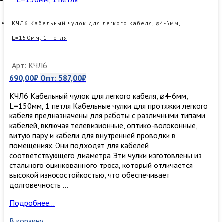
КЧЛ6 Кабельный чулок для легкого кабеля, ⌀4-6мм,
L=150мм, 1 петля
Арт: КЧЛ6
690,00
₽
Опт:
587,00
₽
КЧЛ6 Кабельный чулок для легкого кабеля, ⌀4-6мм,
L=150мм, 1 петля Кабельные чулки для протяжки легкого
кабеля предназначены для работы с различными типами
кабелей, включая телевизионные, оптико-волоконные,
витую пару и кабели для внутренней проводки в
помещениях. Они подходят для кабелей
соответствующего диаметра. Эти чулки изготовлены из
стального оцинкованного троса, который отличается
высокой износостойкостью, что обеспечивает
долговечность …
КЧЛ6
Подробнее…
Кабельный
В корзину