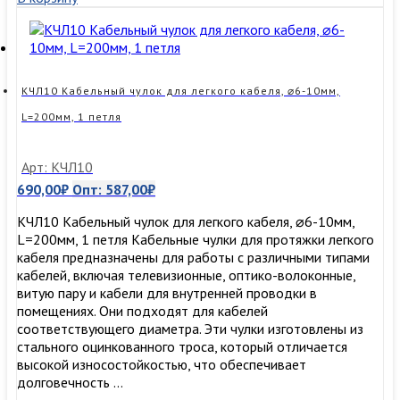
чулок
для
легкого
кабеля,
⌀4-
6мм,
КЧЛ10 Кабельный чулок для легкого кабеля, ⌀6-10мм,
L=150мм,
L=200мм, 1 петля
1
петля
Арт: КЧЛ10
690,00
₽
Опт:
587,00
₽
КЧЛ10 Кабельный чулок для легкого кабеля, ⌀6-10мм,
L=200мм, 1 петля Кабельные чулки для протяжки легкого
кабеля предназначены для работы с различными типами
кабелей, включая телевизионные, оптико-волоконные,
витую пару и кабели для внутренней проводки в
помещениях. Они подходят для кабелей
соответствующего диаметра. Эти чулки изготовлены из
стального оцинкованного троса, который отличается
высокой износостойкостью, что обеспечивает
долговечность …