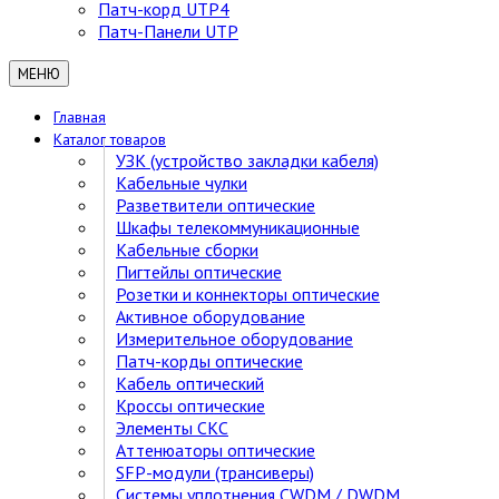
Патч-корд UTP4
Патч-Панели UTP
МЕНЮ
Главная
Каталог товаров
УЗК (устройство закладки кабеля)
Кабельные чулки
Разветвители оптические
Шкафы телекоммуникационные
Кабельные сборки
Пигтейлы оптические
Розетки и коннекторы оптические
Активное оборудование
Измерительное оборудование
Патч-корды оптические
Кабель оптический
Кроссы оптические
Элементы СКС
Аттенюаторы оптические
SFP-модули (трансиверы)
Cистемы уплотнения CWDM / DWDM