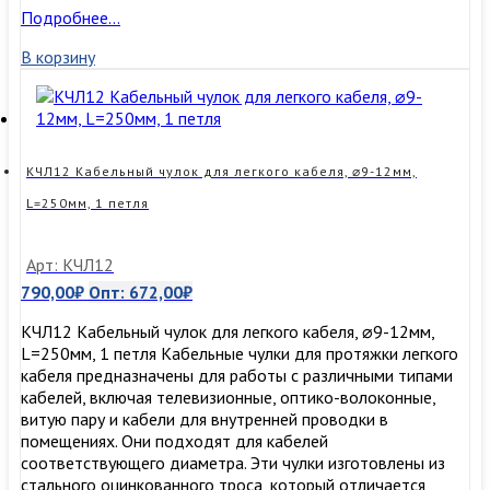
КЧЛ10
Подробнее…
Кабельный
В корзину
чулок
для
легкого
кабеля,
⌀6-
10мм,
КЧЛ12 Кабельный чулок для легкого кабеля, ⌀9-12мм,
L=200мм,
L=250мм, 1 петля
1
петля
Арт: КЧЛ12
790,00
₽
Опт:
672,00
₽
КЧЛ12 Кабельный чулок для легкого кабеля, ⌀9-12мм,
L=250мм, 1 петля Кабельные чулки для протяжки легкого
кабеля предназначены для работы с различными типами
кабелей, включая телевизионные, оптико-волоконные,
витую пару и кабели для внутренней проводки в
помещениях. Они подходят для кабелей
соответствующего диаметра. Эти чулки изготовлены из
стального оцинкованного троса, который отличается