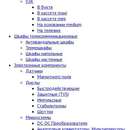
УЗК
В бухте
В кассете maxi
В кассете mini
На основании medium
На тележке
Шкафы телекоммуникационные
Антивандальные шкафы
Термошкафы
Шкафы напольные
Шкафы настенные
Электронные компоненты
Датчики
Магнитного поля
Диоды
Быстродействующие
Защитные (TVS)
Импульсные
Стабилитроны
Шоттки
Микросхемы
DC-DC Преобразователи
Аналоговые коммутаторы, Мультиплексоры,