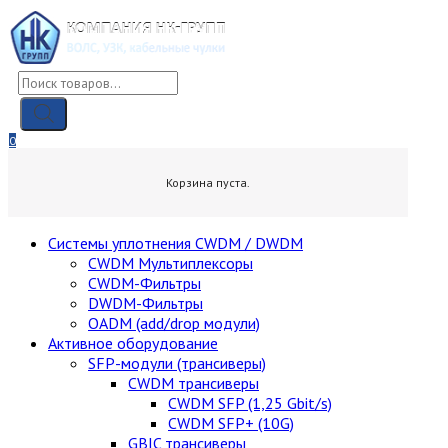
Skip
to
content
Поиск
товаров
0
0,00
₽
Корзина пуста.
Cистемы уплотнения CWDM / DWDM
CWDM Мультиплексоры
CWDM-Фильтры
DWDM-Фильтры
OADM (add/drop модули)
Активное оборудование
SFP-модули (трансиверы)
CWDM трансиверы
CWDM SFP (1,25 Gbit/s)
CWDM SFP+ (10G)
GBIC трансиверы