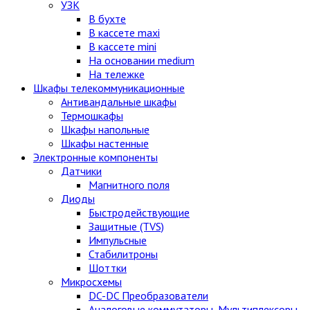
УЗК
В бухте
В кассете maxi
В кассете mini
На основании medium
На тележке
Шкафы телекоммуникационные
Антивандальные шкафы
Термошкафы
Шкафы напольные
Шкафы настенные
Электронные компоненты
Датчики
Магнитного поля
Диоды
Быстродействующие
Защитные (TVS)
Импульсные
Стабилитроны
Шоттки
Микросхемы
DC-DC Преобразователи
Аналоговые коммутаторы, Мультиплексоры,