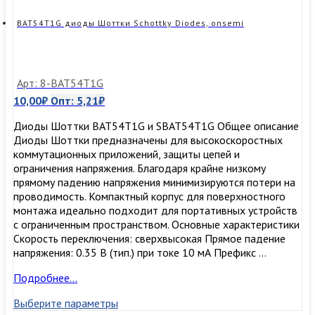
BAT54T1G диоды Шоттки Schottky Diodes, onsemi
Арт: 8-BAT54T1G
10,00
₽
Опт:
5,21
₽
Диоды Шоттки BAT54T1G и SBAT54T1G Общее описание
Диоды Шоттки предназначены для высокоскоростных
коммутационных приложений, защиты цепей и
ограничения напряжения. Благодаря крайне низкому
прямому падению напряжения минимизируются потери на
проводимость. Компактный корпус для поверхностного
монтажа идеально подходит для портативных устройств
с ограниченным пространством. Основные характеристики
Скорость переключения: сверхвысокая Прямое падение
напряжения: 0.35 В (тип.) при токе 10 мА Префикс …
BAT54T1G
Подробнее…
диоды
Выберите параметры
Шоттки