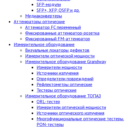
SFP-модули
SFP+, XFP, QSFP и др.
Медиаконвертеры
Аттенюаторы оптические
Аттенюатор FC переменный
Фиксированные аттенюатор-розетка
Фиксированный FM-аттенюатор
Измерительное оборудование
Визуальные локаторы дефектов
Измерители оптической мощности
Измерительное оборудование Grandway
Измерители мощности
Источники излучения
Определители повреждений
Рефлектометры оптические
Тестеры оптические
Измерительное оборудование ТОПАЗ
ORL-тестер
Измерители оптической мощности
Источники оптического излучения
Многофункциональные оптические тестеры.
PON-тестеры