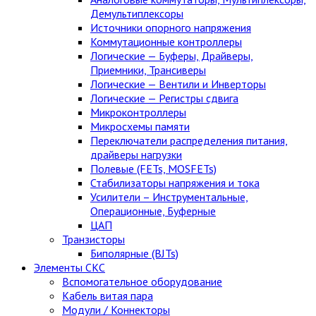
Демультиплексоры
Источники опорного напряжения
Коммутационные контроллеры
Логические — Буферы, Драйверы,
Приемники, Трансиверы
Логические — Вентили и Инверторы
Логические — Регистры сдвига
Микроконтроллеры
Микросхемы памяти
Переключатели распределения питания,
драйверы нагрузки
Полевые (FETs, MOSFETs)
Стабилизаторы напряжения и тока
Усилители – Инструментальные,
Операционные, Буферные
ЦАП
Транзисторы
Биполярные (BJTs)
Элементы СКС
Вспомогательное оборудование
Кабель витая пара
Модули / Коннекторы