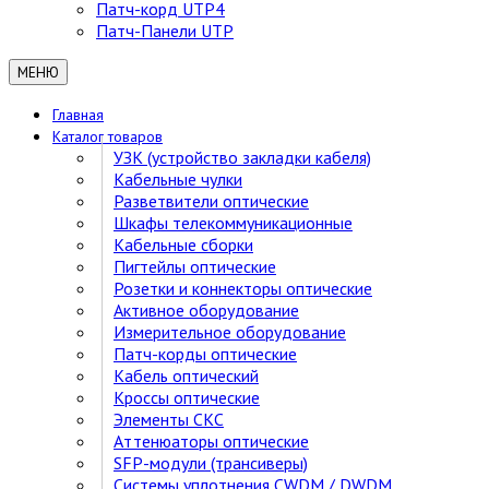
Патч-корд UTP4
Патч-Панели UTP
МЕНЮ
Главная
Каталог товаров
УЗК (устройство закладки кабеля)
Кабельные чулки
Разветвители оптические
Шкафы телекоммуникационные
Кабельные сборки
Пигтейлы оптические
Розетки и коннекторы оптические
Активное оборудование
Измерительное оборудование
Патч-корды оптические
Кабель оптический
Кроссы оптические
Элементы СКС
Аттенюаторы оптические
SFP-модули (трансиверы)
Cистемы уплотнения CWDM / DWDM