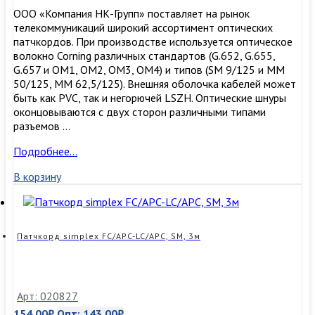
ООО «Компания НК-Групп» поставляет на рынок
телекоммуникаций широкий ассортимент оптических
патчкордов. При производстве используется оптическое
волокно Corning различных стандартов (G.652, G.655,
G.657 и OM1, OM2, OM3, ОМ4) и типов (SM 9/125 и MM
50/125, MM 62,5/125). Внешняя оболочка кабелей может
быть как PVC, так и негорючей LSZH. Оптические шнуры
оконцовываются с двух сторон различными типами
разъемов …
Патчкорд
Подробнее…
simplex
В корзину
FC/APC-
LC/APC,
SM,
2м
Патчкорд simplex FC/APC-LC/APC, SM, 3м
Арт: 020827
154,00
₽
Опт:
143,00
₽