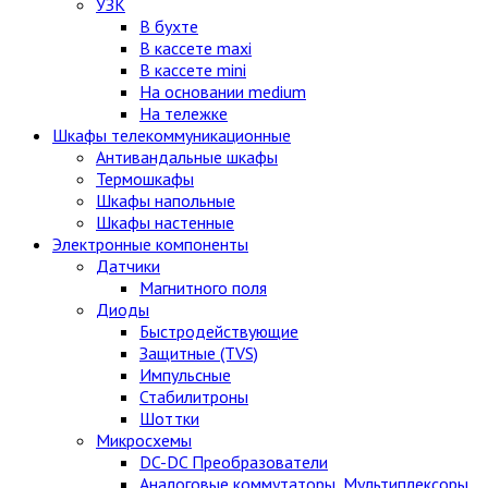
УЗК
В бухте
В кассете maxi
В кассете mini
На основании medium
На тележке
Шкафы телекоммуникационные
Антивандальные шкафы
Термошкафы
Шкафы напольные
Шкафы настенные
Электронные компоненты
Датчики
Магнитного поля
Диоды
Быстродействующие
Защитные (TVS)
Импульсные
Стабилитроны
Шоттки
Микросхемы
DC-DC Преобразователи
Аналоговые коммутаторы, Мультиплексоры,