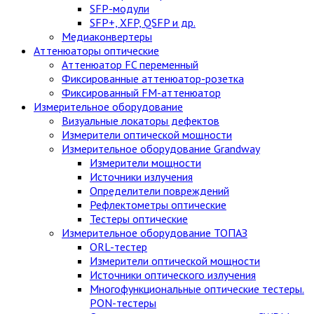
SFP-модули
SFP+, XFP, QSFP и др.
Медиаконвертеры
Аттенюаторы оптические
Аттенюатор FC переменный
Фиксированные аттенюатор-розетка
Фиксированный FM-аттенюатор
Измерительное оборудование
Визуальные локаторы дефектов
Измерители оптической мощности
Измерительное оборудование Grandway
Измерители мощности
Источники излучения
Определители повреждений
Рефлектометры оптические
Тестеры оптические
Измерительное оборудование ТОПАЗ
ORL-тестер
Измерители оптической мощности
Источники оптического излучения
Многофункциональные оптические тестеры.
PON-тестеры