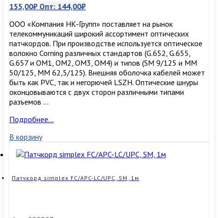
155,00
₽
Опт:
144,00
₽
ООО «Компания НК-Групп» поставляет на рынок
телекоммуникаций широкий ассортимент оптических
патчкордов. При производстве используется оптическое
волокно Corning различных стандартов (G.652, G.655,
G.657 и OM1, OM2, OM3, ОМ4) и типов (SM 9/125 и MM
50/125, MM 62,5/125). Внешняя оболочка кабелей может
быть как PVC, так и негорючей LSZH. Оптические шнуры
оконцовываются с двух сторон различными типами
разъемов …
Патчкорд
Подробнее…
simplex
В корзину
FC/UPC-
LC/APC,
SM,
1м
Патчкорд simplex FC/APC-LC/UPC, SM, 1м