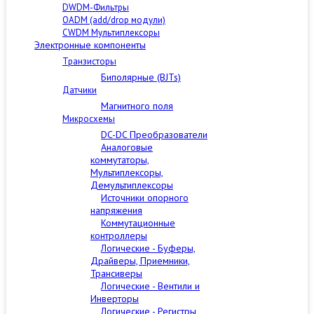
DWDM-Фильтры
OADM (add/drop модули)
CWDM Мультиплексоры
Электронные компоненты
Транзисторы
Биполярные (BJTs)
Датчики
Магнитного поля
Микросхемы
DC-DC Преобразователи
Аналоговые
коммутаторы,
Мультиплексоры,
Демультиплексоры
Источники опорного
напряжения
Коммутационные
контроллеры
Логические - Буферы,
Драйверы, Приемники,
Трансиверы
Логические - Вентили и
Инверторы
Логические - Регистры