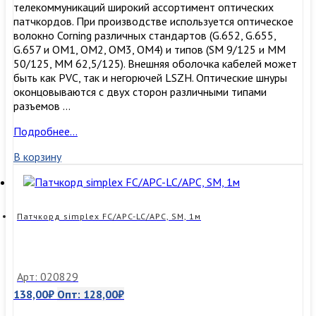
телекоммуникаций широкий ассортимент оптических
патчкордов. При производстве используется оптическое
волокно Corning различных стандартов (G.652, G.655,
G.657 и OM1, OM2, OM3, ОМ4) и типов (SM 9/125 и MM
50/125, MM 62,5/125). Внешняя оболочка кабелей может
быть как PVC, так и негорючей LSZH. Оптические шнуры
оконцовываются с двух сторон различными типами
разъемов …
Патчкорд
Подробнее…
simplex
В корзину
FC/UPC-
LC/UPC,
SM,
5м
Патчкорд simplex FC/APC-LC/APC, SM, 1м
Арт: 020829
138,00
₽
Опт:
128,00
₽