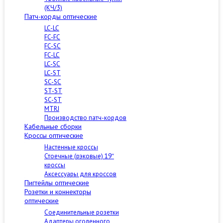
(КЧ/3)
Патч-корды оптические
LC-LC
FC-FC
FC-SC
FC-LC
LC-SC
LC-ST
SC-SC
ST-ST
SC-ST
MTRJ
Производство патч-кордов
Кабельные сборки
Кроссы оптические
Настенные кроссы
Стоечные (рэковые) 19″
кроссы
Аксессуары для кроссов
Пигтейлы оптические
Розетки и коннекторы
оптические
Соединительные розетки
Адаптеры оголенного