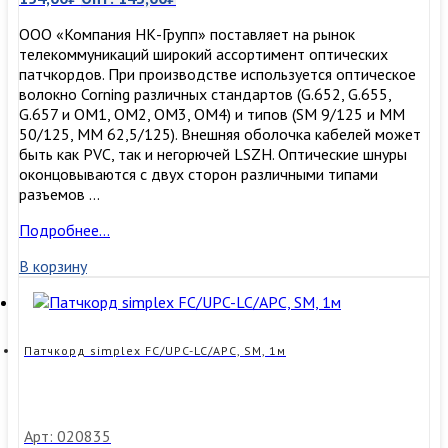
ООО «Компания НК-Групп» поставляет на рынок
телекоммуникаций широкий ассортимент оптических
патчкордов. При производстве используется оптическое
волокно Corning различных стандартов (G.652, G.655,
G.657 и OM1, OM2, OM3, ОМ4) и типов (SM 9/125 и MM
50/125, MM 62,5/125). Внешняя оболочка кабелей может
быть как PVC, так и негорючей LSZH. Оптические шнуры
оконцовываются с двух сторон различными типами
разъемов …
Патчкорд
Подробнее…
simplex
В корзину
FC/APC-
LC/APC,
SM,
3м
Патчкорд simplex FC/UPC-LC/APC, SM, 1м
Арт: 020835