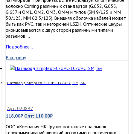
волокно Corning различных стандартов (G.652, G.655,
G.657 и OM1, OM2, OM3, ОМ4) и типов (SM 9/125 и MM
50/125, MM 62,5/125). Внешняя оболочка кабелей может
быть как PVC, так и негорючей LSZH. Оптические шнуры
оконцовываются с двух сторон различными типами
разъемов …
Патчкорд
Подробнее…
simplex
В корзину
FC/UPC-
LC/UPC,
SM,
2м
Патчкорд simplex FC/UPC-LC/UPC, SM, 3м
Арт: 020847
118,00
₽
Опт:
110,00
₽
ООО «Компания НК-Групп» поставляет на рынок
телекоммуникаций широкий ассортимент оптических