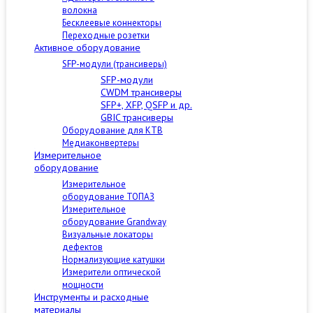
волокна
Бесклеевые коннекторы
Переходные розетки
Активное оборудование
SFP-модули (трансиверы)
SFP-модули
CWDM трансиверы
SFP+, XFP, QSFP и др.
GBIC трансиверы
Оборудование для КТВ
Медиаконвертеры
Измерительное
оборудование
Измерительное
оборудование ТОПАЗ
Измерительное
оборудование Grandway
Визуальные локаторы
дефектов
Нормализующие катушки
Измерители оптической
мощности
Инструменты и расходные
материалы