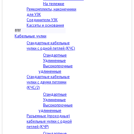
На тележке
Ремкомплекты, наконечники
для УЗК
Соединители УЗК
Кассеты и основания
ffff
Кабельные чулки
Стандартные кабельные
чулки c одной петлей (КЧС)
Стандартные
Удлиненные
Высокопрочные
удлиненные
Стандартные кабельные
чулки с двумя петлями
(КЧС/2)
Стандартные
Удлиненные
Высокопрочные
удлиненные
Разъемные (проходные)
кабельные чулки с одной
петлей (КЧР)
Стандартные