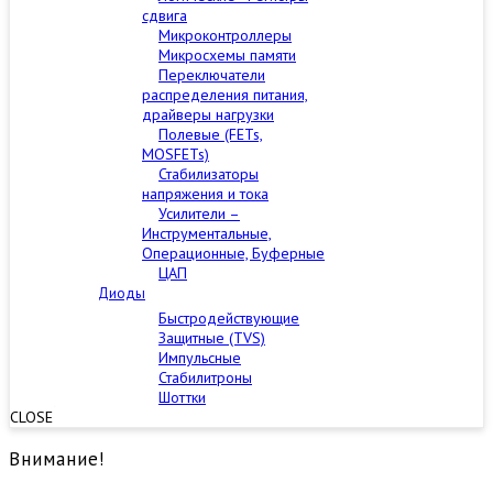
сдвига
Микроконтроллеры
Микросхемы памяти
Переключатели
распределения питания,
драйверы нагрузки
Полевые (FETs,
MOSFETs)
Стабилизаторы
напряжения и тока
Усилители –
Инструментальные,
Операционные, Буферные
ЦАП
Диоды
Быстродействующие
Защитные (TVS)
Импульсные
Стабилитроны
Шоттки
CLOSE
Внимание!