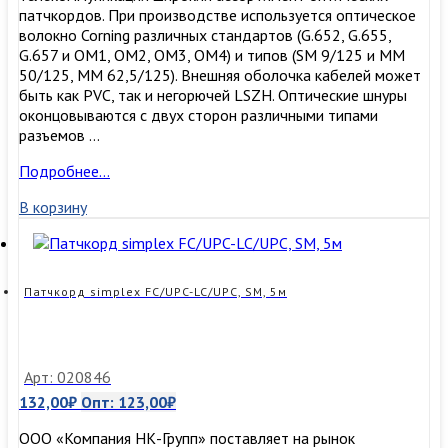
патчкордов. При производстве используется оптическое
волокно Corning различных стандартов (G.652, G.655,
G.657 и OM1, OM2, OM3, ОМ4) и типов (SM 9/125 и MM
50/125, MM 62,5/125). Внешняя оболочка кабелей может
быть как PVC, так и негорючей LSZH. Оптические шнуры
оконцовываются с двух сторон различными типами
разъемов …
Патчкорд
Подробнее…
simplex
В корзину
FC/UPC-
LC/UPC,
SM,
3м
Патчкорд simplex FC/UPC-LC/UPC, SM, 5м
Арт: 020846
132,00
₽
Опт:
123,00
₽
ООО «Компания НК-Групп» поставляет на рынок