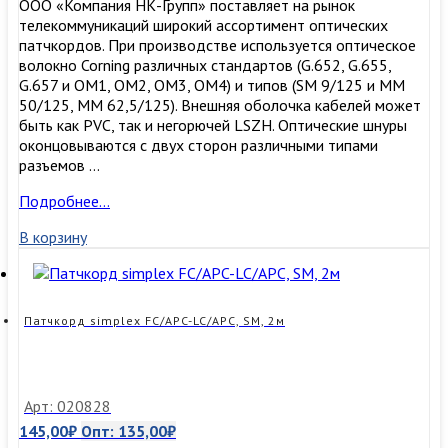
ООО «Компания НК-Групп» поставляет на рынок
телекоммуникаций широкий ассортимент оптических
патчкордов. При производстве используется оптическое
волокно Corning различных стандартов (G.652, G.655,
G.657 и OM1, OM2, OM3, ОМ4) и типов (SM 9/125 и MM
50/125, MM 62,5/125). Внешняя оболочка кабелей может
быть как PVC, так и негорючей LSZH. Оптические шнуры
оконцовываются с двух сторон различными типами
разъемов …
Патчкорд
Подробнее…
simplex
В корзину
FC/APC-
LC/APC,
SM,
1м
Патчкорд simplex FC/APC-LC/APC, SM, 2м
Арт: 020828
145,00
₽
Опт:
135,00
₽