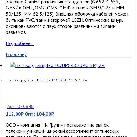
волокно Corning различных стандартов (G.652, G.655,
G.657 и OM1, OM2, OM3, ОМ4) и типов (SM 9/125 и MM
50/125, MM 62,5/125). Внешняя оболочка кабелей может
быть как PVC, так и негорючей LSZH. Оптические шнуры
оконцовываются с двух сторон различными типами
разъемов …
Патчкорд
Подробнее…
simplex
В корзину
FC/UPC-
LC/UPC,
SM,
1м
Патчкорд simplex FC/UPC-LC/UPC, SM, 2м
Арт: 020848
112,00
₽
Опт:
104,00
₽
ООО «Компания НК-Групп» поставляет на рынок
телекоммуникаций широкий ассортимент оптических
патчкордов. При производстве используется оптическое