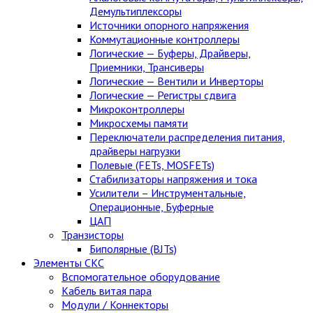
Демультиплексоры
Источники опорного напряжения
Коммутационные контроллеры
Логические — Буферы, Драйверы,
Приемники, Трансиверы
Логические — Вентили и Инверторы
Логические — Регистры сдвига
Микроконтроллеры
Микросхемы памяти
Переключатели распределения питания,
драйверы нагрузки
Полевые (FETs, MOSFETs)
Стабилизаторы напряжения и тока
Усилители – Инструментальные,
Операционные, Буферные
ЦАП
Транзисторы
Биполярные (BJTs)
Элементы СКС
Вспомогательное оборудование
Кабель витая пара
Модули / Коннекторы