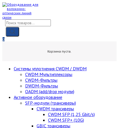
Skip
to
content
Поиск
товаров
0
0,00
₽
Корзина пуста.
Cистемы уплотнения CWDM / DWDM
CWDM Мультиплексоры
CWDM-Фильтры
DWDM-Фильтры
OADM (add/drop модули)
Активное оборудование
SFP-модули (трансиверы)
CWDM трансиверы
CWDM SFP (1,25 Gbit/s)
CWDM SFP+ (10G)
GBIC трансиверы