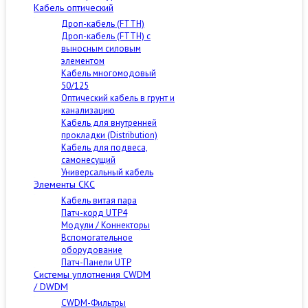
Кабель оптический
Дроп-кабель (FTTH)
Дроп-кабель (FTTH) с
выносным силовым
элементом
Кабель многомодовый
50/125
Оптический кабель в грунт и
канализацию
Кабель для внутренней
прокладки (Distribution)
Кабель для подвеса,
самонесущий
Универсальный кабель
Элементы СКС
Кабель витая пара
Патч-корд UTP4
Модули / Коннекторы
Вспомогательное
оборудование
Патч-Панели UTP
Cистемы уплотнения CWDM
/ DWDM
CWDM-Фильтры