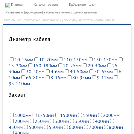
Главная
Каталог товаров
Кабельные чулки
Разъемные (проходные) кабельные чулки с двумя петлями
Разъемные (проходные) кабельные чулки с двумя петлями удлиненные
Диаметр кабеля
10-15мм
10-20мм
110-130мм
130-150мм
15-20мм
150-180мм
20-25мм
20-30мм
25-
30мм
30-40мм
4-6мм
40-50мм
50-65мм
6-
10мм
65-80мм
8-15мм
80-95мм
9-12мм
95-110мм
Захват
1000мм
1250мм
1500мм
150мм
2000мм
200мм
250мм
300мм
350мм
400мм
450мм
500мм
550мм
600мм
700мм
800мм
900мм