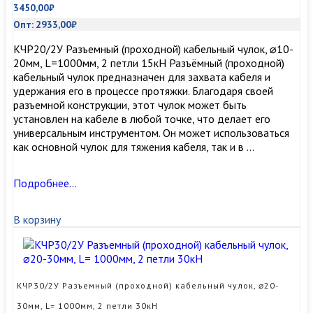
3450,00
₽
Опт:
2933,00
₽
КЧР20/2У Разъемный (проходной) кабельный чулок, ⌀10-
20мм, L=1000мм, 2 петли 15кН Разъёмный (проходной)
кабельный чулок предназначен для захвата кабеля и
удержания его в процессе протяжки. Благодаря своей
разъемной конструкции, этот чулок может быть
установлен на кабеле в любой точке, что делает его
универсальным инструментом. Он может использоваться
как основной чулок для тяжения кабеля, так и в …
КЧР20/2У
Подробнее…
Разъемный
(проходной)
В корзину
кабельный
чулок,
⌀10-
20мм,
L=1000мм,
КЧР30/2У Разъемный (проходной) кабельный чулок, ⌀20-
2
30мм, L= 1000мм, 2 петли 30кН
петли