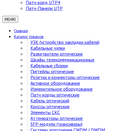
Патч-корд UTP4
Патч-Панели UTP
МЕНЮ
Главная
Каталог товаров
УЗК (устройство закладки кабеля)
Кабельные чулки
Разветвители оптические
Шкафы телекоммуникационные
Кабельные сборки
Пигтейлы оптические
Розетки и коннекторы оптические
Активное оборудование
Измерительное оборудование
Патч-корды оптические
Кабель оптический
Кроссы оптические
Элементы СКС
Аттенюаторы оптические
SFP-модули (трансиверы)
Cистемы уплотнения CWDM / DWDM