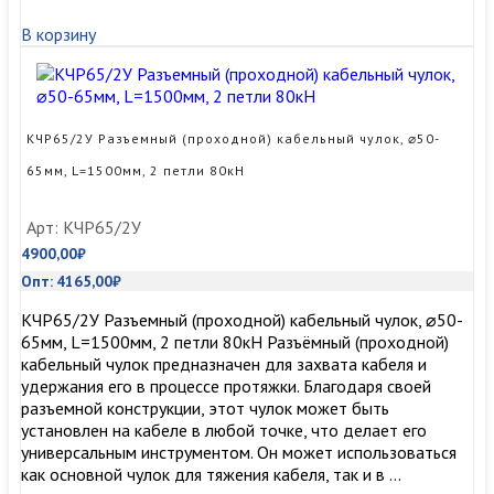
(проходной)
В корзину
кабельный
чулок,
⌀40-
50мм,
L=1250мм,
КЧР65/2У Разъемный (проходной) кабельный чулок, ⌀50-
2
65мм, L=1500мм, 2 петли 80кН
петли
50кН
Арт: КЧР65/2У
4900,00
₽
Опт:
4165,00
₽
КЧР65/2У Разъемный (проходной) кабельный чулок, ⌀50-
65мм, L=1500мм, 2 петли 80кН Разъёмный (проходной)
кабельный чулок предназначен для захвата кабеля и
удержания его в процессе протяжки. Благодаря своей
разъемной конструкции, этот чулок может быть
установлен на кабеле в любой точке, что делает его
универсальным инструментом. Он может использоваться
как основной чулок для тяжения кабеля, так и в …