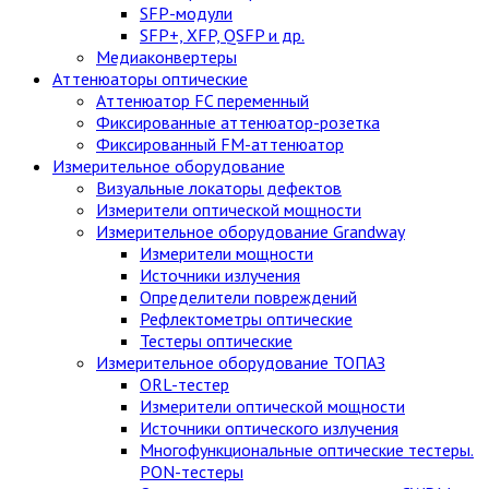
SFP-модули
SFP+, XFP, QSFP и др.
Медиаконвертеры
Аттенюаторы оптические
Аттенюатор FC переменный
Фиксированные аттенюатор-розетка
Фиксированный FM-аттенюатор
Измерительное оборудование
Визуальные локаторы дефектов
Измерители оптической мощности
Измерительное оборудование Grandway
Измерители мощности
Источники излучения
Определители повреждений
Рефлектометры оптические
Тестеры оптические
Измерительное оборудование ТОПАЗ
ORL-тестер
Измерители оптической мощности
Источники оптического излучения
Многофункциональные оптические тестеры.
PON-тестеры