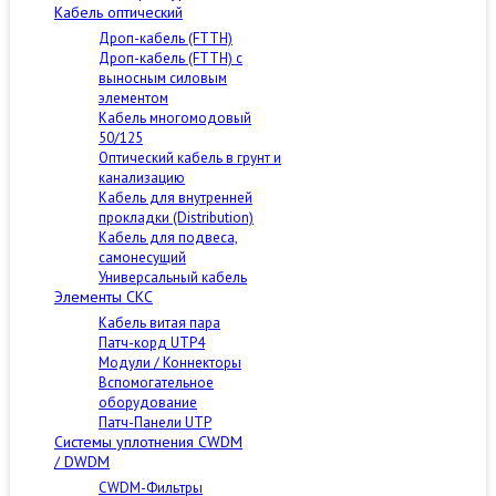
Кабель оптический
Дроп-кабель (FTTH)
Дроп-кабель (FTTH) с
выносным силовым
элементом
Кабель многомодовый
50/125
Оптический кабель в грунт и
канализацию
Кабель для внутренней
прокладки (Distribution)
Кабель для подвеса,
самонесущий
Универсальный кабель
Элементы СКС
Кабель витая пара
Патч-корд UTP4
Модули / Коннекторы
Вспомогательное
оборудование
Патч-Панели UTP
Cистемы уплотнения CWDM
/ DWDM
CWDM-Фильтры