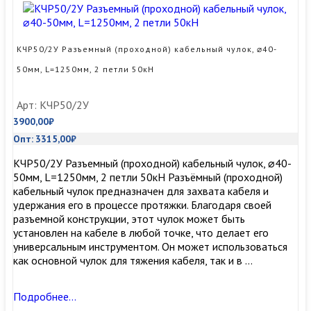
чулок,
⌀30-
40мм,
L=1250мм,
КЧР50/2У Разъемный (проходной) кабельный чулок, ⌀40-
2
50мм, L=1250мм, 2 петли 50кН
петли
50кН
Арт: КЧР50/2У
3900,00
₽
Опт:
3315,00
₽
КЧР50/2У Разъемный (проходной) кабельный чулок, ⌀40-
50мм, L=1250мм, 2 петли 50кН Разъёмный (проходной)
кабельный чулок предназначен для захвата кабеля и
удержания его в процессе протяжки. Благодаря своей
разъемной конструкции, этот чулок может быть
установлен на кабеле в любой точке, что делает его
универсальным инструментом. Он может использоваться
как основной чулок для тяжения кабеля, так и в …
КЧР50/2У
Подробнее…
Разъемный