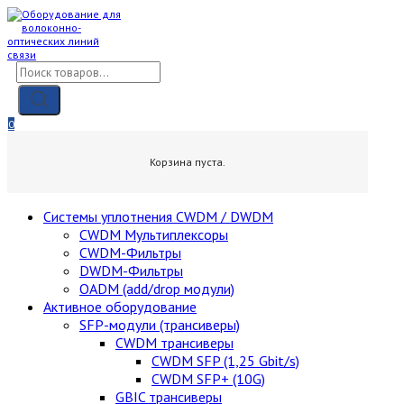
Skip
to
content
Поиск
товаров
0
0,00
₽
Корзина пуста.
Cистемы уплотнения CWDM / DWDM
CWDM Мультиплексоры
CWDM-Фильтры
DWDM-Фильтры
OADM (add/drop модули)
Активное оборудование
SFP-модули (трансиверы)
CWDM трансиверы
CWDM SFP (1,25 Gbit/s)
CWDM SFP+ (10G)
GBIC трансиверы