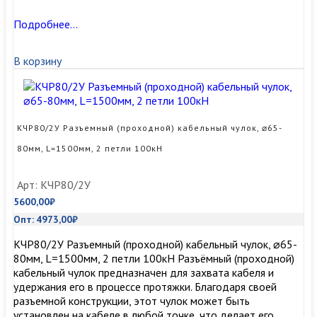
КЧР65/2У
Подробнее…
Разъемный
(проходной)
В корзину
кабельный
чулок,
⌀50-
65мм,
L=1500мм,
КЧР80/2У Разъемный (проходной) кабельный чулок, ⌀65-
2
80мм, L=1500мм, 2 петли 100кН
петли
80кН
Арт: КЧР80/2У
5600,00
₽
Опт:
4973,00
₽
КЧР80/2У Разъемный (проходной) кабельный чулок, ⌀65-
80мм, L=1500мм, 2 петли 100кН Разъёмный (проходной)
кабельный чулок предназначен для захвата кабеля и
удержания его в процессе протяжки. Благодаря своей
разъемной конструкции, этот чулок может быть
установлен на кабеле в любой точке, что делает его