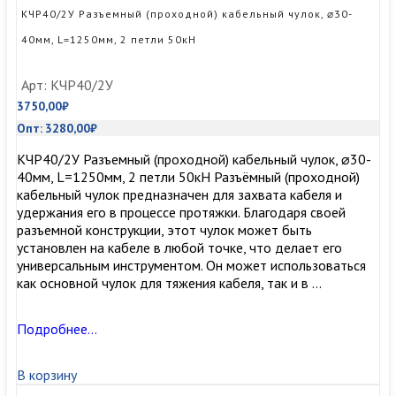
L=
КЧР40/2У Разъемный (проходной) кабельный чулок, ⌀30-
1000мм,
40мм, L=1250мм, 2 петли 50кН
2
петли
30кН
Арт: КЧР40/2У
3750,00
₽
Опт:
3280,00
₽
КЧР40/2У Разъемный (проходной) кабельный чулок, ⌀30-
40мм, L=1250мм, 2 петли 50кН Разъёмный (проходной)
кабельный чулок предназначен для захвата кабеля и
удержания его в процессе протяжки. Благодаря своей
разъемной конструкции, этот чулок может быть
установлен на кабеле в любой точке, что делает его
универсальным инструментом. Он может использоваться
как основной чулок для тяжения кабеля, так и в …
КЧР40/2У
Подробнее…
Разъемный
(проходной)
В корзину
кабельный