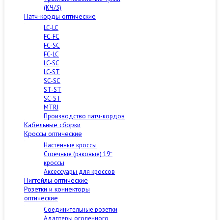
(КЧ/3)
Патч-корды оптические
LC-LC
FC-FC
FC-SC
FC-LC
LC-SC
LC-ST
SC-SC
ST-ST
SC-ST
MTRJ
Производство патч-кордов
Кабельные сборки
Кроссы оптические
Настенные кроссы
Стоечные (рэковые) 19″
кроссы
Аксессуары для кроссов
Пигтейлы оптические
Розетки и коннекторы
оптические
Соединительные розетки
Адаптеры оголенного