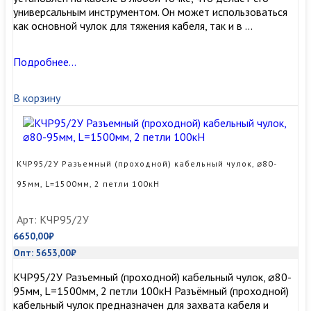
универсальным инструментом. Он может использоваться
как основной чулок для тяжения кабеля, так и в …
КЧР80/2У
Подробнее…
Разъемный
(проходной)
В корзину
кабельный
чулок,
⌀65-
80мм,
L=1500мм,
КЧР95/2У Разъемный (проходной) кабельный чулок, ⌀80-
2
95мм, L=1500мм, 2 петли 100кН
петли
100кН
Арт: КЧР95/2У
6650,00
₽
Опт:
5653,00
₽
КЧР95/2У Разъемный (проходной) кабельный чулок, ⌀80-
95мм, L=1500мм, 2 петли 100кН Разъёмный (проходной)
кабельный чулок предназначен для захвата кабеля и