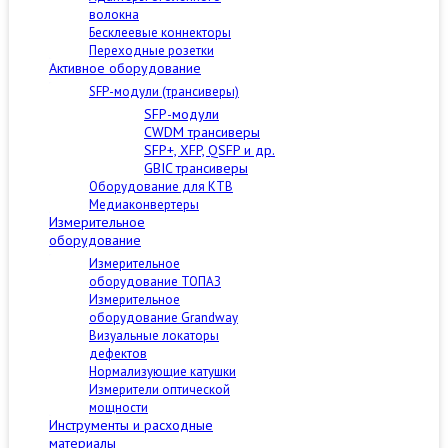
волокна
Бесклеевые коннекторы
Переходные розетки
Активное оборудование
SFP-модули (трансиверы)
SFP-модули
CWDM трансиверы
SFP+, XFP, QSFP и др.
GBIC трансиверы
Оборудование для КТВ
Медиаконвертеры
Измерительное
оборудование
Измерительное
оборудование ТОПАЗ
Измерительное
оборудование Grandway
Визуальные локаторы
дефектов
Нормализующие катушки
Измерители оптической
мощности
Инструменты и расходные
материалы