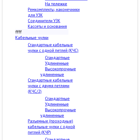
На тележке
Ремкомплекты, наконечники
для УЗК
Соединители УЗК
Кассеты и основания
ffff
Кабельные чулки
Стандартные кабельные
чулки c одной петлей (КЧС)
Стандартные
Удлиненные
Высокопрочные
удлиненные
Стандартные кабельные
чулки с двумя петлями
(КЧС/2)
Стандартные
Удлиненные
Высокопрочные
удлиненные
Разъемные (проходные)
кабельные чулки с одной
петлей (КЧР)
Стандартные