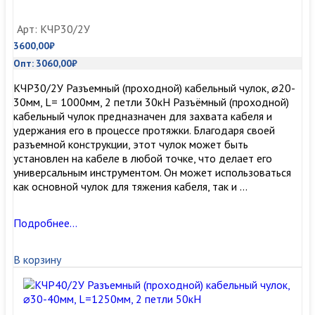
15кН
Арт: КЧР30/2У
3600,00
₽
Опт:
3060,00
₽
КЧР30/2У Разъемный (проходной) кабельный чулок, ⌀20-
30мм, L= 1000мм, 2 петли 30кН Разъёмный (проходной)
кабельный чулок предназначен для захвата кабеля и
удержания его в процессе протяжки. Благодаря своей
разъемной конструкции, этот чулок может быть
установлен на кабеле в любой точке, что делает его
универсальным инструментом. Он может использоваться
как основной чулок для тяжения кабеля, так и …
КЧР30/2У
Подробнее…
Разъемный
(проходной)
В корзину
кабельный
чулок,
⌀20-
30мм,