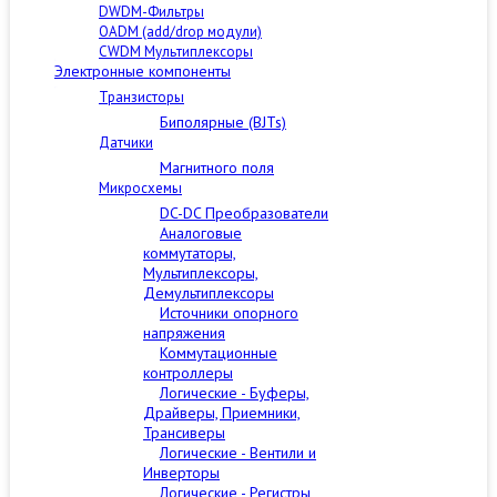
DWDM-Фильтры
OADM (add/drop модули)
CWDM Мультиплексоры
Электронные компоненты
Транзисторы
Биполярные (BJTs)
Датчики
Магнитного поля
Микросхемы
DC-DC Преобразователи
Аналоговые
коммутаторы,
Мультиплексоры,
Демультиплексоры
Источники опорного
напряжения
Коммутационные
контроллеры
Логические - Буферы,
Драйверы, Приемники,
Трансиверы
Логические - Вентили и
Инверторы
Логические - Регистры