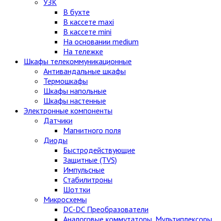
УЗК
В бухте
В кассете maxi
В кассете mini
На основании medium
На тележке
Шкафы телекоммуникационные
Антивандальные шкафы
Термошкафы
Шкафы напольные
Шкафы настенные
Электронные компоненты
Датчики
Магнитного поля
Диоды
Быстродействующие
Защитные (TVS)
Импульсные
Стабилитроны
Шоттки
Микросхемы
DC-DC Преобразователи
Аналоговые коммутаторы, Мультиплексоры,