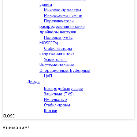
сдвига
Микроконтроллеры
Микросхемы памяти
Переключатели
распределения питания,
драйверы нагрузки
Полевые (FETs,
MOSFETs)
Стабилизаторы
напряжения и тока
Усилители –
Инструментальные,
Операционные, Буферные
ЦАП
Диоды
Быстродействующие
Защитные (TVS)
Импульсные
Стабилитроны
Шоттки
CLOSE
Внимание!