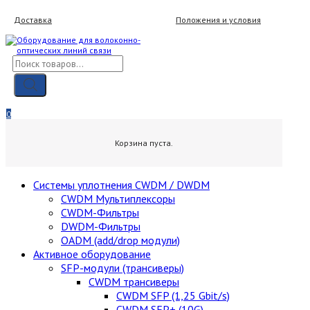
Skip
Доставка
Положения и условия
to
content
Поиск
товаров
Мой аккаунт
Вход / Регистрация
0
0,00
₽
Корзина пуста.
Cистемы уплотнения CWDM / DWDM
CWDM Мультиплексоры
CWDM-Фильтры
DWDM-Фильтры
OADM (add/drop модули)
Активное оборудование
SFP-модули (трансиверы)
CWDM трансиверы
CWDM SFP (1,25 Gbit/s)
CWDM SFP+ (10G)