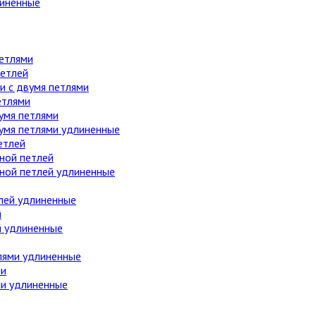
линенные
етлями
етлей
 с двумя петлями
етлями
умя петлями
вумя петлями удлиненные
етлей
ной петлей
дной петлей удлиненные
лей удлиненные
й
й удлиненные
лями удлиненные
ми
ми удлиненные