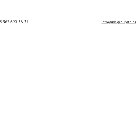
8 962 690-36-37
info@nk-groupltd.ru