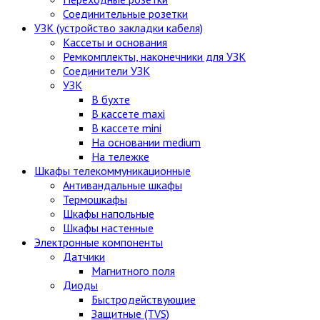
Соединительные розетки
УЗК (устройство закладки кабеля)
Кассеты и основания
Ремкомплекты, наконечники для УЗК
Соединители УЗК
УЗК
В бухте
В кассете maxi
В кассете mini
На основании medium
На тележке
Шкафы телекоммуникационные
Антивандальные шкафы
Термошкафы
Шкафы напольные
Шкафы настенные
Электронные компоненты
Датчики
Магнитного поля
Диоды
Быстродействующие
Защитные (TVS)