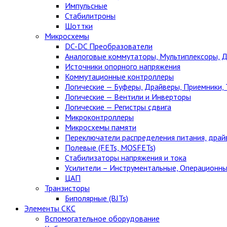
Импульсные
Стабилитроны
Шоттки
Микросхемы
DC-DC Преобразователи
Аналоговые коммутаторы, Мультиплексоры, 
Источники опорного напряжения
Коммутационные контроллеры
Логические — Буферы, Драйверы, Приемники,
Логические — Вентили и Инверторы
Логические — Регистры сдвига
Микроконтроллеры
Микросхемы памяти
Переключатели распределения питания, драй
Полевые (FETs, MOSFETs)
Стабилизаторы напряжения и тока
Усилители – Инструментальные, Операционны
ЦАП
Транзисторы
Биполярные (BJTs)
Элементы СКС
Вспомогательное оборудование