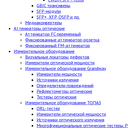
GBIC трансиверы
SFP-модули
SFP+, XFP, QSFP и др.
Медиаконвертеры
Аттенюаторы оптические
Аттенюатор FC переменный
Фиксированные аттенюатор-розетка
Фиксированный FM-аттенюатор
Измерительное оборудование
Визуальные локаторы дефектов
Измерители оптической мощности
Измерительное оборудование Grandway
Измерители мощности
Источники излучения
Определители повреждений
Рефлектометры оптические
Тестеры оптические
Измерительное оборудование ТОПАЗ
ORL-тестер
Измерители оптической мощности
Источники оптического излучения
Многофункциональные оптические тестеры. 