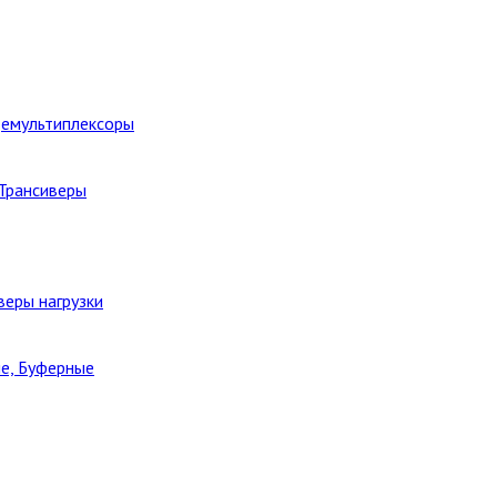
Демультиплексоры
 Трансиверы
веры нагрузки
е, Буферные