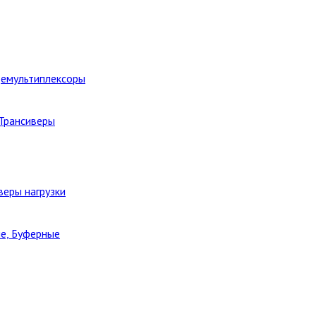
Демультиплексоры
 Трансиверы
веры нагрузки
е, Буферные