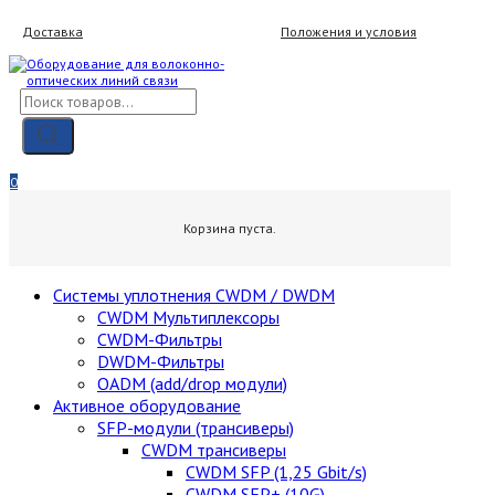
Skip
Доставка
Положения и условия
to
content
Поиск
товаров
Мой аккаунт
Вход / Регистрация
0
0,00
₽
Корзина пуста.
Cистемы уплотнения CWDM / DWDM
CWDM Мультиплексоры
CWDM-Фильтры
DWDM-Фильтры
OADM (add/drop модули)
Активное оборудование
SFP-модули (трансиверы)
CWDM трансиверы
CWDM SFP (1,25 Gbit/s)
CWDM SFP+ (10G)