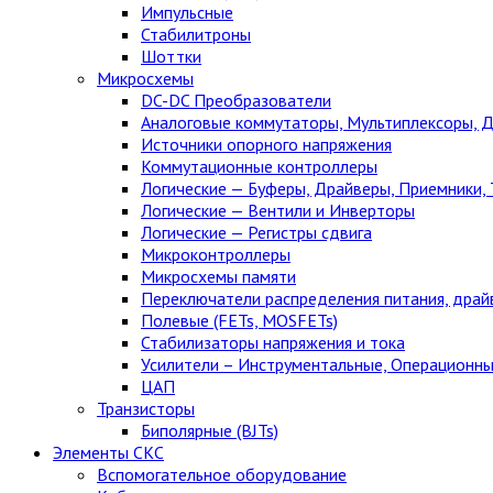
Импульсные
Стабилитроны
Шоттки
Микросхемы
DC-DC Преобразователи
Аналоговые коммутаторы, Мультиплексоры, 
Источники опорного напряжения
Коммутационные контроллеры
Логические — Буферы, Драйверы, Приемники,
Логические — Вентили и Инверторы
Логические — Регистры сдвига
Микроконтроллеры
Микросхемы памяти
Переключатели распределения питания, драй
Полевые (FETs, MOSFETs)
Стабилизаторы напряжения и тока
Усилители – Инструментальные, Операционны
ЦАП
Транзисторы
Биполярные (BJTs)
Элементы СКС
Вспомогательное оборудование