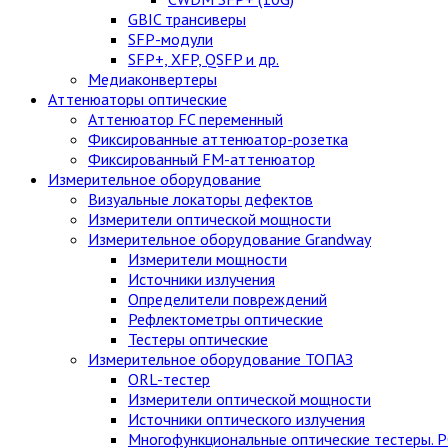
GBIC трансиверы
SFP-модули
SFP+, XFP, QSFP и др.
Медиаконвертеры
Аттенюаторы оптические
Аттенюатор FC переменный
Фиксированные аттенюатор-розетка
Фиксированный FM-аттенюатор
Измерительное оборудование
Визуальные локаторы дефектов
Измерители оптической мощности
Измерительное оборудование Grandway
Измерители мощности
Источники излучения
Определители повреждений
Рефлектометры оптические
Тестеры оптические
Измерительное оборудование ТОПАЗ
ORL-тестер
Измерители оптической мощности
Источники оптического излучения
Многофункциональные оптические тестеры. 