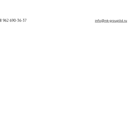
8 962 690-36-37
info@nk-groupltd.ru