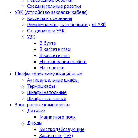
Соединительные розетки
УЗК (устройство закладки кабеля)
Кассеты и основания
Ремкомплекты, наконечники для УЗК
Соединители УЗК
УЗК
В бухте
В кассете maxi
В кассете mini
На основании medium
На тележке
Шкафы телекоммуникационные
Антивандальные шкафы
Термошкафы
Шкафы напольные
Шкафы настенные
Электронные компоненты
Датчики
Магнитного поля
Диоды
Быстродействующие
Защитные (TVS)