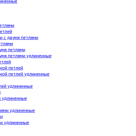
линенные
етлями
етлей
 с двумя петлями
етлями
умя петлями
вумя петлями удлиненные
етлей
ной петлей
дной петлей удлиненные
лей удлиненные
й
й удлиненные
лями удлиненные
ми
ми удлиненные