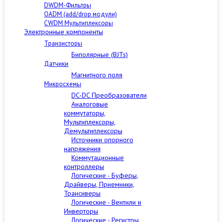
DWDM-Фильтры
OADM (add/drop модули)
CWDM Мультиплексоры
Электронные компоненты
Транзисторы
Биполярные (BJTs)
Датчики
Магнитного поля
Микросхемы
DC-DC Преобразователи
Аналоговые
коммутаторы,
Мультиплексоры,
Демультиплексоры
Источники опорного
напряжения
Коммутационные
контроллеры
Логические - Буферы,
Драйверы, Приемники,
Трансиверы
Логические - Вентили и
Инверторы
Логические - Регистры