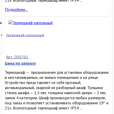
21». Всепогодный термошкаф имеет IP54 …
Термошкаф
Подробнее…
с
креплением
на
стену
(столб)
Термошкаф напольный
Арт: 000761
Цена по запросу
Термошкаф — предназначен для установки оборудования
в неотапливаемых, не жилых помещениях и на улице.
Устройство представляет из себя прочный,
антивандальный, сварной не разборный шкаф. Толщина
стенок шкафа — 1,5 мм, толщина навесной двери — 2 мм,
замок 4 категории. Шкаф производится любых размеров,
под заказ и позволяет устанавливать оборудование 19″ и
21». Всепогодный термошкаф имеет IP54 …