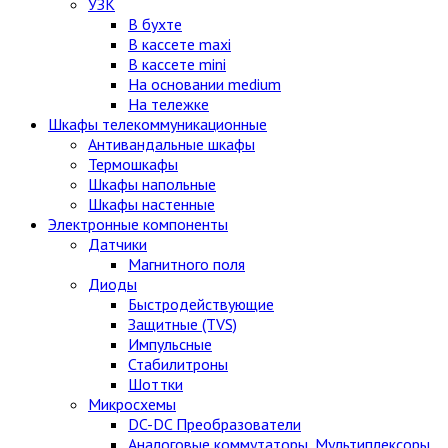
УЗК
В бухте
В кассете maxi
В кассете mini
На основании medium
На тележке
Шкафы телекоммуникационные
Антивандальные шкафы
Термошкафы
Шкафы напольные
Шкафы настенные
Электронные компоненты
Датчики
Магнитного поля
Диоды
Быстродействующие
Защитные (TVS)
Импульсные
Стабилитроны
Шоттки
Микросхемы
DC-DC Преобразователи
Аналоговые коммутаторы, Мультиплексоры,