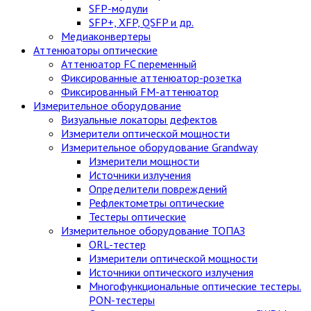
SFP-модули
SFP+, XFP, QSFP и др.
Медиаконвертеры
Аттенюаторы оптические
Аттенюатор FC переменный
Фиксированные аттенюатор-розетка
Фиксированный FM-аттенюатор
Измерительное оборудование
Визуальные локаторы дефектов
Измерители оптической мощности
Измерительное оборудование Grandway
Измерители мощности
Источники излучения
Определители повреждений
Рефлектометры оптические
Тестеры оптические
Измерительное оборудование ТОПАЗ
ORL-тестер
Измерители оптической мощности
Источники оптического излучения
Многофункциональные оптические тестеры.
PON-тестеры