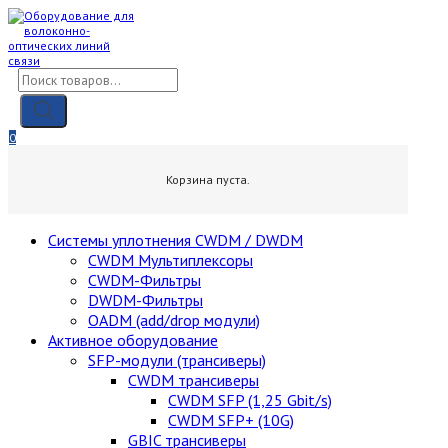
Skip
to
content
Поиск
товаров
0
0,00
₽
Корзина пуста.
Cистемы уплотнения CWDM / DWDM
CWDM Мультиплексоры
CWDM-Фильтры
DWDM-Фильтры
OADM (add/drop модули)
Активное оборудование
SFP-модули (трансиверы)
CWDM трансиверы
CWDM SFP (1,25 Gbit/s)
CWDM SFP+ (10G)
GBIC трансиверы