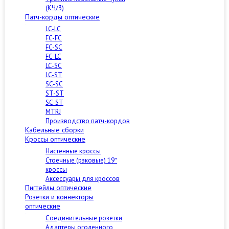
(КЧ/3)
Патч-корды оптические
LC-LC
FC-FC
FC-SC
FC-LC
LC-SC
LC-ST
SC-SC
ST-ST
SC-ST
MTRJ
Производство патч-кордов
Кабельные сборки
Кроссы оптические
Настенные кроссы
Стоечные (рэковые) 19″
кроссы
Аксессуары для кроссов
Пигтейлы оптические
Розетки и коннекторы
оптические
Соединительные розетки
Адаптеры оголенного