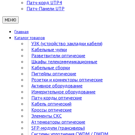
Патч-корд UTP4
Патч-Панели UTP
МЕНЮ
Главная
Каталог товаров
УЗК (устройство закладки кабеля)
Кабельные чулки
Разветвители оптические
Шкафы телекоммуникационные
Кабельные сборки
Пигтейлы оптические
Розетки и коннекторы оптические
Активное оборудование
Измерительное оборудование
Патч-корды оптические
Кабель оптический
Кроссы оптические
Элементы СКС
Аттенюаторы оптические
SFP-модули (трансиверы)
Cистемы уплотнения CWDM / DWDM