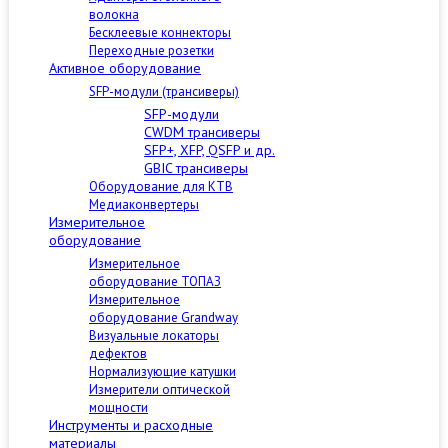
волокна
Бесклеевые коннекторы
Переходные розетки
Активное оборудование
SFP-модули (трансиверы)
SFP-модули
CWDM трансиверы
SFP+, XFP, QSFP и др.
GBIC трансиверы
Оборудование для КТВ
Медиаконвертеры
Измерительное
оборудование
Измерительное
оборудование ТОПАЗ
Измерительное
оборудование Grandway
Визуальные локаторы
дефектов
Нормализующие катушки
Измерители оптической
мощности
Инструменты и расходные
материалы