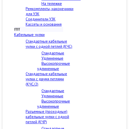
На тележке
Ремкомплекты, наконечники
для УЗК
Соединители УЗК
Кассеты и основания
ffff
Кабельные чулки
Стандартные кабельные
чулки c одной петлей (КЧС)
Стандартные
Удлиненные
Высокопрочные
удлиненные
Стандартные кабельные
чулки с двумя петлями
(КЧС/2)
Стандартные
Удлиненные
Высокопрочные
удлиненные
Разъемные (проходные)
кабельные чулки с одной
петлей (КЧР)
Стандартные