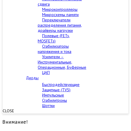
сдвига
Микроконтроллеры
Микросхемы памяти
Переключатели
распределения питания,
драйверы нагрузки
Полевые (FETs,
MOSFETs)
Стабилизаторы
напряжения и тока
Усилители –
Инструментальные,
Операционные, Буферные
ЦАП
Диоды
Быстродействующие
Защитные (TVS)
Импульсные
Стабилитроны
Шоттки
CLOSE
Внимание!