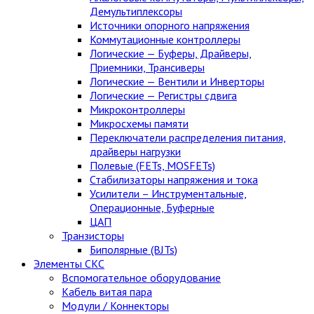
Демультиплексоры
Источники опорного напряжения
Коммутационные контроллеры
Логические — Буферы, Драйверы,
Приемники, Трансиверы
Логические — Вентили и Инверторы
Логические — Регистры сдвига
Микроконтроллеры
Микросхемы памяти
Переключатели распределения питания,
драйверы нагрузки
Полевые (FETs, MOSFETs)
Стабилизаторы напряжения и тока
Усилители – Инструментальные,
Операционные, Буферные
ЦАП
Транзисторы
Биполярные (BJTs)
Элементы СКС
Вспомогательное оборудование
Кабель витая пара
Модули / Коннекторы