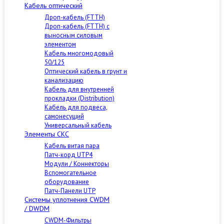
Кабель оптический
Дроп-кабель (FTTH)
Дроп-кабель (FTTH) с
выносным силовым
элементом
Кабель многомодовый
50/125
Оптический кабель в грунт и
канализацию
Кабель для внутренней
прокладки (Distribution)
Кабель для подвеса,
самонесущий
Универсальный кабель
Элементы СКС
Кабель витая пара
Патч-корд UTP4
Модули / Коннекторы
Вспомогательное
оборудование
Патч-Панели UTP
Cистемы уплотнения CWDM
/ DWDM
CWDM-Фильтры