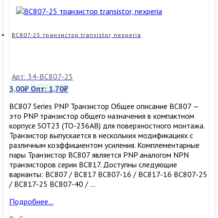
BC807-25 транзистор transistor, nexperia
Арт: 34-BC807-25
3,00
₽
Опт:
1,70
₽
BC807 Series PNP Транзистор Общее описание BC807 —
это PNP транзистор общего назначения в компактном
корпусе SOT23 (TO-236AB) для поверхностного монтажа.
Транзистор выпускается в нескольких модификациях с
различным коэффициентом усиления. Комплементарные
пары Транзистор BC807 является PNP аналогом NPN
транзисторов серии BC817. Доступны следующие
варианты: BC807 / BC817 BC807-16 / BC817-16 BC807-25
/ BC817-25 BC807-40 / …
BC807-
Подробнее…
25