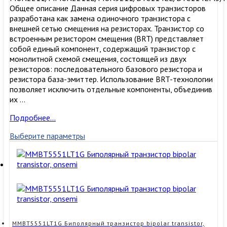
Общее описание Данная серия цифровых транзисторов
разработана как замена одиночного транзистора с
внешней сетью смещения на резисторах. Транзистор со
встроенным резистором смещения (BRT) представляет
собой единый компонент, содержащий транзистор с
монолитной схемой смещения, состоящей из двух
резисторов: последовательного базового резистора и
резистора база-эмиттер. Использование BRT-технологии
позволяет исключить отдельные компоненты, объединив
их …
MMUN2211LT1G
Подробнее…
Транзистор,
Выберите параметры
Digital
transistor,
onsemi
MMBT5551LT1G Биполярный транзистор bipolar transistor,