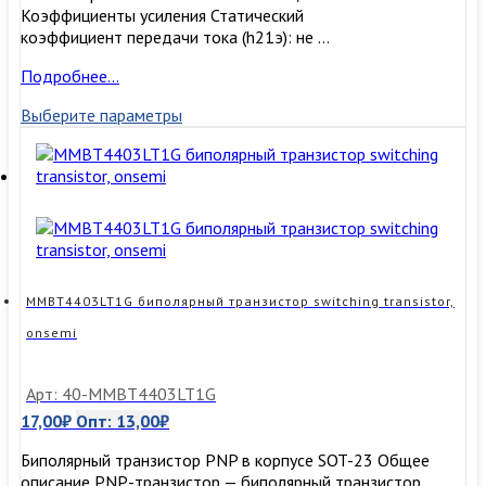
Коэффициенты усиления Статический
коэффициент передачи тока (h21э): не …
MMBT2907ALT1G
Подробнее…
биполярный
Выберите параметры
транзистор
Bipolar
Transistor,
onsemi
MMBT4403LT1G биполярный транзистор switching transistor,
onsemi
Арт: 40-MMBT4403LT1G
17,00
₽
Опт:
13,00
₽
Биполярный транзистор PNP в корпусе SOT-23 Общее
описание PNP-транзистор — биполярный транзистор