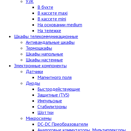
УЗК
В бухте
В кассете maxi
В кассете mini
На основании medium
На тележке
Шкафы телекоммуникационные
Антивандальные шкафы
Термошкафы
Шкафы напольные
Шкафы настенные
Электронные компоненты
Датчики
Магнитного поля
Диоды
Быстродействующие
Защитные (TVS)
Импульсные
Стабилитроны
Шоттки
Микросхемы
DC-DC Преобразователи
Аналоговые коммутаторы, Мультиплексоры,