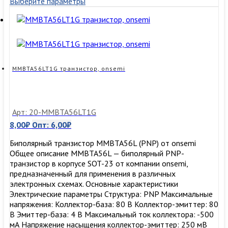
Выберите параметры
транзистор
transistor,
nexperia
MMBTA56LT1G транзистор, onsemi
Арт: 20-MMBTA56LT1G
8,00
₽
Опт:
6,00
₽
Биполярный транзистор MMBTA56L (PNP) от onsemi
Общее описание MMBTA56L — биполярный PNP-
транзистор в корпусе SOT-23 от компании onsemi,
предназначенный для применения в различных
электронных схемах. Основные характеристики
Электрические параметры Структура: PNP Максимальные
напряжения: Коллектор-база: 80 В Коллектор-эмиттер: 80
В Эмиттер-база: 4 В Максимальный ток коллектора: -500
мА Напряжение насыщения коллектор-эмиттер: 250 мВ