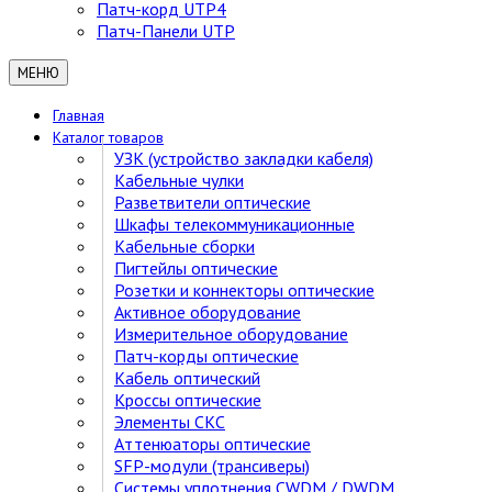
Патч-корд UTP4
Патч-Панели UTP
МЕНЮ
Главная
Каталог товаров
УЗК (устройство закладки кабеля)
Кабельные чулки
Разветвители оптические
Шкафы телекоммуникационные
Кабельные сборки
Пигтейлы оптические
Розетки и коннекторы оптические
Активное оборудование
Измерительное оборудование
Патч-корды оптические
Кабель оптический
Кроссы оптические
Элементы СКС
Аттенюаторы оптические
SFP-модули (трансиверы)
Cистемы уплотнения CWDM / DWDM