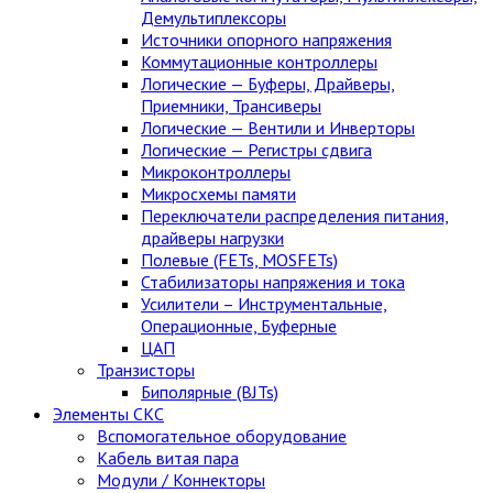
Демультиплексоры
Источники опорного напряжения
Коммутационные контроллеры
Логические — Буферы, Драйверы,
Приемники, Трансиверы
Логические — Вентили и Инверторы
Логические — Регистры сдвига
Микроконтроллеры
Микросхемы памяти
Переключатели распределения питания,
драйверы нагрузки
Полевые (FETs, MOSFETs)
Стабилизаторы напряжения и тока
Усилители – Инструментальные,
Операционные, Буферные
ЦАП
Транзисторы
Биполярные (BJTs)
Элементы СКС
Вспомогательное оборудование
Кабель витая пара
Модули / Коннекторы