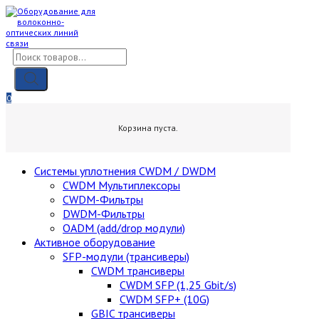
Skip
to
content
Поиск
товаров
0
0,00
₽
Корзина пуста.
Cистемы уплотнения CWDM / DWDM
CWDM Мультиплексоры
CWDM-Фильтры
DWDM-Фильтры
OADM (add/drop модули)
Активное оборудование
SFP-модули (трансиверы)
CWDM трансиверы
CWDM SFP (1,25 Gbit/s)
CWDM SFP+ (10G)
GBIC трансиверы