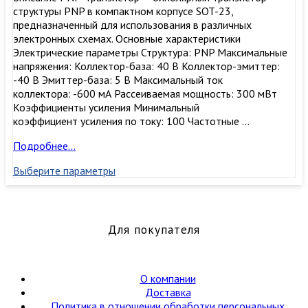
структуры PNP в компактном корпусе SOT-23,
предназначенный для использования в различных
электронных схемах. Основные характеристики
Электрические параметры Структура: PNP Максимальные
напряжения: Коллектор-база: 40 В Коллектор-эмиттер:
-40 В Эмиттер-база: 5 В Максимальный ток
коллектора: -600 мА Рассеиваемая мощность: 300 мВт
Коэффициенты усиления Минимальный
коэффициент усиления по току: 100 Частотные …
MMBT4403LT1G
Подробнее…
биполярный
Выберите параметры
транзистор
switching
transistor,
onsemi
Для покупателя
О компании
Доставка
Политика в отношении обработки персональных