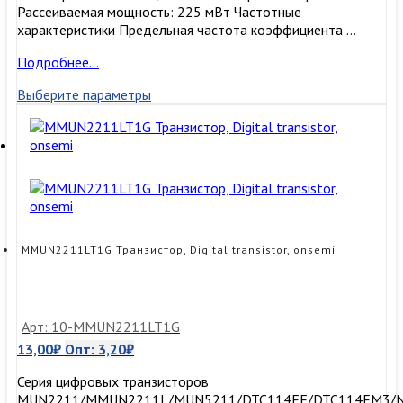
Рассеиваемая мощность: 225 мВт Частотные
характеристики Предельная частота коэффициента …
MMBTA56LT1G
Подробнее…
транзистор,
Выберите параметры
onsemi
MMUN2211LT1G Транзистор, Digital transistor, onsemi
Арт: 10-MMUN2211LT1G
13,00
₽
Опт:
3,20
₽
Серия цифровых транзисторов
MUN2211/MMUN2211L/MUN5211/DTC114EE/DTC114EM3/