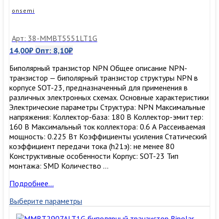
onsemi
Арт: 38-MMBT5551LT1G
14,00
₽
Опт:
8,10
₽
Биполярный транзистор NPN Общее описание NPN-
транзистор — биполярный транзистор структуры NPN в
корпусе SOT-23, предназначенный для применения в
различных электронных схемах. Основные характеристики
Электрические параметры Структура: NPN Максимальные
напряжения: Коллектор-база: 180 В Коллектор-эмиттер:
160 В Максимальный ток коллектора: 0.6 А Рассеиваемая
мощность: 0.225 Вт Коэффициенты усиления Статический
коэффициент передачи тока (h21э): не менее 80
Конструктивные особенности Корпус: SOT-23 Тип
монтажа: SMD Количество …
MMBT5551LT1G
Подробнее…
Биполярный
Выберите параметры
транзистор
bipolar