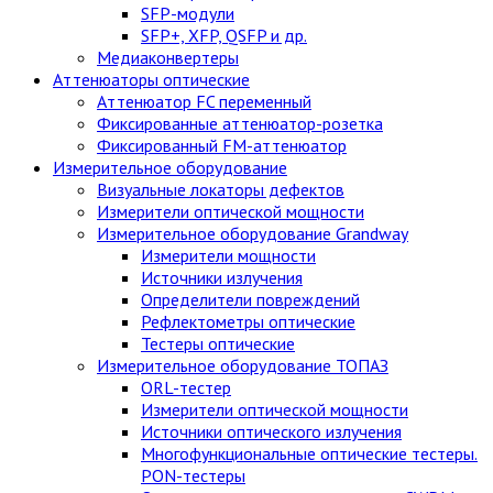
SFP-модули
SFP+, XFP, QSFP и др.
Медиаконвертеры
Аттенюаторы оптические
Аттенюатор FC переменный
Фиксированные аттенюатор-розетка
Фиксированный FM-аттенюатор
Измерительное оборудование
Визуальные локаторы дефектов
Измерители оптической мощности
Измерительное оборудование Grandway
Измерители мощности
Источники излучения
Определители повреждений
Рефлектометры оптические
Тестеры оптические
Измерительное оборудование ТОПАЗ
ORL-тестер
Измерители оптической мощности
Источники оптического излучения
Многофункциональные оптические тестеры.
PON-тестеры