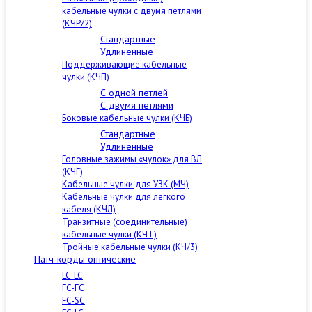
кабельные чулки с двумя петлями
(КЧР/2)
Стандартные
Удлиненные
Поддерживающие кабельные
чулки (КЧП)
С одной петлей
С двумя петлями
Боковые кабельные чулки (КЧБ)
Стандартные
Удлиненные
Головные зажимы «чулок» для ВЛ
(КЧГ)
Кабельные чулки для УЗК (МЧ)
Кабельные чулки для легкого
кабеля (КЧЛ)
Транзитные (соединительные)
кабельные чулки (КЧТ)
Тройные кабельные чулки (КЧ/3)
Патч-корды оптические
LC-LC
FC-FC
FC-SC