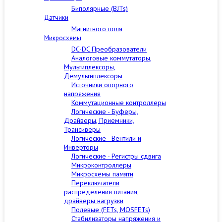
Биполярные (BJTs)
Датчики
Магнитного поля
Микросхемы
DC-DC Преобразователи
Аналоговые коммутаторы,
Мультиплексоры,
Демультиплексоры
Источники опорного
напряжения
Коммутационные контроллеры
Логические - Буферы,
Драйверы, Приемники,
Трансиверы
Логические - Вентили и
Инверторы
Логические - Регистры сдвига
Микроконтроллеры
Микросхемы памяти
Переключатели
распределения питания,
драйверы нагрузки
Полевые (FETs, MOSFETs)
Стабилизаторы напряжения и