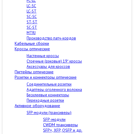
FC-LC
LC-SC
LC-ST
SC-SC
ST-ST
SC-ST
MTRJ
Производство патч-кордов
Кабельные сборки
Кроссы оптические
Настенные кроссы
Стоечные (рэковые) 19″ кроссы
Аксессуары для кроссов
Пигтейлы оптические
Розетки и коннекторы оптические
Соединительные розетки
Адаптеры оголенного волокна
Бесклеевые коннекторы
Переходные розетки
Активное оборудование
SFP-модули (трансиверы)
SFP-модули
CWDM трансиверы
SFP+, XFP, QSFP и др.