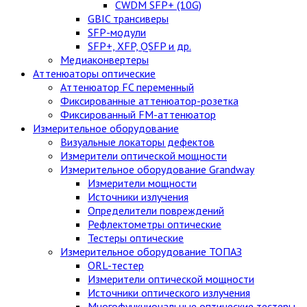
CWDM SFP+ (10G)
GBIC трансиверы
SFP-модули
SFP+, XFP, QSFP и др.
Медиаконвертеры
Аттенюаторы оптические
Аттенюатор FC переменный
Фиксированные аттенюатор-розетка
Фиксированный FM-аттенюатор
Измерительное оборудование
Визуальные локаторы дефектов
Измерители оптической мощности
Измерительное оборудование Grandway
Измерители мощности
Источники излучения
Определители повреждений
Рефлектометры оптические
Тестеры оптические
Измерительное оборудование ТОПАЗ
ORL-тестер
Измерители оптической мощности
Источники оптического излучения
Многофункциональные оптические тестеры.