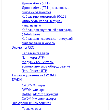
Дроп-кабель (FTTH)
Дроп-кабель (FTTH) с выносным
силовым элементом
Кабель многомодовый 50/125
Оптический кабель в грунт и
канализацию
Кабель для внутренней прокладки
(Distribution)
Кабель для подвеса, самонесущий
Универсальный кабель
Элементы СКС
Кабель витая пара
Патч-корд UTP4
Модули / Коннекторы
Вспомогательное оборудование
Патч-Панели UTP
Cистемы уплотнения CWDM /
DWDM
CWDM-Фильтры
DWDM-Фильтры
OADM (add/drop модули)
CWDM Мультиплексоры
Электронные компоненты
Транзисторы