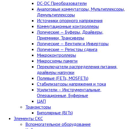
DC-DC Преобразователи
Аналоговые коммутаторы, Мультиплексоры,
Демультиплексоры
Источники опорного напряжения
Коммутационные контроллеры
Логические — Буферы, Драйверы,
Приемники, Трансиверы
Логические — Вентили и Инверторы
Логические — Регистры сдвига
Микроконтроллеры
Микросхемы памяти
Переключатели распределения питания,
драйверы нагрузки
Полевые (FETs, MOSFETs)
Стабилизаторы напряжения и тока
Усилители – Инструментальные,
Операционные, Буферные
ЦАП
Транзисторы
Биполярные (BJTs)
Элементы СКС
Вспомогательное оборудование