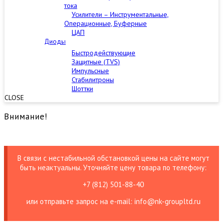
тока
Усилители – Инструментальные,
Операционные, Буферные
ЦАП
Диоды
Быстродействующие
Защитные (TVS)
Импульсные
Стабилитроны
Шоттки
CLOSE
Внимание!
В связи с нестабильной обстановкой цены на сайте могут
быть неактуальны. Уточняйте цену товара по телефону:
+7 (812) 501-88-40
или отправьте запрос на е-mail: info@nk-groupltd.ru