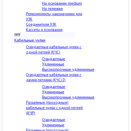
На основании medium
На тележке
Ремкомплекты, наконечники для
УЗК
Соединители УЗК
Кассеты и основания
ffff
Кабельные чулки
Стандартные кабельные чулки c
одной петлей (КЧС)
Стандартные
Удлиненные
Высокопрочные удлиненные
Стандартные кабельные чулки с
двумя петлями (КЧС/2)
Стандартные
Удлиненные
Высокопрочные удлиненные
Разъемные (проходные)
кабельные чулки с одной петлей
(КЧР)
Стандартные
Удлиненные
Разъемные (проходные)