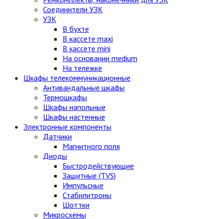
Соединители УЗК
УЗК
В бухте
В кассете maxi
В кассете mini
На основании medium
На тележке
Шкафы телекоммуникационные
Антивандальные шкафы
Термошкафы
Шкафы напольные
Шкафы настенные
Электронные компоненты
Датчики
Магнитного поля
Диоды
Быстродействующие
Защитные (TVS)
Импульсные
Стабилитроны
Шоттки
Микросхемы