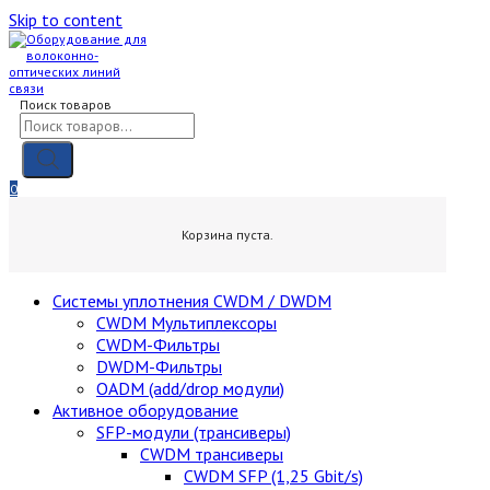
Skip to content
Поиск товаров
0
0,00
₽
Корзина пуста.
Cистемы уплотнения CWDM / DWDM
CWDM Мультиплексоры
CWDM-Фильтры
DWDM-Фильтры
OADM (add/drop модули)
Активное оборудование
SFP-модули (трансиверы)
CWDM трансиверы
CWDM SFP (1,25 Gbit/s)