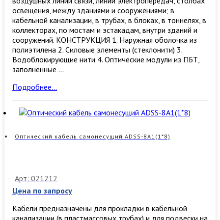
воздушных линий связи, линий электропередач, столбах
освещения, между зданиями и сооружениями; в
кабельной канализации, в трубах, в блоках, в тоннелях, в
коллекторах, по мостам и эстакадам, внутри зданий и
сооружений. КОНСТРУКЦИЯ 1. Наружная оболочка из
полиэтилена 2. Силовые элементы (стеклонити) 3.
Водоблокирующие нити 4. Оптические модули из ПБТ,
заполненные …
ОКСН
Подробнее…
24
G.652D
7кН
(самонесущий,
24
Оптический кабель самонесущий ADSS-8А1(1*8)
волокна,
7кН)
Арт: 021212
Цена по запросу
Кабели предназначены для прокладки в кабельной
канализации (в пластмассовых трубах) и для подвески на