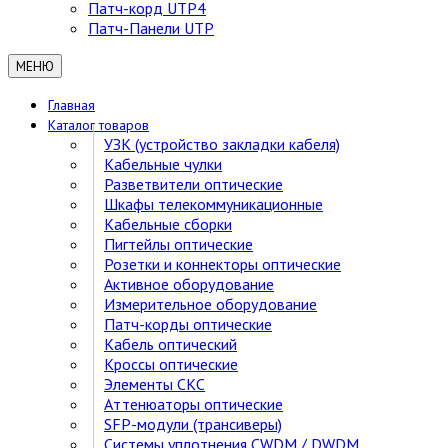
Патч-корд UTP4
Патч-Панели UTP
МЕНЮ
Главная
Каталог товаров
УЗК (устройство закладки кабеля)
Кабельные чулки
Разветвители оптические
Шкафы телекоммуникационные
Кабельные сборки
Пигтейлы оптические
Розетки и коннекторы оптические
Активное оборудование
Измерительное оборудование
Патч-корды оптические
Кабель оптический
Кроссы оптические
Элементы СКС
Аттенюаторы оптические
SFP-модули (трансиверы)
Cистемы уплотнения CWDM / DWDM