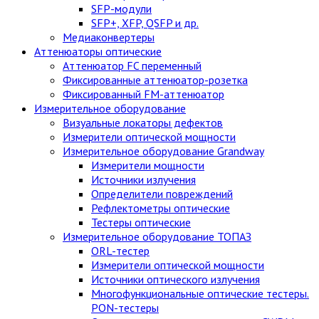
SFP-модули
SFP+, XFP, QSFP и др.
Медиаконвертеры
Аттенюаторы оптические
Аттенюатор FC переменный
Фиксированные аттенюатор-розетка
Фиксированный FM-аттенюатор
Измерительное оборудование
Визуальные локаторы дефектов
Измерители оптической мощности
Измерительное оборудование Grandway
Измерители мощности
Источники излучения
Определители повреждений
Рефлектометры оптические
Тестеры оптические
Измерительное оборудование ТОПАЗ
ORL-тестер
Измерители оптической мощности
Источники оптического излучения
Многофункциональные оптические тестеры.
PON-тестеры