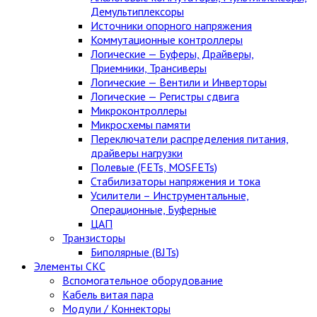
Демультиплексоры
Источники опорного напряжения
Коммутационные контроллеры
Логические — Буферы, Драйверы,
Приемники, Трансиверы
Логические — Вентили и Инверторы
Логические — Регистры сдвига
Микроконтроллеры
Микросхемы памяти
Переключатели распределения питания,
драйверы нагрузки
Полевые (FETs, MOSFETs)
Стабилизаторы напряжения и тока
Усилители – Инструментальные,
Операционные, Буферные
ЦАП
Транзисторы
Биполярные (BJTs)
Элементы СКС
Вспомогательное оборудование
Кабель витая пара
Модули / Коннекторы