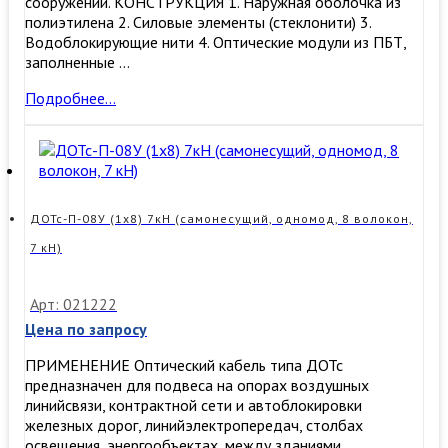
сооружений. КОНСТРУКЦИЯ 1. Наружная оболочка из
полиэтилена 2. Силовые элементы (стеклонити) 3.
Водоблокирующие нити 4. Оптические модули из ПБТ,
заполненные …
ОКСН
Подробнее…
08
G.652D
7кН
(самонесущий,
8
волокон,
ДОТс-П-08У (1х8) 7кН (самонесущий, одномод, 8 волокон,
7кН)
7 кН)
Арт: 021222
Цена по запросу
ПРИМЕНЕНИЕ Оптический кабель типа ДОТс
предназначен для подвеса на опорах воздушных
линийсвязи, контрактной сети и автоблокировки
железных дорог, линийэлектропередач, столбах
освещения, энергообъектах, между зданиями