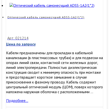
G657.А1
0,8кН
(плоский
подвесной,
Оптический кабель самонесущий ADSS-1А2(1*2)
1
волокно,
0,8кН)
Арт: 021214
Цена по запросу
Кабели предназначены для прокладки в кабельной
канализации (в пластмассовых трубах) и для подвески на
опорах линий связи, контактной сети железных дорог,
линий электропередачи. Полностью диэлектрическая
конструкция сводит к минимуму опасность при монтаже
и предотвращает короткое замыкание в случае
прикосновения к фазному проводу. Кабель содержит
центральный оптический модуль (ЦОМ), поверх которого
наложена наружная оболочка с расположенными …
Оптический
Подробнее…
кабель