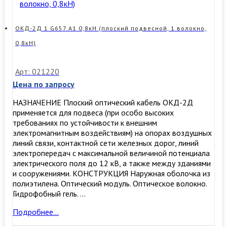
волокна,
0,8кН)
ОКД-2Д 1 G657.А1 0,8кН (плоский подвесной, 1 волокно,
0,8кН)
Арт: 021220
Цена по запросу
НАЗНАЧЕНИЕ Плоский оптический кабель ОКД-2Д
применяется для подвеса (при особо высоких
требованиях по устойчивости к внешним
электромагнитным воздействиям) на опорах воздушных
линий связи, контактной сети железных дорог, линий
электропередач с максимальной величиной потенциала
электрического поля до 12 кВ, а также между зданиями
и сооружениями. КОНСТРУКЦИЯ Наружная оболочка из
полиэтилена. Оптический модуль. Оптическое волокно.
Гидрофобный гель. …
ОКД-2Д
Подробнее…
1