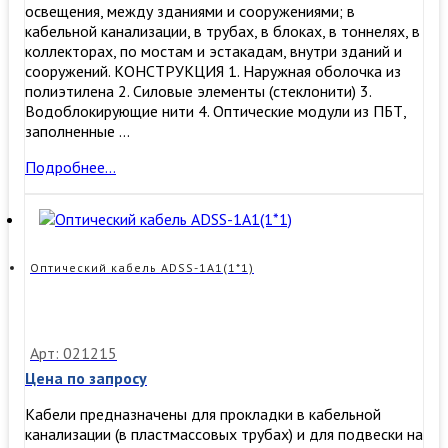
освещения, между зданиями и сооружениями; в
кабельной канализации, в трубах, в блоках, в тоннелях, в
коллекторах, по мостам и эстакадам, внутри зданий и
сооружений. КОНСТРУКЦИЯ 1. Наружная оболочка из
полиэтилена 2. Силовые элементы (стеклонити) 3.
Водоблокирующие нити 4. Оптические модули из ПБТ,
заполненные …
ОКСН
Подробнее…
16
G.652D
7кН
(самонесущий,
16
Оптический кабель ADSS-1А1(1*1)
волокон,
7кН)
Арт: 021215
Цена по запросу
Кабели предназначены для прокладки в кабельной
канализации (в пластмассовых трубах) и для подвески на