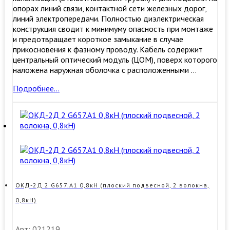
опорах линий связи, контактной сети железных дорог,
линий электропередачи. Полностью диэлектрическая
конструкция сводит к минимуму опасность при монтаже
и предотвращает короткое замыкание в случае
прикосновения к фазному проводу. Кабель содержит
центральный оптический модуль (ЦОМ), поверх которого
наложена наружная оболочка с расположенными …
Оптический
Подробнее…
кабель
самонесущий
ADSS-
8А1(1*8)
ОКД-2Д 2 G657.А1 0,8кН (плоский подвесной, 2 волокна,
0,8кН)
Арт: 021219