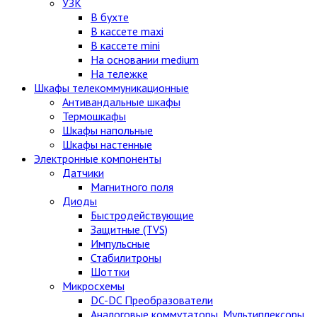
УЗК
В бухте
В кассете maxi
В кассете mini
На основании medium
На тележке
Шкафы телекоммуникационные
Антивандальные шкафы
Термошкафы
Шкафы напольные
Шкафы настенные
Электронные компоненты
Датчики
Магнитного поля
Диоды
Быстродействующие
Защитные (TVS)
Импульсные
Стабилитроны
Шоттки
Микросхемы
DC-DC Преобразователи
Аналоговые коммутаторы, Мультиплексоры,