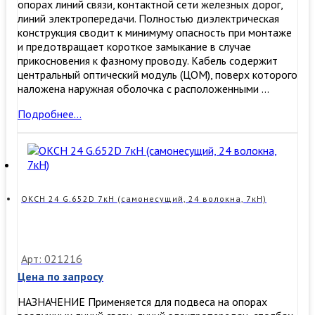
опорах линий связи, контактной сети железных дорог,
линий электропередачи. Полностью диэлектрическая
конструкция сводит к минимуму опасность при монтаже
и предотвращает короткое замыкание в случае
прикосновения к фазному проводу. Кабель содержит
центральный оптический модуль (ЦОМ), поверх которого
наложена наружная оболочка с расположенными …
Оптический
Подробнее…
кабель
ADSS-
1А1(1*1)
ОКСН 24 G.652D 7кН (самонесущий, 24 волокна, 7кН)
Арт: 021216
Цена по запросу
НАЗНАЧЕНИЕ Применяется для подвеса на опорах