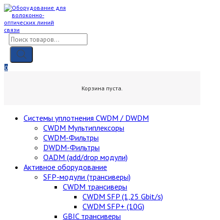
Skip
to
content
Поиск
товаров
0
0,00
₽
Корзина пуста.
Cистемы уплотнения CWDM / DWDM
CWDM Мультиплексоры
CWDM-Фильтры
DWDM-Фильтры
OADM (add/drop модули)
Активное оборудование
SFP-модули (трансиверы)
CWDM трансиверы
CWDM SFP (1,25 Gbit/s)
CWDM SFP+ (10G)
GBIC трансиверы