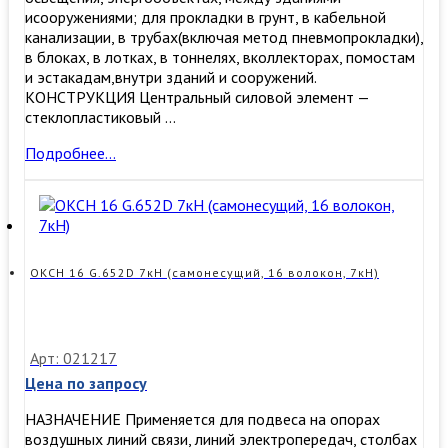
исооружениями; для прокладки в грунт, в кабельной
канализации, в трубах(включая метод пневмопрокладки),
в блоках, в лотках, в тоннелях, вколлекторах, помостам
и эстакадам,внутри зданий и сооружений.
КОНСТРУКЦИЯ Центральный силовой элемент —
стеклопластиковый …
ДОТс-
Подробнее…
П-08У
(1х8)
7кН
(самонесущий,
одномод,
8
ОКСН 16 G.652D 7кН (самонесущий, 16 волокон, 7кН)
волокон,
7
кН)
Арт: 021217
Цена по запросу
НАЗНАЧЕНИЕ Применяется для подвеса на опорах
воздушных линий связи, линий электропередач, столбах