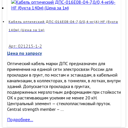
ADSS-
12А1(1*12)
Кабель оптический ДПС-016Е08-04-7,0/0,4-нг(А)-HF (бухта
140м) (Цена за 1м)
Арт: 021215-1-2
Цена по запросу
Оптический кабель марки ДПС предназначен для
применения на единой сети электросвязи России для
прокладки в грунт, по мостам и эстакадам, в кабельной
канализации, в коллекторах, в тоннелях, в лотках, внутри
зданий. Допускается прокладка в грунтах,
подверженных мерзлотным деформациям при стойкости
ОК к растягивающим усилиям не менее 20 кН.
Центральный элемент — стеклопластиковый пруток.
Central strength member – …
Кабель
Подробнее…
оптический