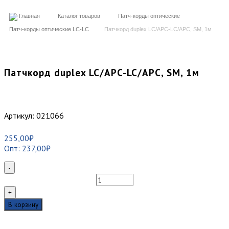
Главная
Каталог товаров
Патч-корды оптические
Патч-корды оптические LC-LC
Патчкорд duplex LC/APC-LC/APC, SM, 1м
Патчкорд duplex LC/APC-LC/APC, SM, 1м
Артикул:
021066
255,00
₽
Опт:
237,00
₽
-
Количество
товара
+
Патчкорд
В корзину
duplex
LC/APC-