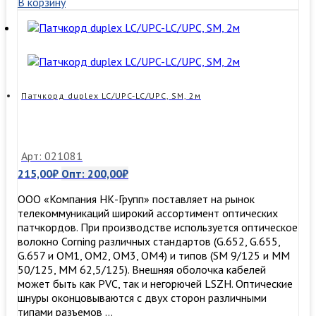
В корзину
LC/UPC-
LC/UPC,
SM,
10м
Патчкорд duplex LC/UPC-LC/UPC, SM, 2м
Арт: 021081
215,00
₽
Опт:
200,00
₽
ООО «Компания НК-Групп» поставляет на рынок
телекоммуникаций широкий ассортимент оптических
патчкордов. При производстве используется оптическое
волокно Corning различных стандартов (G.652, G.655,
G.657 и OM1, OM2, OM3, ОМ4) и типов (SM 9/125 и MM
50/125, MM 62,5/125). Внешняя оболочка кабелей
может быть как PVC, так и негорючей LSZH. Оптические
шнуры оконцовываются с двух сторон различными
типами разъемов …