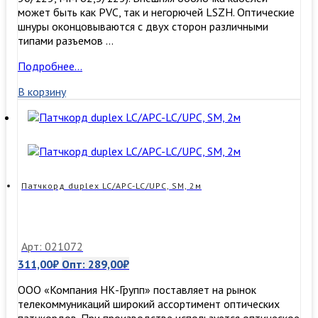
может быть как PVC, так и негорючей LSZH. Оптические
шнуры оконцовываются с двух сторон различными
типами разъемов …
Патчкорд
Подробнее…
duplex
В корзину
LC/UPC-
LC/UPC,
SM,
1,5м
Патчкорд duplex LC/APC-LC/UPC, SM, 2м
Арт: 021072
311,00
₽
Опт:
289,00
₽
ООО «Компания НК-Групп» поставляет на рынок
телекоммуникаций широкий ассортимент оптических