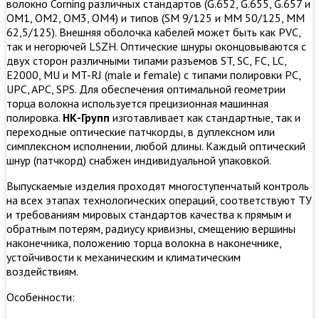
волокно Corning различных стандартов (G.652, G.655, G.657 и
OM1, OM2, OM3, ОМ4) и типов (SM 9/125 и MM 50/125, MM
62,5/125). Внешняя оболочка кабелей может быть как PVC,
так и негорючей LSZH. Оптические шнуры оконцовываются с
двух сторон различными типами разъемов ST, SC, FC, LC,
E2000, MU и MT-RJ (male и female) с типами полировки PC,
UPC, APC, SPS. Для обеспечения оптимальной геометрии
торца волокна используется прецизионная машинная
полировка.
НК-Групп
изготавливает как стандартные, так и
переходные оптические патчкорды, в дуплексном или
симплексном исполнении, любой длины. Каждый оптический
шнур (патчкорд) снабжен индивидуальной упаковкой.
Выпускаемые изделия проходят многоступенчатый контроль
на всех этапах технологических операций, соответствуют ТУ
и требованиям мировых стандартов качества к прямым и
обратным потерям, радиусу кривизны, смещению вершины
наконечника, положению торца волокна в наконечнике,
устойчивости к механическим и климатическим
воздействиям.
Особенности: