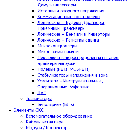
Демультиплексоры
Источники опорного напряжения
Коммутационные контроллеры
Логические — Буферы, Драйверы,
Приемники, Трансиверы
Логические — Вентили и Инверторы
Логические — Регистры сдвига
Микроконтроллеры
Микросхемы памяти
Переключатели распределения питания,
драйверы нагрузки
Полевые (FETs, MOSFETs)
Стабилизаторы напряжения и тока
Усилители – Инструментальные,
Операционные, Буферные
ЦАП
Транзисторы
Биполярные (BJTs)
Элементы СКС
Вспомогательное оборудование
Кабель витая пара
Модули / Коннекторы