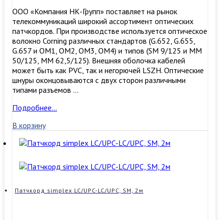
ООО «Компания НК-Групп» поставляет на рынок
телекоммуникаций широкий ассортимент оптических
патчкордов. При производстве используется оптическое
волокно Corning различных стандартов (G.652, G.655,
G.657 и OM1, OM2, OM3, ОМ4) и типов (SM 9/125 и MM
50/125, MM 62,5/125). Внешняя оболочка кабелей
может быть как PVC, так и негорючей LSZH. Оптические
шнуры оконцовываются с двух сторон различными
типами разъемов …
Патчкорд
Подробнее…
simplex
В корзину
LC/UPC-
LC/UPC,
SM,
1м
Патчкорд simplex LC/UPC-LC/UPC, SM, 2м