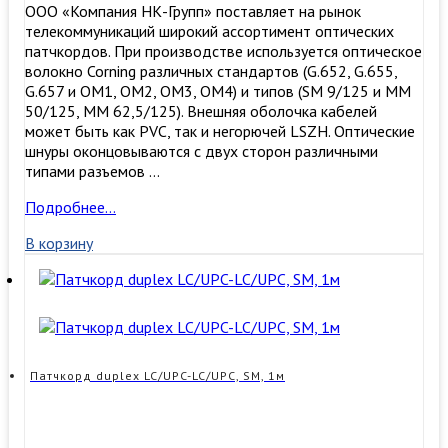
ООО «Компания НК-Групп» поставляет на рынок
телекоммуникаций широкий ассортимент оптических
патчкордов. При производстве используется оптическое
волокно Corning различных стандартов (G.652, G.655,
G.657 и OM1, OM2, OM3, ОМ4) и типов (SM 9/125 и MM
50/125, MM 62,5/125). Внешняя оболочка кабелей
может быть как PVC, так и негорючей LSZH. Оптические
шнуры оконцовываются с двух сторон различными
типами разъемов …
Патчкорд
Подробнее…
simplex
В корзину
LC/UPC-
LC/UPC,
SM,
10м
Патчкорд duplex LC/UPC-LC/UPC, SM, 1м