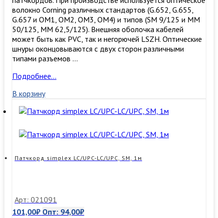
патчкордов. При производстве используется оптическое
волокно Corning различных стандартов (G.652, G.655,
G.657 и OM1, OM2, OM3, ОМ4) и типов (SM 9/125 и MM
50/125, MM 62,5/125). Внешняя оболочка кабелей
может быть как PVC, так и негорючей LSZH. Оптические
шнуры оконцовываются с двух сторон различными
типами разъемов …
Патчкорд
Подробнее…
duplex
В корзину
LC/APC-
LC/UPC,
SM,
2м
Патчкорд simplex LC/UPC-LC/UPC, SM, 1м
Арт: 021091
101,00
₽
Опт:
94,00
₽