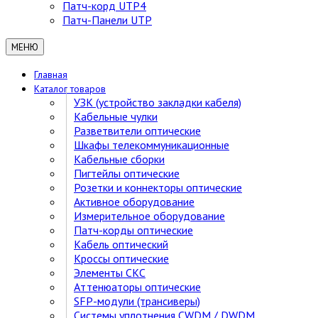
Патч-корд UTP4
Патч-Панели UTP
МЕНЮ
Главная
Каталог товаров
УЗК (устройство закладки кабеля)
Кабельные чулки
Разветвители оптические
Шкафы телекоммуникационные
Кабельные сборки
Пигтейлы оптические
Розетки и коннекторы оптические
Активное оборудование
Измерительное оборудование
Патч-корды оптические
Кабель оптический
Кроссы оптические
Элементы СКС
Аттенюаторы оптические
SFP-модули (трансиверы)
Cистемы уплотнения CWDM / DWDM