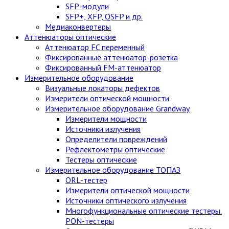
SFP-модули
SFP+, XFP, QSFP и др.
Медиаконвертеры
Аттенюаторы оптические
Аттенюатор FC переменный
Фиксированные аттенюатор-розетка
Фиксированный FM-аттенюатор
Измерительное оборудование
Визуальные локаторы дефектов
Измерители оптической мощности
Измерительное оборудование Grandway
Измерители мощности
Источники излучения
Определители повреждений
Рефлектометры оптические
Тестеры оптические
Измерительное оборудование ТОПАЗ
ORL-тестер
Измерители оптической мощности
Источники оптического излучения
Многофункциональные оптические тестеры.
PON-тестеры