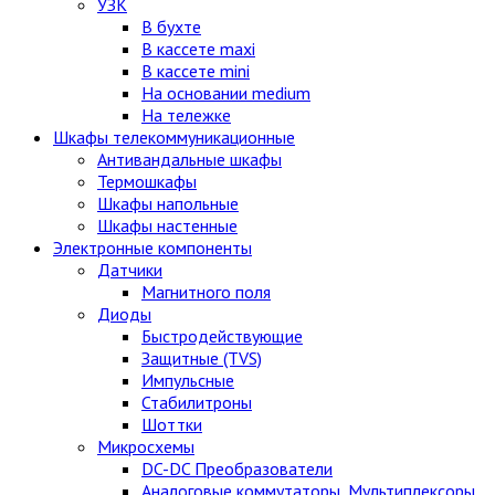
УЗК
В бухте
В кассете maxi
В кассете mini
На основании medium
На тележке
Шкафы телекоммуникационные
Антивандальные шкафы
Термошкафы
Шкафы напольные
Шкафы настенные
Электронные компоненты
Датчики
Магнитного поля
Диоды
Быстродействующие
Защитные (TVS)
Импульсные
Стабилитроны
Шоттки
Микросхемы
DC-DC Преобразователи
Аналоговые коммутаторы, Мультиплексоры,