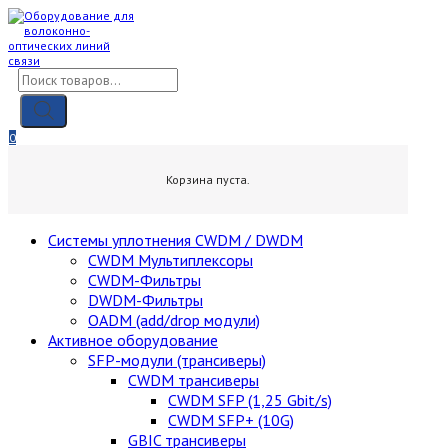
Skip
to
content
Поиск
товаров
0
0,00
₽
Корзина пуста.
Cистемы уплотнения CWDM / DWDM
CWDM Мультиплексоры
CWDM-Фильтры
DWDM-Фильтры
OADM (add/drop модули)
Активное оборудование
SFP-модули (трансиверы)
CWDM трансиверы
CWDM SFP (1,25 Gbit/s)
CWDM SFP+ (10G)
GBIC трансиверы