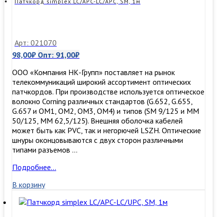
Патчкорд simplex LC/APC-LC/APC, SM, 1м
Арт: 021070
98,00
₽
Опт:
91,00
₽
ООО «Компания НК-Групп» поставляет на рынок
телекоммуникаций широкий ассортимент оптических
патчкордов. При производстве используется оптическое
волокно Corning различных стандартов (G.652, G.655,
G.657 и OM1, OM2, OM3, ОМ4) и типов (SM 9/125 и MM
50/125, MM 62,5/125). Внешняя оболочка кабелей
может быть как PVC, так и негорючей LSZH. Оптические
шнуры оконцовываются с двух сторон различными
типами разъемов …
Патчкорд
Подробнее…
simplex
В корзину
LC/APC-
LC/APC,
SM,
1м