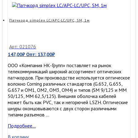
Патчкорд simplex LC/APC-LC/UPC, SM, 1м
Арт: 021076
147,00
₽
Опт:
137,00
₽
ООО «Компания НК-Групп» поставляет на рынок
телекоммуникаций широкий ассортимент оптических
патчкордов. При производстве используется оптическое
волокно Corning различных стандартов (G.652, G.655,
G.657 и OM1, OM2, OM3, ОМ4) и типов (SM 9/125 и MM
50/125, MM 62,5/125). Внешняя оболочка кабелей
может быть как PVC, так и негорючей LSZH. Оптические
шнуры оконцовываются с двух сторон различными
типами разъемов …
Патчкорд
Подробнее…
simplex
В корзину
LC/APC-