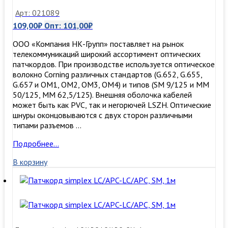
Арт: 021089
109,00
₽
Опт:
101,00
₽
ООО «Компания НК-Групп» поставляет на рынок
телекоммуникаций широкий ассортимент оптических
патчкордов. При производстве используется оптическое
волокно Corning различных стандартов (G.652, G.655,
G.657 и OM1, OM2, OM3, ОМ4) и типов (SM 9/125 и MM
50/125, MM 62,5/125). Внешняя оболочка кабелей
может быть как PVC, так и негорючей LSZH. Оптические
шнуры оконцовываются с двух сторон различными
типами разъемов …
Патчкорд
Подробнее…
simplex
В корзину
LC/UPC-
LC/UPC,
SM,
2м