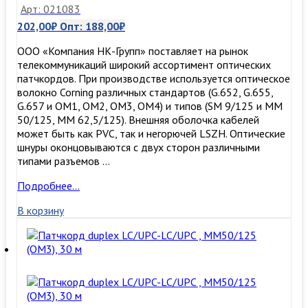
Арт: 021083
202,00
₽
Опт:
188,00
₽
ООО «Компания НК-Групп» поставляет на рынок
телекоммуникаций широкий ассортимент оптических
патчкордов. При производстве используется оптическое
волокно Corning различных стандартов (G.652, G.655,
G.657 и OM1, OM2, OM3, ОМ4) и типов (SM 9/125 и MM
50/125, MM 62,5/125). Внешняя оболочка кабелей
может быть как PVC, так и негорючей LSZH. Оптические
шнуры оконцовываются с двух сторон различными
типами разъемов …
Патчкорд
Подробнее…
duplex
В корзину
LC/UPC-
LC/UPC,
SM,
1м