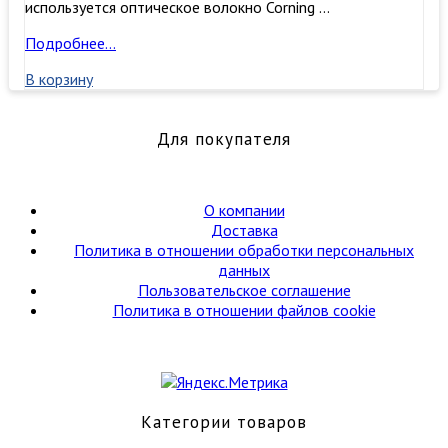
используется оптическое волокно Corning …
Патчкорд
Подробнее…
duplex
В корзину
LC/UPC-
LC/UPC
,
Для покупателя
MM50/125
(ОМ3),
20
м
О компании
Доставка
Политика в отношении обработки персональных
данных
Пользовательское соглашение
Политика в отношении файлов cookie
Категории товаров