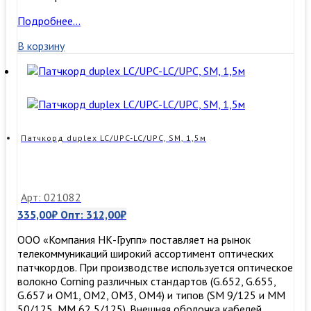
Патчкорд
Подробнее…
duplex
В корзину
LC/UPC-
LC/UPC,
SM,
2м
Патчкорд duplex LC/UPC-LC/UPC, SM, 1,5м
Арт: 021082
335,00
₽
Опт:
312,00
₽
ООО «Компания НК-Групп» поставляет на рынок
телекоммуникаций широкий ассортимент оптических
патчкордов. При производстве используется оптическое
волокно Corning различных стандартов (G.652, G.655,
G.657 и OM1, OM2, OM3, ОМ4) и типов (SM 9/125 и MM
50/125, MM 62,5/125). Внешняя оболочка кабелей