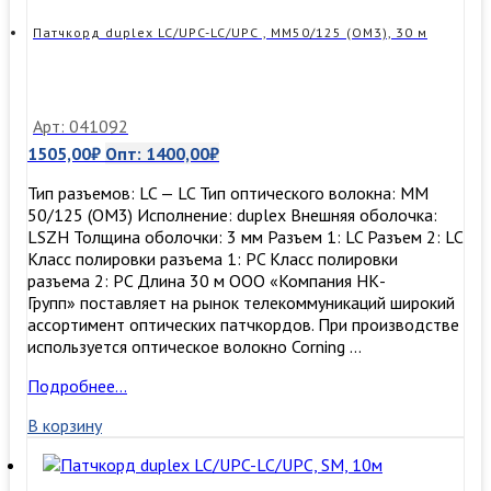
Патчкорд duplex LC/UPC-LC/UPC , MM50/125 (ОМ3), 30 м
Арт: 041092
1505,00
₽
Опт:
1400,00
₽
Тип разъемов: LC — LC Тип оптического волокна: MM
50/125 (ОМ3) Исполнение: duplex Внешняя оболочка:
LSZH Толщина оболочки: 3 мм Разъем 1: LC Разъем 2: LC
Класс полировки разъема 1: PC Класс полировки
разъема 2: PC Длина 30 м ООО «Компания НК-
Групп» поставляет на рынок телекоммуникаций широкий
ассортимент оптических патчкордов. При производстве
используется оптическое волокно Corning …
Патчкорд
Подробнее…
duplex
В корзину
LC/UPC-
LC/UPC
,