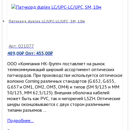
MM50/125
(ОМ3),
30
м
Патчкорд duplex LC/UPC-LC/UPC, SM, 10м
Арт: 021077
489,00
₽
Опт:
455,00
₽
ООО «Компания НК-Групп» поставляет на рынок
телекоммуникаций широкий ассортимент оптических
патчкордов. При производстве используется оптическое
волокно Corning различных стандартов (G.652, G.655,
G.657 и OM1, OM2, OM3, ОМ4) и типов (SM 9/125 и MM
50/125, MM 62,5/125). Внешняя оболочка кабелей
может быть как PVC, так и негорючей LSZH. Оптические
шнуры оконцовываются с двух сторон различными
типами разъемов …
Патчкорд
Подробнее…
duplex