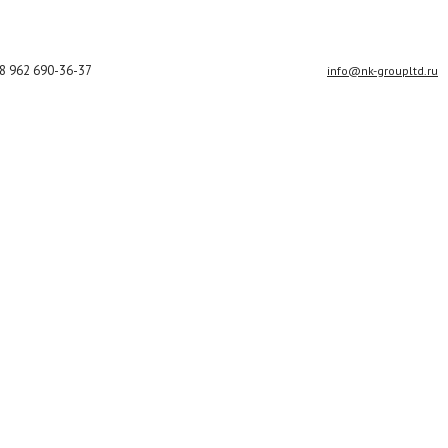
8 962 690-36-37
info@nk-groupltd.ru