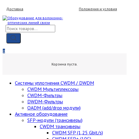
Skip
Доставка
Положения и условия
to
content
Поиск
товаров
Мой аккаунт
Вход / Регистрация
0
0,00
₽
Корзина пуста.
Cистемы уплотнения CWDM / DWDM
CWDM Мультиплексоры
CWDM-Фильтры
DWDM-Фильтры
OADM (add/drop модули)
Активное оборудование
SFP-модули (трансиверы)
CWDM трансиверы
CWDM SFP (1,25 Gbit/s)
CWDM SFP+ (10G)