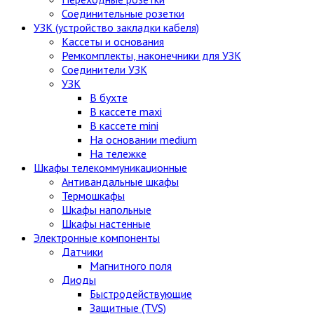
Соединительные розетки
УЗК (устройство закладки кабеля)
Кассеты и основания
Ремкомплекты, наконечники для УЗК
Соединители УЗК
УЗК
В бухте
В кассете maxi
В кассете mini
На основании medium
На тележке
Шкафы телекоммуникационные
Антивандальные шкафы
Термошкафы
Шкафы напольные
Шкафы настенные
Электронные компоненты
Датчики
Магнитного поля
Диоды
Быстродействующие
Защитные (TVS)