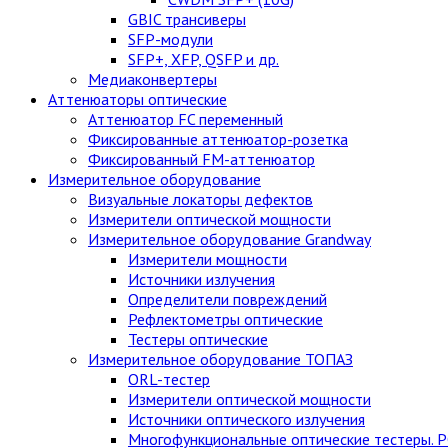
GBIC трансиверы
SFP-модули
SFP+, XFP, QSFP и др.
Медиаконвертеры
Аттенюаторы оптические
Аттенюатор FC переменный
Фиксированные аттенюатор-розетка
Фиксированный FM-аттенюатор
Измерительное оборудование
Визуальные локаторы дефектов
Измерители оптической мощности
Измерительное оборудование Grandway
Измерители мощности
Источники излучения
Определители повреждений
Рефлектометры оптические
Тестеры оптические
Измерительное оборудование ТОПАЗ
ORL-тестер
Измерители оптической мощности
Источники оптического излучения
Многофункциональные оптические тестеры. 