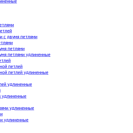
линенные
етлями
етлей
 с двумя петлями
етлями
умя петлями
вумя петлями удлиненные
етлей
ной петлей
дной петлей удлиненные
лей удлиненные
й
й удлиненные
лями удлиненные
ми
ми удлиненные