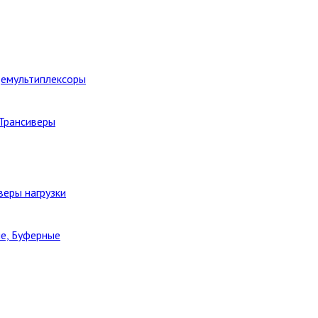
Демультиплексоры
 Трансиверы
веры нагрузки
е, Буферные