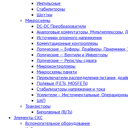
Импульсные
Стабилитроны
Шоттки
Микросхемы
DC-DC Преобразователи
Аналоговые коммутаторы, Мультиплексоры, 
Источники опорного напряжения
Коммутационные контроллеры
Логические — Буферы, Драйверы, Приемники,
Логические — Вентили и Инверторы
Логические — Регистры сдвига
Микроконтроллеры
Микросхемы памяти
Переключатели распределения питания, драй
Полевые (FETs, MOSFETs)
Стабилизаторы напряжения и тока
Усилители – Инструментальные, Операционны
ЦАП
Транзисторы
Биполярные (BJTs)
Элементы СКС
Вспомогательное оборудование