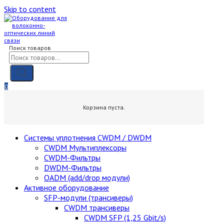
Skip to content
Поиск товаров
0
0,00
₽
Корзина пуста.
Cистемы уплотнения CWDM / DWDM
CWDM Мультиплексоры
CWDM-Фильтры
DWDM-Фильтры
OADM (add/drop модули)
Активное оборудование
SFP-модули (трансиверы)
CWDM трансиверы
CWDM SFP (1,25 Gbit/s)