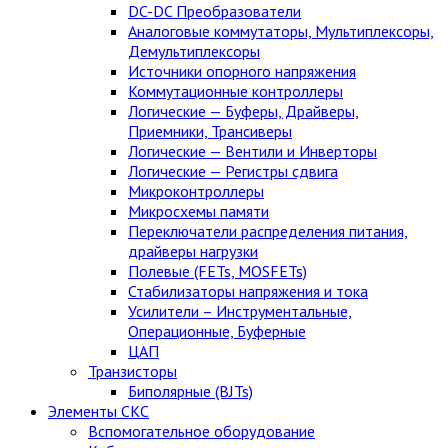
DC-DC Преобразователи
Аналоговые коммутаторы, Мультиплексоры,
Демультиплексоры
Источники опорного напряжения
Коммутационные контроллеры
Логические — Буферы, Драйверы,
Приемники, Трансиверы
Логические — Вентили и Инверторы
Логические — Регистры сдвига
Микроконтроллеры
Микросхемы памяти
Переключатели распределения питания,
драйверы нагрузки
Полевые (FETs, MOSFETs)
Стабилизаторы напряжения и тока
Усилители – Инструментальные,
Операционные, Буферные
ЦАП
Транзисторы
Биполярные (BJTs)
Элементы СКС
Вспомогательное оборудование