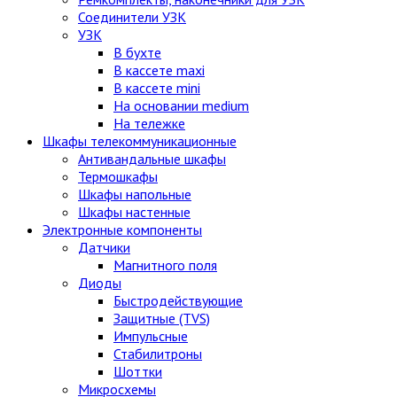
Соединители УЗК
УЗК
В бухте
В кассете maxi
В кассете mini
На основании medium
На тележке
Шкафы телекоммуникационные
Антивандальные шкафы
Термошкафы
Шкафы напольные
Шкафы настенные
Электронные компоненты
Датчики
Магнитного поля
Диоды
Быстродействующие
Защитные (TVS)
Импульсные
Стабилитроны
Шоттки
Микросхемы