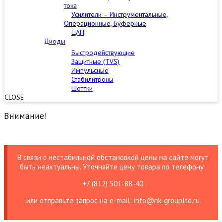
тока
Усилители – Инструментальные,
Операционные, Буферные
ЦАП
Диоды
Быстродействующие
Защитные (TVS)
Импульсные
Стабилитроны
Шоттки
CLOSE
Внимание!
В связи с нестабильной обстановкой цены на сайте могут
быть неактуальны. Уточняйте цену товара по телефону:
+7 (812) 501-88-40
или отправьте запрос на е-mail: info@nk-groupltd.ru