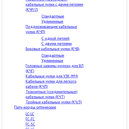
кабельные чулки с двумя петлями
(КЧР/2)
Стандартные
Удлиненные
Поддерживающие кабельные
чулки (КЧП)
С одной петлей
С двумя петлями
Боковые кабельные чулки (КЧБ)
Стандартные
Удлиненные
Головные зажимы «чулок» для ВЛ
(КЧГ)
Кабельные чулки для УЗК (МЧ)
Кабельные чулки для легкого
кабеля (КЧЛ)
Транзитные (соединительные)
кабельные чулки (КЧТ)
Тройные кабельные чулки (КЧ/3)
Патч-корды оптические
LC-LC
FC-FC
FC-SC