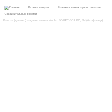
Главная
Каталог товаров
Розетки и коннекторы оптические
Соединительные розетки
Розетка (адаптер) соединительная simplex SC/UPC-SC/UPC, SM (без фланца)