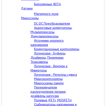
Биполярные (BJTs)
Датчики
Магнитного поля
Микросхемы
DC-DC Преобразователи
Аналоговые коммутаторы,
Мультиплексоры,
Демультиплексоры
Источники опорного
напряжения
Коммутационные контроллеры
Логические - Буферы,
Драйверы, Приемники,
Трансиверы
Логические - Вентили и
Инверторы
Логические - Регистры сдвига
Микроконтроллеры
Микросхемы памяти
Переключатели
распределения питания,
драйверы нагрузки
Полевые (FETs, MOSFETs)
Стабилизаторы напряжения и