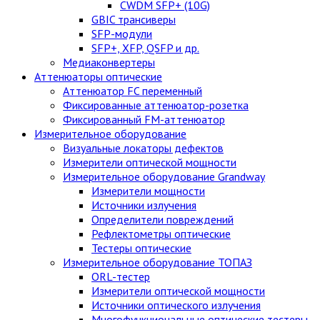
CWDM SFP+ (10G)
GBIC трансиверы
SFP-модули
SFP+, XFP, QSFP и др.
Медиаконвертеры
Аттенюаторы оптические
Аттенюатор FC переменный
Фиксированные аттенюатор-розетка
Фиксированный FM-аттенюатор
Измерительное оборудование
Визуальные локаторы дефектов
Измерители оптической мощности
Измерительное оборудование Grandway
Измерители мощности
Источники излучения
Определители повреждений
Рефлектометры оптические
Тестеры оптические
Измерительное оборудование ТОПАЗ
ORL-тестер
Измерители оптической мощности
Источники оптического излучения
Многофункциональные оптические тестеры.