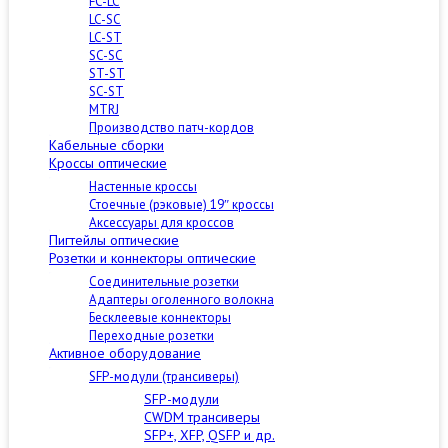
FC-LC
LC-SC
LC-ST
SC-SC
ST-ST
SC-ST
MTRJ
Производство патч-кордов
Кабельные сборки
Кроссы оптические
Настенные кроссы
Стоечные (рэковые) 19″ кроссы
Аксессуары для кроссов
Пигтейлы оптические
Розетки и коннекторы оптические
Соединительные розетки
Адаптеры оголенного волокна
Бесклеевые коннекторы
Переходные розетки
Активное оборудование
SFP-модули (трансиверы)
SFP-модули
CWDM трансиверы
SFP+, XFP, QSFP и др.