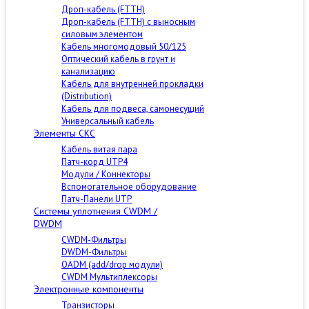
Дроп-кабель (FTTH)
Дроп-кабель (FTTH) с выносным
силовым элементом
Кабель многомодовый 50/125
Оптический кабель в грунт и
канализацию
Кабель для внутренней прокладки
(Distribution)
Кабель для подвеса, самонесущий
Универсальный кабель
Элементы СКС
Кабель витая пара
Патч-корд UTP4
Модули / Коннекторы
Вспомогательное оборудование
Патч-Панели UTP
Cистемы уплотнения CWDM /
DWDM
CWDM-Фильтры
DWDM-Фильтры
OADM (add/drop модули)
CWDM Мультиплексоры
Электронные компоненты
Транзисторы