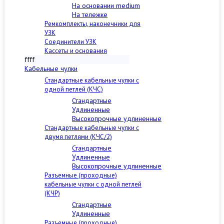
На основании medium
На тележке
Ремкомплекты, наконечники для
УЗК
Соединители УЗК
Кассеты и основания
ffff
Кабельные чулки
Стандартные кабельные чулки c
одной петлей (КЧС)
Стандартные
Удлиненные
Высокопрочные удлиненные
Стандартные кабельные чулки с
двумя петлями (КЧС/2)
Стандартные
Удлиненные
Высокопрочные удлиненные
Разъемные (проходные)
кабельные чулки с одной петлей
(КЧР)
Стандартные
Удлиненные
Разъемные (проходные)