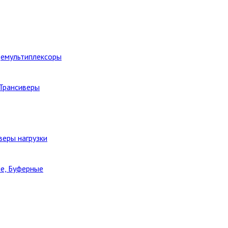
Демультиплексоры
 Трансиверы
веры нагрузки
е, Буферные