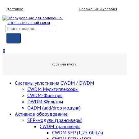
Skip
Доставка
Положения и условия
to
content
Поиск
товаров
Мой аккаунт
Вход / Регистрация
0
0,00
₽
Корзина пуста.
Cистемы уплотнения CWDM / DWDM
CWDM Мультиплексоры
CWDM-Фильтры
DWDM-Фильтры
OADM (add/drop модули)
Активное оборудование
SFP-модули (трансиверы)
CWDM трансиверы
CWDM SFP (1,25 Gbit/s)
CWDM SFP+ (10G)