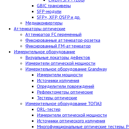
GBIC трансиверы
SFP-модули
SFP+, XFP, QSFP и др.
Медиаконвертеры
Аттенюаторы оптические
Аттенюатор FC переменный
Фиксированные аттенюатор-розетка
Фиксированный FM-аттенюатор
Измерительное оборудование
Визуальные локаторы дефектов
Измерители оптической мощности
Измерительное оборудование Grandway
Измерители мощности
Источники излучения
Определители повреждений
Рефлектометры оптические
Тестеры оптические
Измерительное оборудование ТОПАЗ
ORL-тестер
Измерители оптической мощности
Источники оптического излучения
Многофункциональные оптические тестеры. 