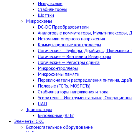
Импульсные
Стабилитроны
Шоттки
Микросхемы
DC-DC Преобразователи
Аналоговые коммутаторы, Мультиплексоры, 
Источники опорного напряжения
Коммутационные контроллеры
Логические — Буферы, Драйверы, Приемники,
Логические — Вентили и Инверторы
Логические — Регистры сдвига
Микроконтроллеры
Микросхемы памяти
Переключатели распределения питания, драй
Полевые (FETs, MOSFETs)
Стабилизаторы напряжения и тока
Усилители – Инструментальные, Операционны
ЦАП
Транзисторы
Биполярные (BJTs)
Элементы СКС
Вспомогательное оборудование