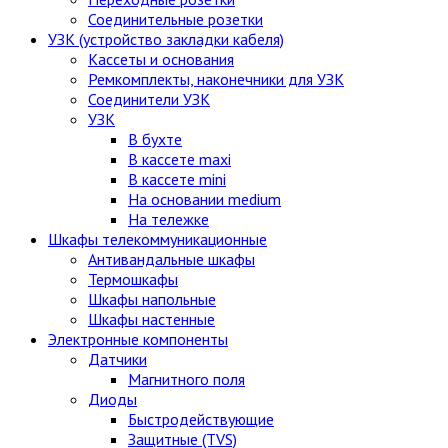
Соединительные розетки
УЗК (устройство закладки кабеля)
Кассеты и основания
Ремкомплекты, наконечники для УЗК
Соединители УЗК
УЗК
В бухте
В кассете maxi
В кассете mini
На основании medium
На тележке
Шкафы телекоммуникационные
Антивандальные шкафы
Термошкафы
Шкафы напольные
Шкафы настенные
Электронные компоненты
Датчики
Магнитного поля
Диоды
Быстродействующие
Защитные (TVS)