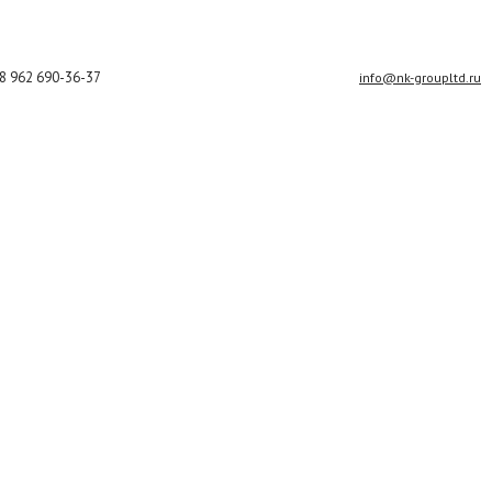
8 962 690-36-37
info@nk-groupltd.ru