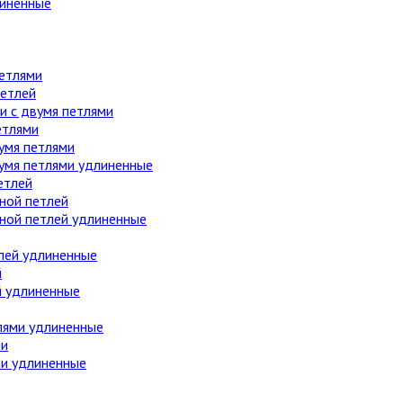
линенные
етлями
етлей
 с двумя петлями
етлями
умя петлями
вумя петлями удлиненные
етлей
ной петлей
дной петлей удлиненные
лей удлиненные
й
й удлиненные
лями удлиненные
ми
ми удлиненные