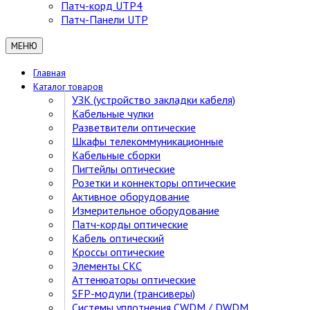
Патч-корд UTP4
Патч-Панели UTP
МЕНЮ
Главная
Каталог товаров
УЗК (устройство закладки кабеля)
Кабельные чулки
Разветвители оптические
Шкафы телекоммуникационные
Кабельные сборки
Пигтейлы оптические
Розетки и коннекторы оптические
Активное оборудование
Измерительное оборудование
Патч-корды оптические
Кабель оптический
Кроссы оптические
Элементы СКС
Аттенюаторы оптические
SFP-модули (трансиверы)
Cистемы уплотнения CWDM / DWDM