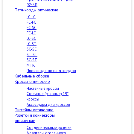
(КЧ/3)
Патч-корды оптические
LC-LC
FC-FC
FC-SC
FC-LC
LC-SC
LC-ST
SC-SC
ST-ST
SC-ST
MTRJ
Производство патч-кордов
Кабельные сборки
Кроссы оптические
Настенные кроссы
Стоечные (рэковые) 19″
кроссы
Аксессуары для кроссов
Пигтейлы оптические
Розетки и коннекторы
оптические
Соединительные розетки
Адаптеры оголенного