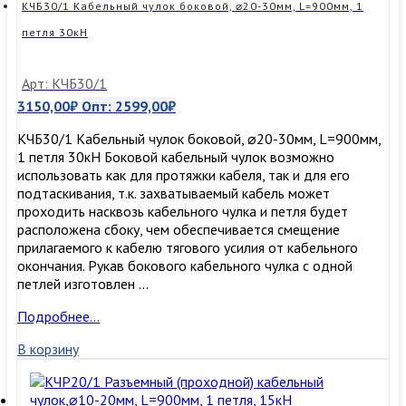
1
КЧБ30/1 Кабельный чулок боковой, ⌀20-30мм, L=900мм, 1
петля
петля 30кН
100кН
Арт: КЧБ30/1
3150,00
₽
Опт:
2599,00
₽
КЧБ30/1 Кабельный чулок боковой, ⌀20-30мм, L=900мм,
1 петля 30кН Боковой кабельный чулок возможно
использовать как для протяжки кабеля, так и для его
подтаскивания, т.к. захватываемый кабель может
проходить насквозь кабельного чулка и петля будет
расположена сбоку, чем обеспечивается смещение
прилагаемого к кабелю тягового усилия от кабельного
окончания. Рукав бокового кабельного чулка с одной
петлей изготовлен …
КЧБ30/1
Подробнее…
Кабельный
В корзину
чулок
боковой,
⌀20-