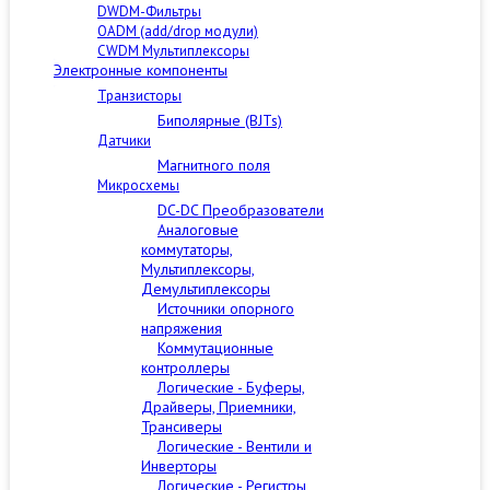
DWDM-Фильтры
OADM (add/drop модули)
CWDM Мультиплексоры
Электронные компоненты
Транзисторы
Биполярные (BJTs)
Датчики
Магнитного поля
Микросхемы
DC-DC Преобразователи
Аналоговые
коммутаторы,
Мультиплексоры,
Демультиплексоры
Источники опорного
напряжения
Коммутационные
контроллеры
Логические - Буферы,
Драйверы, Приемники,
Трансиверы
Логические - Вентили и
Инверторы
Логические - Регистры