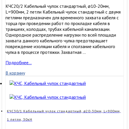
КЧС20/2 Кабельный чулок стандартный, ⌀10-20мм,
L=900мм, 2 петли Кабельный чулок стандартный с двумя
петлями предназначен для временного захвата кабеля с
торца при проведении работ по прокладке кабеля в
траншеях, колодцах, трубах кабельной канализации.
Однородное распределение нагрузки по всей площади
захвата данного кабельного чулка предотвращает
повреждение изоляции кабеля и сползание кабельного
чулка в процессе протяжки. Захватная …
КЧС20/2
Подробнее…
Кабельный
В корзину
чулок
стандартный,
⌀10-
20мм,
L=900мм,
2
петли
КЧС30/1 Кабельный чулок стандартный, ⌀20-30мм, L=900мм,
1 петля, 30кН