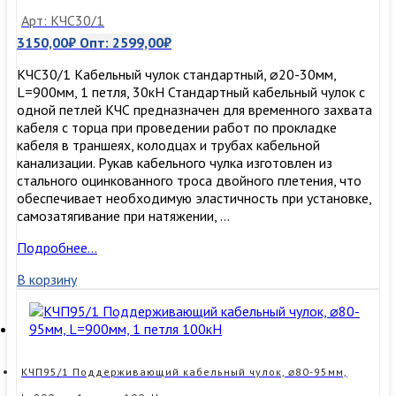
Арт: КЧС30/1
3150,00
₽
Опт:
2599,00
₽
КЧС30/1 Кабельный чулок стандартный, ⌀20-30мм,
L=900мм, 1 петля, 30кН Стандартный кабельный чулок с
одной петлей КЧС предназначен для временного захвата
кабеля с торца при проведении работ по прокладке
кабеля в траншеях, колодцах и трубах кабельной
канализации. Рукав кабельного чулка изготовлен из
стального оцинкованного троса двойного плетения, что
обеспечивает необходимую эластичность при установке,
самозатягивание при натяжении, …
КЧС30/1
Подробнее…
Кабельный
В корзину
чулок
стандартный,
⌀20-
30мм,
L=900мм,
1
КЧП95/1 Поддерживающий кабельный чулок, ⌀80-95мм,
петля,