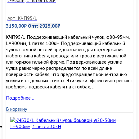
L=900мм, 1 петля 100кН
30кН
Арт: КЧП95/1
3150,00
₽
Опт:
2925,00
₽
КЧП95/1 Поддерживающий кабельный чулок, ⌀80-95мм,
L=900мм, 1 петля 100кН Поддерживающий кабельный
чулок с одной петлей предназначен для поддержания
любого типа кабеля, провода или троса в вертикальной
или горизонтальной форме. Поддерживающее усилие
чулка равномерно распределяется по всей длине
поверхности кабеля, что предотвращает концентрацию
усилия в отдельных точках. Эти чулки эффективно решают
проблемы подвески кабеля на столбах, …
КЧП95/1
Подробнее…
Поддерживающий
В корзину
кабельный
чулок,
⌀80-
95мм,
L=900мм,