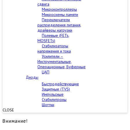
сдвига
Микроконтроллеры
Микросхемы памяти
Переключатели
распределения питания,
драйверы нагрузки
Полевые (FETs,
MOSFETs)
Стабилизаторы
напряжения и тока
Усилители –
Инструментальные,
Операционные, Буферные
ЦАП
Диоды
Быстродействующие
Защитные (TVS)
Импульсные
Стабилитроны
Шоттки
CLOSE
Внимание!