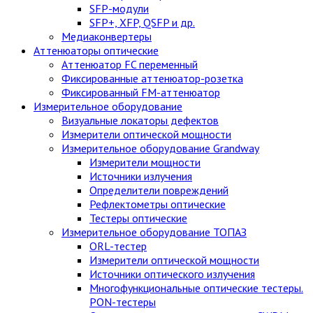
SFP-модули
SFP+, XFP, QSFP и др.
Медиаконвертеры
Аттенюаторы оптические
Аттенюатор FC переменный
Фиксированные аттенюатор-розетка
Фиксированный FM-аттенюатор
Измерительное оборудование
Визуальные локаторы дефектов
Измерители оптической мощности
Измерительное оборудование Grandway
Измерители мощности
Источники излучения
Определители повреждений
Рефлектометры оптические
Тестеры оптические
Измерительное оборудование ТОПАЗ
ORL-тестер
Измерители оптической мощности
Источники оптического излучения
Многофункциональные оптические тестеры.
PON-тестеры