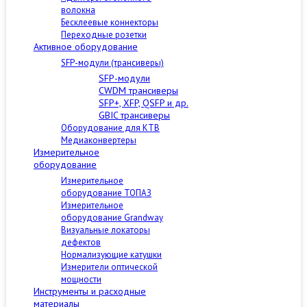
волокна
Бесклеевые коннекторы
Переходные розетки
Активное оборудование
SFP-модули (трансиверы)
SFP-модули
CWDM трансиверы
SFP+, XFP, QSFP и др.
GBIC трансиверы
Оборудование для КТВ
Медиаконвертеры
Измерительное
оборудование
Измерительное
оборудование ТОПАЗ
Измерительное
оборудование Grandway
Визуальные локаторы
дефектов
Нормализующие катушки
Измерители оптической
мощности
Инструменты и расходные
материалы