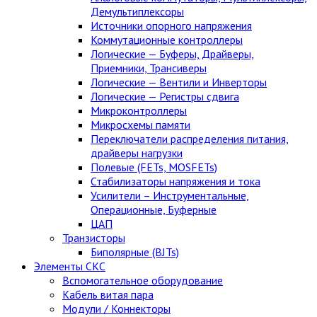
Демультиплексоры
Источники опорного напряжения
Коммутационные контроллеры
Логические — Буферы, Драйверы,
Приемники, Трансиверы
Логические — Вентили и Инверторы
Логические — Регистры сдвига
Микроконтроллеры
Микросхемы памяти
Переключатели распределения питания,
драйверы нагрузки
Полевые (FETs, MOSFETs)
Стабилизаторы напряжения и тока
Усилители – Инструментальные,
Операционные, Буферные
ЦАП
Транзисторы
Биполярные (BJTs)
Элементы СКС
Вспомогательное оборудование
Кабель витая пара
Модули / Коннекторы