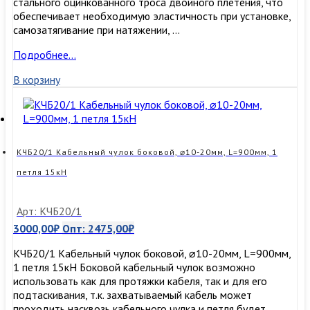
стального оцинкованного троса двойного плетения, что
обеспечивает необходимую эластичность при установке,
самозатягивание при натяжении, …
КЧС20/1
Подробнее…
Кабельный
В корзину
чулок
стандартный,
⌀10-
20мм,
L=900мм,
1
КЧБ20/1 Кабельный чулок боковой, ⌀10-20мм, L=900мм, 1
петля,
петля 15кН
15кН
Арт: КЧБ20/1
3000,00
₽
Опт:
2475,00
₽
КЧБ20/1 Кабельный чулок боковой, ⌀10-20мм, L=900мм,
1 петля 15кН Боковой кабельный чулок возможно
использовать как для протяжки кабеля, так и для его
подтаскивания, т.к. захватываемый кабель может
проходить насквозь кабельного чулка и петля будет