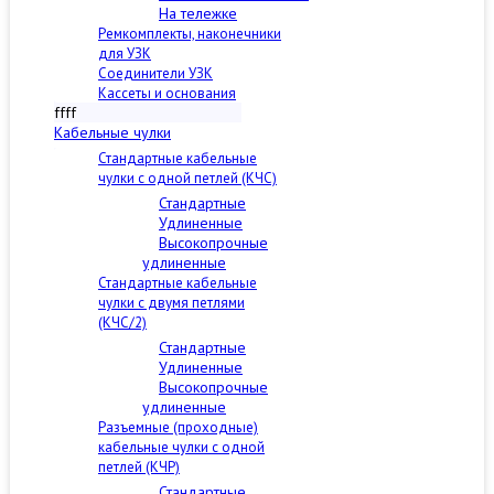
На тележке
Ремкомплекты, наконечники
для УЗК
Соединители УЗК
Кассеты и основания
ffff
Кабельные чулки
Стандартные кабельные
чулки c одной петлей (КЧС)
Стандартные
Удлиненные
Высокопрочные
удлиненные
Стандартные кабельные
чулки с двумя петлями
(КЧС/2)
Стандартные
Удлиненные
Высокопрочные
удлиненные
Разъемные (проходные)
кабельные чулки с одной
петлей (КЧР)
Стандартные