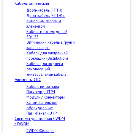
Кабель оптический
Дроп-кабель (FTTH)
Дроп-кабель (FTTH) с
выносным силовым
элементом
Кабель многомодовый
50/125
Оптический кабель в грунт и
канализацию
Кабель для внутренней
прокладки (Distribution)
Кабель для подвеса,
самонесущий
Универсальный кабель
Элементы СКС
Кабель витая пара
Патч-корд UTP4
Модули / Коннекторы
Вспомогательное
оборудование
Патч-Панели UTP
Cистемы уплотнения CWDM
/ DWDM
CWDM-Фильтры