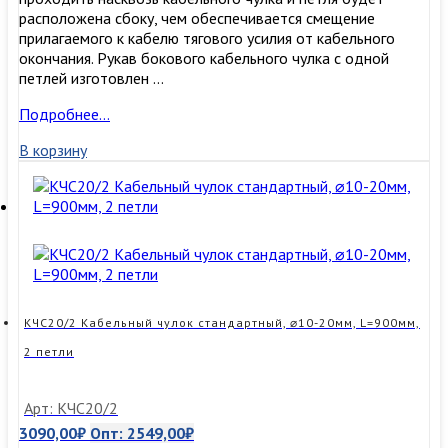
расположена сбоку, чем обеспечивается смещение
прилагаемого к кабелю тягового усилия от кабельного
окончания. Рукав бокового кабельного чулка с одной
петлей изготовлен …
КЧБ20/1
Подробнее…
Кабельный
В корзину
чулок
боковой,
⌀10-
20мм,
L=900мм,
1
петля
15кН
КЧС20/2 Кабельный чулок стандартный, ⌀10-20мм, L=900мм,
2 петли
Арт: КЧС20/2
3090,00
₽
Опт:
2549,00
₽