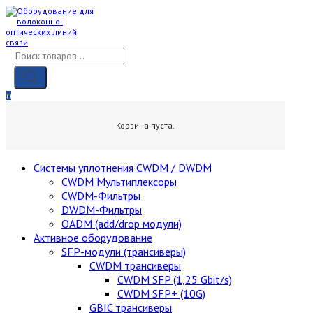
Skip
to
content
Поиск
товаров
0
0,00
₽
Корзина пуста.
Cистемы уплотнения CWDM / DWDM
CWDM Мультиплексоры
CWDM-Фильтры
DWDM-Фильтры
OADM (add/drop модули)
Активное оборудование
SFP-модули (трансиверы)
CWDM трансиверы
CWDM SFP (1,25 Gbit/s)
CWDM SFP+ (10G)
GBIC трансиверы