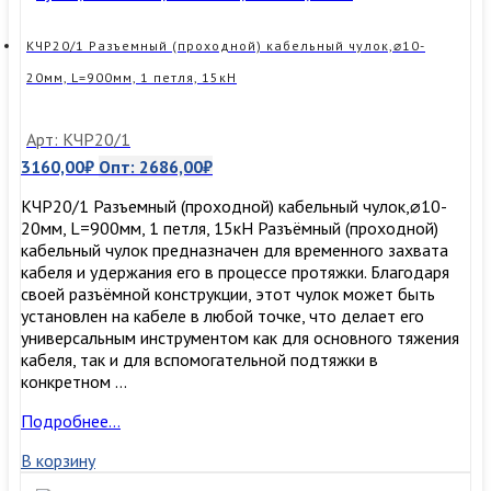
30мм,
L=900мм,
1
КЧР20/1 Разъемный (проходной) кабельный чулок,⌀10-
петля
20мм, L=900мм, 1 петля, 15кН
30кН
Арт: КЧР20/1
3160,00
₽
Опт:
2686,00
₽
КЧР20/1 Разъемный (проходной) кабельный чулок,⌀10-
20мм, L=900мм, 1 петля, 15кН Разъёмный (проходной)
кабельный чулок предназначен для временного захвата
кабеля и удержания его в процессе протяжки. Благодаря
своей разъёмной конструкции, этот чулок может быть
установлен на кабеле в любой точке, что делает его
универсальным инструментом как для основного тяжения
кабеля, так и для вспомогательной подтяжки в
конкретном …
КЧР20/1
Подробнее…
Разъемный
В корзину
(проходной)
кабельный