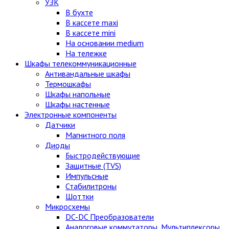
УЗК
В бухте
В кассете maxi
В кассете mini
На основании medium
На тележке
Шкафы телекоммуникационные
Антивандальные шкафы
Термошкафы
Шкафы напольные
Шкафы настенные
Электронные компоненты
Датчики
Магнитного поля
Диоды
Быстродействующие
Защитные (TVS)
Импульсные
Стабилитроны
Шоттки
Микросхемы
DC-DC Преобразователи
Аналоговые коммутаторы, Мультиплексоры,