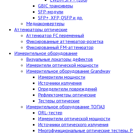
GBIC трансиверы
SFP-модули
SFP+, XFP, QSFP и др.
Медиаконвертеры
Аттенюаторы оптические
Аттенюатор FC переменный
Фиксированные аттенюатор-розетка
Фиксированный FM-аттенюатор
Измерительное оборудование
Визуальные локаторы дефектов
Измерители оптической мощности
Измерительное оборудование Grandway
Измерители мощности
Источники излучения
Определители повреждений
Рефлектометры оптические
Тестеры оптические
Измерительное оборудование ТОПАЗ
ORL-тестер
Измерители оптической мощности
Источники оптического излучения
Многофункциональные оптические тестеры. 