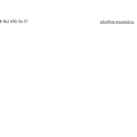
8 962 690-36-37
info@nk-groupltd.ru