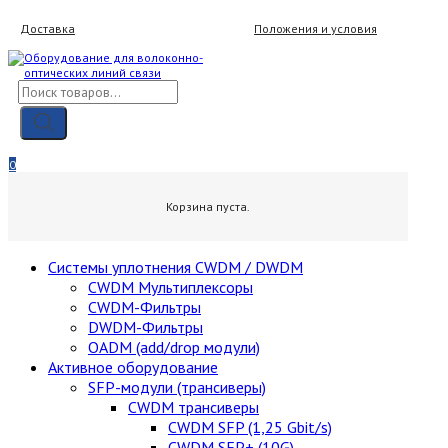
Skip
Доставка
Положения и условия
to
content
Поиск
товаров
Мой аккаунт
Вход / Регистрация
0
0,00
₽
Корзина пуста.
Cистемы уплотнения CWDM / DWDM
CWDM Мультиплексоры
CWDM-Фильтры
DWDM-Фильтры
OADM (add/drop модули)
Активное оборудование
SFP-модули (трансиверы)
CWDM трансиверы
CWDM SFP (1,25 Gbit/s)
CWDM SFP+ (10G)