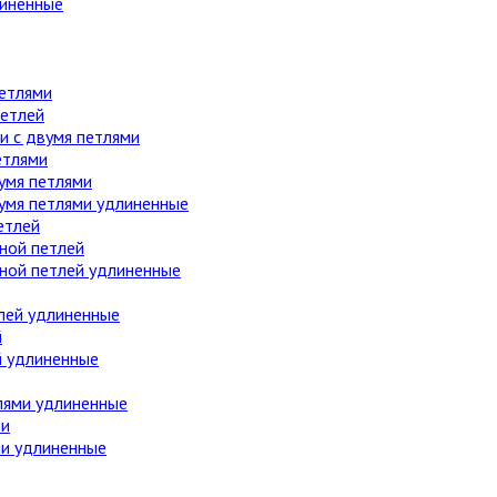
линенные
етлями
етлей
 с двумя петлями
етлями
умя петлями
вумя петлями удлиненные
етлей
ной петлей
дной петлей удлиненные
лей удлиненные
й
й удлиненные
лями удлиненные
ми
ми удлиненные