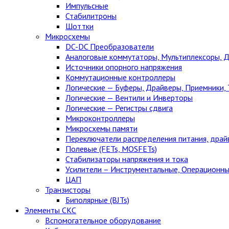
Импульсные
Стабилитроны
Шоттки
Микросхемы
DC-DC Преобразователи
Аналоговые коммутаторы, Мультиплексоры, 
Источники опорного напряжения
Коммутационные контроллеры
Логические — Буферы, Драйверы, Приемники,
Логические — Вентили и Инверторы
Логические — Регистры сдвига
Микроконтроллеры
Микросхемы памяти
Переключатели распределения питания, драй
Полевые (FETs, MOSFETs)
Стабилизаторы напряжения и тока
Усилители – Инструментальные, Операционны
ЦАП
Транзисторы
Биполярные (BJTs)
Элементы СКС
Вспомогательное оборудование