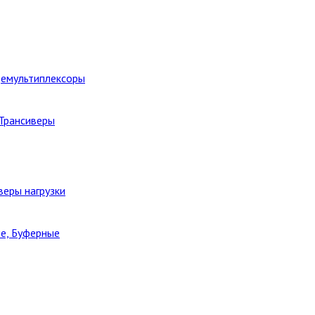
Демультиплексоры
 Трансиверы
веры нагрузки
е, Буферные