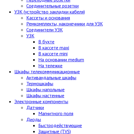
Соединительные розетки
УЗК (устройство закладки кабеля)
Кассеты и основания
Ремкомплекты, наконечники для УЗК
Соединители УЗК
УЗК
В бухте
В кассете maxi
В кассете mini
На основании medium
На тележке
Шкафы телекоммуникационные
Антивандальные шкафы
Термошкафы
Шкафы напольные
Шкафы настенные
Электронные компоненты
Датчики
Магнитного поля
Диоды
Быстродействующие
Защитные (TVS)