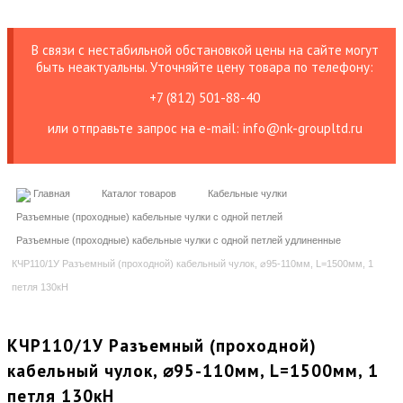
В связи с нестабильной обстановкой цены на сайте могут
быть неактуальны. Уточняйте цену товара по телефону:
+7 (812) 501-88-40
или отправьте запрос на е-mail: info@nk-groupltd.ru
Главная
Каталог товаров
Кабельные чулки
Разъемные (проходные) кабельные чулки с одной петлей
Разъемные (проходные) кабельные чулки с одной петлей удлиненные
КЧР110/1У Разъемный (проходной) кабельный чулок, ⌀95-110мм, L=1500мм, 1
петля 130кН
КЧР110/1У Разъемный (проходной)
кабельный чулок, ⌀95-110мм, L=1500мм, 1
петля 130кН