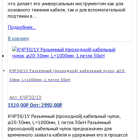
что делает его универсальным инструментом как для
основного тяжения кабеля, так и для вспомогательной
подтяжки в …
КЧР130/1У
Подробнее…
Разъемный
В корзину
(проходной)
кабельный
чулок,
⌀110-
130мм,
L=1500мм,
КЧР30/1У Разъемный (проходной) кабельный чулок, ⌀20-
1
30мм, L=1000мм, 1 петля 30кН
петля
130кН
Арт: КЧР30/1У
3520,00
₽
Опт:
2992,00
₽
КЧР30/1У Разъемный (проходной) кабельный чулок,
⌀20-30мм, L=1000мм, 1 петля 30кН Разъёмный
(проходной) кабельный чулок предназначен для
временного захвата кабеля и удержания его в процессе