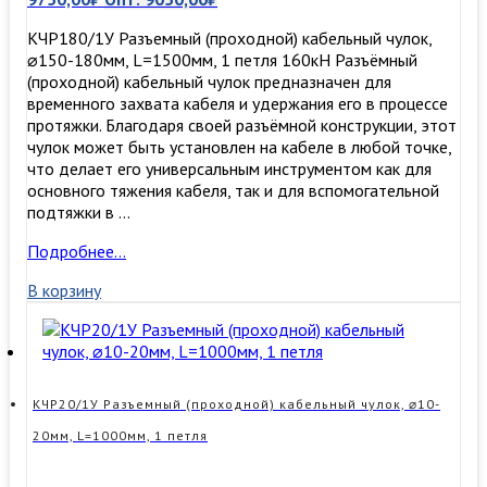
КЧР180/1У Разъемный (проходной) кабельный чулок,
⌀150-180мм, L=1500мм, 1 петля 160кН Разъёмный
(проходной) кабельный чулок предназначен для
временного захвата кабеля и удержания его в процессе
протяжки. Благодаря своей разъёмной конструкции, этот
чулок может быть установлен на кабеле в любой точке,
что делает его универсальным инструментом как для
основного тяжения кабеля, так и для вспомогательной
подтяжки в …
КЧР180/1У
Подробнее…
Разъемный
В корзину
(проходной)
кабельный
чулок,
⌀150-
180мм,
L=1500мм,
КЧР20/1У Разъемный (проходной) кабельный чулок, ⌀10-
1
20мм, L=1000мм, 1 петля
петля
160кН