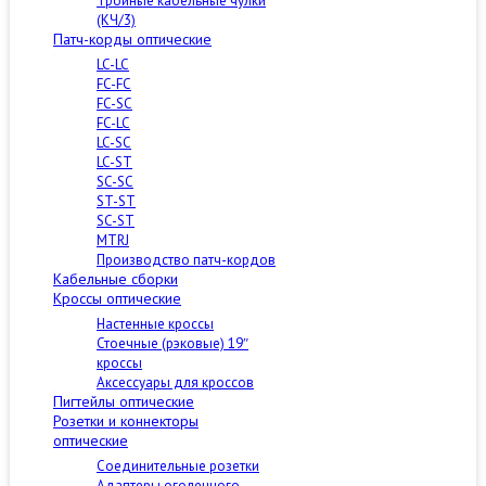
Тройные кабельные чулки
(КЧ/3)
Патч-корды оптические
LC-LC
FC-FC
FC-SC
FC-LC
LC-SC
LC-ST
SC-SC
ST-ST
SC-ST
MTRJ
Производство патч-кордов
Кабельные сборки
Кроссы оптические
Настенные кроссы
Стоечные (рэковые) 19″
кроссы
Аксессуары для кроссов
Пигтейлы оптические
Розетки и коннекторы
оптические
Соединительные розетки
Адаптеры оголенного