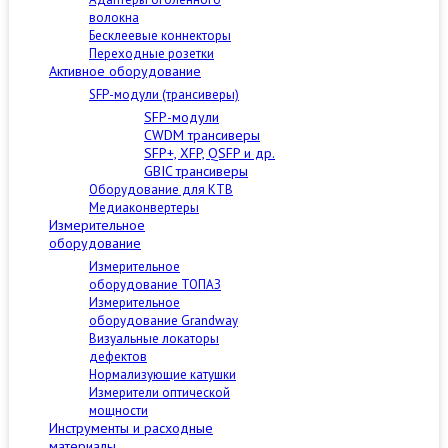
волокна
Бесклеевые коннекторы
Переходные розетки
Активное оборудование
SFP-модули (трансиверы)
SFP-модули
CWDM трансиверы
SFP+, XFP, QSFP и др.
GBIC трансиверы
Оборудование для КТВ
Медиаконвертеры
Измерительное
оборудование
Измерительное
оборудование ТОПАЗ
Измерительное
оборудование Grandway
Визуальные локаторы
дефектов
Нормализующие катушки
Измерители оптической
мощности
Инструменты и расходные
материалы