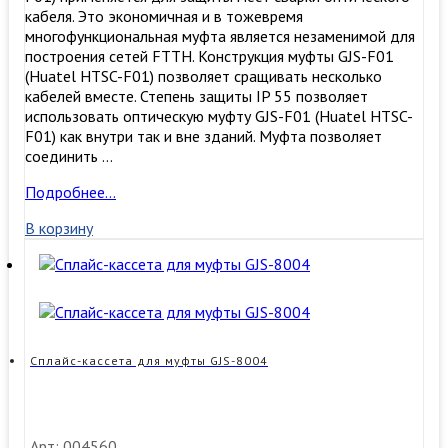
кабеля. Это экономичная и в тожевремя
многофункциональная муфта является незаменимой для
построения сетей FTTH. Конструкция муфты GJS-F01
(Huatel HTSC-F01) позволяет сращивать несколько
кабелей вместе. Степень защиты IP 55 позволяет
использовать оптическую муфту GJS-F01 (Huatel HTSC-
F01) как внутри так и вне зданий. Муфта позволяет
соединить …
Оптическая
Подробнее…
муфта
В корзину
GJS-
F01
(Huatel
HTSC-
F01)
Сплайс-кассета для муфты GJS-8004
Арт: 004560