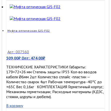
5002
(12
волокон
(до
48)
волоконно-
Муфта оптическая GJS-F02
оптическая
муфта
(планка
8SC)
Арт: 007560
509,00
₽
Опт:
474,00
₽
ТЕХНИЧЕСКИЕ ХАРАКТЕРИСТИКИ Габариты:
179×72×26 мм Степень защиты IP55 Кол-во вводов
кабеля Ø6мм 2шт Количество сплайс -пластин —
Количество сварок 4шт Рабочая температура -40°С до
+65С Вес 0,16кг КОМПЛЕКТАЦИЯ Герметичный корпус;
Механизмы герметизации; Расходные материалы (КДЗС,
стяжки, шурупы и дюбели).
В корзину