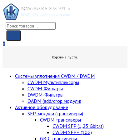
Skip
to
content
Поиск
товаров
0
0,00
₽
Корзина пуста.
Cистемы уплотнения CWDM / DWDM
CWDM Мультиплексоры
CWDM-Фильтры
DWDM-Фильтры
OADM (add/drop модули)
Активное оборудование
SFP-модули (трансиверы)
CWDM трансиверы
CWDM SFP (1,25 Gbit/s)
CWDM SFP+ (10G)
GBIC трансиверы