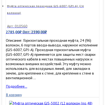
Муфта оптическая проходная GJS-6007 (GPJ-A) (24
волокна)
Арт: 010560
2785,00
₽
Опт:
2590,00
₽
Описание: Горизонтальная проходная муфта, 24 (96)
волокон, 6 портов ввода-вывода, наружное исполнение
(GJS-6007, GPJ-A). Проходная горизонтальная муфта
(GJS-6007, GPJ-A) применяется для защиты мест сварки
оптического кабеля в местах повышенных нагрузок и
возможных внешних воздействий. Эту муфту можно
использовать для воздушных линий, для закладки в
землю, для крепления к стене, для крепления к стене в
вентиляционной …
Муфта
Подробнее…
оптическая
В корзину
проходная
GJS-
6007