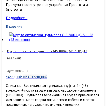
Продуманное внутреннее устройство Простота и
быстрота …
Муфта
Подробнее…
оптическая
В корзину
тупиковая
GJS
2-
D,
термоусадка
(48
Муфта оптическая тупиковая GJS-8004 (GJS-1-D) (48
волокон)
волокон)
Арт: 008560
1699,00
₽
Опт:
1590,00
₽
Описание: Вертикальная тупиковая муфта, 24 (48)
волокон, 4 порта ввода-вывода, наружное исполнение
(GJS-8004). Тупиковая вертикальная муфта применяется
для защиты мест сварки оптического кабеля в местах
повышенных нагрузок и возможных внешних