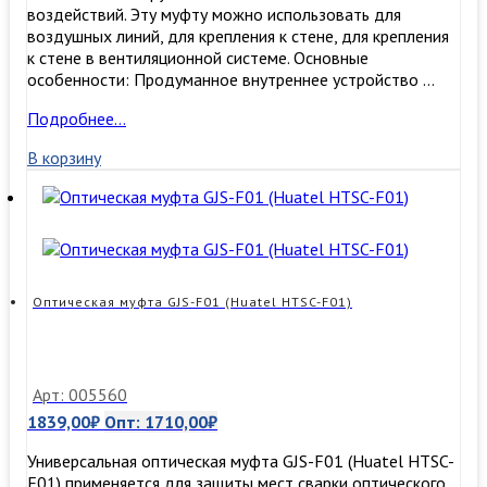
воздействий. Эту муфту можно использовать для
воздушных линий, для крепления к стене, для крепления
к стене в вентиляционной системе. Основные
особенности: Продуманное внутреннее устройство …
Муфта
Подробнее…
оптическая
В корзину
тупиковая
GJS-
8004
(GJS-
1-
D)
(48
Оптическая муфта GJS-F01 (Huatel HTSC-F01)
волокон)
Арт: 005560
1839,00
₽
Опт:
1710,00
₽
Универсальная оптическая муфта GJS-F01 (Huatel HTSC-
F01) применяется для защиты мест сварки оптического