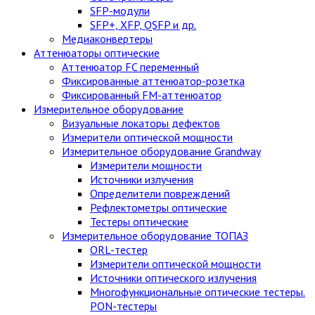
SFP-модули
SFP+, XFP, QSFP и др.
Медиаконвертеры
Аттенюаторы оптические
Аттенюатор FC переменный
Фиксированные аттенюатор-розетка
Фиксированный FM-аттенюатор
Измерительное оборудование
Визуальные локаторы дефектов
Измерители оптической мощности
Измерительное оборудование Grandway
Измерители мощности
Источники излучения
Определители повреждений
Рефлектометры оптические
Тестеры оптические
Измерительное оборудование ТОПАЗ
ORL-тестер
Измерители оптической мощности
Источники оптического излучения
Многофункциональные оптические тестеры.
PON-тестеры