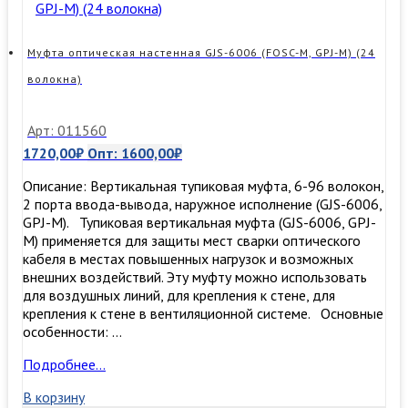
Муфта оптическая настенная GJS-6006 (FOSC-M, GPJ-M) (24
волокна)
Арт: 011560
1720,00
₽
Опт:
1600,00
₽
Описание: Вертикальная тупиковая муфта, 6-96 волокон,
2 порта ввода-вывода, наружное исполнение (GJS-6006,
GPJ-M). Тупиковая вертикальная муфта (GJS-6006, GPJ-
M) применяется для защиты мест сварки оптического
кабеля в местах повышенных нагрузок и возможных
внешних воздействий. Эту муфту можно использовать
для воздушных линий, для крепления к стене, для
крепления к стене в вентиляционной системе. Основные
особенности: …
Муфта
Подробнее…
оптическая
В корзину
настенная