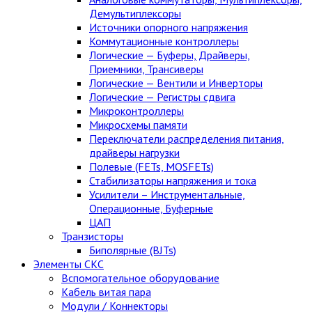
Демультиплексоры
Источники опорного напряжения
Коммутационные контроллеры
Логические — Буферы, Драйверы,
Приемники, Трансиверы
Логические — Вентили и Инверторы
Логические — Регистры сдвига
Микроконтроллеры
Микросхемы памяти
Переключатели распределения питания,
драйверы нагрузки
Полевые (FETs, MOSFETs)
Стабилизаторы напряжения и тока
Усилители – Инструментальные,
Операционные, Буферные
ЦАП
Транзисторы
Биполярные (BJTs)
Элементы СКС
Вспомогательное оборудование
Кабель витая пара
Модули / Коннекторы