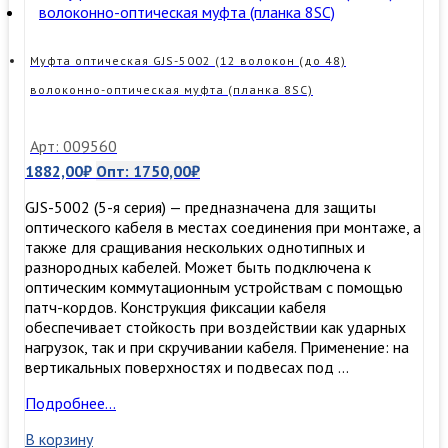
(GPJ-
A)
(24
Муфта оптическая GJS-5002 (12 волокон (до 48)
волокна)
волоконно-оптическая муфта (планка 8SC)
Арт: 009560
1882,00
₽
Опт:
1750,00
₽
GJS-5002 (5-я серия) — предназначена для защиты
оптического кабеля в местах соединения при монтаже, а
также для сращивания нескольких однотипных и
разнородных кабелей. Может быть подключена к
оптическим коммутационным устройствам с помощью
патч-кордов. Конструкция фиксации кабеля
обеспечивает стойкость при воздействии как ударных
нагрузок, так и при скручивании кабеля. Применение: на
вертикальных поверхностях и подвесах под …
Муфта
Подробнее…
оптическая
В корзину
GJS-