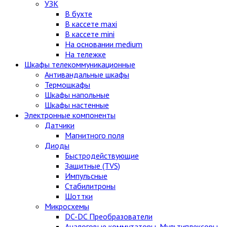
УЗК
В бухте
В кассете maxi
В кассете mini
На основании medium
На тележке
Шкафы телекоммуникационные
Антивандальные шкафы
Термошкафы
Шкафы напольные
Шкафы настенные
Электронные компоненты
Датчики
Магнитного поля
Диоды
Быстродействующие
Защитные (TVS)
Импульсные
Стабилитроны
Шоттки
Микросхемы
DC-DC Преобразователи
Аналоговые коммутаторы, Мультиплексоры,