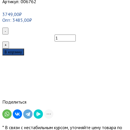
Артикул:
006762
3749,00
₽
Опт:
3485,00
₽
-
Количество
товара
+
Муфта
В корзину
оптическая
тупиковая
GJS-
7002
(48
волокон)
Поделиться
* В связи с нестабильным курсом, уточняйте цену товара по