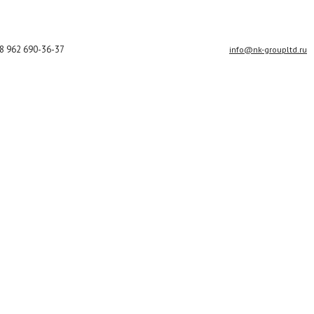
8 962 690-36-37
info@nk-groupltd.ru