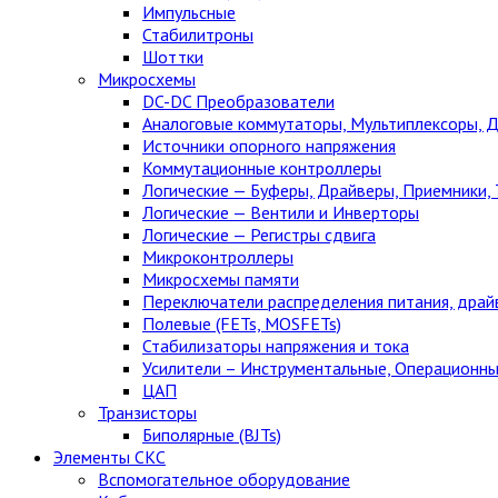
Импульсные
Стабилитроны
Шоттки
Микросхемы
DC-DC Преобразователи
Аналоговые коммутаторы, Мультиплексоры, 
Источники опорного напряжения
Коммутационные контроллеры
Логические — Буферы, Драйверы, Приемники,
Логические — Вентили и Инверторы
Логические — Регистры сдвига
Микроконтроллеры
Микросхемы памяти
Переключатели распределения питания, драй
Полевые (FETs, MOSFETs)
Стабилизаторы напряжения и тока
Усилители – Инструментальные, Операционны
ЦАП
Транзисторы
Биполярные (BJTs)
Элементы СКС
Вспомогательное оборудование