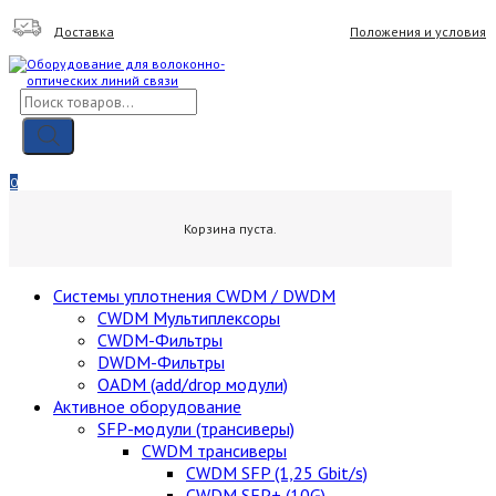
Skip
Доставка
Положения и условия
to
content
Поиск
товаров
Мой аккаунт
Вход / Регистрация
0
0,00
₽
Корзина пуста.
Cистемы уплотнения CWDM / DWDM
CWDM Мультиплексоры
CWDM-Фильтры
DWDM-Фильтры
OADM (add/drop модули)
Активное оборудование
SFP-модули (трансиверы)
CWDM трансиверы
CWDM SFP (1,25 Gbit/s)
CWDM SFP+ (10G)