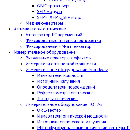
GBIC трансиверы
SFP-модули
SFP+, XFP, QSFP и др.
Медиаконвертеры
Аттенюаторы оптические
Аттенюатор FC переменный
Фиксированные аттенюатор-розетка
Фиксированный FM-аттенюатор
Измерительное оборудование
Визуальные локаторы дефектов
Измерители оптической мощности
Измерительное оборудование Grandway
Измерители мощности
Источники излучения
Определители повреждений
Рефлектометры оптические
Тестеры оптические
Измерительное оборудование ТОПАЗ
ORL-тестер
Измерители оптической мощности
Источники оптического излучения
Многофункциональные оптические тестеры. 