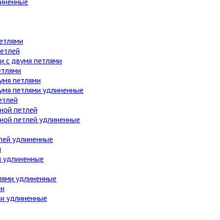
линенные
етлями
етлей
 с двумя петлями
етлями
умя петлями
вумя петлями удлиненные
етлей
ной петлей
дной петлей удлиненные
лей удлиненные
й
й удлиненные
лями удлиненные
ми
ми удлиненные