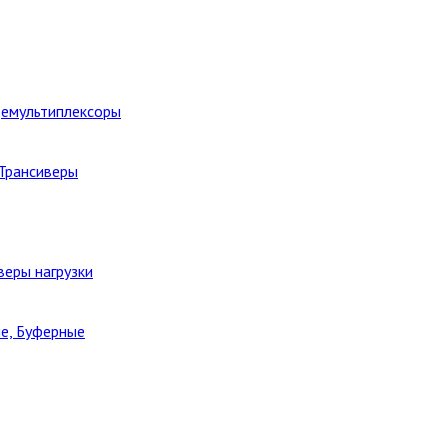
Демультиплексоры
 Трансиверы
веры нагрузки
е, Буферные