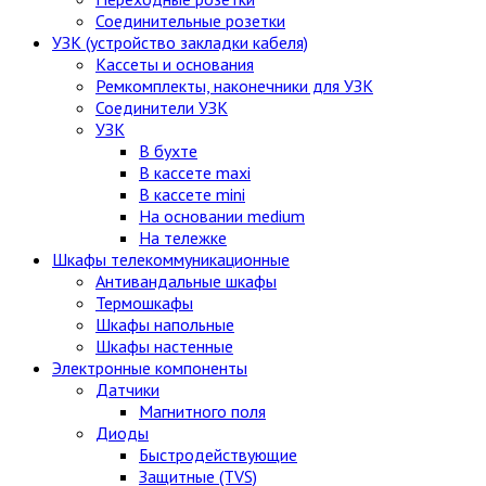
Соединительные розетки
УЗК (устройство закладки кабеля)
Кассеты и основания
Ремкомплекты, наконечники для УЗК
Соединители УЗК
УЗК
В бухте
В кассете maxi
В кассете mini
На основании medium
На тележке
Шкафы телекоммуникационные
Антивандальные шкафы
Термошкафы
Шкафы напольные
Шкафы настенные
Электронные компоненты
Датчики
Магнитного поля
Диоды
Быстродействующие
Защитные (TVS)