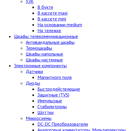
УЗК
В бухте
В кассете maxi
В кассете mini
На основании medium
На тележке
Шкафы телекоммуникационные
Антивандальные шкафы
Термошкафы
Шкафы напольные
Шкафы настенные
Электронные компоненты
Датчики
Магнитного поля
Диоды
Быстродействующие
Защитные (TVS)
Импульсные
Стабилитроны
Шоттки
Микросхемы
DC-DC Преобразователи
Аналоговые коммутаторы, Мультиплексоры,