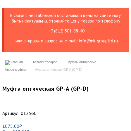
В связи с нестабильной обстановкой цены на сайте могут
быть неактуальны. Уточняйте цену товара по телефону:
+7 (812) 501-88-40
или отправьте запрос на е-mail: info@nk-groupltd.ru
Главная
Каталог товаров
Муфты оптические
Кросс-муфты
Муфта оптическая GP-A (GP-D)
Муфта оптическая GP-A (GP-D)
Артикул:
012560
1075,00
₽