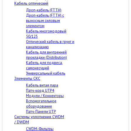
Кабель оптический
Дроп-кабель (FTTH)
Дроп-кабель (FTTH) с
выносным силовым
элементом
Кабель многомодовый
50/125
Оптический кабель в грунт и
канализацию
Кабель для внутренней
прокладки (Distribution)
Кабель для подвеса,
самонесущий
Универсальный кабель
Элементы СКС
Кабель витая пара
Патч-корд UTP4
Модули / Коннекторы
Вспомогательное
оборудование
Патч-Панели UTP
Cистемы уплотнения CWDM
/ DWDM
CWDM-Фильтры