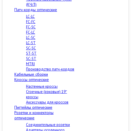
(КЧ/3)
Патч-корды оптические
LC-LC
FC-FC
FC-SC
FC-LC
LC-SC
LC-ST
SC-SC
ST-ST
SC-ST
MTRJ
Производство патч-кордов
Кабельные сборки
Кроссы оптические
Настенные кроссы
Стоечные (рэковые) 19″
кроссы
Аксессуары для кроссов
Пигтейлы оптические
Розетки и коннекторы
оптические
Соединительные розетки
Адаптеры оголенного