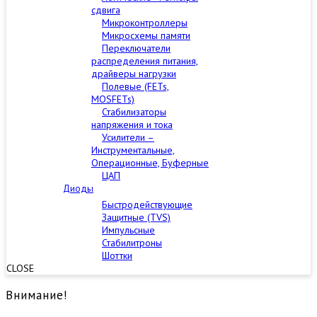
сдвига
Микроконтроллеры
Микросхемы памяти
Переключатели
распределения питания,
драйверы нагрузки
Полевые (FETs,
MOSFETs)
Стабилизаторы
напряжения и тока
Усилители –
Инструментальные,
Операционные, Буферные
ЦАП
Диоды
Быстродействующие
Защитные (TVS)
Импульсные
Стабилитроны
Шоттки
CLOSE
Внимание!