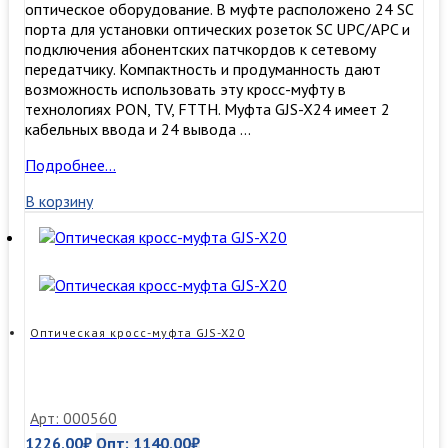
оптическое оборудование. В муфте расположено 24 SC
порта для установки оптических розеток SC UPC/APC и
подключения абонентских патчкордов к сетевому
передатчику. Компактность и продуманность дают
возможность использовать эту кросс-муфту в
технологиях PON, TV, FTTH. Муфта GJS-X24 имеет 2
кабельных ввода и 24 вывода …
Оптическая
Подробнее…
кросс-
В корзину
муфта
GJS-
X24,
настенный
сплиттерный
бокс
FTTH
Оптическая кросс-муфта GJS-X20
до
24
портов
SC
Арт: 000560
1226,00
₽
Опт:
1140,00
₽