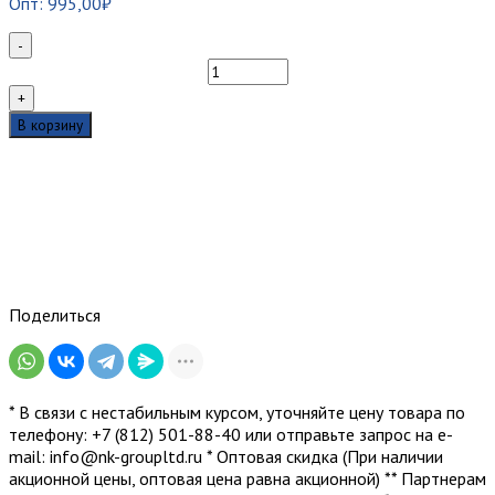
Опт:
995,00
₽
-
Количество
товара
+
Муфта
В корзину
оптическая
GP-
A
(GP-
D)
Поделиться
* В связи с нестабильным курсом, уточняйте цену товара по
телефону: +7 (812) 501-88-40 или отправьте запрос на е-
mail: info@nk-groupltd.ru * Оптовая скидка (При наличии
акционной цены, оптовая цена равна акционной) ** Партнерам