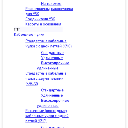
На тележке
Ремкомплекты, наконечники
для УЗК
Соединители УЗК
Кассеты и основания
ffff
Кабельные чулки
Стандартные кабельные
чулки c одной петлей (КЧС)
Стандартные
Удлиненные
Высокопрочные
удлиненные
Стандартные кабельные
чулки с двумя петлями
(КЧС/2)
Стандартные
Удлиненные
Высокопрочные
удлиненные
Разъемные (проходные)
кабельные чулки с одной
петлей (КЧР)
Стандартные