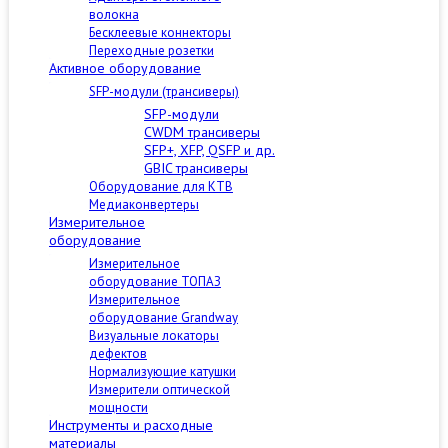
волокна
Бесклеевые коннекторы
Переходные розетки
Активное оборудование
SFP-модули (трансиверы)
SFP-модули
CWDM трансиверы
SFP+, XFP, QSFP и др.
GBIC трансиверы
Оборудование для КТВ
Медиаконвертеры
Измерительное
оборудование
Измерительное
оборудование ТОПАЗ
Измерительное
оборудование Grandway
Визуальные локаторы
дефектов
Нормализующие катушки
Измерители оптической
мощности
Инструменты и расходные
материалы