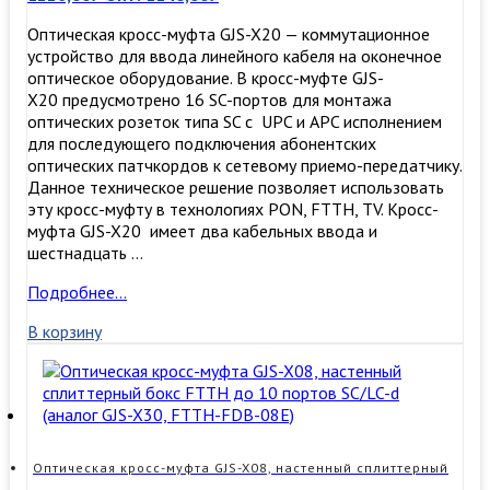
Оптическая кросс-муфта GJS-X20 — коммутационное
устройство для ввода линейного кабеля на оконечное
оптическое оборудование. В кросс-муфте GJS-
X20 предусмотрено 16 SC-портов для монтажа
оптических розеток типа SC c UPC и APC исполнением
для последующего подключения абонентских
оптических патчкордов к сетевому приемо-передатчику.
Данное техническое решение позволяет использовать
эту кросс-муфту в технологиях PON, FTTH, TV. Кросс-
муфта GJS-X20 имеет два кабельных ввода и
шестнадцать …
Оптическая
Подробнее…
кросс-
В корзину
муфта
GJS-
X20
Оптическая кросс-муфта GJS-X08, настенный сплиттерный