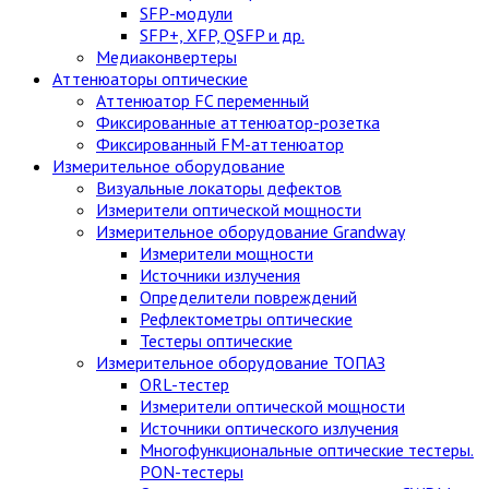
SFP-модули
SFP+, XFP, QSFP и др.
Медиаконвертеры
Аттенюаторы оптические
Аттенюатор FC переменный
Фиксированные аттенюатор-розетка
Фиксированный FM-аттенюатор
Измерительное оборудование
Визуальные локаторы дефектов
Измерители оптической мощности
Измерительное оборудование Grandway
Измерители мощности
Источники излучения
Определители повреждений
Рефлектометры оптические
Тестеры оптические
Измерительное оборудование ТОПАЗ
ORL-тестер
Измерители оптической мощности
Источники оптического излучения
Многофункциональные оптические тестеры.
PON-тестеры