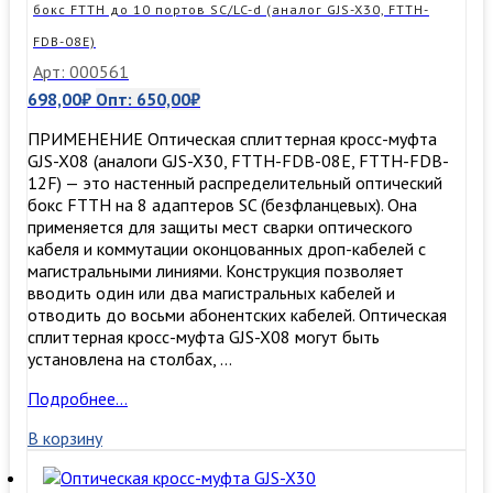
бокс FTTH до 10 портов SC/LC-d (аналог GJS-X30, FTTH-
FDB-08E)
Арт: 000561
698,00
₽
Опт:
650,00
₽
ПРИМЕНЕНИЕ Оптическая сплиттерная кросс-муфта
GJS-X08 (аналоги GJS-X30, FTTH-FDB-08E, FTTH-FDB-
12F) — это настенный распределительный оптический
бокс FTTH на 8 адаптеров SC (безфланцевых). Она
применяется для защиты мест сварки оптического
кабеля и коммутации оконцованных дроп-кабелей с
магистральными линиями. Конструкция позволяет
вводить один или два магистральных кабелей и
отводить до восьми абонентских кабелей. Оптическая
сплиттерная кросс-муфта GJS-X08 могут быть
установлена на столбах, …
Оптическая
Подробнее…
кросс-
В корзину
муфта
GJS-
X08,