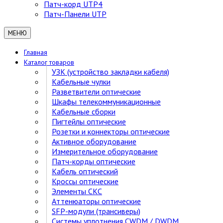
Патч-корд UTP4
Патч-Панели UTP
МЕНЮ
Главная
Каталог товаров
УЗК (устройство закладки кабеля)
Кабельные чулки
Разветвители оптические
Шкафы телекоммуникационные
Кабельные сборки
Пигтейлы оптические
Розетки и коннекторы оптические
Активное оборудование
Измерительное оборудование
Патч-корды оптические
Кабель оптический
Кроссы оптические
Элементы СКС
Аттенюаторы оптические
SFP-модули (трансиверы)
Cистемы уплотнения CWDM / DWDM