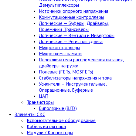
Демультиплексоры
Источники опорного напряжения
Коммутационные контроллеры
Логические — Буферы, Драйверы,
Приемники, Трансиверы
Логические — Вентили и Инверторы
Логические — Регистры сдвига
Микроконтроллеры
Микросхемы памяти
Переключатели распределения питания,
драйверы нагрузки
Полевые (FETs, MOSFETs)
Стабилизаторы напряжения и тока
Усилители – Инструментальные,
Операционные, Буферные
ЦАП
Транзисторы
Биполярные (BJTs)
Элементы СКС
Вспомогательное оборудование
Кабель витая пара
Модули / Коннекторы