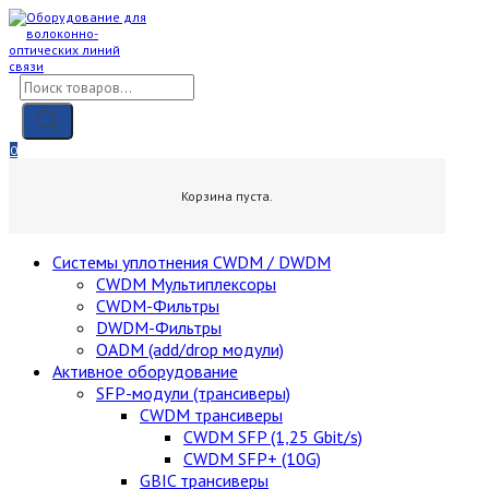
Skip
to
content
Поиск
товаров
0
0,00
₽
Корзина пуста.
Cистемы уплотнения CWDM / DWDM
CWDM Мультиплексоры
CWDM-Фильтры
DWDM-Фильтры
OADM (add/drop модули)
Активное оборудование
SFP-модули (трансиверы)
CWDM трансиверы
CWDM SFP (1,25 Gbit/s)
CWDM SFP+ (10G)
GBIC трансиверы