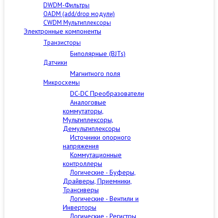
DWDM-Фильтры
OADM (add/drop модули)
CWDM Мультиплексоры
Электронные компоненты
Транзисторы
Биполярные (BJTs)
Датчики
Магнитного поля
Микросхемы
DC-DC Преобразователи
Аналоговые
коммутаторы,
Мультиплексоры,
Демультиплексоры
Источники опорного
напряжения
Коммутационные
контроллеры
Логические - Буферы,
Драйверы, Приемники,
Трансиверы
Логические - Вентили и
Инверторы
Логические - Регистры