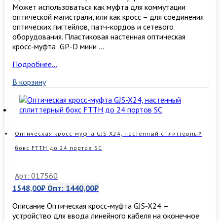
Может использоваться как муфта для коммутации
оптической магистрали, или как кросс – для соединения
оптических пигтейлов, патч-кордов и сетевого
оборудования. Пластиковая настенная оптическая
кросс-муфта GP-D мини …
Оптическая
Подробнее…
кросс-
В корзину
муфта
GP-
D-
mini
Оптическая кросс-муфта GJS-X24, настенный сплиттерный
бокс FTTH до 24 портов SC
Арт: 017560
1548,00
₽
Опт:
1440,00
₽
Описание Оптическая кросс-муфта GJS-X24 —
устройство для ввода линейного кабеля на оконечное