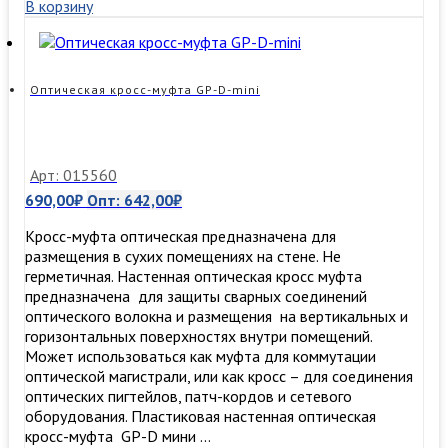
В корзину
муфта
GJS-
X24,
настенный
сплиттерный
Оптическая кросс-муфта GP-D-mini
бокс
FTTH
до
24
Арт: 015560
портов
690,00
₽
Опт:
642,00
₽
SC
Кросс-муфта оптическая предназначена для
размещения в сухих помещениях на стене. Не
герметичная. Настенная оптическая кросс муфта
предназначена для защиты сварных соединений
оптического волокна и размещения на вертикальных и
горизонтальных поверхностях внутри помещений.
Может использоваться как муфта для коммутации
оптической магистрали, или как кросс – для соединения
оптических пигтейлов, патч-кордов и сетевого
оборудования. Пластиковая настенная оптическая
кросс-муфта GP-D мини …