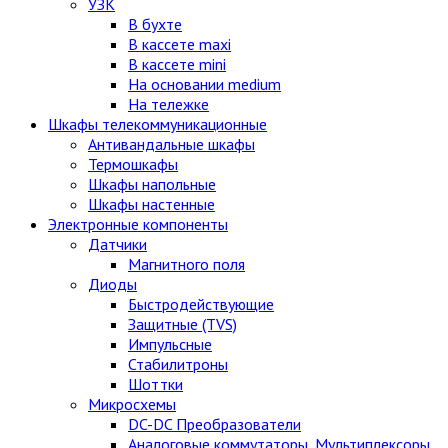
УЗК
В бухте
В кассете maxi
В кассете mini
На основании medium
На тележке
Шкафы телекоммуникационные
Антивандальные шкафы
Термошкафы
Шкафы напольные
Шкафы настенные
Электронные компоненты
Датчики
Магнитного поля
Диоды
Быстродействующие
Защитные (TVS)
Импульсные
Стабилитроны
Шоттки
Микросхемы
DC-DC Преобразователи
Аналоговые коммутаторы, Мультиплексоры,