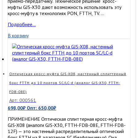
приемо-передатчику. Техническое решение кросс-
муфты GJS-X30 дают возможность использовать эту
кросс-муфту в технологиях PON, FTTH, TV. …
Оптическая
Подробнее…
кросс-
В корзину
муфта
GJS-
X30
Оптическая кросс-муфта GJS-X08, настенный сплиттерный
бокс FTTH до 10 портов SC/LC-d (аналог GJS-X30, FTTH-
FDB-08E)
Арт: 000561
698,00
₽
Опт:
650,00
₽
ПРИМЕНЕНИЕ Оптическая сплиттерная кросс-муфта
GJS-X08 (аналоги GJS-X30, FTTH-FDB-08E, FTTH-FDB-
12F) — это настенный распределительный оптический
бокс FTTH на 8 адаптеров SC (безфланцевых). Она