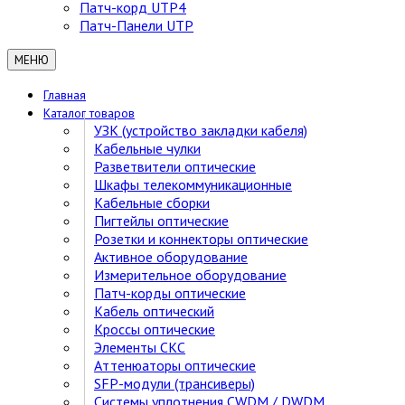
Патч-корд UTP4
Патч-Панели UTP
МЕНЮ
Главная
Каталог товаров
УЗК (устройство закладки кабеля)
Кабельные чулки
Разветвители оптические
Шкафы телекоммуникационные
Кабельные сборки
Пигтейлы оптические
Розетки и коннекторы оптические
Активное оборудование
Измерительное оборудование
Патч-корды оптические
Кабель оптический
Кроссы оптические
Элементы СКС
Аттенюаторы оптические
SFP-модули (трансиверы)
Cистемы уплотнения CWDM / DWDM