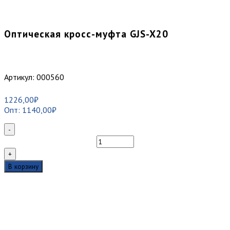
Оптическая кросс-муфта GJS-X20
Артикул:
000560
1226,00
₽
Опт:
1140,00
₽
-
Количество
товара
+
Оптическая
В корзину
кросс-
муфта
GJS-
X20