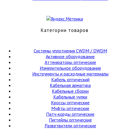
(аналог
GJS-
X30,
FTTH-
FDB-
Категории товаров
08E)
Cистемы уплотнения CWDM / DWDM
Активное оборудование
Аттенюаторы оптические
Измерительное оборудование
Инструменты и расходные материалы
Кабель оптический
Кабельная арматура
Кабельные сборки
Кабельные чулки
Кроссы оптические
Муфты оптические
Патч-корды оптические
Пигтейлы оптические
Разветвители оптические