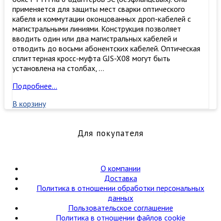
применяется для защиты мест сварки оптического
кабеля и коммутации оконцованных дроп-кабелей с
магистральными линиями. Конструкция позволяет
вводить один или два магистральных кабелей и
отводить до восьми абонентских кабелей. Оптическая
сплиттерная кросс-муфта GJS-X08 могут быть
установлена на столбах, …
Оптическая
Подробнее…
кросс-
В корзину
муфта
GJS-
X08,
Для покупателя
настенный
сплиттерный
бокс
FTTH
О компании
до
Доставка
10
Политика в отношении обработки персональных
портов
данных
SC/LC-
Пользовательское соглашение
d
Политика в отношении файлов cookie