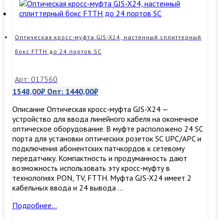
(GP-
D)
Оптическая кросс-муфта GJS-X24, настенный сплиттерный
бокс FTTH до 24 портов SC
Арт: 017560
1548,00
₽
Опт:
1440,00
₽
Описание Оптическая кросс-муфта GJS-X24 —
устройство для ввода линейного кабеля на оконечное
оптическое оборудование. В муфте расположено 24 SC
порта для установки оптических розеток SC UPC/APC и
подключения абонентских патчкордов к сетевому
передатчику. Компактность и продуманность дают
возможность использовать эту кросс-муфту в
технологиях PON, TV, FTTH. Муфта GJS-X24 имеет 2
кабельных ввода и 24 вывода …
Оптическая
Подробнее…
кросс-