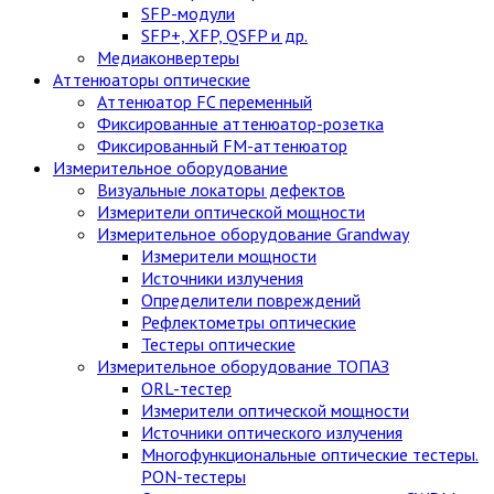
SFP-модули
SFP+, XFP, QSFP и др.
Медиаконвертеры
Аттенюаторы оптические
Аттенюатор FC переменный
Фиксированные аттенюатор-розетка
Фиксированный FM-аттенюатор
Измерительное оборудование
Визуальные локаторы дефектов
Измерители оптической мощности
Измерительное оборудование Grandway
Измерители мощности
Источники излучения
Определители повреждений
Рефлектометры оптические
Тестеры оптические
Измерительное оборудование ТОПАЗ
ORL-тестер
Измерители оптической мощности
Источники оптического излучения
Многофункциональные оптические тестеры.
PON-тестеры