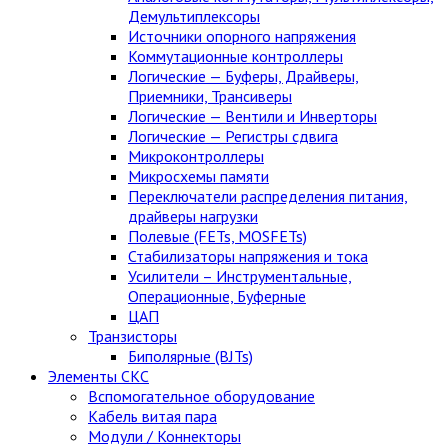
Демультиплексоры
Источники опорного напряжения
Коммутационные контроллеры
Логические — Буферы, Драйверы,
Приемники, Трансиверы
Логические — Вентили и Инверторы
Логические — Регистры сдвига
Микроконтроллеры
Микросхемы памяти
Переключатели распределения питания,
драйверы нагрузки
Полевые (FETs, MOSFETs)
Стабилизаторы напряжения и тока
Усилители – Инструментальные,
Операционные, Буферные
ЦАП
Транзисторы
Биполярные (BJTs)
Элементы СКС
Вспомогательное оборудование
Кабель витая пара
Модули / Коннекторы