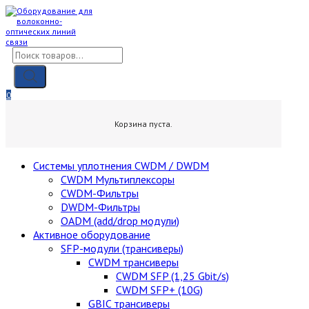
Skip
to
content
Поиск
товаров
0
0,00
₽
Корзина пуста.
Cистемы уплотнения CWDM / DWDM
CWDM Мультиплексоры
CWDM-Фильтры
DWDM-Фильтры
OADM (add/drop модули)
Активное оборудование
SFP-модули (трансиверы)
CWDM трансиверы
CWDM SFP (1,25 Gbit/s)
CWDM SFP+ (10G)
GBIC трансиверы