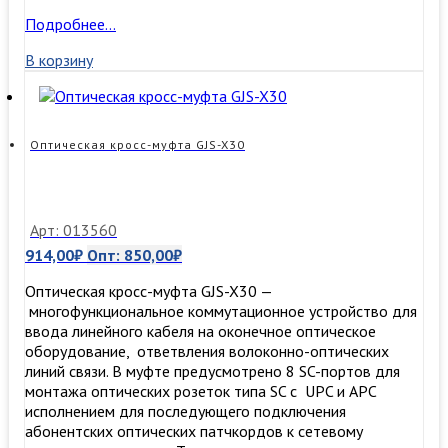
Оптическая
Подробнее…
кросс-
В корзину
муфта
GP-
D-
mini
Оптическая кросс-муфта GJS-X30
Арт: 013560
914,00
₽
Опт:
850,00
₽
Оптическая кросс-муфта GJS-X30 —
многофункциональное коммутационное устройство для
ввода линейного кабеля на оконечное оптическое
оборудование, ответвления волоконно-оптических
линий связи. В муфте предусмотрено 8 SC-портов для
монтажа оптических розеток типа SC c UPC и APC
исполнением для последующего подключения
абонентских оптических патчкордов к сетевому