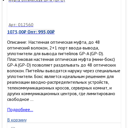
Муфта оптическая GP-A (GP-D)
Арт: 012560
1075,00
₽
Опт:
995,00
₽
Описание: Настенная оптическая муфта, до 48
оптический волокон, 2+1 порт ввода-вывода,
уплотнители для вывода пигтейлов GP-A (GP-D).
Пластиковая настенная оптическая муфта (мини-бокс)
GP-A (GP-D) позволяет разделывать до 48 оптических
волокон. Пигтейлы выводятся наружу через специальные
уплотнители. Бокс является идеальным решением для
реализации вводно-распределительных устройств,
телекоммуникационных кросов, серверных комнат, и
других коммуникационных центров, где лимитировано
свободное …
Муфта
Подробнее…
оптическая
В корзину
GP-
A