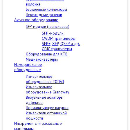
волокна
Бесклеевые коннекторы
Переходные розетки
Активное оборудование
SFP-модули (трансиверы)
SFP-модули
CWDM трансиверы
SFP+, XFP, QSFP и др.
GBIC трансиверы
Оборудование для КТВ
Медиаконвертеры
Измерительное
оборудование
Измерительное
оборудование ТОПАЗ
Измерительное
оборудование Grandway
Визуальные локаторы
дефектов
Нормализующие катушки
Измерители оптической
мощности
Инструменты и расходные
материалы