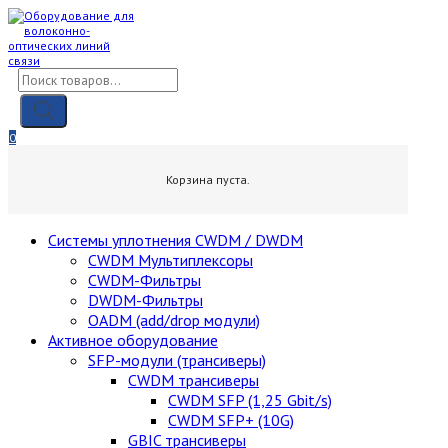
Skip
to
content
Поиск
товаров
0
0,00
₽
Корзина пуста.
Cистемы уплотнения CWDM / DWDM
CWDM Мультиплексоры
CWDM-Фильтры
DWDM-Фильтры
OADM (add/drop модули)
Активное оборудование
SFP-модули (трансиверы)
CWDM трансиверы
CWDM SFP (1,25 Gbit/s)
CWDM SFP+ (10G)
GBIC трансиверы