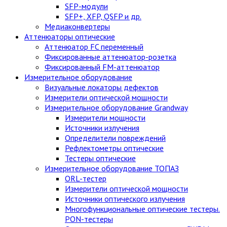
SFP-модули
SFP+, XFP, QSFP и др.
Медиаконвертеры
Аттенюаторы оптические
Аттенюатор FC переменный
Фиксированные аттенюатор-розетка
Фиксированный FM-аттенюатор
Измерительное оборудование
Визуальные локаторы дефектов
Измерители оптической мощности
Измерительное оборудование Grandway
Измерители мощности
Источники излучения
Определители повреждений
Рефлектометры оптические
Тестеры оптические
Измерительное оборудование ТОПАЗ
ORL-тестер
Измерители оптической мощности
Источники оптического излучения
Многофункциональные оптические тестеры.
PON-тестеры