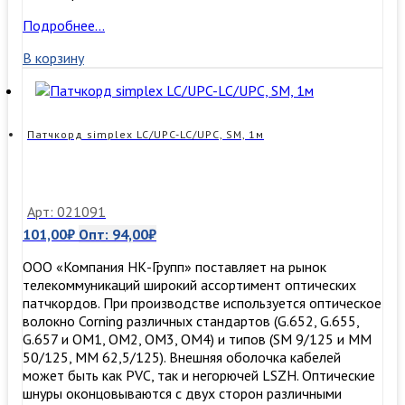
Патчкорд
Подробнее…
duplex
В корзину
LC/UPC-
LC/UPC,
SM,
0,5м
Патчкорд simplex LC/UPC-LC/UPC, SM, 1м
Арт: 021091
101,00
₽
Опт:
94,00
₽
ООО «Компания НК-Групп» поставляет на рынок
телекоммуникаций широкий ассортимент оптических
патчкордов. При производстве используется оптическое
волокно Corning различных стандартов (G.652, G.655,
G.657 и OM1, OM2, OM3, ОМ4) и типов (SM 9/125 и MM
50/125, MM 62,5/125). Внешняя оболочка кабелей
может быть как PVC, так и негорючей LSZH. Оптические
шнуры оконцовываются с двух сторон различными