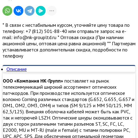
* В связи с нестабильным курсом, уточняйте цену товара по
телефону: +7 (812) 501-88-40 или отправьте запрос на е-
mail: info@nk-groupltd.ru * Оптовая скидка (При наличии
акционной цены, оптовая цена равна акционной) ** Партнерам
устанавливается дополнительная скидка, подробности по
телефону
Описание
ООО «Компания НК-Групп»
поставляет на рынок
телекоммуникаций широкий ассортимент оптических
патчкордов. При производстве используется оптическое
волокно Corning различных стандартов (G.652, G.655, G.657 и
OM1, OM2, OM3, ОМ4) и типов (SM 9/125 и MM 50/125, MM
62,5/125). Внешняя оболочка кабелей может быть как PVC,
так и негорючей LSZH. Оптические шнуры оконцовываются с
двух сторон различными типами разъемов ST, SC, FC, LC,
E2000, MU и MT-RJ (male и female) с типами полировки PC,
UPC, APC, SPS. Для обеспечения оптимальной геометрии