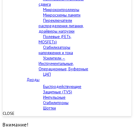
сдвига
Микроконтроллеры
Микросхемы памяти
Переключатели
распределения питания,
драйверы нагрузки
Полевые (FETs,
MOSFETs)
Стабилизаторы
напряжения и тока
Усилители –
Инструментальные,
Операционные, Буферные
ЦАП
Диоды
Быстродействующие
Защитные (TVS)
Импульсные
Стабилитроны
Шоттки
CLOSE
Внимание!