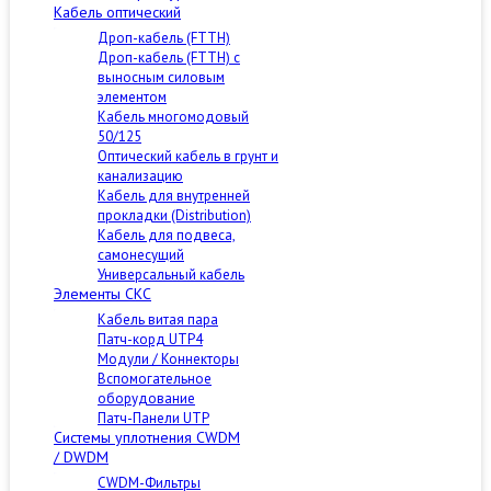
Кабель оптический
Дроп-кабель (FTTH)
Дроп-кабель (FTTH) с
выносным силовым
элементом
Кабель многомодовый
50/125
Оптический кабель в грунт и
канализацию
Кабель для внутренней
прокладки (Distribution)
Кабель для подвеса,
самонесущий
Универсальный кабель
Элементы СКС
Кабель витая пара
Патч-корд UTP4
Модули / Коннекторы
Вспомогательное
оборудование
Патч-Панели UTP
Cистемы уплотнения CWDM
/ DWDM
CWDM-Фильтры