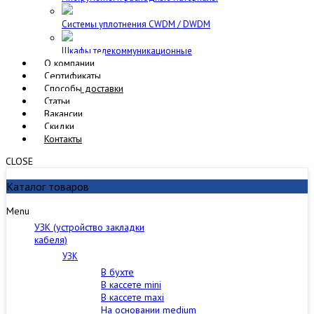
Cистемы уплотнения CWDM / DWDM
Шкафы телекоммуникационные
О компании
Сертификаты
Способы доставки
Статьи
Вакансии
Скидки
Контакты
CLOSE
Каталог товаров
Menu
УЗК (устройство закладки
кабеля)
УЗК
В бухте
В кассете mini
В кассете maxi
На основании medium