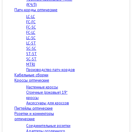
(КЧ/3)
Патч-корды оптические
LC-LC
FC-FC
FC-SC
FC-LC
LC-SC
LC-ST
SC-SC
ST-ST
SC-ST
MTRJ
Производство патч-кордов
Кабельные сборки
Кроссы оптические
Настенные кроссы
Стоечные (рэковые) 19″
кроссы
Аксессуары для кроссов
Пигтейлы оптические
Розетки и коннекторы
оптические
Соединительные розетки
Адаптеры оголенного