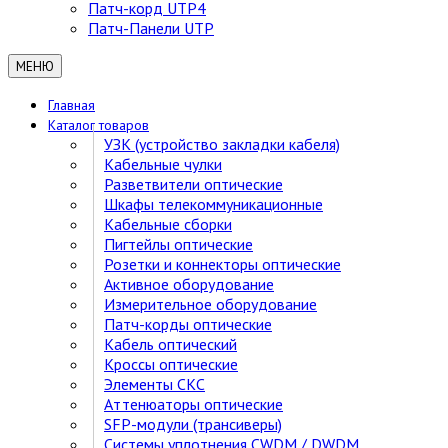
Патч-корд UTP4
Патч-Панели UTP
МЕНЮ
Главная
Каталог товаров
УЗК (устройство закладки кабеля)
Кабельные чулки
Разветвители оптические
Шкафы телекоммуникационные
Кабельные сборки
Пигтейлы оптические
Розетки и коннекторы оптические
Активное оборудование
Измерительное оборудование
Патч-корды оптические
Кабель оптический
Кроссы оптические
Элементы СКС
Аттенюаторы оптические
SFP-модули (трансиверы)
Cистемы уплотнения CWDM / DWDM