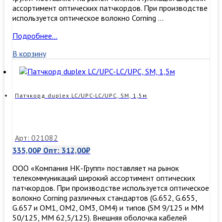
ассортимент оптических патчкордов. При производстве
используется оптическое волокно Corning …
Патчкорд
Подробнее…
duplex
В корзину
LC/UPC-
LC/UPC
,
MM50/125
(ОМ3),
Патчкорд duplex LC/UPC-LC/UPC, SM, 1,5м
20
м
Арт: 021082
335,00
₽
Опт:
312,00
₽
ООО «Компания НК-Групп» поставляет на рынок
телекоммуникаций широкий ассортимент оптических
патчкордов. При производстве используется оптическое
волокно Corning различных стандартов (G.652, G.655,
G.657 и OM1, OM2, OM3, ОМ4) и типов (SM 9/125 и MM
50/125, MM 62,5/125). Внешняя оболочка кабелей