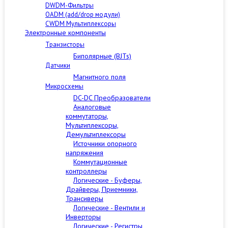
DWDM-Фильтры
OADM (add/drop модули)
CWDM Мультиплексоры
Электронные компоненты
Транзисторы
Биполярные (BJTs)
Датчики
Магнитного поля
Микросхемы
DC-DC Преобразователи
Аналоговые
коммутаторы,
Мультиплексоры,
Демультиплексоры
Источники опорного
напряжения
Коммутационные
контроллеры
Логические - Буферы,
Драйверы, Приемники,
Трансиверы
Логические - Вентили и
Инверторы
Логические - Регистры