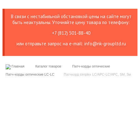
В связи с нестабильной обстановкой цены на сайте могут
быть неактуальны. Уточняйте цену товара по телефону:
+7 (812) 501-88-40
или отправьте запрос на е-mail: info@nk-groupltd.ru
Главная
Каталог товаров
Патч-корды оптические
Патч-корды оптические LC-LC
Патчкорд simplex LC/APC-LC/APC, SM, 3м