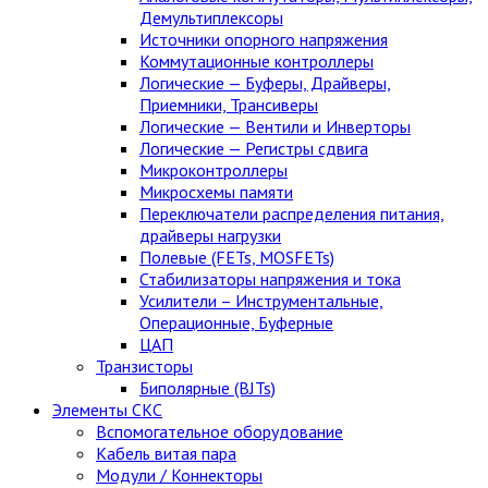
Демультиплексоры
Источники опорного напряжения
Коммутационные контроллеры
Логические — Буферы, Драйверы,
Приемники, Трансиверы
Логические — Вентили и Инверторы
Логические — Регистры сдвига
Микроконтроллеры
Микросхемы памяти
Переключатели распределения питания,
драйверы нагрузки
Полевые (FETs, MOSFETs)
Стабилизаторы напряжения и тока
Усилители – Инструментальные,
Операционные, Буферные
ЦАП
Транзисторы
Биполярные (BJTs)
Элементы СКС
Вспомогательное оборудование
Кабель витая пара
Модули / Коннекторы