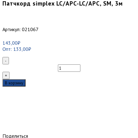
Патчкорд simplex LC/APC-LC/APC, SM, 3м
Артикул:
021067
143,00
₽
Опт:
133,00
₽
-
Количество
товара
+
Патчкорд
В корзину
simplex
LC/APC-
LC/APC,
SM,
3м
Поделиться