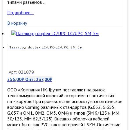
типами разъемов …
Патчкорд
Подробнее…
simplex
В корзину
LC/UPC-
LC/UPC,
SM,
1м
Патчкорд duplex LC/UPC-LC/UPC, SM, 5м
Арт: 021079
255,00
₽
Опт:
237,00
₽
ООО «Компания НК-Групп» поставляет на рынок
телекоммуникаций широкий ассортимент оптических
патчкордов. При производстве используется оптическое
волокно Corning различных стандартов (G.652, G.655,
G.657 и OM1, OM2, OM3, ОМ4) и типов (SM 9/125 и MM
50/125, MM 62,5/125). Внешняя оболочка кабелей
может быть как PVC, так и негорючей LSZH. Оптические