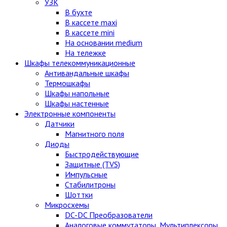
УЗК
В бухте
В кассете maxi
В кассете mini
На основании medium
На тележке
Шкафы телекоммуникационные
Антивандальные шкафы
Термошкафы
Шкафы напольные
Шкафы настенные
Электронные компоненты
Датчики
Магнитного поля
Диоды
Быстродействующие
Защитные (TVS)
Импульсные
Стабилитроны
Шоттки
Микросхемы
DC-DC Преобразователи
Аналоговые коммутаторы, Мультиплексоры,