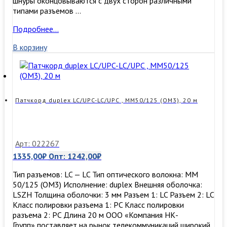
шнуры оконцовываются с двух сторон различными
типами разъемов …
Патчкорд
Подробнее…
duplex
В корзину
LC/UPC-
LC/UPC,
SM,
5м
Патчкорд duplex LC/UPC-LC/UPC , MM50/125 (ОМ3), 20 м
Арт: 022267
1335,00
₽
Опт:
1242,00
₽
Тип разъемов: LC — LC Тип оптического волокна: MM
50/125 (ОМ3) Исполнение: duplex Внешняя оболочка:
LSZH Толщина оболочки: 3 мм Разъем 1: LC Разъем 2: LC
Класс полировки разъема 1: PC Класс полировки
разъема 2: PC Длина 20 м ООО «Компания НК-
Групп» поставляет на рынок телекоммуникаций широкий