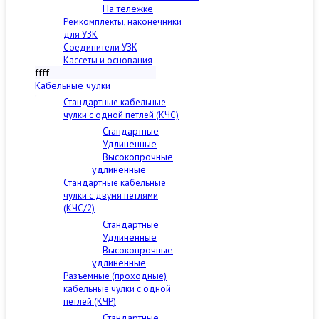
На тележке
Ремкомплекты, наконечники
для УЗК
Соединители УЗК
Кассеты и основания
ffff
Кабельные чулки
Стандартные кабельные
чулки c одной петлей (КЧС)
Стандартные
Удлиненные
Высокопрочные
удлиненные
Стандартные кабельные
чулки с двумя петлями
(КЧС/2)
Стандартные
Удлиненные
Высокопрочные
удлиненные
Разъемные (проходные)
кабельные чулки с одной
петлей (КЧР)
Стандартные