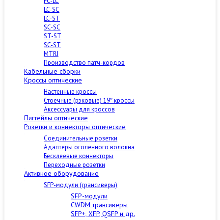
FC-LC
LC-SC
LC-ST
SC-SC
ST-ST
SC-ST
MTRJ
Производство патч-кордов
Кабельные сборки
Кроссы оптические
Настенные кроссы
Стоечные (рэковые) 19″ кроссы
Аксессуары для кроссов
Пигтейлы оптические
Розетки и коннекторы оптические
Соединительные розетки
Адаптеры оголенного волокна
Бесклеевые коннекторы
Переходные розетки
Активное оборудование
SFP-модули (трансиверы)
SFP-модули
CWDM трансиверы
SFP+, XFP, QSFP и др.