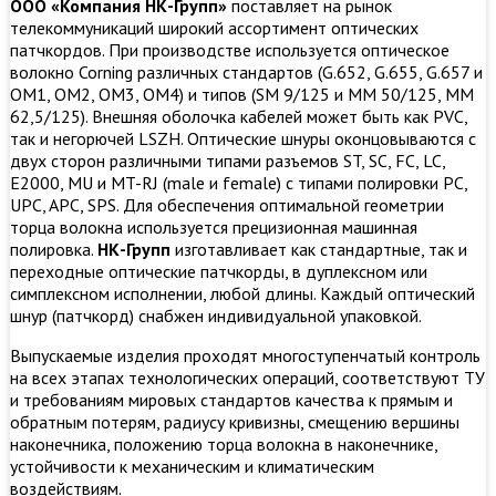
ООО «Компания НК-Групп»
поставляет на рынок
телекоммуникаций широкий ассортимент оптических
патчкордов. При производстве используется оптическое
волокно Corning различных стандартов (G.652, G.655, G.657 и
OM1, OM2, OM3, ОМ4) и типов (SM 9/125 и MM 50/125, MM
62,5/125). Внешняя оболочка кабелей может быть как PVC,
так и негорючей LSZH. Оптические шнуры оконцовываются с
двух сторон различными типами разъемов ST, SC, FC, LC,
E2000, MU и MT-RJ (male и female) с типами полировки PC,
UPC, APC, SPS. Для обеспечения оптимальной геометрии
торца волокна используется прецизионная машинная
полировка.
НК-Групп
изготавливает как стандартные, так и
переходные оптические патчкорды, в дуплексном или
симплексном исполнении, любой длины. Каждый оптический
шнур (патчкорд) снабжен индивидуальной упаковкой.
Выпускаемые изделия проходят многоступенчатый контроль
на всех этапах технологических операций, соответствуют ТУ
и требованиям мировых стандартов качества к прямым и
обратным потерям, радиусу кривизны, смещению вершины
наконечника, положению торца волокна в наконечнике,
устойчивости к механическим и климатическим
воздействиям.