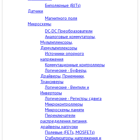
Биполярные (BJTs)
Датчики
Магнитного поля
Микросхемы
DC-DC Преобразователи
Аналоговые коммутаторы,
Мультиплексоры,
Демультиплексоры
Источники опорного
напряжения
Коммутационные контроллеры
Логические - Буферы,
Драйверы, Приемники,
Трансиверы
Логические - Вентили и
Инверторы
Логические - Регистры сдвига
Микроконтроллеры
Микросхемы памяти
Переключатели
распределения питания,
драйверы нагрузки
Полевые (FETs, MOSFETs)
Стабилизаторы напряжения и