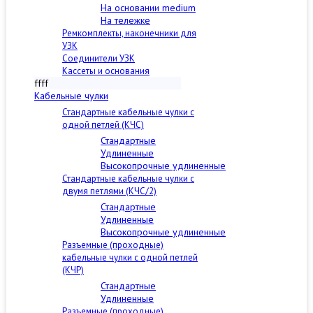
На основании medium
На тележке
Ремкомплекты, наконечники для
УЗК
Соединители УЗК
Кассеты и основания
ffff
Кабельные чулки
Стандартные кабельные чулки c
одной петлей (КЧС)
Стандартные
Удлиненные
Высокопрочные удлиненные
Стандартные кабельные чулки с
двумя петлями (КЧС/2)
Стандартные
Удлиненные
Высокопрочные удлиненные
Разъемные (проходные)
кабельные чулки с одной петлей
(КЧР)
Стандартные
Удлиненные
Разъемные (проходные)