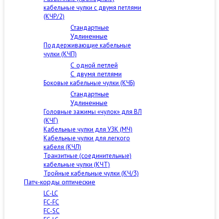
кабельные чулки с двумя петлями
(КЧР/2)
Стандартные
Удлиненные
Поддерживающие кабельные
чулки (КЧП)
С одной петлей
С двумя петлями
Боковые кабельные чулки (КЧБ)
Стандартные
Удлиненные
Головные зажимы «чулок» для ВЛ
(КЧГ)
Кабельные чулки для УЗК (МЧ)
Кабельные чулки для легкого
кабеля (КЧЛ)
Транзитные (соединительные)
кабельные чулки (КЧТ)
Тройные кабельные чулки (КЧ/3)
Патч-корды оптические
LC-LC
FC-FC
FC-SC