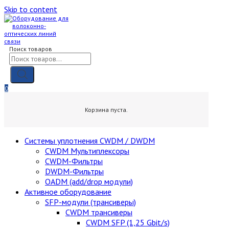
Skip to content
Поиск товаров
0
0,00
₽
Корзина пуста.
Cистемы уплотнения CWDM / DWDM
CWDM Мультиплексоры
CWDM-Фильтры
DWDM-Фильтры
OADM (add/drop модули)
Активное оборудование
SFP-модули (трансиверы)
CWDM трансиверы
CWDM SFP (1,25 Gbit/s)