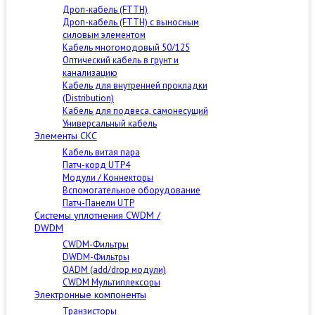
Дроп-кабель (FTTH)
Дроп-кабель (FTTH) с выносным
силовым элементом
Кабель многомодовый 50/125
Оптический кабель в грунт и
канализацию
Кабель для внутренней прокладки
(Distribution)
Кабель для подвеса, самонесущий
Универсальный кабель
Элементы СКС
Кабель витая пара
Патч-корд UTP4
Модули / Коннекторы
Вспомогательное оборудование
Патч-Панели UTP
Cистемы уплотнения CWDM /
DWDM
CWDM-Фильтры
DWDM-Фильтры
OADM (add/drop модули)
CWDM Мультиплексоры
Электронные компоненты
Транзисторы