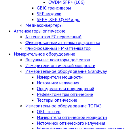
CWDM SFP+ (10G)
GBIC трансиверы
SFP-модули
SFP+, XFP, QSFP и др.
Медиаконвертеры
Аттенюаторы оптические
Аттенюатор FC переменный
Фиксированные аттенюатор-розетка
Фиксированный FM-аттенюатор
Измерительное оборудование
Визуальные локаторы дефектов
Измерители оптической мощности
Измерительное оборудование Grandway
Измерители мощности
Источники излучения
Определители повреждений
Рефлектометры оптические
Тестеры оптические
Измерительное оборудование ТОПАЗ
ORL-тестер
Измерители оптической мощности
Источники оптического излучения
Многофункциональные оптические тестеры.