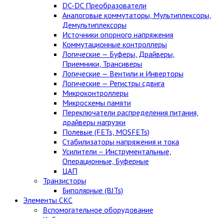
DC-DC Преобразователи
Аналоговые коммутаторы, Мультиплексоры,
Демультиплексоры
Источники опорного напряжения
Коммутационные контроллеры
Логические — Буферы, Драйверы,
Приемники, Трансиверы
Логические — Вентили и Инверторы
Логические — Регистры сдвига
Микроконтроллеры
Микросхемы памяти
Переключатели распределения питания,
драйверы нагрузки
Полевые (FETs, MOSFETs)
Стабилизаторы напряжения и тока
Усилители – Инструментальные,
Операционные, Буферные
ЦАП
Транзисторы
Биполярные (BJTs)
Элементы СКС
Вспомогательное оборудование