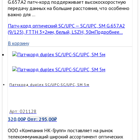
G.657.A2 патч-корд поддерживает высокоскоростную
передачу данных на большие расстояния, что особенно
важно для …
Патч-корд оптический SC/UPC — SC/UPC, SM G.657.A2
(9/125), FTTH 3×2мм, белый, LSZH, 30м
Подробнее…
В корзину
Патчкорд duplex SC/UPC-SC/UPC, SM 5м
Арт: 021128
320,00
₽
Опт:
295,00
₽
ООО «Компания НК-Групп» поставляет на рынок
телекоммуникаций широкий ассортимент оптических