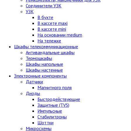
Соединители УЗК
УЗК
В бухте
В кассете maxi
В кассете mini
На основании medium
На тележке
Шкафы телекоммуникационные
Антивандальные шкафы
Термошкафы
Шкафы напольные
Шкафы настенные
Электронные компоненты
Датчики
Магнитного поля
Диоды
Быстродействующие
Защитные (TVS)
Импульсные
Стабилитроны
Шоттки
Микросхемы