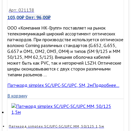
Арт: 021138
103,00
₽
Опт:
96,00
₽
ООО «Компания НК-Групп» поставляет на рынок
телекоммуникаций широкий ассортимент оптических
патчкордов. При производстве используется оптическое
волокно Corning различных стандартов (G.652, G.655,
G.657 и OM1, OM2, OM3, ОМ4) и типов (SM 9/125 и MM
50/125, MM 62,5/125). Внешняя оболочка кабелей
может быть как PVC, так и негорючей LSZH. Оптические
шнуры оконцовываются с двух сторон различными
типами разъемов …
Патчкорд simplex SC/UPC-SC/UPC, SM, 2м
Подробнее…
В корзину
Патчкорд simplex SC/UPC-SC/UPC MM, 50/125 1,5м