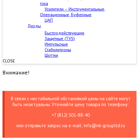
тока
Усилители – Инструментальные,
Операционные, Буферные
ЦАП
Диоды
Быстродействующие
Защитные (TVS)
Импульсные
Стабилитроны
Шоттки
CLOSE
Внимание!
В связи с нестабильной обстановкой цены на сайте могут
быть неактуальны. Уточняйте цену товара по телефону:
+7 (812) 501-88-40
или отправьте запрос на е-mail: info@nk-groupltd.ru