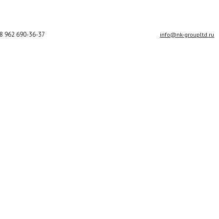
8 962 690-36-37
info@nk-groupltd.ru