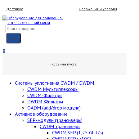
Skip
Доставка
Положения и условия
to
content
Поиск
товаров
Мой аккаунт
Вход / Регистрация
0
0,00
₽
Корзина пуста.
Cистемы уплотнения CWDM / DWDM
CWDM Мультиплексоры
CWDM-Фильтры
DWDM-Фильтры
OADM (add/drop модули)
Активное оборудование
SFP-модули (трансиверы)
CWDM трансиверы
CWDM SFP (1,25 Gbit/s)
CWDM SFP+ (10G)