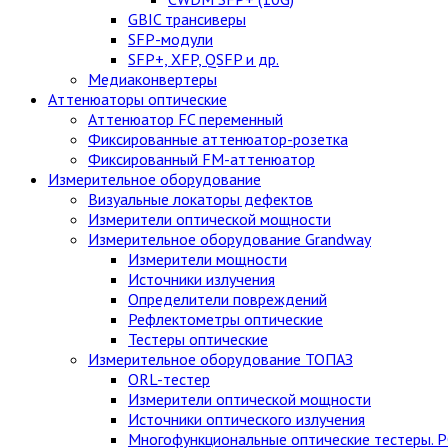
GBIC трансиверы
SFP-модули
SFP+, XFP, QSFP и др.
Медиаконвертеры
Аттенюаторы оптические
Аттенюатор FC переменный
Фиксированные аттенюатор-розетка
Фиксированный FM-аттенюатор
Измерительное оборудование
Визуальные локаторы дефектов
Измерители оптической мощности
Измерительное оборудование Grandway
Измерители мощности
Источники излучения
Определители повреждений
Рефлектометры оптические
Тестеры оптические
Измерительное оборудование ТОПАЗ
ORL-тестер
Измерители оптической мощности
Источники оптического излучения
Многофункциональные оптические тестеры. 