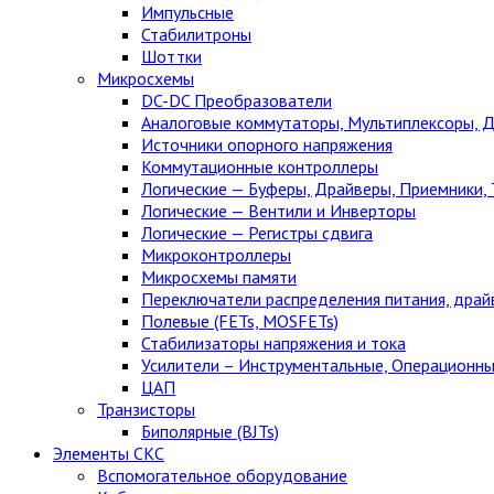
Импульсные
Стабилитроны
Шоттки
Микросхемы
DC-DC Преобразователи
Аналоговые коммутаторы, Мультиплексоры, 
Источники опорного напряжения
Коммутационные контроллеры
Логические — Буферы, Драйверы, Приемники,
Логические — Вентили и Инверторы
Логические — Регистры сдвига
Микроконтроллеры
Микросхемы памяти
Переключатели распределения питания, драй
Полевые (FETs, MOSFETs)
Стабилизаторы напряжения и тока
Усилители – Инструментальные, Операционны
ЦАП
Транзисторы
Биполярные (BJTs)
Элементы СКС
Вспомогательное оборудование