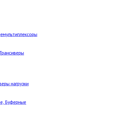
Демультиплексоры
 Трансиверы
веры нагрузки
е, Буферные