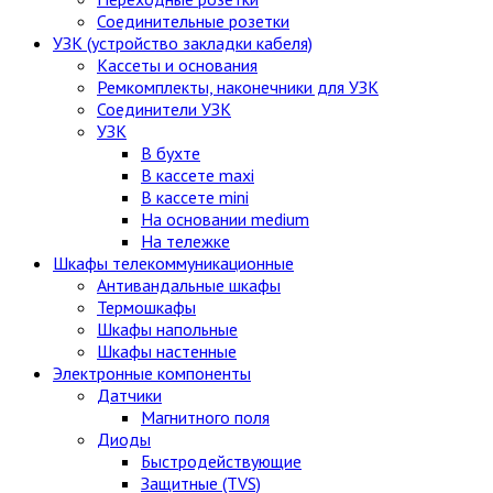
Соединительные розетки
УЗК (устройство закладки кабеля)
Кассеты и основания
Ремкомплекты, наконечники для УЗК
Соединители УЗК
УЗК
В бухте
В кассете maxi
В кассете mini
На основании medium
На тележке
Шкафы телекоммуникационные
Антивандальные шкафы
Термошкафы
Шкафы напольные
Шкафы настенные
Электронные компоненты
Датчики
Магнитного поля
Диоды
Быстродействующие
Защитные (TVS)