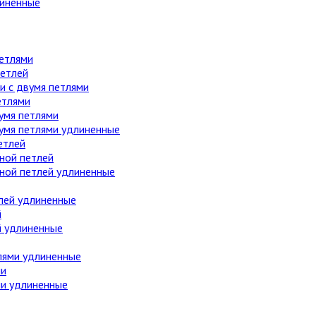
линенные
етлями
етлей
 с двумя петлями
етлями
умя петлями
вумя петлями удлиненные
етлей
ной петлей
дной петлей удлиненные
лей удлиненные
й
й удлиненные
лями удлиненные
ми
ми удлиненные