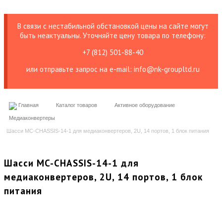
В связи с нестабильной обстановкой цены на сайте могут
быть неактуальны. Уточняйте цену товара по телефону:
+7 (812) 501-88-40
или отправьте запрос на е-mail: info@nk-groupltd.ru
Главная
Каталог товаров
Активное оборудование
Медиаконвертеры
Шасси MC-CHASSIS-14-1 для медиаконвертеров, 2U, 14 портов, 1 блок питания
Шасси MC-CHASSIS-14-1 для
медиаконвертеров, 2U, 14 портов, 1 блок
питания