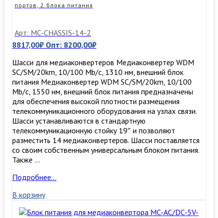
T
портов, 2 блока питания
в
1000Base-
FX,
Арт: MC-CHASSIS-14-2
без
8817,00
₽
Опт:
8200,00
₽
SFP
модуля,
Шасси для медиаконвертеров Медиаконвертер WDM
без
SC/SM/20km, 10/100 Mb/c, 1310 нм, внешний блок
LFP)
питания Медиаконвертер WDM SC/SM/20km, 10/100
Mb/c, 1550 нм, внешний блок питания предназначены
для обеспечения высокой плотности размещения
телекоммуникационного оборудования на узлах связи.
Шасси устанавливаются в стандартную
телекоммуникационную стойку 19″ и позволяют
разместить 14 медиаконвертеров. Шасси поставляется
со своим собственным универсальным блоком питания.
Также …
Шасси
Подробнее…
MC-
В корзину
CHASSIS-
14-
2