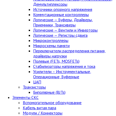
Демультиплексоры
Источники опорного напряжения
Коммутационные контроллеры
Логические — Буферы, Драйверы,
Приемники, Трансиверы
Логические — Вентили и Инверторы
Логические — Регистры сдвига
Микроконтроллеры
Микросхемы памяти
Переключатели распределения питания,
драйверы нагрузки
Полевые (FETs, MOSFETs)
Стабилизаторы напряжения и тока
Усилители – Инструментальные,
Операционные, Буферные
ЦАП
Транзисторы
Биполярные (BJTs)
Элементы СКС
Вспомогательное оборудование
Кабель витая пара
Модули / Коннекторы