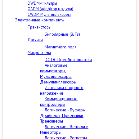
DWDM-Фильтры
OADM (add/drop модули)
CWDM Мультиплексоры
Электронные компоненты
Транзисторы
Биполярные (BJTs)
Датчики
Магнитного поля
Микросхемы
DC-DC Преобразователи
Аналоговые
коммутаторы,
Мультиплексоры,
Демультиплексоры
Источники опорного
напряжения
Коммутационные
контроллеры
Логические - Буферы,
Драйверы, Приемники,
Трансиверы
Логические - Вентили и
Инверторы
Логические - Регистры