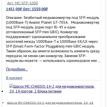
Арт: MC-SFP-1000
1452,00
₽
Опт:
1350,00
₽
Описание: Гигабитный медиаконвертер под SFP-модуль
(1000Base-T) Аналог Planet GT-705A. Медиаконвертер
под SFP-модуль. (один порт RJ-45 и один
оптоволоконный SFP mini GBIC). Конвертер
поддерживает одноканальное преобразование
носителей между 1000Base-T и 1000Base-SX/LX через
SFP (Small Form-factor Pluggables) mini-GBIC модуль.
Таким образом, вы имеете возможность изменять среду
передачи, не меняя сам конвертер. Заменяя SFP-
модули вы можете: — использовать одномодовое или …
Медиаконвертер
Подробнее…
MC-
В корзину
SFP-
1000
c
SFP-
портом
(10/100/1000Base-
Шасси MC-CHASSIS-14-2 для медиаконвертеров, 2U, 14