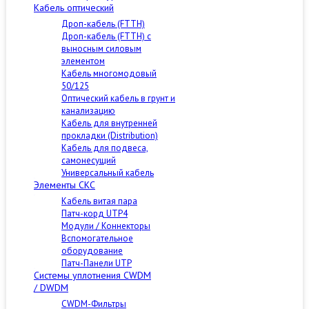
Кабель оптический
Дроп-кабель (FTTH)
Дроп-кабель (FTTH) с
выносным силовым
элементом
Кабель многомодовый
50/125
Оптический кабель в грунт и
канализацию
Кабель для внутренней
прокладки (Distribution)
Кабель для подвеса,
самонесущий
Универсальный кабель
Элементы СКС
Кабель витая пара
Патч-корд UTP4
Модули / Коннекторы
Вспомогательное
оборудование
Патч-Панели UTP
Cистемы уплотнения CWDM
/ DWDM
CWDM-Фильтры