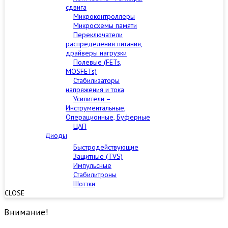
сдвига
Микроконтроллеры
Микросхемы памяти
Переключатели
распределения питания,
драйверы нагрузки
Полевые (FETs,
MOSFETs)
Стабилизаторы
напряжения и тока
Усилители –
Инструментальные,
Операционные, Буферные
ЦАП
Диоды
Быстродействующие
Защитные (TVS)
Импульсные
Стабилитроны
Шоттки
CLOSE
Внимание!