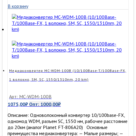
MC-
В корзину
WDM-
100A
(10/100Base-
T/100Base-
FX,
1
волокно,
SM,
SC,
1310/1550nm,
20
Медиаконвертер MC-WDM-100B (10/100Base-T/100Base-FX,
km)
1 волокно, SM, SC, 1550/1310nm, 20 km)
Арт: MC-WDM-100B
1075,00
₽
Опт:
1000,00
₽
Описание: Одноволоконный конвертер 10/100base-FX,
одномод WDM, разъем SC, 1550 нм, рабочее расстояние
до 20км (аналог Planet FT-806A20) Основные
преимущества медиаконвертера: — Малые размеры; —