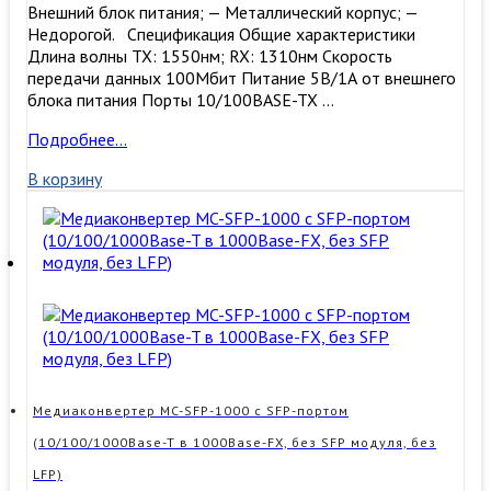
Внешний блок питания; — Металлический корпус; —
Недорогой. Спецификация Общие характеристики
Длина волны TX: 1550нм; RX: 1310нм Скорость
передачи данных 100Мбит Питание 5В/1А от внешнего
блока питания Порты 10/100BASE-TX …
Медиаконвертер
Подробнее…
MC-
В корзину
WDM-
100B
(10/100Base-
T/100Base-
FX,
1
волокно,
SM,
SC,
1550/1310nm,
20
Медиаконвертер MC-SFP-1000 c SFP-портом
km)
(10/100/1000Base-T в 1000Base-FX, без SFP модуля, без
LFP)