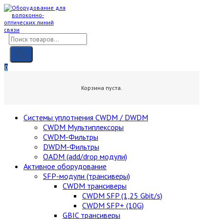
Skip
to
content
Поиск
товаров
0
0,00
₽
Корзина пуста.
Cистемы уплотнения CWDM / DWDM
CWDM Мультиплексоры
CWDM-Фильтры
DWDM-Фильтры
OADM (add/drop модули)
Активное оборудование
SFP-модули (трансиверы)
CWDM трансиверы
CWDM SFP (1,25 Gbit/s)
CWDM SFP+ (10G)
GBIC трансиверы