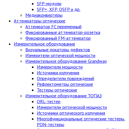
SFP-модули
SFP+, XFP, QSFP и др.
Медиаконвертеры
Аттенюаторы оптические
Аттенюатор FC переменный
Фиксированные аттенюатор-розетка
Фиксированный FM-аттенюатор
Измерительное оборудование
Визуальные локаторы дефектов
Измерители оптической мощности
Измерительное оборудование Grandway
Измерители мощности
Источники излучения
Определители повреждений
Рефлектометры оптические
Тестеры оптические
Измерительное оборудование ТОПАЗ
ORL-тестер
Измерители оптической мощности
Источники оптического излучения
Многофункциональные оптические тестеры.
PON-тестеры