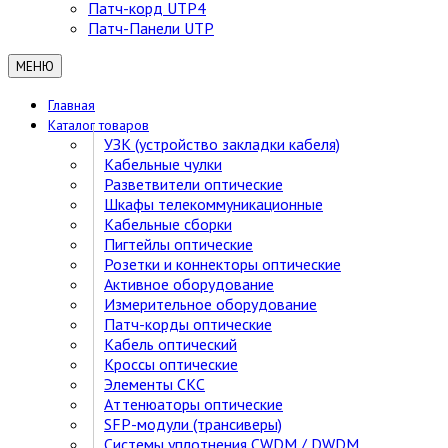
Патч-корд UTP4
Патч-Панели UTP
МЕНЮ
Главная
Каталог товаров
УЗК (устройство закладки кабеля)
Кабельные чулки
Разветвители оптические
Шкафы телекоммуникационные
Кабельные сборки
Пигтейлы оптические
Розетки и коннекторы оптические
Активное оборудование
Измерительное оборудование
Патч-корды оптические
Кабель оптический
Кроссы оптические
Элементы СКС
Аттенюаторы оптические
SFP-модули (трансиверы)
Cистемы уплотнения CWDM / DWDM