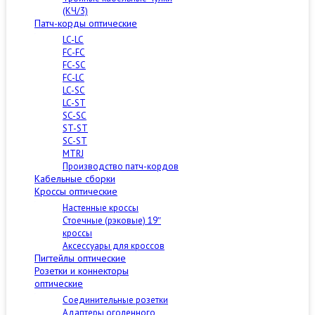
(КЧ/3)
Патч-корды оптические
LC-LC
FC-FC
FC-SC
FC-LC
LC-SC
LC-ST
SC-SC
ST-ST
SC-ST
MTRJ
Производство патч-кордов
Кабельные сборки
Кроссы оптические
Настенные кроссы
Стоечные (рэковые) 19″
кроссы
Аксессуары для кроссов
Пигтейлы оптические
Розетки и коннекторы
оптические
Соединительные розетки
Адаптеры оголенного