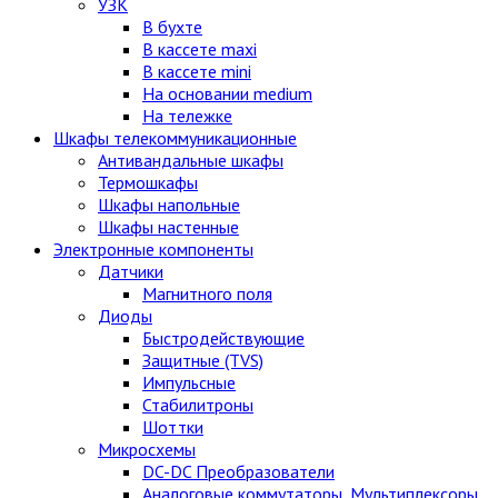
УЗК
В бухте
В кассете maxi
В кассете mini
На основании medium
На тележке
Шкафы телекоммуникационные
Антивандальные шкафы
Термошкафы
Шкафы напольные
Шкафы настенные
Электронные компоненты
Датчики
Магнитного поля
Диоды
Быстродействующие
Защитные (TVS)
Импульсные
Стабилитроны
Шоттки
Микросхемы
DC-DC Преобразователи
Аналоговые коммутаторы, Мультиплексоры,