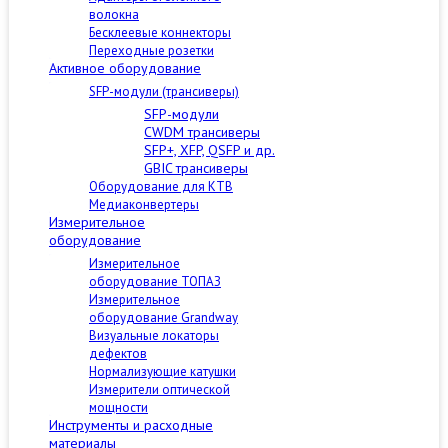
волокна
Бесклеевые коннекторы
Переходные розетки
Активное оборудование
SFP-модули (трансиверы)
SFP-модули
CWDM трансиверы
SFP+, XFP, QSFP и др.
GBIC трансиверы
Оборудование для КТВ
Медиаконвертеры
Измерительное
оборудование
Измерительное
оборудование ТОПАЗ
Измерительное
оборудование Grandway
Визуальные локаторы
дефектов
Нормализующие катушки
Измерители оптической
мощности
Инструменты и расходные
материалы