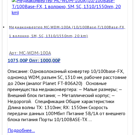
Медиаконвертер MC-WDM-100A (10/100Base-T/100Base-FX,
1 волокно, SM, SC, 1310/1550nm, 20 km)
Арт: MC-WDM-100A
1075,00
₽
Опт:
1000,00
₽
Описание: Одноволоконный конвертер 10/100base-FX,
одномод WDM, разъем SC, 1310 нм, рабочее расстояние
до 20км (аналог Planet FT-806A20) Основные
преимущества медиаконвертера: — Малые размеры; —
Внешний блок питания; — Металлический корпус; —
Недорогой. Спецификация Общие характеристики
Длина волны TX: 1310нм; RX: 1550нм Скорость
передачи данных 100Мбит Питание 5В/1А от внешнего
блока питания Порты 10/100BASE-TX …
Медиаконвертер
Подробнее…