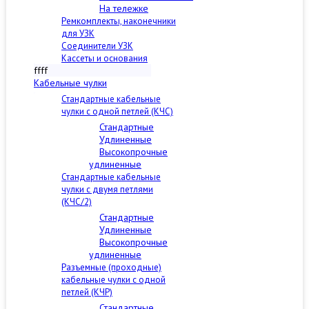
На тележке
Ремкомплекты, наконечники
для УЗК
Соединители УЗК
Кассеты и основания
ffff
Кабельные чулки
Стандартные кабельные
чулки c одной петлей (КЧС)
Стандартные
Удлиненные
Высокопрочные
удлиненные
Стандартные кабельные
чулки с двумя петлями
(КЧС/2)
Стандартные
Удлиненные
Высокопрочные
удлиненные
Разъемные (проходные)
кабельные чулки с одной
петлей (КЧР)
Стандартные