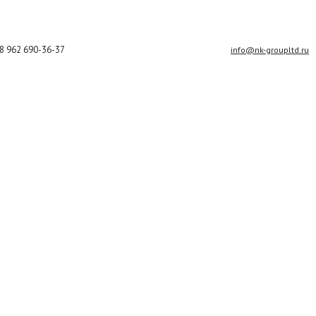
8 962 690-36-37
info@nk-groupltd.ru