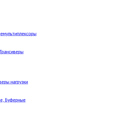
Демультиплексоры
 Трансиверы
веры нагрузки
е, Буферные