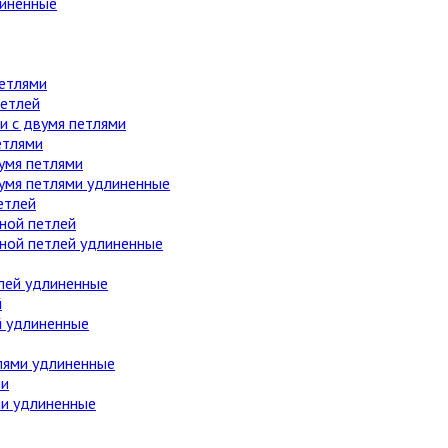
линенные
етлями
етлей
 с двумя петлями
етлями
умя петлями
вумя петлями удлиненные
етлей
ной петлей
дной петлей удлиненные
лей удлиненные
й
й удлиненные
лями удлиненные
ми
ми удлиненные