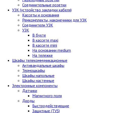
Соединительные розетки
УЗК (устройство закладки кабеля)
Кассеты и основания
Ремкомплекты, наконечники для УЗК
Соединители УЗК
УЗК
В бухте
В кассете maxi
В кассете mini
На основании medium
На тележке
Шкафы телекоммуникационные
Антивандальные шкафы
Термошкафы
Шкафы напольные
Шкафы настенные
Электронные компоненты
Датчики
Магнитного поля
Диоды
Быстродействующие
Защитные (TVS)