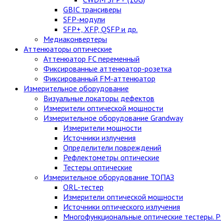
GBIC трансиверы
SFP-модули
SFP+, XFP, QSFP и др.
Медиаконвертеры
Аттенюаторы оптические
Аттенюатор FC переменный
Фиксированные аттенюатор-розетка
Фиксированный FM-аттенюатор
Измерительное оборудование
Визуальные локаторы дефектов
Измерители оптической мощности
Измерительное оборудование Grandway
Измерители мощности
Источники излучения
Определители повреждений
Рефлектометры оптические
Тестеры оптические
Измерительное оборудование ТОПАЗ
ORL-тестер
Измерители оптической мощности
Источники оптического излучения
Многофункциональные оптические тестеры. 