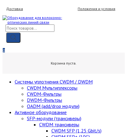
Skip
Доставка
Положения и условия
to
content
Поиск
товаров
Мой аккаунт
Вход / Регистрация
0
0,00
₽
Корзина пуста.
Cистемы уплотнения CWDM / DWDM
CWDM Мультиплексоры
CWDM-Фильтры
DWDM-Фильтры
OADM (add/drop модули)
Активное оборудование
SFP-модули (трансиверы)
CWDM трансиверы
CWDM SFP (1,25 Gbit/s)
CWDM SFP+ (10G)