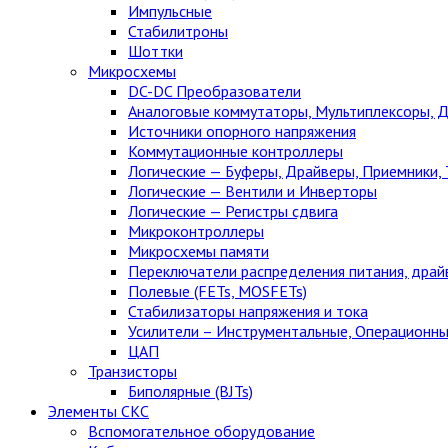
Импульсные
Стабилитроны
Шоттки
Микросхемы
DC-DC Преобразователи
Аналоговые коммутаторы, Мультиплексоры, 
Источники опорного напряжения
Коммутационные контроллеры
Логические — Буферы, Драйверы, Приемники,
Логические — Вентили и Инверторы
Логические — Регистры сдвига
Микроконтроллеры
Микросхемы памяти
Переключатели распределения питания, драй
Полевые (FETs, MOSFETs)
Стабилизаторы напряжения и тока
Усилители – Инструментальные, Операционны
ЦАП
Транзисторы
Биполярные (BJTs)
Элементы СКС
Вспомогательное оборудование