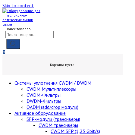
Skip to content
Поиск товаров
0
0,00
₽
Корзина пуста.
Cистемы уплотнения CWDM / DWDM
CWDM Мультиплексоры
CWDM-Фильтры
DWDM-Фильтры
OADM (add/drop модули)
Активное оборудование
SFP-модули (трансиверы)
CWDM трансиверы
CWDM SFP (1,25 Gbit/s)