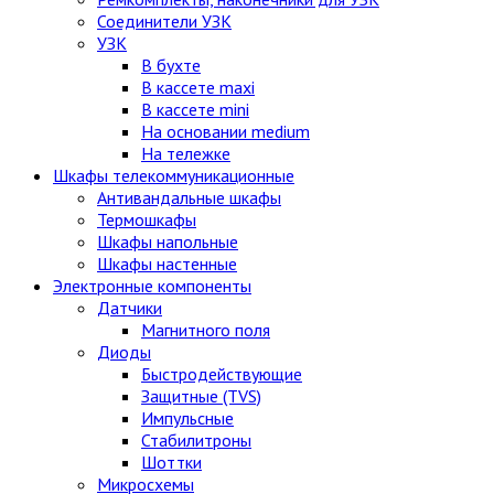
Соединители УЗК
УЗК
В бухте
В кассете maxi
В кассете mini
На основании medium
На тележке
Шкафы телекоммуникационные
Антивандальные шкафы
Термошкафы
Шкафы напольные
Шкафы настенные
Электронные компоненты
Датчики
Магнитного поля
Диоды
Быстродействующие
Защитные (TVS)
Импульсные
Стабилитроны
Шоттки
Микросхемы