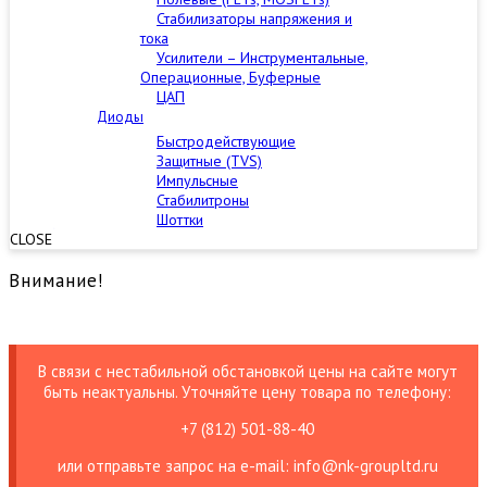
Стабилизаторы напряжения и
тока
Усилители – Инструментальные,
Операционные, Буферные
ЦАП
Диоды
Быстродействующие
Защитные (TVS)
Импульсные
Стабилитроны
Шоттки
CLOSE
Внимание!
В связи с нестабильной обстановкой цены на сайте могут
быть неактуальны. Уточняйте цену товара по телефону:
+7 (812) 501-88-40
или отправьте запрос на е-mail: info@nk-groupltd.ru