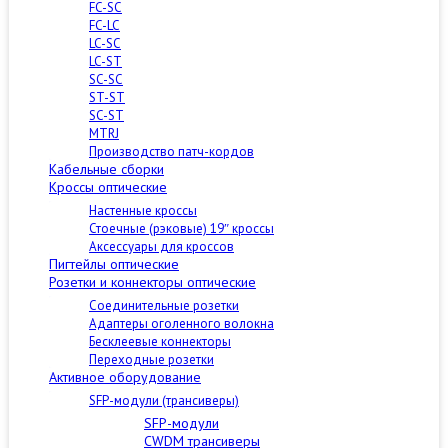
FC-SC
FC-LC
LC-SC
LC-ST
SC-SC
ST-ST
SC-ST
MTRJ
Производство патч-кордов
Кабельные сборки
Кроссы оптические
Настенные кроссы
Стоечные (рэковые) 19″ кроссы
Аксессуары для кроссов
Пигтейлы оптические
Розетки и коннекторы оптические
Соединительные розетки
Адаптеры оголенного волокна
Бесклеевые коннекторы
Переходные розетки
Активное оборудование
SFP-модули (трансиверы)
SFP-модули
CWDM трансиверы