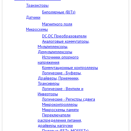
Транзисторы
Биполярные (BJTs)
Датчики
Магнитного поля
Микросхемы
DC-DC Преобразователи
Аналоговые коммутаторы,
Мультиплексоры,
Демультиплексоры
Источники опорного
напряжения
Коммутационные контроллеры
Логические - Буферы,
Драйверы, Приемники,
Трансиверы
Логические - Вентили и
Инверторы
Логические - Регистры сдвига
Микроконтроллеры
Микросхемы памяти
Переключатели
распределения питания,
драйверы нагрузки
Полевые (FETs, MOSFETs)