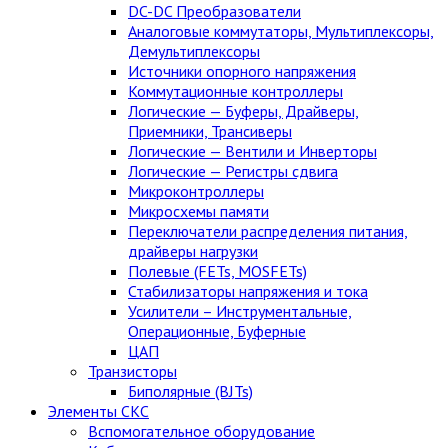
DC-DC Преобразователи
Аналоговые коммутаторы, Мультиплексоры,
Демультиплексоры
Источники опорного напряжения
Коммутационные контроллеры
Логические — Буферы, Драйверы,
Приемники, Трансиверы
Логические — Вентили и Инверторы
Логические — Регистры сдвига
Микроконтроллеры
Микросхемы памяти
Переключатели распределения питания,
драйверы нагрузки
Полевые (FETs, MOSFETs)
Стабилизаторы напряжения и тока
Усилители – Инструментальные,
Операционные, Буферные
ЦАП
Транзисторы
Биполярные (BJTs)
Элементы СКС
Вспомогательное оборудование