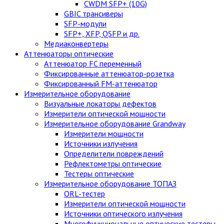
CWDM SFP+ (10G)
GBIC трансиверы
SFP-модули
SFP+, XFP, QSFP и др.
Медиаконвертеры
Аттенюаторы оптические
Аттенюатор FC переменный
Фиксированные аттенюатор-розетка
Фиксированный FM-аттенюатор
Измерительное оборудование
Визуальные локаторы дефектов
Измерители оптической мощности
Измерительное оборудование Grandway
Измерители мощности
Источники излучения
Определители повреждений
Рефлектометры оптические
Тестеры оптические
Измерительное оборудование ТОПАЗ
ORL-тестер
Измерители оптической мощности
Источники оптического излучения
Многофункциональные оптические тестеры.