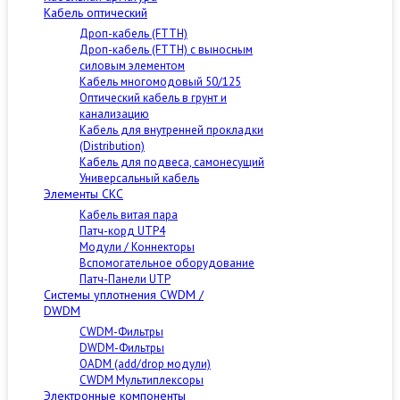
Кабель оптический
Дроп-кабель (FTTH)
Дроп-кабель (FTTH) с выносным
силовым элементом
Кабель многомодовый 50/125
Оптический кабель в грунт и
канализацию
Кабель для внутренней прокладки
(Distribution)
Кабель для подвеса, самонесущий
Универсальный кабель
Элементы СКС
Кабель витая пара
Патч-корд UTP4
Модули / Коннекторы
Вспомогательное оборудование
Патч-Панели UTP
Cистемы уплотнения CWDM /
DWDM
CWDM-Фильтры
DWDM-Фильтры
OADM (add/drop модули)
CWDM Мультиплексоры
Электронные компоненты