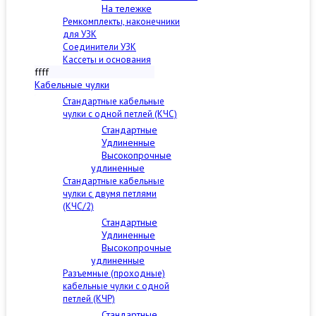
На тележке
Ремкомплекты, наконечники
для УЗК
Соединители УЗК
Кассеты и основания
ffff
Кабельные чулки
Стандартные кабельные
чулки c одной петлей (КЧС)
Стандартные
Удлиненные
Высокопрочные
удлиненные
Стандартные кабельные
чулки с двумя петлями
(КЧС/2)
Стандартные
Удлиненные
Высокопрочные
удлиненные
Разъемные (проходные)
кабельные чулки с одной
петлей (КЧР)
Стандартные