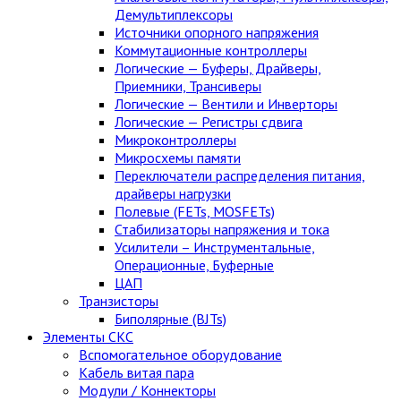
Демультиплексоры
Источники опорного напряжения
Коммутационные контроллеры
Логические — Буферы, Драйверы,
Приемники, Трансиверы
Логические — Вентили и Инверторы
Логические — Регистры сдвига
Микроконтроллеры
Микросхемы памяти
Переключатели распределения питания,
драйверы нагрузки
Полевые (FETs, MOSFETs)
Стабилизаторы напряжения и тока
Усилители – Инструментальные,
Операционные, Буферные
ЦАП
Транзисторы
Биполярные (BJTs)
Элементы СКС
Вспомогательное оборудование
Кабель витая пара
Модули / Коннекторы