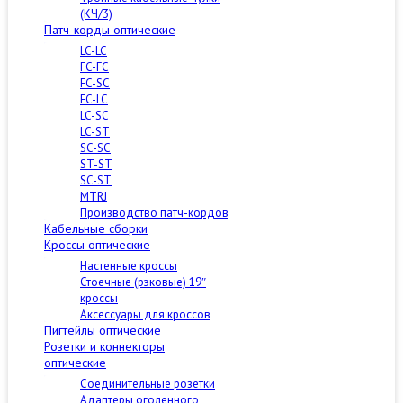
(КЧ/3)
Патч-корды оптические
LC-LC
FC-FC
FC-SC
FC-LC
LC-SC
LC-ST
SC-SC
ST-ST
SC-ST
MTRJ
Производство патч-кордов
Кабельные сборки
Кроссы оптические
Настенные кроссы
Стоечные (рэковые) 19″
кроссы
Аксессуары для кроссов
Пигтейлы оптические
Розетки и коннекторы
оптические
Соединительные розетки
Адаптеры оголенного