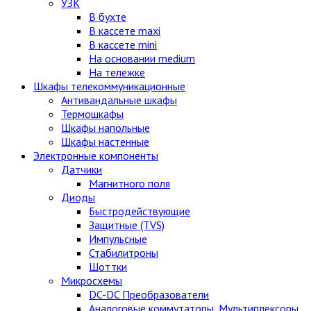
УЗК
В бухте
В кассете maxi
В кассете mini
На основании medium
На тележке
Шкафы телекоммуникационные
Антивандальные шкафы
Термошкафы
Шкафы напольные
Шкафы настенные
Электронные компоненты
Датчики
Магнитного поля
Диоды
Быстродействующие
Защитные (TVS)
Импульсные
Стабилитроны
Шоттки
Микросхемы
DC-DC Преобразователи
Аналоговые коммутаторы, Мультиплексоры,