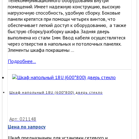
телекоммуникационного оборудования внутри
помещений. Имеет надежную конструкцию, высокую
нагрузочную способность, удобную сборку. ​Боковые
панели крепятся при помощи четырех винтов, что
обеспечивает легкий доступ к оборудованию, а также
быструю сборку/разборку шкафа. Задняя дверь
выполнена из стали 1мм. Ввод кабеля осуществлятеся
через отверстия в напольных и потолочных панелях.
Элементы шкафа покрашены …
Шкаф
Подробнее…
напольный
47U
(600*1000)
дверь
стекло
Шкаф напольный 18U (600*800) дверь стекло
Арт: 021148
Цена по запросу
Шкаф предназначен для установки сетевого и