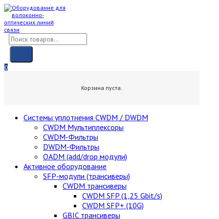
Skip
to
content
Поиск
товаров
0
0,00
₽
Корзина пуста.
Cистемы уплотнения CWDM / DWDM
CWDM Мультиплексоры
CWDM-Фильтры
DWDM-Фильтры
OADM (add/drop модули)
Активное оборудование
SFP-модули (трансиверы)
CWDM трансиверы
CWDM SFP (1,25 Gbit/s)
CWDM SFP+ (10G)
GBIC трансиверы