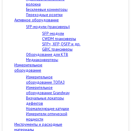
волокна
Бесклеевые коннекторы
Переходные розетки
Активное оборудование
SFP-модули (трансиверы)
SFP-модули
CWDM трансиверы
SFP+, XFP, QSFP и др.
GBIC трансиверы
Оборудование для КТВ
Медиаконвертеры
Измерительное
оборудование
Измерительное
оборудование ТОПАЗ
Измерительное
оборудование Grandway
Визуальные локаторы
дефектов
Нормализующие катушки
Измерители оптической
мощности
Инструменты и расходные
материалы