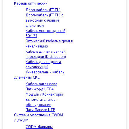
Кабель оптический
Дроп-кабель (FTTH)
Дроп-кабель (FTTH) с
выносным силовым
элементом
Кабель многомодовый
50/125
Оптический кабель в грунт и
канализацию
Кабель для внутренней
прокладки (Distribution)
Кабель для подвеса,
самонесущий
Универсальный кабель
Элементы СКС
Кабель витая пара
Патч-корд UTP4
Модули / Коннекторы
Вспомогательное
оборудование
Патч-Панели UTP
Cистемы уплотнения CWDM
/ DWDM
CWDM-Фильтры