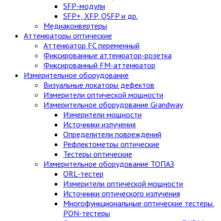
SFP-модули
SFP+, XFP, QSFP и др.
Медиаконвертеры
Аттенюаторы оптические
Аттенюатор FC переменный
Фиксированные аттенюатор-розетка
Фиксированный FM-аттенюатор
Измерительное оборудование
Визуальные локаторы дефектов
Измерители оптической мощности
Измерительное оборудование Grandway
Измерители мощности
Источники излучения
Определители повреждений
Рефлектометры оптические
Тестеры оптические
Измерительное оборудование ТОПАЗ
ORL-тестер
Измерители оптической мощности
Источники оптического излучения
Многофункциональные оптические тестеры.
PON-тестеры