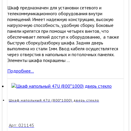
Шкаф предназначен для установки сетевого и
телекоммуникационного оборудования внутри
помещений. Имеет надежную конструкцию, высокую
нагрузочную способность, удобную сборку. ​Боковые
панели крепятся при помощи четырех винтов, что
обеспечивает легкий доступ к оборудованию, а также
быструю сборку/разборку шкафа. Задняя дверь
выполнена из стали 1мм. Ввод кабеля осуществлятеся
через отверстия в напольных и потолочных панелях.
Элементы шкафа покрашены …
Шкаф
Подробнее…
напольный
27U
(600*600)
дверь
стекло
Шкаф напольный 47U (800*1000) дверь стекло
Арт: 021145