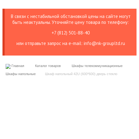
В связи с нестабильной обстановкой цены на сайте могут
быть неактуальны. Уточняйте цену товара по телефону:
+7 (812) 501-88-40
или отправьте запрос на е-mail: info@nk-groupltd.ru
Главная
Каталог товаров
Шкафы телекоммуникационные
Шкафы напольные
Шкаф напольный 42U (600*600) дверь стекло