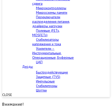
сдвига
Микроконтроллеры
Микросхемы памяти
Переключатели
распределения питания,
драйверы нагрузки
Полевые (FETs,
MOSFETs)
Стабилизаторы
напряжения и тока
Усилители –
Инструментальные,
Операционные, Буферные
ЦАП
Диоды
Быстродействующие
Защитные (TVS)
Импульсные
Стабилитроны
Шоттки
CLOSE
Внимание!