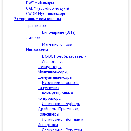
DWDM-Фильтры
OADM (add/drop модули)
CWDM Мультиплексоры
Электронные компоненты
Транзисторы
Биполярные (BJTs)
Датчики
Магнитного поля
Микросхемы
DC-DC Преобразователи
Аналоговые
коммутаторы,
Мультиплексоры,
Демультиплексоры
Источники опорного
напряжения
Коммутационные
контроллеры
Логические - Буферы,
Драйверы, Приемники,
Трансиверы
Логические - Вентили и
Инверторы
Логические - Регистры