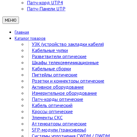
Патч-корд UTP4
Патч-Панели UTP
МЕНЮ
Главная
Каталог товаров
УЗК (устройство закладки кабеля)
Кабельные чулки
Разветвители оптические
Шкафы телекоммуникационные
Кабельные сборки
Пигтейлы оптические
Розетки и коннекторы оптические
Активное оборудование
Измерительное оборудование
Патч-корды оптические
Кабель оптический
Кроссы оптические
Элементы СКС
Аттенюаторы оптические
SFP-модули (трансиверы)
Cистемы уплотнения CWDM / DWDM