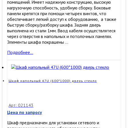
помещений. Имеет надежную конструкцию, высокую
нагрузочную способность, удобную сборку. ​Боковые
панели крепятся при помощи четырех винтов, что
обеспечивает легкий доступ к оборудованию, а также
быструю сборку/разборку шкафа. Задняя дверь
выполнена из стали 1мм. Ввод кабеля осуществлятеся
через отверстия в напольных и потолочных панелях.
Элементы шкафа покрашены …
Шкаф
Подробнее…
напольный
22U
(600*800)
дверь
стекло
Шкаф напольный 47U (600*1000) дверь стекло
Арт: 021143
Цена по запросу
Шкаф предназначен для установки сетевого и