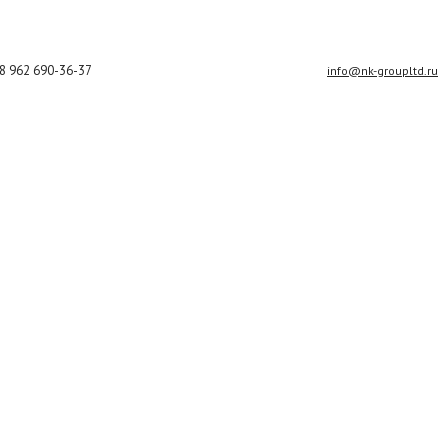
8 962 690-36-37
info@nk-groupltd.ru