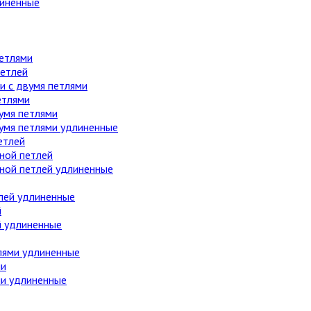
линенные
етлями
етлей
 с двумя петлями
етлями
умя петлями
вумя петлями удлиненные
етлей
ной петлей
дной петлей удлиненные
лей удлиненные
й
й удлиненные
лями удлиненные
ми
ми удлиненные