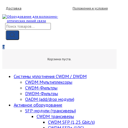
Skip
Доставка
Положения и условия
to
content
Поиск
товаров
Мой аккаунт
Вход / Регистрация
0
0,00
₽
Корзина пуста.
Cистемы уплотнения CWDM / DWDM
CWDM Мультиплексоры
CWDM-Фильтры
DWDM-Фильтры
OADM (add/drop модули)
Активное оборудование
SFP-модули (трансиверы)
CWDM трансиверы
CWDM SFP (1,25 Gbit/s)
CWDM SFP+ (10G)