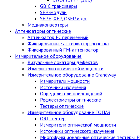
GBIC трансиверы
SFP-модули
SFP+, XFP, QSFP и др.
Медиаконвертеры
Аттенюаторы оптические
Аттенюатор FC переменный
Фиксированные аттенюатор-розетка
Фиксированный FM-аттенюатор
Измерительное оборудование
Визуальные локаторы дефектов
Измерители оптической мощности
Измерительное оборудование Grandway
Измерители мощности
Источники излучения
Определители повреждений
Рефлектометры оптические
Тестеры оптические
Измерительное оборудование ТОПАЗ
ORL-тестер
Измерители оптической мощности
Источники оптического излучения
Многофункциональные оптические тестеры. 