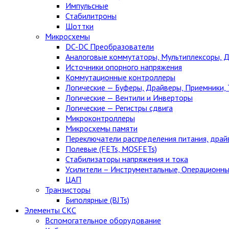
Импульсные
Стабилитроны
Шоттки
Микросхемы
DC-DC Преобразователи
Аналоговые коммутаторы, Мультиплексоры, 
Источники опорного напряжения
Коммутационные контроллеры
Логические — Буферы, Драйверы, Приемники,
Логические — Вентили и Инверторы
Логические — Регистры сдвига
Микроконтроллеры
Микросхемы памяти
Переключатели распределения питания, драй
Полевые (FETs, MOSFETs)
Стабилизаторы напряжения и тока
Усилители – Инструментальные, Операционны
ЦАП
Транзисторы
Биполярные (BJTs)
Элементы СКС
Вспомогательное оборудование