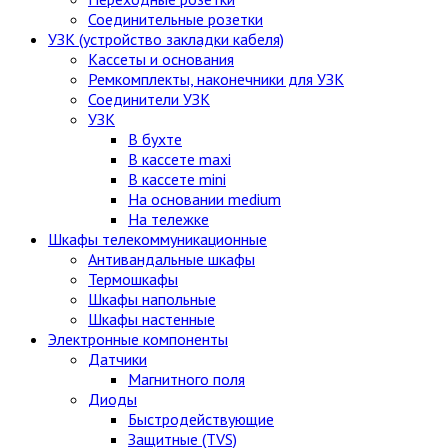
Соединительные розетки
УЗК (устройство закладки кабеля)
Кассеты и основания
Ремкомплекты, наконечники для УЗК
Соединители УЗК
УЗК
В бухте
В кассете maxi
В кассете mini
На основании medium
На тележке
Шкафы телекоммуникационные
Антивандальные шкафы
Термошкафы
Шкафы напольные
Шкафы настенные
Электронные компоненты
Датчики
Магнитного поля
Диоды
Быстродействующие
Защитные (TVS)