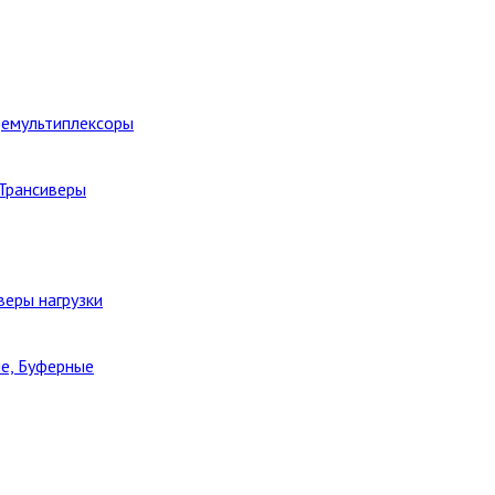
Демультиплексоры
 Трансиверы
веры нагрузки
е, Буферные